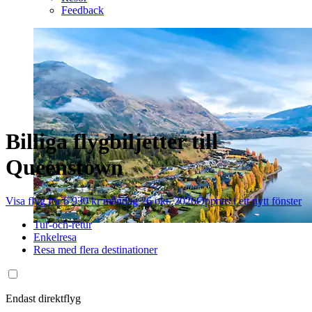
Feedback
Billiga flygbiljetter till
Queenstown
Visa flyg för 6 930 kr måndag 26 okt. 2026
Öppnas i ett nytt fönster
Tur-och-retur
Enkelresa
Resa med flera destinationer
Endast direktflyg