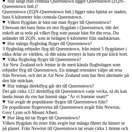
Hur långt från centrala Queenstown ligger Queenstown (ZQN-
Queenstown Intl.)?
Queenstown (ZQN-Queenstown Intl.) ligger nära hjärtat av staden,
bara 6 kilometer från centrala Queenstown.
Vilken flygplats är bäst när man flyger till Queenstown?
Eftersom det bara finns en stor flygplats i Queenstown, blir det
enkelt att ta reda på vilket flyg som passar bäst för din resa. Du
anländer till ZQN, som är belägen 6 kilometer från stadskärnan.
Hur många flygbolag flyger till Queenstown?
3 flygbolag erbjuder flyg till Queenstown, från minst 5 flygplatser i
olika delar av världen, så ditt nästa äventyr är bara ett par klick bort.
Vilka flygbolag flyger till Queenstown?
Air New Zealand och Jetstar är de mest kända flygbolagen som
erbjuder flyg till Queenstown. En mängd resenärer väljer att resa
från Newton, och det är Air New Zealand som har flest alternativ på
den här sträckan.
Hur många direktflyg går det till Queenstown?
Det går cirka 122 direktflyg till Queenstown varje vecka, så du kan
landa innan du ens har hunnit säga "Är vi framme snart?"
Var avgår de populäraste flygen till Queenstown från?
De populäraste flygresorna till Queenstown avgår från Newton,
Grey Lynn och Mount Albert.
Hur lång tid tar flyget till Queenstown?
Vilken flygplats du reser från avgör hur många filmer du hinner se
på planet. Från Newton till Queenstown tar resan cirka 1 timme och