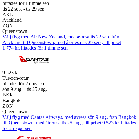
hittades för 1 timme sen
tis 22 sep. - tis 29 sep.
AKL
Auckland
ZQN
Queenstown
Välj flyg med Air New Zealand, med avresa tis 22 sep. från
Auckland till Queenstown, med återresa tis 29 sep., till priset
1 774 kr. hittades för 1 timme sen
9 523 kr
Tur-och-retur
hittades för 2 dagar sen
sön 9 aug. - tis 25 aug.
BKK
Bangkok
ZQN
Queenstown
Välj flyg med Qantas Airways, med avresa sön 9 aug. från Bangkok
till Queenstown, med återresa tis 25 aug., till priset 9 523 kr. hittades
för 2 dagar sen