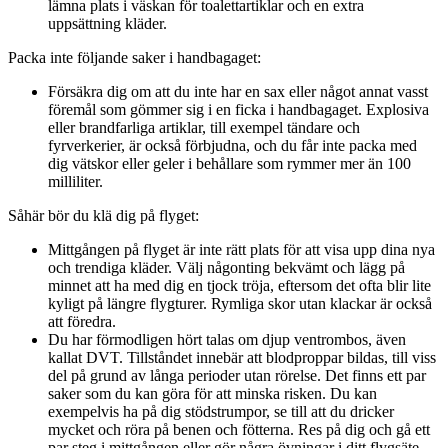
lämna plats i väskan för toalettartiklar och en extra
uppsättning kläder.
Packa inte följande saker i handbagaget:
Försäkra dig om att du inte har en sax eller något annat vasst
föremål som gömmer sig i en ficka i handbagaget. Explosiva
eller brandfarliga artiklar, till exempel tändare och
fyrverkerier, är också förbjudna, och du får inte packa med
dig vätskor eller geler i behållare som rymmer mer än 100
milliliter.
Såhär bör du klä dig på flyget:
Mittgången på flyget är inte rätt plats för att visa upp dina nya
och trendiga kläder. Välj någonting bekvämt och lägg på
minnet att ha med dig en tjock tröja, eftersom det ofta blir lite
kyligt på längre flygturer. Rymliga skor utan klackar är också
att föredra.
Du har förmodligen hört talas om djup ventrombos, även
kallat DVT. Tillståndet innebär att blodproppar bildas, till viss
del på grund av långa perioder utan rörelse. Det finns ett par
saker som du kan göra för att minska risken. Du kan
exempelvis ha på dig stödstrumpor, se till att du dricker
mycket och röra på benen och fötterna. Res på dig och gå ett
par steg i mittgången eller gör några övningar i ditt flygsäte.