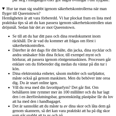
Hur tar man sig snabbt igenom säkerhetskontrollerna när man
flyger till Queenstown?
Hemligheten är att vara förberedd. Vi har plockat fram en lista med
praktiska tips så att du kan passera igenom säkerhetskontrollen utan
dröjsmål. Sedan bär det av mot Queenstown.
Se till att du har ditt pass och dina resedokument inom
räckhåll. De är vad du kommer att frågas om först i
säkerhetskontrollen.
Därefter är det dags för ditt bälte, din jacka, dina nycklar och
andra småsaker från dina fickor, till exempel mynt och
hörlurar, att passera igenom röntgenmaskinen. Processen går
enklare om du förbereder dig medan du väntar på din tur i
kön.
Dina elektroniska enheter, såsom mobiler och surfplattor,
måste också gå genom maskinen. Men du behöver inte oroa
dig. Du är snart online igen.
Vill du resa med din favoritparfym? Det går fint. Om
behållaren inte rymmer mer än 100 milliliter och du har lagt
den i en återförslutningsbar, genomskinlig plastpåse får du lov
att ha med den i handbagaget.
Det är sannolikt att du måste ta av dina skor och låta dem gå
genom skannern, så det kan vara praktiskt att ha på dig skor
som går snabbt att ta av och på.