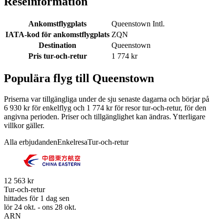
Reseinformation
Ankomstflygplats
Queenstown Intl.
IATA-kod för ankomstflygplats
ZQN
Destination
Queenstown
Pris tur-och-retur
1 774 kr
Populära flyg till Queenstown
Priserna var tillgängliga under de sju senaste dagarna och börjar på
6 930 kr för enkelflyg och 1 774 kr för resor tur-och-retur, för den
angivna perioden. Priser och tillgänglighet kan ändras. Ytterligare
villkor gäller.
Alla erbjudanden
Enkelresa
Tur-och-retur
12 563 kr
Tur-och-retur
hittades för 1 dag sen
lör 24 okt. - ons 28 okt.
ARN