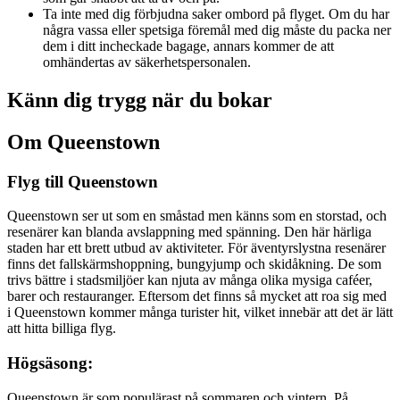
Ta inte med dig förbjudna saker ombord på flyget. Om du har
några vassa eller spetsiga föremål med dig måste du packa ner
dem i ditt incheckade bagage, annars kommer de att
omhändertas av säkerhetspersonalen.
Känn dig trygg när du bokar
Om Queenstown
Flyg till Queenstown
Queenstown ser ut som en småstad men känns som en storstad, och
resenärer kan blanda avslappning med spänning. Den här härliga
staden har ett brett utbud av aktiviteter. För äventyrslystna resenärer
finns det fallskärmshoppning, bungyjump och skidåkning. De som
trivs bättre i stadsmiljöer kan njuta av många olika mysiga caféer,
barer och restauranger. Eftersom det finns så mycket att roa sig med
i Queenstown kommer många turister hit, vilket innebär att det är lätt
att hitta billiga flyg.
Högsäsong:
Queenstown är som populärast på sommaren och vintern. På