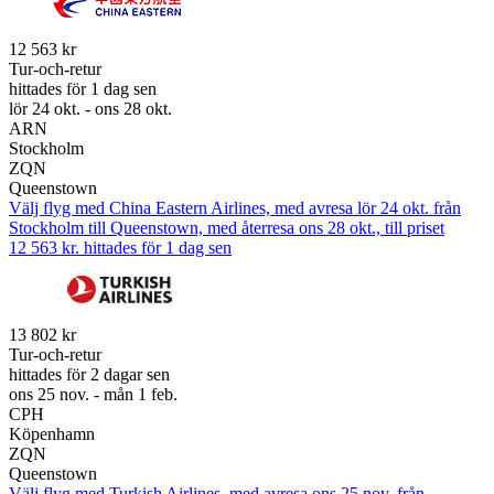
12 563 kr
Tur-och-retur
hittades för 1 dag sen
lör 24 okt. - ons 28 okt.
ARN
Stockholm
ZQN
Queenstown
Välj flyg med China Eastern Airlines, med avresa lör 24 okt. från
Stockholm till Queenstown, med återresa ons 28 okt., till priset
12 563 kr. hittades för 1 dag sen
13 802 kr
Tur-och-retur
hittades för 2 dagar sen
ons 25 nov. - mån 1 feb.
CPH
Köpenhamn
ZQN
Queenstown
Välj flyg med Turkish Airlines, med avresa ons 25 nov. från