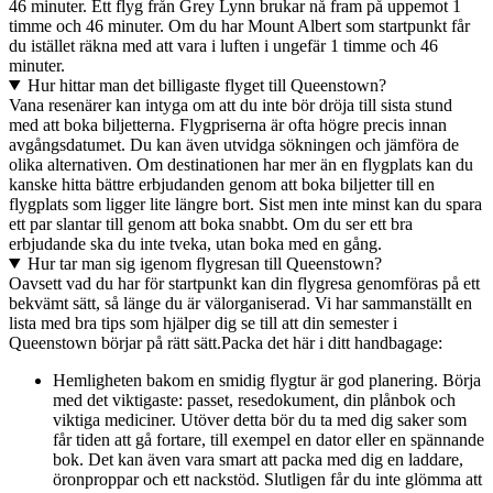
46 minuter. Ett flyg från Grey Lynn brukar nå fram på uppemot 1
timme och 46 minuter. Om du har Mount Albert som startpunkt får
du istället räkna med att vara i luften i ungefär 1 timme och 46
minuter.
Hur hittar man det billigaste flyget till Queenstown?
Vana resenärer kan intyga om att du inte bör dröja till sista stund
med att boka biljetterna. Flygpriserna är ofta högre precis innan
avgångsdatumet. Du kan även utvidga sökningen och jämföra de
olika alternativen. Om destinationen har mer än en flygplats kan du
kanske hitta bättre erbjudanden genom att boka biljetter till en
flygplats som ligger lite längre bort. Sist men inte minst kan du spara
ett par slantar till genom att boka snabbt. Om du ser ett bra
erbjudande ska du inte tveka, utan boka med en gång.
Hur tar man sig igenom flygresan till Queenstown?
Oavsett vad du har för startpunkt kan din flygresa genomföras på ett
bekvämt sätt, så länge du är välorganiserad. Vi har sammanställt en
lista med bra tips som hjälper dig se till att din semester i
Queenstown börjar på rätt sätt.
Packa det här i ditt handbagage:
Hemligheten bakom en smidig flygtur är god planering. Börja
med det viktigaste: passet, resedokument, din plånbok och
viktiga mediciner. Utöver detta bör du ta med dig saker som
får tiden att gå fortare, till exempel en dator eller en spännande
bok. Det kan även vara smart att packa med dig en laddare,
öronproppar och ett nackstöd. Slutligen får du inte glömma att