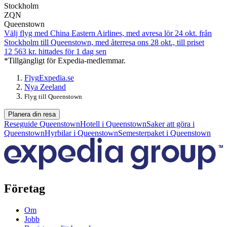
Stockholm
ZQN
Queenstown
Välj flyg med China Eastern Airlines, med avresa lör 24 okt. från
Stockholm till Queenstown, med återresa ons 28 okt., till priset
12 563 kr. hittades för 1 dag sen
*Tillgängligt för Expedia-medlemmar.
Flyg
Expedia.se
Nya Zeeland
Flyg till Queenstown
Planera din resa
Reseguide Queenstown
Hotell i Queenstown
Saker att göra i
Queenstown
Hyrbilar i Queenstown
Semesterpaket i Queenstown
Företag
Om
Jobb