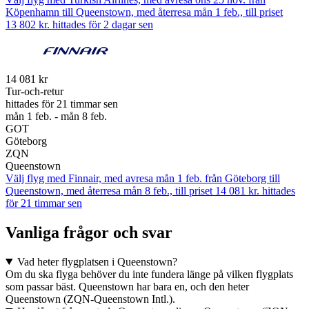
Köpenhamn till Queenstown, med återresa mån 1 feb., till priset
13 802 kr. hittades för 2 dagar sen
14 081 kr
Tur-och-retur
hittades för 21 timmar sen
mån 1 feb. - mån 8 feb.
GOT
Göteborg
ZQN
Queenstown
Välj flyg med Finnair, med avresa mån 1 feb. från Göteborg till
Queenstown, med återresa mån 8 feb., till priset 14 081 kr. hittades
för 21 timmar sen
Vanliga frågor och svar
Vad heter flygplatsen i Queenstown?
Om du ska flyga behöver du inte fundera länge på vilken flygplats
som passar bäst. Queenstown har bara en, och den heter
Queenstown (ZQN-Queenstown Intl.).