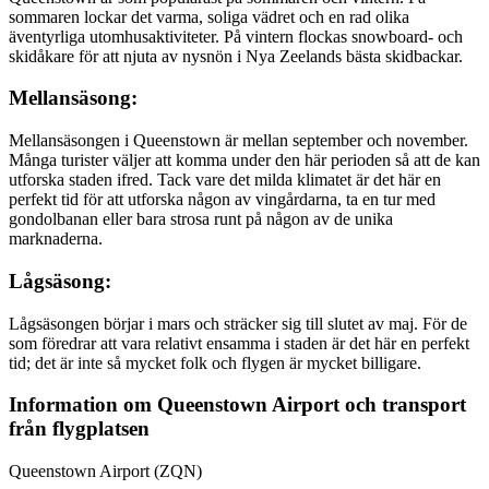
sommaren lockar det varma, soliga vädret och en rad olika
äventyrliga utomhusaktiviteter. På vintern flockas snowboard- och
skidåkare för att njuta av nysnön i Nya Zeelands bästa skidbackar.
Mellansäsong:
Mellansäsongen i Queenstown är mellan september och november.
Många turister väljer att komma under den här perioden så att de kan
utforska staden ifred. Tack vare det milda klimatet är det här en
perfekt tid för att utforska någon av vingårdarna, ta en tur med
gondolbanan eller bara strosa runt på någon av de unika
marknaderna.
Lågsäsong:
Lågsäsongen börjar i mars och sträcker sig till slutet av maj. För de
som föredrar att vara relativt ensamma i staden är det här en perfekt
tid; det är inte så mycket folk och flygen är mycket billigare.
Information om Queenstown Airport och transport
från flygplatsen
Queenstown Airport (ZQN)