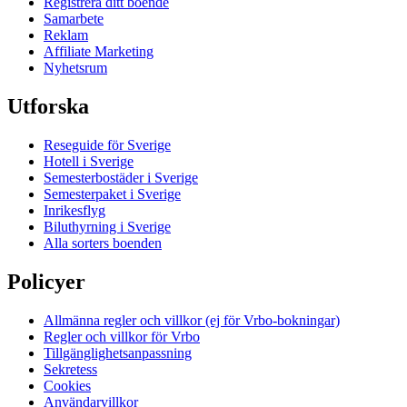
Registrera ditt boende
Samarbete
Reklam
Affiliate Marketing
Nyhetsrum
Utforska
Reseguide för Sverige
Hotell i Sverige
Semesterbostäder i Sverige
Semesterpaket i Sverige
Inrikesflyg
Biluthyrning i Sverige
Alla sorters boenden
Policyer
Allmänna regler och villkor (ej för Vrbo-bokningar)
Regler och villkor för Vrbo
Tillgänglighetsanpassning
Sekretess
Cookies
Användarvillkor