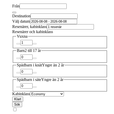
Från
Destination
Välj datum
Resenärer, kabinklass
Resenärer och kabinklass
Vuxna
Barn
2 till 17 år
Spädbarn i knät
Yngre än 2 år
Spädbarn i säte
Yngre än 2 år
Kabinklass
Klart
Sök