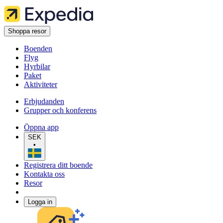
Shoppa resor
Boenden
Flyg
Hyrbilar
Paket
Aktiviteter
Erbjudanden
Grupper och konferens
Öppna app
SEK
•
Registrera ditt boende
Kontakta oss
Resor
Logga in