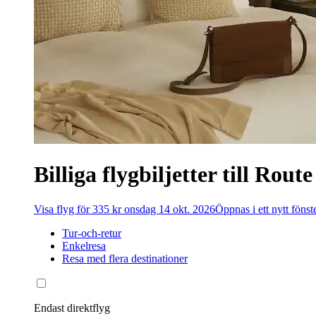
Billiga flygbiljetter till Rou
Visa flyg för 335 kr onsdag 14 okt. 2026
Öppnas i ett nytt fönst
Tur-och-retur
Enkelresa
Resa med flera destinationer
Endast direktflyg