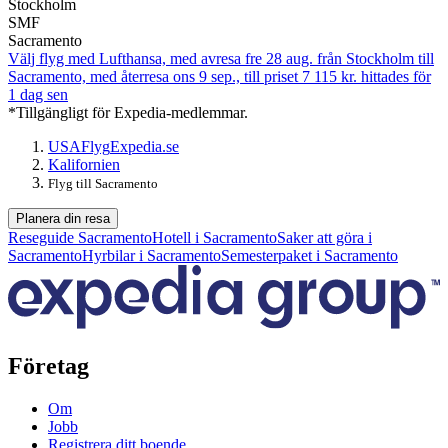
Stockholm
SMF
Sacramento
Välj flyg med Lufthansa, med avresa fre 28 aug. från Stockholm till
Sacramento, med återresa ons 9 sep., till priset 7 115 kr. hittades för
1 dag sen
*Tillgängligt för Expedia-medlemmar.
USA
Flyg
Expedia.se
Kalifornien
Flyg till Sacramento
Planera din resa
Reseguide Sacramento
Hotell i Sacramento
Saker att göra i
Sacramento
Hyrbilar i Sacramento
Semesterpaket i Sacramento
Företag
Om
Jobb
Registrera ditt boende