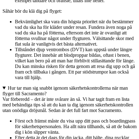
exempel tändare och bränsle, tillåts inte heller.
Såhär bör du klä dig på flyget:
Bekvämlighet ska vara din högsta prioritet när du bestämmer
vad du ska ha för kläder under resan. Fundera även noga på
vad du ska ha på fötterna, eftersom det inte är ovanligt att
fötterna svullnar något under flygturen. Välsittande skor med
flat sula är vanligtvis det bästa alternativet.
Tillståndet djup ventrombos (DVT) kan uppstå under längre
flygturer. Det innebär att blodproppar bildas, oftast i benen,
vilket kan bero på att man har förblivit stillasittande för länge.
Du kan minska risken för detta genom att resa dig upp och gå
fram och tillbaka i gången. Ett par stödstrumpor kan också
vara till hjälp.
Hur tar man sig snabbt igenom säkerhetskontrollerna när man
flyger till Sacramento?
Var förberedd – det är inte svårare än så. Vi har tagit fram en lista
med behändiga tips så att du kan ta dig igenom säkerhetskontrollen
utan onödiga dröjsmål. Sedan är det full fart mot Sacramento.
Först och främst måste du visa upp ditt pass och boardingpass
för säkerhetspersonalen. Ha allt nära tillhands, så att de bakom
dig i kön slipper vänta.
Efter detta är det dags för din jacka, ditt bälte, dina nycklar