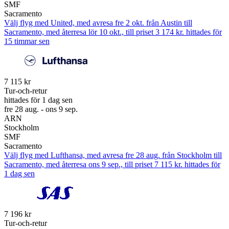
SMF
Sacramento
Välj flyg med United, med avresa fre 2 okt. från Austin till
Sacramento, med återresa lör 10 okt., till priset 3 174 kr. hittades för
15 timmar sen
7 115 kr
Tur-och-retur
hittades för 1 dag sen
fre 28 aug. - ons 9 sep.
ARN
Stockholm
SMF
Sacramento
Välj flyg med Lufthansa, med avresa fre 28 aug. från Stockholm till
Sacramento, med återresa ons 9 sep., till priset 7 115 kr. hittades för
1 dag sen
7 196 kr
Tur-och-retur