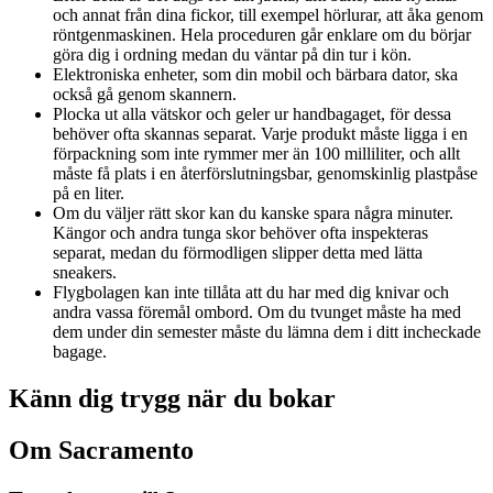
och annat från dina fickor, till exempel hörlurar, att åka genom
röntgenmaskinen. Hela proceduren går enklare om du börjar
göra dig i ordning medan du väntar på din tur i kön.
Elektroniska enheter, som din mobil och bärbara dator, ska
också gå genom skannern.
Plocka ut alla vätskor och geler ur handbagaget, för dessa
behöver ofta skannas separat. Varje produkt måste ligga i en
förpackning som inte rymmer mer än 100 milliliter, och allt
måste få plats i en återförslutningsbar, genomskinlig plastpåse
på en liter.
Om du väljer rätt skor kan du kanske spara några minuter.
Kängor och andra tunga skor behöver ofta inspekteras
separat, medan du förmodligen slipper detta med lätta
sneakers.
Flygbolagen kan inte tillåta att du har med dig knivar och
andra vassa föremål ombord. Om du tvunget måste ha med
dem under din semester måste du lämna dem i ditt incheckade
bagage.
Känn dig trygg när du bokar
Om Sacramento