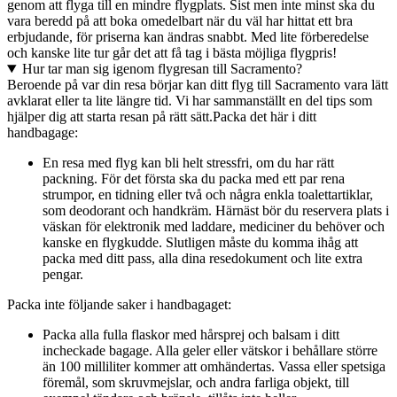
genom att flyga till en mindre flygplats. Sist men inte minst ska du
vara beredd på att boka omedelbart när du väl har hittat ett bra
erbjudande, för priserna kan ändras snabbt. Med lite förberedelse
och kanske lite tur går det att få tag i bästa möjliga flygpris!
Hur tar man sig igenom flygresan till Sacramento?
Beroende på var din resa börjar kan ditt flyg till Sacramento vara lätt
avklarat eller ta lite längre tid. Vi har sammanställt en del tips som
hjälper dig att starta resan på rätt sätt.
Packa det här i ditt
handbagage:
En resa med flyg kan bli helt stressfri, om du har rätt
packning. För det första ska du packa med ett par rena
strumpor, en tidning eller två och några enkla toalettartiklar,
som deodorant och handkräm. Härnäst bör du reservera plats i
väskan för elektronik med laddare, mediciner du behöver och
kanske en flygkudde. Slutligen måste du komma ihåg att
packa med ditt pass, alla dina resedokument och lite extra
pengar.
Packa inte följande saker i handbagaget:
Packa alla fulla flaskor med hårsprej och balsam i ditt
incheckade bagage. Alla geler eller vätskor i behållare större
än 100 milliliter kommer att omhändertas. Vassa eller spetsiga
föremål, som skruvmejslar, och andra farliga objekt, till