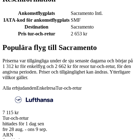
Ankomstflygplats
Sacramento Intl.
IATA-kod för ankomstflygplats
SMF
Destination
Sacramento
Pris tur-och-retur
2 653 kr
Populära flyg till Sacramento
Priserna var tillgängliga under de sju senaste dagarna och börjar på
1 312 kr för enkelflyg och 2 662 kr för resor tur-och-retur, för den
angivna perioden. Priser och tillgänglighet kan ändras. Ytterligare
villkor gäller.
Alla erbjudanden
Enkelresa
Tur-och-retur
7 115 kr
Tur-och-retur
hittades för 1 dag sen
fre 28 aug. - ons 9 sep.
ARN