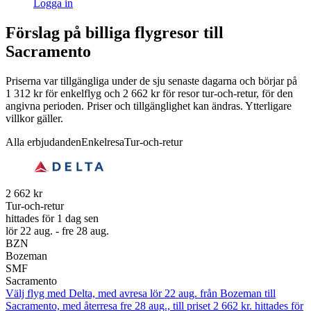
Logga in
Förslag på billiga flygresor till
Sacramento
Priserna var tillgängliga under de sju senaste dagarna och börjar på
1 312 kr för enkelflyg och 2 662 kr för resor tur-och-retur, för den
angivna perioden. Priser och tillgänglighet kan ändras. Ytterligare
villkor gäller.
Alla erbjudanden
Enkelresa
Tur-och-retur
2 662 kr
Tur-och-retur
hittades för 1 dag sen
lör 22 aug. - fre 28 aug.
BZN
Bozeman
SMF
Sacramento
Välj flyg med Delta, med avresa lör 22 aug. från Bozeman till
Sacramento, med återresa fre 28 aug., till priset 2 662 kr. hittades för