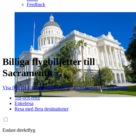
Feedback
Billiga flygbiljetter till
Sacramento
Visa flyg för 1 312 kr lördag 10 okt. 2026
Öppnas i ett nytt fönster
Tur-och-retur
Enkelresa
Resa med flera destinationer
Endast direktflyg