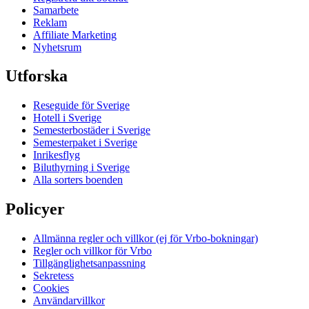
Samarbete
Reklam
Affiliate Marketing
Nyhetsrum
Utforska
Reseguide för Sverige
Hotell i Sverige
Semesterbostäder i Sverige
Semesterpaket i Sverige
Inrikesflyg
Biluthyrning i Sverige
Alla sorters boenden
Policyer
Allmänna regler och villkor (ej för Vrbo-bokningar)
Regler och villkor för Vrbo
Tillgänglighetsanpassning
Sekretess
Cookies
Användarvillkor