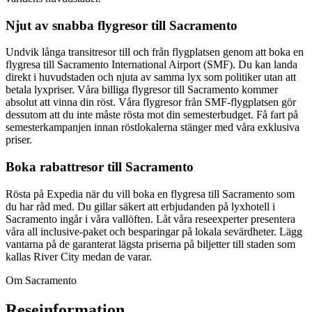
Njut av snabba flygresor till Sacramento
Undvik långa transitresor till och från flygplatsen genom att boka en
flygresa till Sacramento International Airport (SMF). Du kan landa
direkt i huvudstaden och njuta av samma lyx som politiker utan att
betala lyxpriser. Våra billiga flygresor till Sacramento kommer
absolut att vinna din röst. Våra flygresor från SMF-flygplatsen gör
dessutom att du inte måste rösta mot din semesterbudget. Få fart på
semesterkampanjen innan röstlokalerna stänger med våra exklusiva
priser.
Boka rabattresor till Sacramento
Rösta på Expedia när du vill boka en flygresa till Sacramento som
du har råd med. Du gillar säkert att erbjudanden på lyxhotell i
Sacramento ingår i våra vallöften. Låt våra reseexperter presentera
våra all inclusive-paket och besparingar på lokala sevärdheter. Lägg
vantarna på de garanterat lägsta priserna på biljetter till staden som
kallas River City medan de varar.
Om Sacramento
Reseinformation