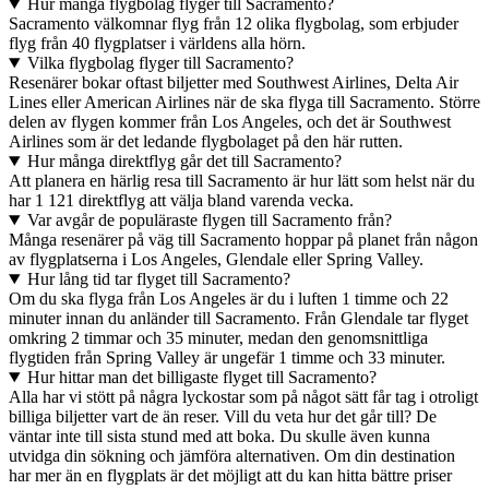
Hur många flygbolag flyger till Sacramento?
Sacramento välkomnar flyg från 12 olika flygbolag, som erbjuder
flyg från 40 flygplatser i världens alla hörn.
Vilka flygbolag flyger till Sacramento?
Resenärer bokar oftast biljetter med Southwest Airlines, Delta Air
Lines eller American Airlines när de ska flyga till Sacramento. Större
delen av flygen kommer från Los Angeles, och det är Southwest
Airlines som är det ledande flygbolaget på den här rutten.
Hur många direktflyg går det till Sacramento?
Att planera en härlig resa till Sacramento är hur lätt som helst när du
har 1 121 direktflyg att välja bland varenda vecka.
Var avgår de populäraste flygen till Sacramento från?
Många resenärer på väg till Sacramento hoppar på planet från någon
av flygplatserna i Los Angeles, Glendale eller Spring Valley.
Hur lång tid tar flyget till Sacramento?
Om du ska flyga från Los Angeles är du i luften 1 timme och 22
minuter innan du anländer till Sacramento. Från Glendale tar flyget
omkring 2 timmar och 35 minuter, medan den genomsnittliga
flygtiden från Spring Valley är ungefär 1 timme och 33 minuter.
Hur hittar man det billigaste flyget till Sacramento?
Alla har vi stött på några lyckostar som på något sätt får tag i otroligt
billiga biljetter vart de än reser. Vill du veta hur det går till? De
väntar inte till sista stund med att boka. Du skulle även kunna
utvidga din sökning och jämföra alternativen. Om din destination
har mer än en flygplats är det möjligt att du kan hitta bättre priser