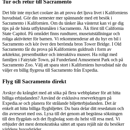
Tur och retur till Sacramento
Det blir inte mycket coolare än att prova det ljuva livet i Kaliforniens
huvudstad. Gör din semester mer spännande med ett besök i
Sacramento i Kalifornien. Om du tänker åka västerut kan vi ge dig
tips på de bästa utflyktsmålen i Sacramento. Åk först till California
State Capitol. På området finns rundturer, museiutställningar och
roliga aktiviteter för barnen. Vi rekommenderar att du hyr en bil i
Sacramento och kör över den berömda bron Tower Bridge. I Old
Sacramento får du prova på Kaliforniens guldrush i form av
arkitektur, presentbutiker och interaktiva museer. Ha roligt med
familjen i Fairytale Town, på Funderland Amusement Park och på
Sacramento Zoo. Välj att spara stort i Kaliforniens huvudstad när du
väljer en billig flygresa till Sacramento från Expedia.
Flyg till Sacramento direkt
Avskyr du krånglet med att söka på flera webbplatser för att hitta
billiga erbjudanden? Använd de exklusiva reseverktygen på
Expedia.se och planera för strålande biljetterbjudanden. Det är
enkelt att hitta billiga flygbiljetter. Du bara delar ditt resedatum och
din avreseort med oss. Lyxa till det genom att begränsa sökningen
till den flygplats och det flygbolag som du helst vill resa med. Vi
erbjuder det mest demokratiska sättet att spara rejält när du besöker
världens huvudstäder.