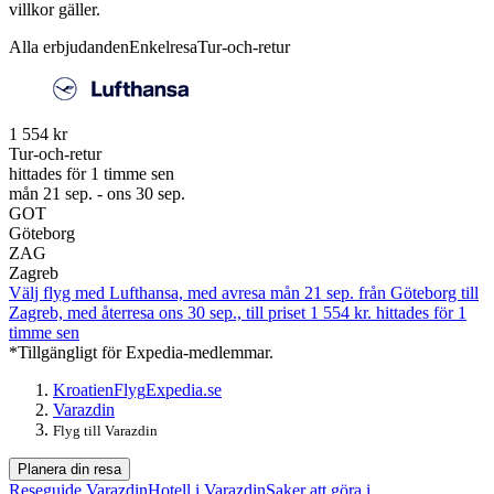
villkor gäller.
Alla erbjudanden
Enkelresa
Tur-och-retur
1 554 kr
Tur-och-retur
hittades för 1 timme sen
mån 21 sep. - ons 30 sep.
GOT
Göteborg
ZAG
Zagreb
Välj flyg med Lufthansa, med avresa mån 21 sep. från Göteborg till
Zagreb, med återresa ons 30 sep., till priset 1 554 kr. hittades för 1
timme sen
*Tillgängligt för Expedia-medlemmar.
Kroatien
Flyg
Expedia.se
Varazdin
Flyg till Varazdin
Planera din resa
Reseguide Varazdin
Hotell i Varazdin
Saker att göra i