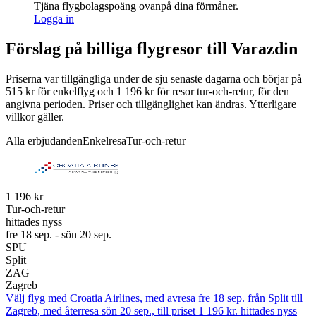
Tjäna flygbolagspoäng ovanpå dina förmåner.
Logga in
Förslag på billiga flygresor till Varazdin
Priserna var tillgängliga under de sju senaste dagarna och börjar på
515 kr för enkelflyg och 1 196 kr för resor tur-och-retur, för den
angivna perioden. Priser och tillgänglighet kan ändras. Ytterligare
villkor gäller.
Alla erbjudanden
Enkelresa
Tur-och-retur
1 196 kr
Tur-och-retur
hittades nyss
fre 18 sep. - sön 20 sep.
SPU
Split
ZAG
Zagreb
Välj flyg med Croatia Airlines, med avresa fre 18 sep. från Split till
Zagreb, med återresa sön 20 sep., till priset 1 196 kr. hittades nyss