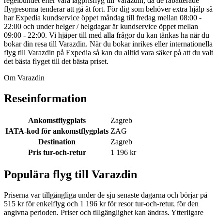
regelbundet efter våra lågprisflyg till Varazdin, då de rabatterade
flygresorna tenderar att gå åt fort. För dig som behöver extra hjälp så
har Expedia kundservice öppet måndag till fredag mellan 08:00 -
22:00 och under helger / helgdagar är kundservice öppet mellan
09:00 - 22:00. Vi hjäper till med alla frågor du kan tänkas ha när du
bokar din resa till Varazdin. När du bokar inrikes eller internationella
flyg till Varazdin på Expedia så kan du alltid vara säker på att du valt
det bästa flyget till det bästa priset.
Om Varazdin
Reseinformation
Ankomstflygplats
Zagreb
IATA-kod för ankomstflygplats
ZAG
Destination
Zagreb
Pris tur-och-retur
1 196 kr
Populära flyg till Varazdin
Priserna var tillgängliga under de sju senaste dagarna och börjar på
515 kr för enkelflyg och 1 196 kr för resor tur-och-retur, för den
angivna perioden. Priser och tillgänglighet kan ändras. Ytterligare