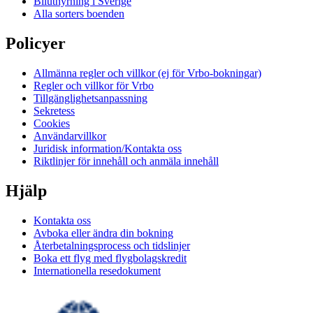
Biluthyrning i Sverige
Alla sorters boenden
Policyer
Allmänna regler och villkor (ej för Vrbo-bokningar)
Regler och villkor för Vrbo
Tillgänglighetsanpassning
Sekretess
Cookies
Användarvillkor
Juridisk information/Kontakta oss
Riktlinjer för innehåll och anmäla innehåll
Hjälp
Kontakta oss
Avboka eller ändra din bokning
Återbetalningsprocess och tidslinjer
Boka ett flyg med flygbolagskredit
Internationella resedokument