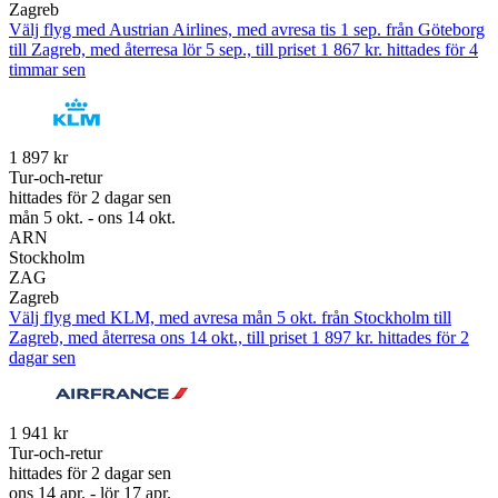
Zagreb
Välj flyg med Austrian Airlines, med avresa tis 1 sep. från Göteborg
till Zagreb, med återresa lör 5 sep., till priset 1 867 kr. hittades för 4
timmar sen
1 897 kr
Tur-och-retur
hittades för 2 dagar sen
mån 5 okt. - ons 14 okt.
ARN
Stockholm
ZAG
Zagreb
Välj flyg med KLM, med avresa mån 5 okt. från Stockholm till
Zagreb, med återresa ons 14 okt., till priset 1 897 kr. hittades för 2
dagar sen
1 941 kr
Tur-och-retur
hittades för 2 dagar sen
ons 14 apr. - lör 17 apr.