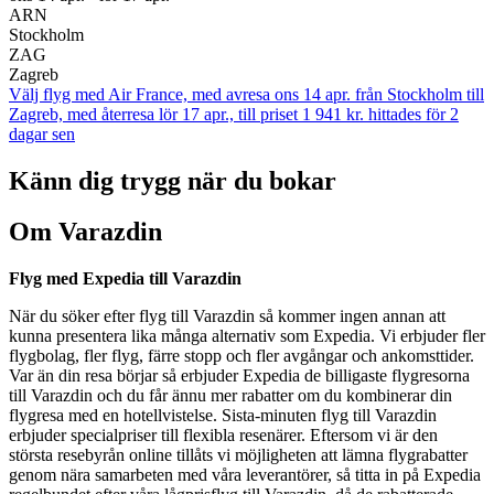
ARN
Stockholm
ZAG
Zagreb
Välj flyg med Air France, med avresa ons 14 apr. från Stockholm till
Zagreb, med återresa lör 17 apr., till priset 1 941 kr. hittades för 2
dagar sen
Känn dig trygg när du bokar
Om Varazdin
Flyg med Expedia till Varazdin
När du söker efter flyg till Varazdin så kommer ingen annan att
kunna presentera lika många alternativ som Expedia. Vi erbjuder fler
flygbolag, fler flyg, färre stopp och fler avgångar och ankomsttider.
Var än din resa börjar så erbjuder Expedia de billigaste flygresorna
till Varazdin och du får ännu mer rabatter om du kombinerar din
flygresa med en hotellvistelse. Sista-minuten flyg till Varazdin
erbjuder specialpriser till flexibla resenärer. Eftersom vi är den
största resebyrån online tillåts vi möjligheten att lämna flygrabatter
genom nära samarbeten med våra leverantörer, så titta in på Expedia