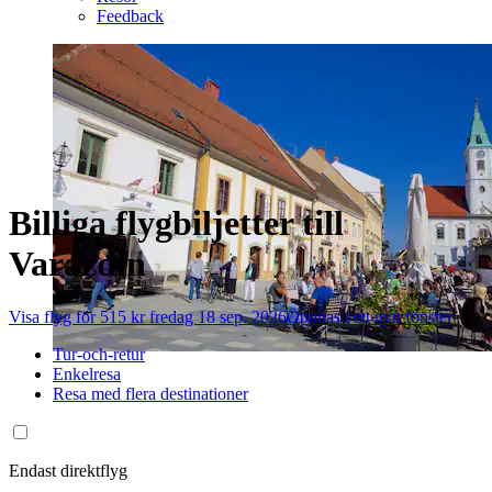
Feedback
Billiga flygbiljetter till
Varazdin
Visa flyg för 515 kr fredag 18 sep. 2026
Öppnas i ett nytt fönster
Tur-och-retur
Enkelresa
Resa med flera destinationer
Endast direktflyg