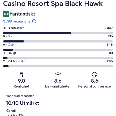
Casino Resort Spa Black Hawk
Fantastiskt
8,6
3 798 recensioner
10
10 - Fantastiskt
2 367
-
8
8 - Bra
716
Fantastiskt
-
i
6
6 - Okej
348
Bra
betyg.
-
i
4
4 - Dåligt
161
2367
Okej
betyg.
-
av
i
2
2 - Väldigt dåligt
206
716
Dåligt
3798
betyg.
-
av
i
recensioner
348
Väldigt
3798
betyg.
av
dåligt
recensioner
161
9,0
8,6
8,6
3798
i
av
Renlighet
Bekvämligheter
Personal och service
recensioner
betyg.
3798
Recensioner
206
Verifierad recension
recensioner
av
10/10 Utmärkt
3798
recensioner
Candi
12 juli 2026