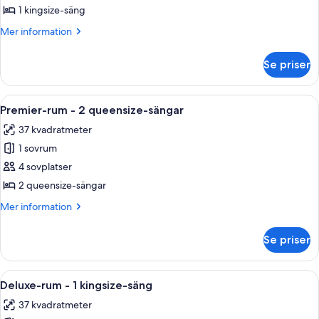
rum
1 kingsize-säng
-
Mer
Mer information
1
information
kingsize-
om
Se priser
Premier-
säng
rum
-
Öppna
Ett hotellrum med två sängar, ett skriv
2
1
Premier-rum - 2 queensize-sängar
alla
kingsize-
37 kvadratmeter
säng
foton
1 sovrum
för
Premier-
4 sovplatser
rum
2 queensize-sängar
-
Mer
Mer information
2
information
queensize-
om
Se priser
Premier-
sängar
rum
-
Öppna
Ett hotellrum med en stor säng, en tv,
2
2
Deluxe-rum - 1 kingsize-säng
alla
queensize-
37 kvadratmeter
sängar
foton