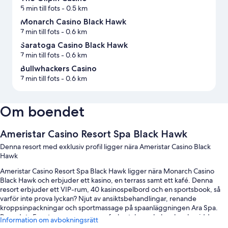
5 min till fots
- 0.5 km
Monarch Casino Black Hawk
7 min till fots
- 0.6 km
Saratoga Casino Black Hawk
7 min till fots
- 0.6 km
Bullwhackers Casino
7 min till fots
- 0.6 km
Om boendet
Ameristar Casino Resort Spa Black Hawk
Denna resort med exklusiv profil ligger nära Ameristar Casino Black
Hawk
Ameristar Casino Resort Spa Black Hawk ligger nära Monarch Casino
Black Hawk och erbjuder ett kasino, en terrass samt ett kafé. Denna
resort erbjuder ett VIP-rum, 40 kasinospelbord och en sportsbook, så
varför inte prova lyckan? Njut av ansiktsbehandlingar, renande
kroppsinpackningar och sportmassage på spaanläggningen Ara Spa.
Boendets 5 restauranger serverar frukost, brunch, lunch och middag
Information om avbokningsrätt
och erbjuder amerikanska köket. Alla gäster har tillgång till en eldstad i