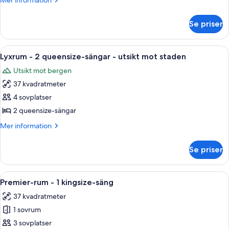
Mer information
säng
information
-
om
Se priser
Lyxrum
utsikt
-
mot
1
Öppna
Ett hotellrum med två sängar, ett skriv
staden
2
kingsize-
Lyxrum - 2 queensize-sängar - utsikt mot staden
alla
säng
Utsikt mot bergen
-
foton
utsikt
37 kvadratmeter
för
mot
Lyxrum
4 sovplatser
staden
-
2 queensize-sängar
2
Mer
Mer information
queensize-
information
sängar
om
Se priser
Lyxrum
-
-
utsikt
2
Öppna
Ett hotellrum med en stor säng, en tv,
mot
2
queensize-
Premier-rum - 1 kingsize-säng
alla
sängar
staden
37 kvadratmeter
-
foton
utsikt
1 sovrum
för
mot
Premier-
3 sovplatser
staden