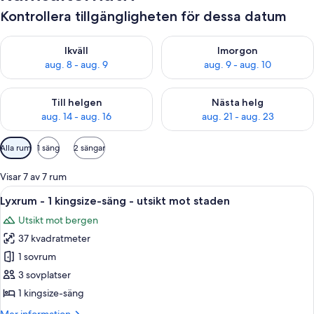
Kontrollera tillgängligheten för dessa datum
Kontrollera tillgängligheten för ikväll aug. 8 - aug. 9
Kontrollera tillgängligheten f
Ikväll
Imorgon
aug. 8 - aug. 9
aug. 9 - aug. 10
Kontrollera tillgängligheten för den här helgen aug. 14 - aug. 
Kontrollera tillgängligheten fö
Till helgen
Nästa helg
aug. 14 - aug. 16
aug. 21 - aug. 23
Tillgängliga
Alla rum
1 säng
2 sängar
filter
för
Visar 7 av 7 rum
rum
Öppna
Ett hotellrum med en stor säng, en tv,
2
Lyxrum - 1 kingsize-säng - utsikt mot staden
alla
Utsikt mot bergen
foton
37 kvadratmeter
för
Lyxrum
1 sovrum
-
3 sovplatser
1
1 kingsize-säng
kingsize-
Mer