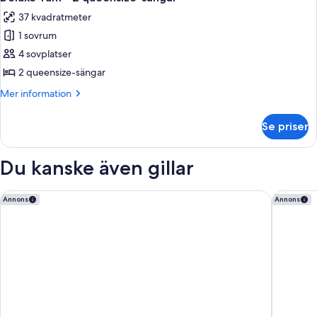
alla
säng
37 kvadratmeter
foton
1 sovrum
för
Deluxe-
4 sovplatser
rum
2 queensize-sängar
-
Mer
Mer information
2
information
queensize-
om
Se priser
Deluxe-
sängar
rum
-
Du kanske även gillar
2
queensize-
sängar
Lady Luck Casino Black Hawk - A Caesars Rewards Destination
Horsesho
Annons
Annons