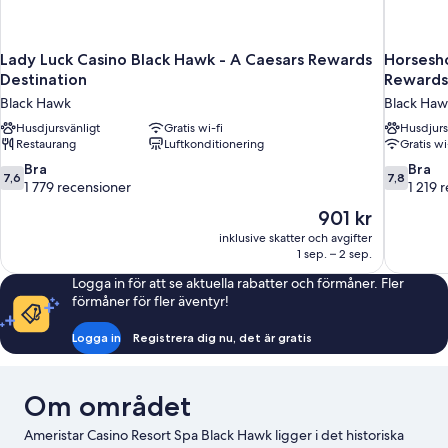
Lady Luck Casino Black Hawk - A Caesars Rewards
Horsesho
Destination
Rewards
Black Hawk
Black Haw
Husdjursvänligt
Gratis wi-fi
Husdjurs
Restaurang
Luftkonditionering
Gratis wi
7.6
7.8
Bra
Bra
7,6
7,8
av
av
1 779 recensioner
1 219 
10,
10,
Priset
901 kr
Bra,
Bra,
är
inklusive skatter och avgifter
1 779 recensioner
1 219 rece
901 kr
1 sep. – 2 sep.
Logga in för att se aktuella rabatter och förmåner. Fler
förmåner för fler äventyr!
Logga in
Registrera dig nu, det är gratis
Om området
Ameristar Casino Resort Spa Black Hawk ligger i det historiska