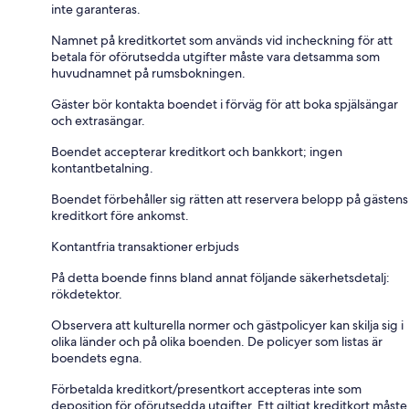
inte garanteras.
Namnet på kreditkortet som används vid incheckning för att
betala för oförutsedda utgifter måste vara detsamma som
huvudnamnet på rumsbokningen.
Gäster bör kontakta boendet i förväg för att boka spjälsängar
och extrasängar.
Boendet accepterar kreditkort och bankkort; ingen
kontantbetalning.
Boendet förbehåller sig rätten att reservera belopp på gästens
kreditkort före ankomst.
Kontantfria transaktioner erbjuds
På detta boende finns bland annat följande säkerhetsdetalj:
rökdetektor.
Observera att kulturella normer och gästpolicyer kan skilja sig i
olika länder och på olika boenden. De policyer som listas är
boendets egna.
Förbetalda kreditkort/presentkort accepteras inte som
deposition för oförutsedda utgifter. Ett giltigt kreditkort måste