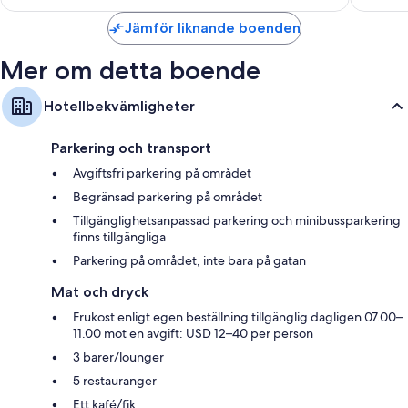
spjälsängar
Jämför liknande boenden
Badrum med åtskilda badkar och duschar och gratis toalettartiklar
48-tums platt-tv med premiumkanaler
Mer om detta boende
Garderober, kylskåp och kaffe- och tebryggare
Hotellbekvämligheter
Parkering och transport
Avgiftsfri parkering på området
Begränsad parkering på området
Tillgänglighetsanpassad parkering och minibussparkering
finns tillgängliga
Parkering på området, inte bara på gatan
Mat och dryck
Frukost enligt egen beställning tillgänglig dagligen 07.00–
11.00 mot en avgift: USD 12–40 per person
3 barer/lounger
5 restauranger
Ett kafé/fik