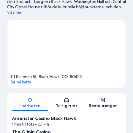
distriktet och i bergen i Black Hawk. Washington Hall och Central
City Opera House tillhör de kulturella höjdpunkterna, och den
som vill uppleva olika aktiviteter kan besöka Howlin Wind
Visa mer
Brewing & Blending och Echo Mountain Park. Sugen på en
utekväll? Då ska du testa Woodcellar och Buchanan Park
Recreation Center. Prova på längdskidåkning och utförsåkning i
området, och missa inte att testa snöskovandring och
snowtubing.
Gå till vår reseguide för Black Hawk
Se fler resorter i Black Hawk
111 Richman St, Black Hawk, CO, 80422
Se på karta
Karta
I närheten
Ta sig runt
Restauranger
Ameristar Casino Black Hawk
1 min till fots
- 0.1 km
The Gilpin Casino