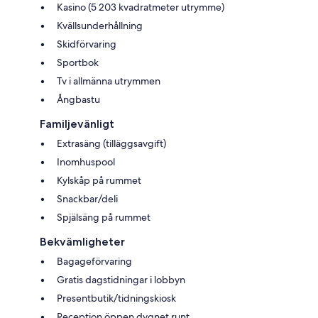
Kasino (5 203 kvadratmeter utrymme)
Kvällsunderhållning
Skidförvaring
Sportbok
Tv i allmänna utrymmen
Ångbastu
Familjevänligt
Extrasäng (tilläggsavgift)
Inomhuspool
Kylskåp på rummet
Snackbar/deli
Spjälsäng på rummet
Bekvämligheter
Bagageförvaring
Gratis dagstidningar i lobbyn
Presentbutik/tidningskiosk
Reception öppen dygnet runt