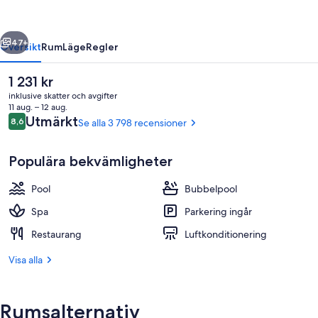
Black
Hawk
regående
Nästa
47+
Översikt
Rum
Läge
Regler
Det
1 231 kr
nuvarande
inklusive skatter och avgifter
priset
11 aug. – 12 aug.
är
Recensioner
Utmärkt
8,6
Se alla 3 798 recensioner
8,6 av 10,
1 231 kr
Populära bekvämligheter
Pool
Bubbelpool
Inomhuspool med öppettider 07.00 till 
Spa
Parkering ingår
Restaurang
Luftkonditionering
Visa alla
Rumsalternativ