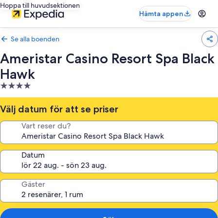
Hoppa till huvudsektionen
Hämta appen
Se alla boenden
Ameristar Casino Resort Spa Black
Hawk
4.0-
stjärnigt
boende
Välj datum för att se priser
Vart reser du?
Datum
Gäster