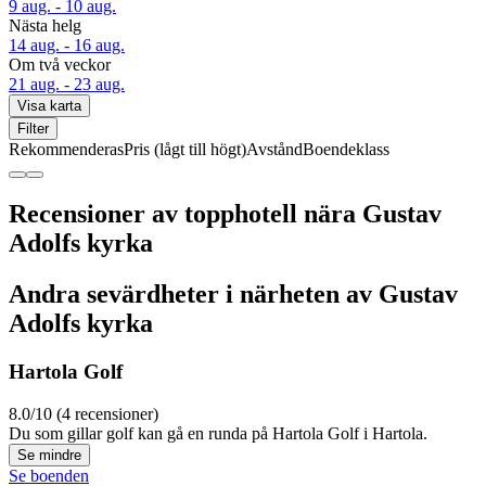
9 aug. - 10 aug.
Nästa helg
14 aug. - 16 aug.
Om två veckor
21 aug. - 23 aug.
Visa karta
Filter
Rekommenderas
Pris (lågt till högt)
Avstånd
Boendeklass
Recensioner av topphotell nära Gustav
Adolfs kyrka
Andra sevärdheter i närheten av Gustav
Adolfs kyrka
Hartola Golf
8.0/10 (4 recensioner)
Du som gillar golf kan gå en runda på Hartola Golf i Hartola.
Se mindre
Se boenden