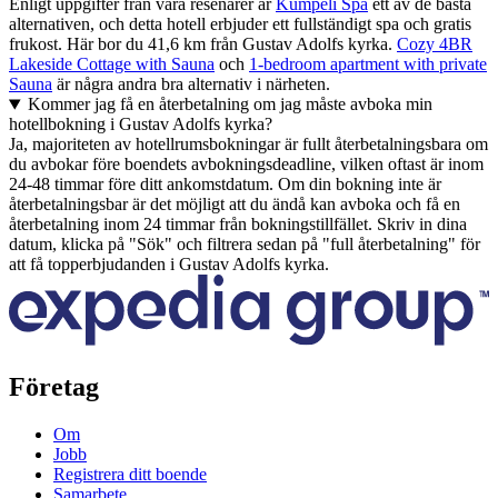
Enligt uppgifter från våra resenärer är
Kumpeli Spa
ett av de bästa
alternativen, och detta hotell erbjuder ett fullständigt spa och gratis
frukost. Här bor du 41,6 km från Gustav Adolfs kyrka.
Cozy 4BR
Lakeside Cottage with Sauna
och
1-bedroom apartment with private
Sauna
är några andra bra alternativ i närheten.
Kommer jag få en återbetalning om jag måste avboka min
hotellbokning i Gustav Adolfs kyrka?
Ja, majoriteten av hotellrumsbokningar är fullt återbetalningsbara om
du avbokar före boendets avbokningsdeadline, vilken oftast är inom
24-48 timmar före ditt ankomstdatum. Om din bokning inte är
återbetalningsbar är det möjligt att du ändå kan avboka och få en
återbetalning inom 24 timmar från bokningstillfället. Skriv in dina
datum, klicka på "Sök" och filtrera sedan på "full återbetalning" för
att få topperbjudanden i Gustav Adolfs kyrka.
Företag
Om
Jobb
Registrera ditt boende
Samarbete