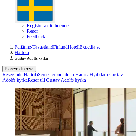
Registrera ditt boende
Resor
Feedback
Päijänne-Tavastland
Finland
Hotell
Expedia.se
Hartola
Gustav Adolfs kyrka
Planera din resa
Reseguide Hartola
Semesterboenden i Hartola
Hyrbilar i Gustav
Adolfs kyrka
Resor till Gustav Adolfs kyrka