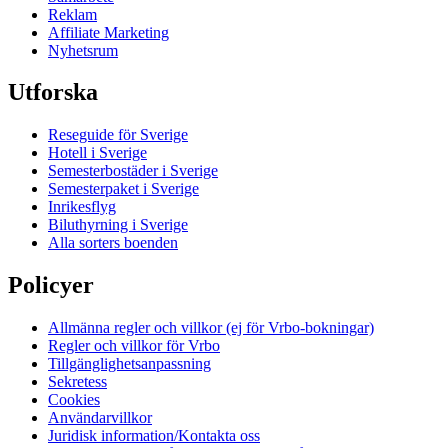
Reklam
Affiliate Marketing
Nyhetsrum
Utforska
Reseguide för Sverige
Hotell i Sverige
Semesterbostäder i Sverige
Semesterpaket i Sverige
Inrikesflyg
Biluthyrning i Sverige
Alla sorters boenden
Policyer
Allmänna regler och villkor (ej för Vrbo-bokningar)
Regler och villkor för Vrbo
Tillgänglighetsanpassning
Sekretess
Cookies
Användarvillkor
Juridisk information/Kontakta oss