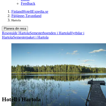
Feedback
Finland
Hotell
Expedia.se
Päijänne-Tavastland
Hartola
Planera din resa
Reseguide Hartola
Semesterboenden i Hartola
Hyrbilar i
Hartola
Semesterpaket i Hartola
Hotell i Hartola