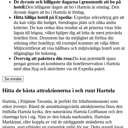
De dyraste och billigaste dagarna i genomsnitt att bo på
hotell:
Den billigaste dagen att bo i Hartola är söndag. Den
dyraste dagen att bo i Hartola är lördag.
Hitta billiga hotell på Expedia:
Expedias sökverktyg gör att
du kan välja din budget, föredragna plats och olika andra
kriterier. Du kan ordna dina resultat så att priserna visas från
lägsta till högsta, vilket hjälper dig att hitta de mest prisvärda
hotellen först. Dessutom har du möjlighet att förfina din
sökning efter hotelltyp; till exempel kommer att välja filtret
Miljöcertifierat att visa hållbara och miljövänliga hotell som är
tillgängliga för bokning.
Överväg att paketera din resa:
Du kan potentiellt spara
pengar genom att kombinera din hotellreservation i Hartola
med dina flyg och aktiviteter via ett Expedia-paket.
Se mindre
Hitta de bästa attraktionerna i och runt Hartola
Hartola, i Päijänne Tavastia, är perfekt för friluftsentusiaster som
söker äventyr. Bland de anmärkningsvärda attraktionerna finns den
fridfulla Hartola kyrka, den natursköna Hartola Golfbanan och den
charmiga byn i sig. Njut av den lokala marknaden, Hartolan
Markkinat, eller koppla av vid de närliggande stränderna och
sjöarna, som erbjuder en romantisk miljö för par. Detta resmål lovar