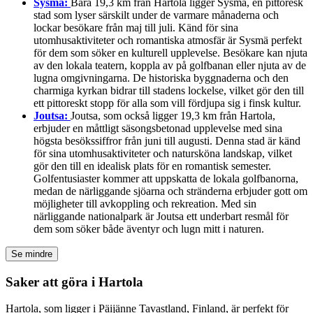
Sysmä:
Bara 19,3 km från Hartola ligger Sysmä, en pittoresk
stad som lyser särskilt under de varmare månaderna och
lockar besökare från maj till juli. Känd för sina
utomhusaktiviteter och romantiska atmosfär är Sysmä perfekt
för dem som söker en kulturell upplevelse. Besökare kan njuta
av den lokala teatern, koppla av på golfbanan eller njuta av de
lugna omgivningarna. De historiska byggnaderna och den
charmiga kyrkan bidrar till stadens lockelse, vilket gör den till
ett pittoreskt stopp för alla som vill fördjupa sig i finsk kultur.
Joutsa:
Joutsa, som också ligger 19,3 km från Hartola,
erbjuder en måttligt säsongsbetonad upplevelse med sina
högsta besökssiffror från juni till augusti. Denna stad är känd
för sina utomhusaktiviteter och natursköna landskap, vilket
gör den till en idealisk plats för en romantisk semester.
Golfentusiaster kommer att uppskatta de lokala golfbanorna,
medan de närliggande sjöarna och stränderna erbjuder gott om
möjligheter till avkoppling och rekreation. Med sin
närliggande nationalpark är Joutsa ett underbart resmål för
dem som söker både äventyr och lugn mitt i naturen.
Se mindre
Saker att göra i Hartola
Hartola, som ligger i Päijänne Tavastland, Finland, är perfekt för