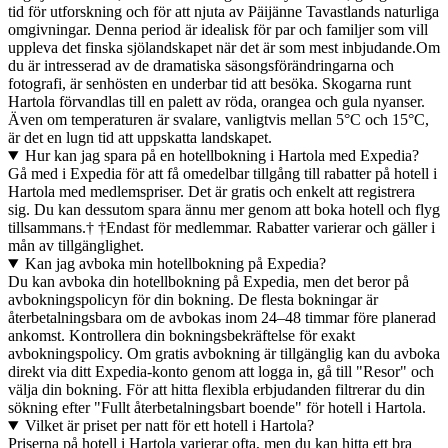
tid för utforskning och för att njuta av Päijänne Tavastlands naturliga
omgivningar. Denna period är idealisk för par och familjer som vill
uppleva det finska sjölandskapet när det är som mest inbjudande.Om
du är intresserad av de dramatiska säsongsförändringarna och
fotografi, är senhösten en underbar tid att besöka. Skogarna runt
Hartola förvandlas till en palett av röda, orangea och gula nyanser.
Även om temperaturen är svalare, vanligtvis mellan 5°C och 15°C,
är det en lugn tid att uppskatta landskapet.
Hur kan jag spara på en hotellbokning i Hartola med Expedia?
Gå med i Expedia för att få omedelbar tillgång till rabatter på hotell i
Hartola med medlemspriser. Det är gratis och enkelt att registrera
sig. Du kan dessutom spara ännu mer genom att boka hotell och flyg
tillsammans.† †Endast för medlemmar. Rabatter varierar och gäller i
mån av tillgänglighet.
Kan jag avboka min hotellbokning på Expedia?
Du kan avboka din hotellbokning på Expedia, men det beror på
avbokningspolicyn för din bokning. De flesta bokningar är
återbetalningsbara om de avbokas inom 24–48 timmar före planerad
ankomst. Kontrollera din bokningsbekräftelse för exakt
avbokningspolicy. Om gratis avbokning är tillgänglig kan du avboka
direkt via ditt Expedia-konto genom att logga in, gå till "Resor" och
välja din bokning. För att hitta flexibla erbjudanden filtrerar du din
sökning efter "Fullt återbetalningsbart boende" för hotell i Hartola.
Vilket är priset per natt för ett hotell i Hartola?
Priserna på hotell i Hartola varierar ofta, men du kan hitta ett bra