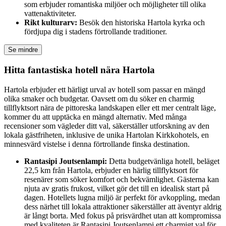
som erbjuder romantiska miljöer och möjligheter till olika
vattenaktiviteter.
Rikt kulturarv:
Besök den historiska Hartola kyrka och
fördjupa dig i stadens förtrollande traditioner.
Se mindre
Hitta fantastiska hotell nära Hartola
Hartola erbjuder ett härligt urval av hotell som passar en mängd
olika smaker och budgetar. Oavsett om du söker en charmig
tillflyktsort nära de pittoreska landskapen eller ett mer centralt läge,
kommer du att upptäcka en mängd alternativ. Med många
recensioner som vägleder ditt val, säkerställer utforskning av den
lokala gästfriheten, inklusive de unika Hartolan Kirkkohotels, en
minnesvärd vistelse i denna förtrollande finska destination.
Rantasipi Joutsenlampi:
Detta budgetvänliga hotell, beläget
22,5 km från Hartola, erbjuder en härlig tillflyktsort för
resenärer som söker komfort och bekvämlighet. Gästerna kan
njuta av gratis frukost, vilket gör det till en idealisk start på
dagen. Hotellets lugna miljö är perfekt för avkoppling, medan
dess närhet till lokala attraktioner säkerställer att äventyr aldrig
är långt borta. Med fokus på prisvärdhet utan att kompromissa
med kvaliteten är Rantasipi Joutsenlampi ett charmigt val för