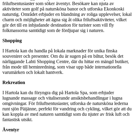
friluftsentusiaster som söker äventyr. Besökare kan njuta av
aktiviteter som golf på natursköna banor och utforska Ekonkoski
naturstig. Området erbjuder en blandning av roliga upplevelser, lokal
charm och möjligheter att ägna sig åt olika friluftsaktiviteter, vilket
gör det till en inbjudande destination för turister som vill fly
folkmassorna samtidigt som de fördjupar sig i naturen.
Shopping
I Hartola kan du handla på lokala marknader för unika finska
souvenirer och presenter. Om du är sugen på en biltur, besök det
närliggande Lahti Shopping Centre, där du hittar en mängd butiker,
från mode till heminredning, som visar upp både internationella
varumärken och lokalt hantverk.
Rekreation
I Hartola kan du föryngra dig på Hartola Spa, som erbjuder
lugnande massage och vitaliserande ansiktsbehandlingar i lugna
omgivningar. För friluftsentusiaster, utforska de natursköna lederna
runt sjön Päijänne, perfekt för vandring och cykling, vilket gör att du
kan koppla av med naturen samtidigt som du njuter av frisk luft och
fantastisk utsikt.
Äventyr