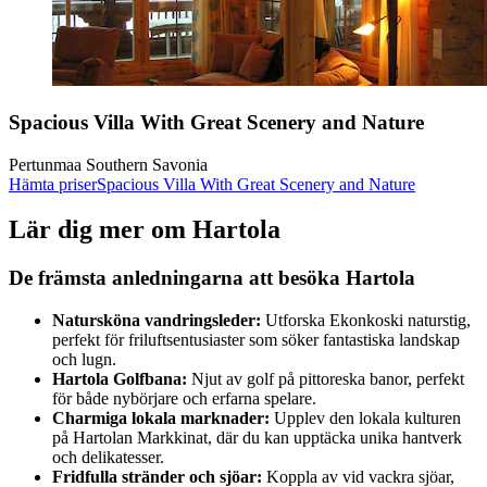
Spacious Villa With Great Scenery and Nature
Pertunmaa Southern Savonia
Hämta priser
Spacious Villa With Great Scenery and Nature
Lär dig mer om Hartola
De främsta anledningarna att besöka Hartola
Natursköna vandringsleder:
Utforska Ekonkoski naturstig,
perfekt för friluftsentusiaster som söker fantastiska landskap
och lugn.
Hartola Golfbana:
Njut av golf på pittoreska banor, perfekt
för både nybörjare och erfarna spelare.
Charmiga lokala marknader:
Upplev den lokala kulturen
på Hartolan Markkinat, där du kan upptäcka unika hantverk
och delikatesser.
Fridfulla stränder och sjöar:
Koppla av vid vackra sjöar,