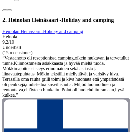
2. Heinolan Heinäsaari -Holiday and camping
Heinolan Heinäsaari -Holiday and camping
Heinola
9,2/10
Underbart
(15 recensioner)
“Vastaanotto oli reseptionissa camping,oikein mukavan ja tervetullut
tunne.Kiinnostuneita asiakkaasta ja hyvää mieltä tuoda.
Mökkimajoitus siisteys erinomainen sekä astiasto ja
liinavaatepuhtaus. Mökin tekstiilit miellyttävät ja värisävy kiva.
Terassilla oma rauha,grilli toimi ja kiva huomata että ympäristössä
oli penkkejä,uudistettua kasvillisuutta. Miljöö luonnollinen ja
rentouttava,ei täyteen buukattu. Polut oli huolehdittu rantaan,hyvä
kulkea.”