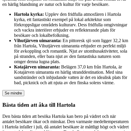
en härlig blandning av natur och kultur för varje besökare.
Hartola kyrka:
Upplev den fridfulla atmosfären i Hartola
kyrka, ett fantastiskt exempel på lokal arkitektur som
förkroppsligar områdets kulturarv. Dess fridfulla omgivningar
och vackra interiörer erbjuder en reflekterande plats för
besökare och lokalbefolkning.
Vihutjärven uimaranta:
En pittoresk sjö som ligger 32,2 km
från Hartola, Vihutjärven uimaranta erbjuder en perfekt miljö
för avkoppling och romantik. Njut av utomhusaktiviteter, sola
på stranden, eller bara njut av den fantastiska naturen som
omger denna lugna plats.
Kotajärven uimaranta:
Belägen 37,0 km från Hartola, är
Kotajärven uimaranta en härlig stranddestination. Med sina
sandstränder och inbjudande vatten är det en idealisk plats för
bad, picknick och att njuta av den finska solens värme.
Se mindre
Bästa tiden att åka till Hartola
Den bästa tiden att besöka Hartola kan bero på vädret och när
antalet besökare ökar och minskar. Den varmaste medeltemperaturen
i Hartola infaller i juli, då antalet besökare är måttligt högt och vädret