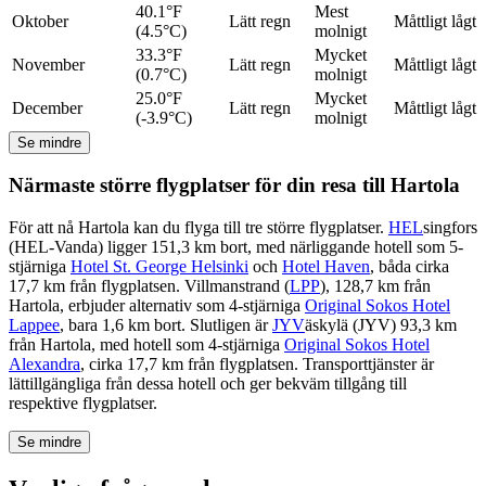
40.1°F
Mest
Oktober
Lätt regn
Måttligt lågt
(4.5°C)
molnigt
33.3°F
Mycket
November
Lätt regn
Måttligt lågt
(0.7°C)
molnigt
25.0°F
Mycket
December
Lätt regn
Måttligt lågt
(-3.9°C)
molnigt
Se mindre
Närmaste större flygplatser för din resa till Hartola
För att nå Hartola kan du flyga till tre större flygplatser.
HEL
singfors
(HEL-Vanda) ligger 151,3 km bort, med närliggande hotell som 5-
stjärniga
Hotel St. George Helsinki
och
Hotel Haven
, båda cirka
17,7 km från flygplatsen. Villmanstrand (
LPP
), 128,7 km från
Hartola, erbjuder alternativ som 4-stjärniga
Original Sokos Hotel
Lappee
, bara 1,6 km bort. Slutligen är
JYV
äskylä (JYV) 93,3 km
från Hartola, med hotell som 4-stjärniga
Original Sokos Hotel
Alexandra
, cirka 17,7 km från flygplatsen. Transporttjänster är
lättillgängliga från dessa hotell och ger bekväm tillgång till
respektive flygplatser.
Se mindre