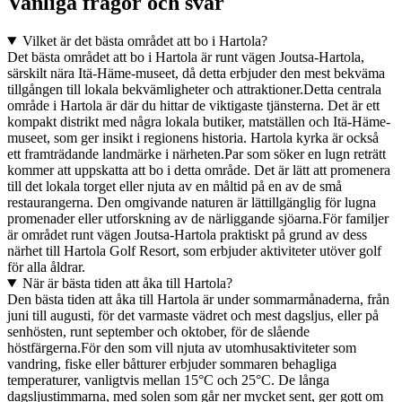
Vanliga frågor och svar
Vilket är det bästa området att bo i Hartola?
Det bästa området att bo i Hartola är runt vägen Joutsa-Hartola,
särskilt nära Itä-Häme-museet, då detta erbjuder den mest bekväma
tillgången till lokala bekvämligheter och attraktioner.Detta centrala
område i Hartola är där du hittar de viktigaste tjänsterna. Det är ett
kompakt distrikt med några lokala butiker, matställen och Itä-Häme-
museet, som ger insikt i regionens historia. Hartola kyrka är också
ett framträdande landmärke i närheten.Par som söker en lugn reträtt
kommer att uppskatta att bo i detta område. Det är lätt att promenera
till det lokala torget eller njuta av en måltid på en av de små
restaurangerna. Den omgivande naturen är lättillgänglig för lugna
promenader eller utforskning av de närliggande sjöarna.För familjer
är området runt vägen Joutsa-Hartola praktiskt på grund av dess
närhet till Hartola Golf Resort, som erbjuder aktiviteter utöver golf
för alla åldrar.
När är bästa tiden att åka till Hartola?
Den bästa tiden att åka till Hartola är under sommarmånaderna, från
juni till augusti, för det varmaste vädret och mest dagsljus, eller på
senhösten, runt september och oktober, för de slående
höstfärgerna.För den som vill njuta av utomhusaktiviteter som
vandring, fiske eller båtturer erbjuder sommaren behagliga
temperaturer, vanligtvis mellan 15°C och 25°C. De långa
dagsljustimmarna, med solen som går ner mycket sent, ger gott om