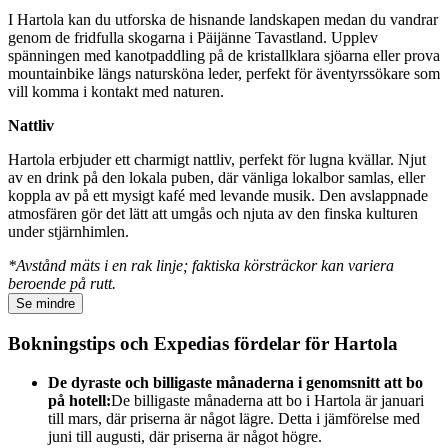
I Hartola kan du utforska de hisnande landskapen medan du vandrar
genom de fridfulla skogarna i Päijänne Tavastland. Upplev
spänningen med kanotpaddling på de kristallklara sjöarna eller prova
mountainbike längs natursköna leder, perfekt för äventyrssökare som
vill komma i kontakt med naturen.
Nattliv
Hartola erbjuder ett charmigt nattliv, perfekt för lugna kvällar. Njut
av en drink på den lokala puben, där vänliga lokalbor samlas, eller
koppla av på ett mysigt kafé med levande musik. Den avslappnade
atmosfären gör det lätt att umgås och njuta av den finska kulturen
under stjärnhimlen.
*Avstånd mäts i en rak linje; faktiska körsträckor kan variera
beroende på rutt.
Se mindre
Bokningstips och Expedias fördelar för Hartola
De dyraste och billigaste månaderna i genomsnitt att bo
på hotell:
De billigaste månaderna att bo i Hartola är januari
till mars, där priserna är något lägre. Detta i jämförelse med
juni till augusti, där priserna är något högre.