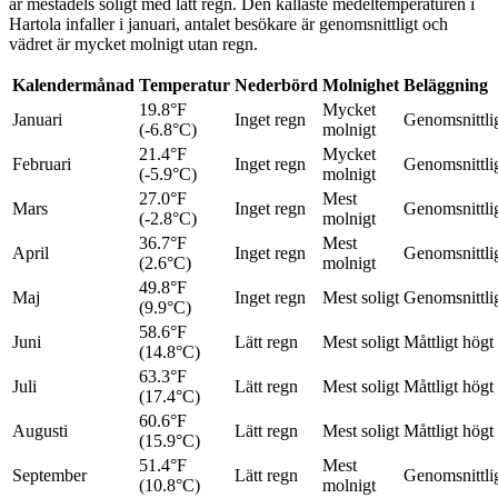
är mestadels soligt med lätt regn. Den kallaste medeltemperaturen i
Hartola infaller i januari, antalet besökare är genomsnittligt och
vädret är mycket molnigt utan regn.
Kalendermånad
Temperatur
Nederbörd
Molnighet
Beläggning
19.8°F
Mycket
Januari
Inget regn
Genomsnittli
(-6.8°C)
molnigt
21.4°F
Mycket
Februari
Inget regn
Genomsnittli
(-5.9°C)
molnigt
27.0°F
Mest
Mars
Inget regn
Genomsnittli
(-2.8°C)
molnigt
36.7°F
Mest
April
Inget regn
Genomsnittli
(2.6°C)
molnigt
49.8°F
Maj
Inget regn
Mest soligt
Genomsnittli
(9.9°C)
58.6°F
Juni
Lätt regn
Mest soligt
Måttligt högt
(14.8°C)
63.3°F
Juli
Lätt regn
Mest soligt
Måttligt högt
(17.4°C)
60.6°F
Augusti
Lätt regn
Mest soligt
Måttligt högt
(15.9°C)
51.4°F
Mest
September
Lätt regn
Genomsnittli
(10.8°C)
molnigt