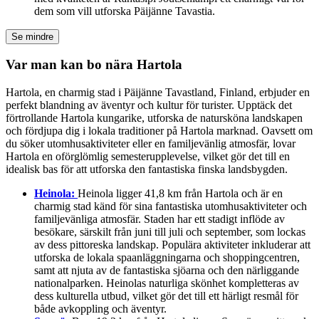
dem som vill utforska Päijänne Tavastia.
Se mindre
Var man kan bo nära Hartola
Hartola, en charmig stad i Päijänne Tavastland, Finland, erbjuder en
perfekt blandning av äventyr och kultur för turister. Upptäck det
förtrollande Hartola kungarike, utforska de natursköna landskapen
och fördjupa dig i lokala traditioner på Hartola marknad. Oavsett om
du söker utomhusaktiviteter eller en familjevänlig atmosfär, lovar
Hartola en oförglömlig semesterupplevelse, vilket gör det till en
idealisk bas för att utforska den fantastiska finska landsbygden.
Heinola:
Heinola ligger 41,8 km från Hartola och är en
charmig stad känd för sina fantastiska utomhusaktiviteter och
familjevänliga atmosfär. Staden har ett stadigt inflöde av
besökare, särskilt från juni till juli och september, som lockas
av dess pittoreska landskap. Populära aktiviteter inkluderar att
utforska de lokala spaanläggningarna och shoppingcentren,
samt att njuta av de fantastiska sjöarna och den närliggande
nationalparken. Heinolas naturliga skönhet kompletteras av
dess kulturella utbud, vilket gör det till ett härligt resmål för
både avkoppling och äventyr.