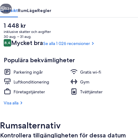
regående
Nästa
53+
Översikt
Rum
Läge
Regler
Det
1 448 kr
nuvarande
inklusive skatter och avgifter
priset
30 aug. – 31 aug.
är
Recensioner
Mycket bra
8,4
Se alla 1 026 recensioner
8,4 av 10,
1 448 kr
Populära bekvämligheter
Parkering ingår
Gratis wi-fi
Deluxe-rum - 2 queensize-sängar - ick
Luftkonditionering
Gym
Företagstjänster
Tvättjänster
Visa alla
Rumsalternativ
Kontrollera tillgängligheten för dessa datum