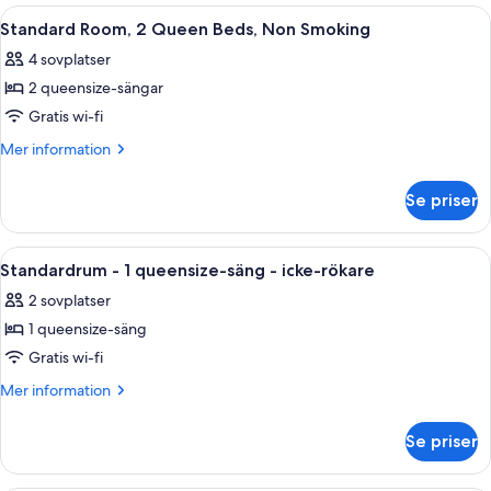
Non
2
Öppna
Exteriör
1
Smoking
Queen
Standard Room, 2 Queen Beds, Non Smoking
alla
Beds,
4 sovplatser
Non
foton
Smoking
2 queensize-sängar
för
Standard
Gratis wi-fi
Room,
Mer
Mer information
2
information
om
Queen
Se priser
Standard
Beds,
Room,
Non
2
Öppna
Standardrum - 1 queensize-säng - icke
4
Smoking
Queen
Standardrum - 1 queensize-säng - icke-rökare
alla
Beds,
2 sovplatser
Non
foton
Smoking
1 queensize-säng
för
Standardrum
Gratis wi-fi
-
Mer
Mer information
1
information
om
queensize-
Se priser
Standardrum
säng
-
-
1