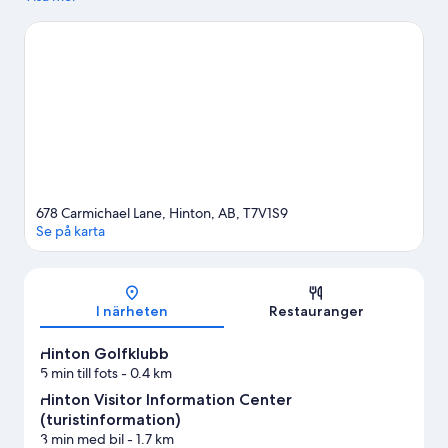
Rooms och Old Entrance Trailrides. Har du tänkt gå på ett
evenemang eller se en match när du är i stan? Kolla upp vad som
är på gång på Yellowhead Raceway eller Dr. Duncan Murray
fritidscenter. Fiske är ett utmärkt exempel på vattenaktiviteter
tillgängliga i området, och om du föredrar att stanna på land kan
du prova på cykelturer och ridning i närheten.
Gå till vår
reseguide för Hinton
Se fler motell i Hinton
678 Carmichael Lane, Hinton, AB, T7V1S9
Se på karta
Karta
I närheten
Restauranger
Hinton Golfklubb
5 min till fots
- 0.4 km
Hinton Visitor Information Center
(turistinformation)
3 min med bil
- 1.7 km