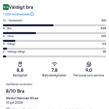
Väldigt bra
8,4
1 026 recensioner
10
10 - Fantastiskt
501
-
8
8 - Bra
328
Fantastiskt
-
i
6
6 - Okej
120
Bra
betyg.
-
i
4
4 - Dåligt
42
501
Okej
betyg.
-
av
i
2
2 - Väldigt dåligt
35
328
Dåligt
1026
betyg.
-
av
i
recensioner
120
Väldigt
1026
betyg.
av
dåligt
recensioner
42
8,8
7,8
9,0
1026
i
av
Renlighet
Bekvämligheter
Personal och service
recensioner
betyg.
1026
Recensioner
35
Verifierad recension
recensioner
av
8/10 Bra
1026
recensioner
Abdul Hannan Khan
10 juli 2026