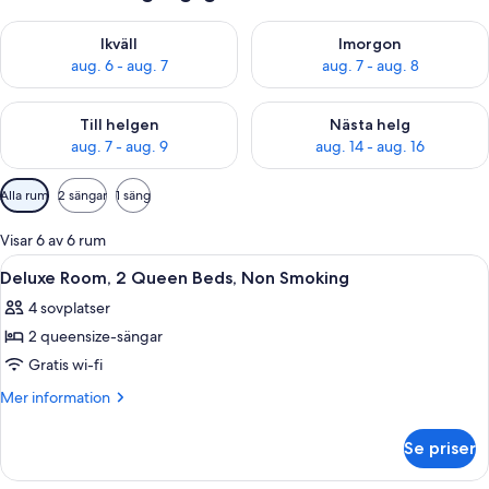
Kontrollera tillgängligheten för ikväll aug. 6 - aug. 7
Kontrollera tillgängligheten f
Ikväll
Imorgon
aug. 6 - aug. 7
aug. 7 - aug. 8
Kontrollera tillgängligheten för den här helgen aug. 7 - aug. 9
Kontrollera tillgängligheten fö
Till helgen
Nästa helg
aug. 7 - aug. 9
aug. 14 - aug. 16
Tillgängliga
Alla rum
2 sängar
1 säng
filter
för
Visar 6 av 6 rum
rum
Öppna
Ett hotellrum med två sängar, ett skri
2
Deluxe Room, 2 Queen Beds, Non Smoking
alla
4 sovplatser
foton
2 queensize-sängar
för
Deluxe
Gratis wi-fi
Room,
Mer
Mer information
2
information
om
Queen
Se priser
Deluxe
Beds,
Room,