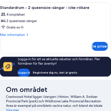
-
1
Öppna
Standardrum - 2 queensize-sängar - ic
3
icke-
queensize-
Standardrum - 2 queensize-sängar - icke-rökare
alla
säng
rökare
4 sovplatser
-
foton
(Efficiency)
icke-
2 queensize-sängar
för
rökare
Standardrum
Gratis wi-fi
(Efficiency)
-
Mer
Mer information
2
information
om
queensize-
Se priser
Standardrum
sängar
-
-
2
Logga in för att se aktuella rabatter och förmåner. Fler
icke-
queensize-
förmåner för fler äventyr!
sängar
rökare
-
Logga in
Registrera dig nu, det är gratis
icke-
rökare
Om området
Crestwood Hotel ligger i bergen i Hinton. William A. Switzer
Provincial Park (park) och Wildhorse Lake Provincial Recreation
Area är exempel på områdets vackra natur, och bland de lokala
turistattraktioner hittar du AirPlay Trampoline Park & Escape
Visa mer