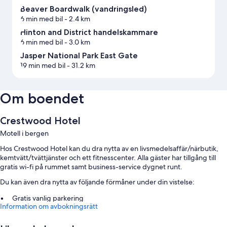
Beaver Boardwalk (vandringsled)
6 min med bil
- 2.4 km
Hinton and District handelskammare
6 min med bil
- 3.0 km
Jasper National Park East Gate
19 min med bil
- 31.2 km
Om boendet
Crestwood Hotel
Motell i bergen
Hos Crestwood Hotel kan du dra nytta av en livsmedelsaffär/närbutik,
kemtvätt/tvättjänster och ett fitnesscenter. Alla gäster har tillgång till
gratis wi-fi på rummet samt business-service dygnet runt.
Du kan även dra nytta av följande förmåner under din vistelse:
Gratis vanlig parkering
Information om avbokningsrätt
Ett biljardbord, en bankettsal och en dygnet runt-öppen reception
En varuautomat och en bankomat/banktjänster