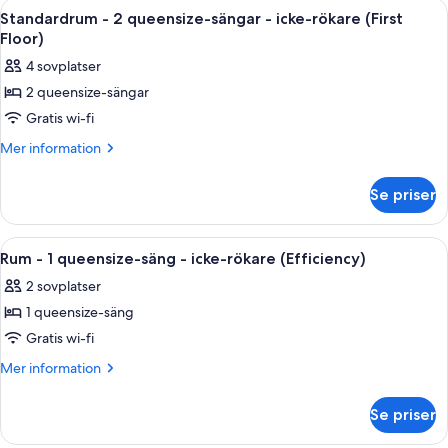
Öppna
Standardrum - 2 queensize-sängar - ick
4
icke-
queensize-
Standardrum - 2 queensize-sängar - icke-rökare (First
alla
säng
rökare
Floor)
-
foton
4 sovplatser
icke-
för
rökare
2 queensize-sängar
Standardrum
Gratis wi-fi
-
2
Mer
Mer information
information
queensize-
om
sängar
Se priser
Standardrum
-
-
icke-
2
Öppna
Rum - 1 queensize-säng - icke-rökare (
4
queensize-
rökare
Rum - 1 queensize-säng - icke-rökare (Efficiency)
alla
sängar
(First
2 sovplatser
-
foton
Floor)
icke-
1 queensize-säng
för
rökare
Rum
Gratis wi-fi
(First
-
Floor)
Mer
Mer information
1
information
om
queensize-
Se priser
Rum
säng
-