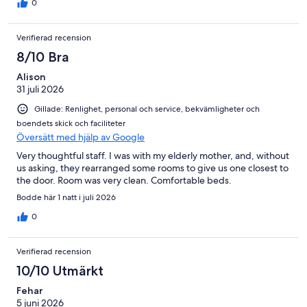
0
Verifierad recension
8/10 Bra
Alison
31 juli 2026
Gillade: Renlighet, personal och service, bekvämligheter och
boendets skick och faciliteter
Översätt med hjälp av Google
Very thoughtful staff. I was with my elderly mother, and, without
us asking, they rearranged some rooms to give us one closest to
the door. Room was very clean. Comfortable beds.
Bodde här 1 natt i juli 2026
0
Verifierad recension
10/10 Utmärkt
Fehar
5 juni 2026