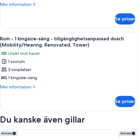
dubbelsängar
Mer
Mer information
-
information
om
badkar
Se priser
Rum
med
-
gripstänger
2
Öppna
Ett hotellrum med en stor säng, ett sk
4
(Mobility/Hearing,
dubbelsängar
Rum - 1 kingsize-säng - tillgänglighetsanpassad dusch
alla
-
Renovated,
(Mobility/Hearing, Renovated, Tower)
badkar
foton
Tower)
Utsikt mot havet
med
för
gripstänger
1 sovrum
Rum
(Mobility/Hearing,
3 sovplatser
-
Renovated,
Tower)
1
1 kingsize-säng
kingsize-
Mer
Mer information
säng
information
om
-
Se priser
Rum
tillgänglighetsanpassad
-
dusch
1
Du kanske även gillar
(Mobility/Hearing,
kingsize-
säng
Renovated,
-
Moana Surfrider, A Westin Resort & Spa, Waikiki Beach
The Royal
Annons
Annons
Tower)
tillgänglighetsanpassad