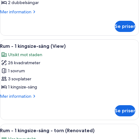
2
2 dubbelsängar
dubbelsängar
Mer
Mer information
(View)
information
om
Se priser
Rum
-
2
Öppna
Ett hotellrum med en stor säng, ett sk
7
dubbelsängar
Rum - 1 kingsize-säng (View)
alla
(View)
Utsikt mot staden
foton
26 kvadratmeter
för
Rum
1 sovrum
-
3 sovplatser
1
1 kingsize-säng
kingsize-
Mer
Mer information
säng
information
(View)
om
Se priser
Rum
-
1
Öppna
Ett hotellrum med en stor säng, ett skr
7
kingsize-
Rum - 1 kingsize-säng - torn (Renovated)
alla
säng