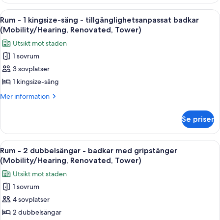
-
utsikt
1
Öppna
En snyggt bäddad säng med vita kud
3
kingsize-
mot
Rum - 1 kingsize-säng - tillgänglighetsanpassat badkar
alla
säng
(Mobility/Hearing, Renovated, Tower)
poolen
-
foton
-
Utsikt mot staden
utsikt
för
vid
mot
1 sovrum
Rum
poolen
poolen
3 sovplatser
-
-
(Renovated)
vid
1
1 kingsize-säng
poolen
kingsize-
Mer
Mer information
(Renovated)
säng
information
om
-
Se priser
Rum
tillgänglighetsanpassat
-
badkar
1
Öppna
En snyggt bäddad säng med vita kud
3
(Mobility/Hearing,
kingsize-
Rum - 2 dubbelsängar - badkar med gripstänger
alla
säng
Renovated,
(Mobility/Hearing, Renovated, Tower)
-
foton
Tower)
Utsikt mot staden
tillgänglighetsanpassat
för
badkar
1 sovrum
Rum
(Mobility/Hearing,
4 sovplatser
-
Renovated,
Tower)
2
2 dubbelsängar