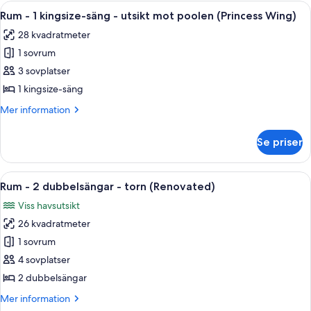
2
Öppna
Ett hotellrum med en stor säng, ett s
poolen
6
dubbelsängar
Rum - 1 kingsize-säng - utsikt mot poolen (Princess Wing)
alla
-
(Princess
28 kvadratmeter
utsikt
foton
Wing)
mot
1 sovrum
för
poolen
Rum
3 sovplatser
(Princess
-
Wing)
1 kingsize-säng
1
Mer
Mer information
kingsize-
information
säng
om
Se priser
Rum
-
-
utsikt
1
Öppna
Ett hotellrum med två sängar, ett skri
mot
7
kingsize-
Rum - 2 dubbelsängar - torn (Renovated)
alla
säng
poolen
Viss havsutsikt
-
foton
(Princess
utsikt
26 kvadratmeter
för
Wing)
mot
Rum
1 sovrum
poolen
-
(Princess
4 sovplatser
Wing)
2
2 dubbelsängar
dubbelsängar
Mer
Mer information
-
information