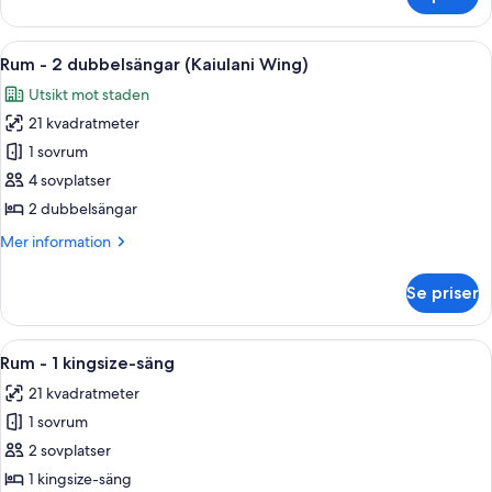
Rum
säng
-
(No
1
Öppna
Ett modernt hotellrum med en stor pla
6
View)
queensize-
Rum - 2 dubbelsängar (Kaiulani Wing)
alla
säng
Utsikt mot staden
(No
foton
View)
21 kvadratmeter
för
Rum
1 sovrum
-
4 sovplatser
2
2 dubbelsängar
dubbelsängar
Mer
Mer information
(Kaiulani
information
Wing)
om
Se priser
Rum
-
2
Öppna
Ett hotellrum med en stor säng, två s
6
dubbelsängar
Rum - 1 kingsize-säng
alla
(Kaiulani
21 kvadratmeter
Wing)
foton
1 sovrum
för
Rum
2 sovplatser
-
1 kingsize-säng