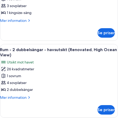
-
3 sovplatser
1
1 kingsize-säng
kingsize-
Mer
Mer information
säng
information
-
om
Se priser
Rum
havsutsikt
-
(Princess
1
Öppna
Ett hotellrum med två sängar, ett skriv
Wing)
6
kingsize-
Rum - 2 dubbelsängar - havsutsikt (Renovated, High Ocean
alla
säng
View)
-
foton
Utsikt mot havet
havsutsikt
för
(Princess
26 kvadratmeter
Rum
Wing)
1 sovrum
-
2
4 sovplatser
dubbelsängar
2 dubbelsängar
-
Mer
Mer information
havsutsikt
information
(Renovated,
om
Se priser
Rum
High
-