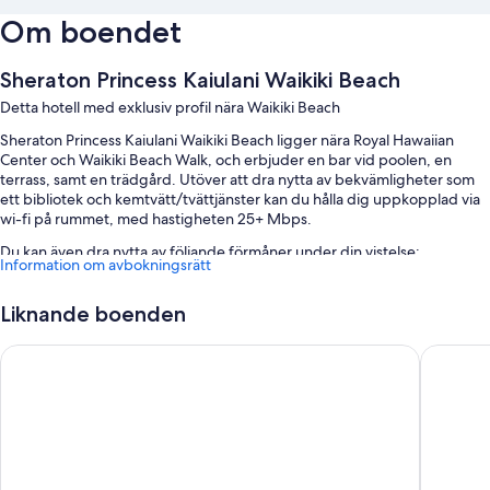
Om boendet
Sheraton Princess Kaiulani Waikiki Beach
Detta hotell med exklusiv profil nära Waikiki Beach
Sheraton Princess Kaiulani Waikiki Beach ligger nära Royal Hawaiian
Center och Waikiki Beach Walk, och erbjuder en bar vid poolen, en
terrass, samt en trädgård. Utöver att dra nytta av bekvämligheter som
ett bibliotek och kemtvätt/tvättjänster kan du hålla dig uppkopplad via
wi-fi på rummet, med hastigheten 25+ Mbps.
Du kan även dra nytta av följande förmåner under din vistelse:
Information om avbokningsrätt
En utomhuspool samt cabanor (tilläggsavgift), solstolar och
parasoller
Liknande boenden
Limousine- och taxibokning, komplett frukost (tilläggsavgift) och
Hyatt Regency Waikiki Beach Resort & Spa
Hilton H
parkering (avgift tillkommer)
En laddningsstation för elbil, snabb utcheckning och snabb
incheckning
Hjälp med bokning av biljetter och guidade turer, en danssal och ett
värdeförvaringsskåp i receptionen
Recensionerna från gäster talar positivt om prisvärdheten, poolen