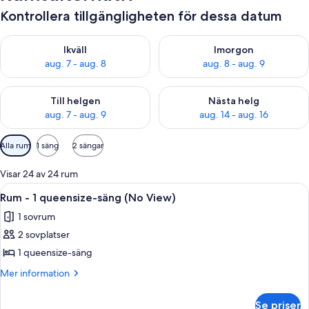
Kontrollera tillgängligheten för dessa datum
Kontrollera tillgängligheten för ikväll aug. 7 - aug. 8
Kontrollera tillgängligheten f
Ikväll
Imorgon
aug. 7 - aug. 8
aug. 8 - aug. 9
Kontrollera tillgängligheten för den här helgen aug. 7 - aug. 9
Kontrollera tillgängligheten fö
Till helgen
Nästa helg
aug. 7 - aug. 9
aug. 14 - aug. 16
Tillgängliga
Alla rum
1 säng
2 sängar
filter
för
Visar 24 av 24 rum
rum
Öppna
Ett hotellrum med en stor säng, en tv, 
5
Rum - 1 queensize-säng (No View)
alla
1 sovrum
foton
2 sovplatser
för
Rum
1 queensize-säng
-
Mer
Mer information
1
information
om
queensize-
Se priser