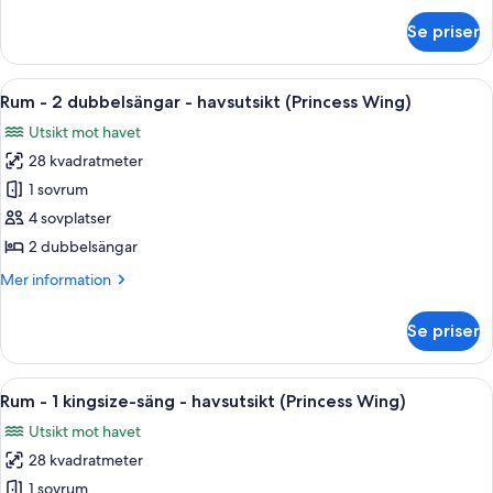
torn
om
Se priser
Rum
(Renovated)
-
2
Öppna
Ett hotellrum med två sängar, ett skri
4
dubbelsängar
Rum - 2 dubbelsängar - havsutsikt (Princess Wing)
alla
-
Utsikt mot havet
torn
foton
(Renovated)
28 kvadratmeter
för
Rum
1 sovrum
-
4 sovplatser
2
2 dubbelsängar
dubbelsängar
Mer
Mer information
-
information
havsutsikt
om
Se priser
Rum
(Princess
-
Wing)
2
Öppna
Ett hotellrum med en stor säng, ett s
3
dubbelsängar
Rum - 1 kingsize-säng - havsutsikt (Princess Wing)
alla
-
Utsikt mot havet
havsutsikt
foton
(Princess
28 kvadratmeter
för
Wing)
Rum
1 sovrum