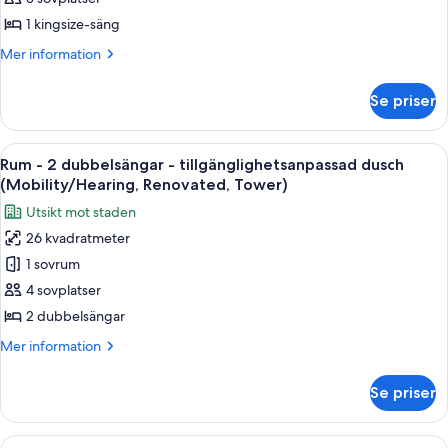
1
1 kingsize-säng
kingsize-
Mer
Mer information
säng
information
-
om
Se priser
Svit
hörn
-
(Renovated,
1
Öppna
Ett hotellrum med två sängar, ett skriv
Tower)
5
kingsize-
Rum - 2 dubbelsängar - tillgänglighetsanpassad dusch
alla
säng
(Mobility/Hearing, Renovated, Tower)
-
foton
Utsikt mot staden
hörn
för
(Renovated,
26 kvadratmeter
Rum
Tower)
1 sovrum
-
2
4 sovplatser
dubbelsängar
2 dubbelsängar
-
Mer
Mer information
tillgänglighetsanpassad
information
dusch
om
Se priser
Rum
(Mobility/Hearing,
-
Renovated,
2
Öppna
Ett hotellrum med två sängar, ett skri