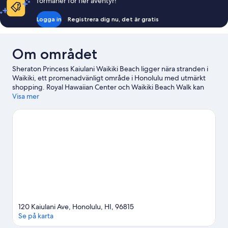
förmåner för fler äventyr!
Logga in
Registrera dig nu, det är gratis
Om området
Sheraton Princess Kaiulani Waikiki Beach ligger nära stranden i
Waikiki, ett promenadvänligt område i Honolulu med utmärkt
shopping. Royal Hawaiian Center och Waikiki Beach Walk kan
vara värda ett besök om du har shopping på programmet, och
Visa mer
den som föredrar att uppleva områdets vackra natur kan
utforska Waikiki Beach och Diamond Head (sevärdhet på
Hawaii). Hawaii Convention Center och Ala Moana Center är två
andra rekommenderade platser att besöka. Kajakpaddling,
sportdykning och snorkling är utmärkta exempel på
vattenaktiviteter tillgängliga i området, och om du föredrar att
stanna på land kan du prova på cykelturer i närheten.
Gå till vår
reseguide för Honolulu
120 Kaiulani Ave, Honolulu, HI, 96815
Se på karta