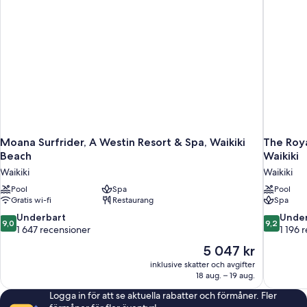
dusch
(Mobility/Hearing,
Renovated,
Tower)
Moana Surfrider, A Westin Resort & Spa, Waikiki
The Roya
Beach
Waikiki
Waikiki
Waikiki
Pool
Spa
Pool
Gratis wi-fi
Restaurang
Spa
9.0
9.2
Underbart
Under
9,0
9,2
av
av
1 647 recensioner
1 196 
10,
10,
Priset
5 047 kr
Underbart,
Underbart
är
inklusive skatter och avgifter
1 647 recensioner
1 196 rece
5 047 kr
18 aug. – 19 aug.
Logga in för att se aktuella rabatter och förmåner. Fler