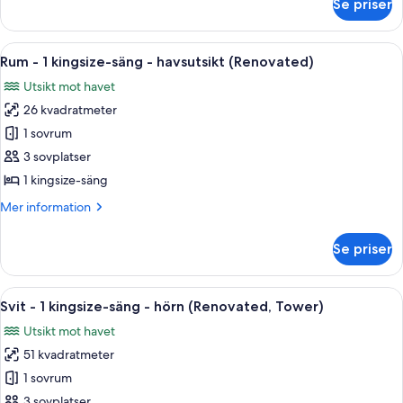
Se priser
Rum
(Renovated)
-
2
Öppna
En balkong med ett böjt räcke, ett li
6
dubbelsängar
Rum - 1 kingsize-säng - havsutsikt (Renovated)
alla
-
Utsikt mot havet
havsutsikt
foton
(Renovated)
26 kvadratmeter
för
Rum
1 sovrum
-
3 sovplatser
1
1 kingsize-säng
kingsize-
Mer
Mer information
säng
information
-
om
Se priser
Rum
havsutsikt
-
(Renovated)
1
Öppna
Ett modernt hotellrum med en balkong,
8
kingsize-
Svit - 1 kingsize-säng - hörn (Renovated, Tower)
alla
säng
Utsikt mot havet
-
foton
havsutsikt
51 kvadratmeter
för
(Renovated)
Svit
1 sovrum
-
3 sovplatser