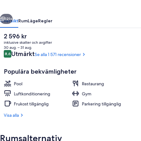
Beach
regående
Nästa
121+
Översikt
Rum
Läge
Regler
Det
2 596 kr
nuvarande
inklusive skatter och avgifter
priset
30 aug. – 31 aug.
är
Recensioner
Utmärkt
8,6
Se alla 1 571 recensioner
8,6 av 10,
2 596 kr
Populära bekvämligheter
Pool
Restaurang
Svit - 1 kingsize-säng - hörn (Renovat
Luftkonditionering
Gym
Frukost tillgänglig
Parkering tillgänglig
Visa alla
Rumsalternativ