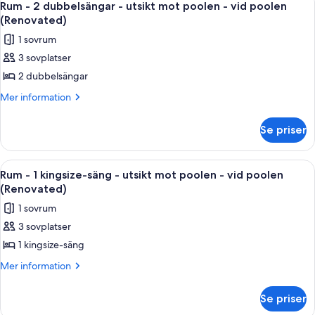
Tower)
6
dubbelsängar
Rum - 2 dubbelsängar - utsikt mot poolen - vid poolen
alla
-
(Renovated)
tillgänglighetsanpassad
foton
1 sovrum
dusch
för
(Mobility/Hearing,
3 sovplatser
Rum
Renovated,
2 dubbelsängar
-
Tower)
2
Mer
Mer information
information
dubbelsängar
om
-
Se priser
Rum
utsikt
-
mot
2
Öppna
Ett hotellrum med en stor säng, ett skr
6
dubbelsängar
poolen
Rum - 1 kingsize-säng - utsikt mot poolen - vid poolen
alla
-
(Renovated)
-
utsikt
foton
vid
1 sovrum
mot
för
poolen
poolen
3 sovplatser
Rum
-
(Renovated)
1 kingsize-säng
-
vid
poolen
1
Mer
Mer information
(Renovated)
information
kingsize-
om
säng
Se priser
Rum
-