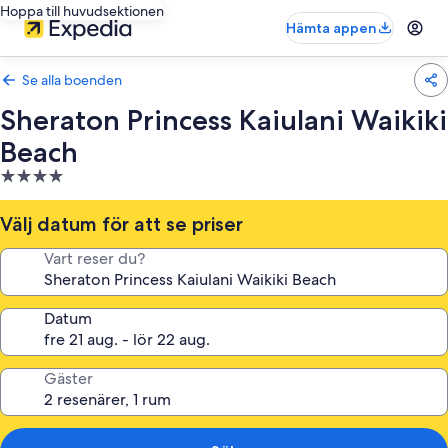
Hoppa till huvudsektionen
Hämta appen
Se alla boenden
Sheraton Princess Kaiulani Waikiki
Beach
4.0-
stjärnigt
boende
Välj datum för att se priser
Vart reser du?
Datum
Gäster