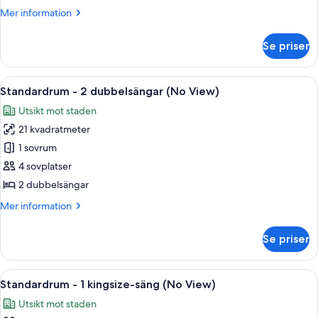
1
Mer
Mer information
kingsize-
information
säng
om
Se priser
Rum
-
1
Öppna
Ett hotellrum med två sängar, ett skri
4
kingsize-
Standardrum - 2 dubbelsängar (No View)
alla
säng
Utsikt mot staden
foton
21 kvadratmeter
för
Standardrum
1 sovrum
-
4 sovplatser
2
2 dubbelsängar
dubbelsängar
Mer
Mer information
(No
information
View)
om
Se priser
Standardrum
-
2
Öppna
Ett hotellrum med en stor säng, ett skr
4
dubbelsängar
Standardrum - 1 kingsize-säng (No View)
alla
(No
Utsikt mot staden
View)
foton