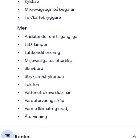
Kylskåp
Mikrovågsugn på begäran
Te-/kaffebryggare
Mer
Anslutande rum tillgängliga
LED-lampor
Luftkonditionering
Miljövänliga toalettartiklar
Skrivbord
Strykjärn/strykbräda
Telefon
Vatteneffektiva duschar
Värdeförvaringsskåp
Värme (klimatreglerad)
Återvinning
Regler