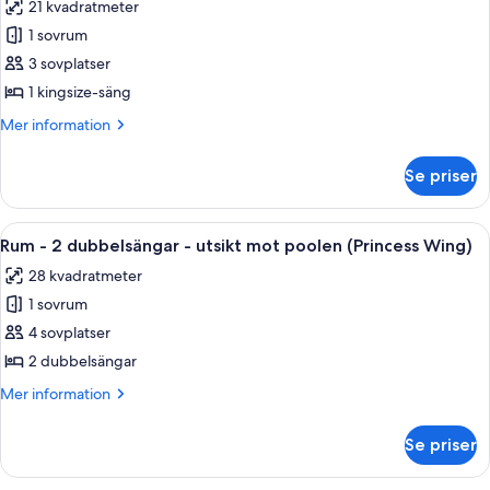
21 kvadratmeter
för
Standardrum
1 sovrum
-
3 sovplatser
1
1 kingsize-säng
kingsize-
Mer
Mer information
säng
information
(No
om
Se priser
Standardrum
View)
-
1
Öppna
Ett hotellrum med två sängar, ett skri
6
kingsize-
Rum - 2 dubbelsängar - utsikt mot poolen (Princess Wing)
alla
säng
28 kvadratmeter
(No
foton
View)
1 sovrum
för
Rum
4 sovplatser
-
2 dubbelsängar
2
Mer
Mer information
dubbelsängar
information
-
om
Se priser
Rum
utsikt
-
mot