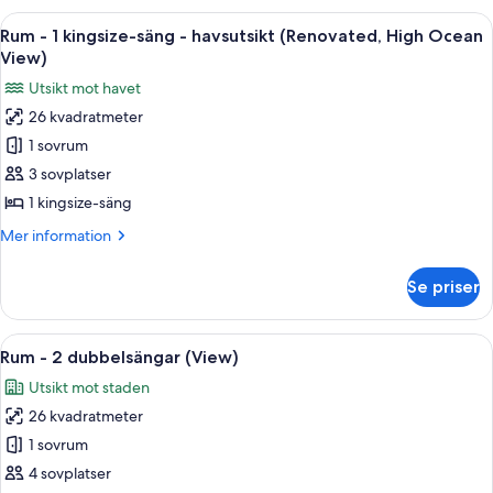
Ocean
2
Öppna
Ett hotellrum med en stor säng, ett sk
View)
7
dubbelsängar
Rum - 1 kingsize-säng - havsutsikt (Renovated, High Ocean
alla
-
View)
havsutsikt
foton
Utsikt mot havet
(Renovated,
för
High
26 kvadratmeter
Rum
Ocean
1 sovrum
-
View)
1
3 sovplatser
kingsize-
1 kingsize-säng
säng
Mer
Mer information
-
information
havsutsikt
om
Se priser
Rum
(Renovated,
-
High
1
Öppna
Ett hotellrum med två sängar, ett skri
Ocean
7
kingsize-
Rum - 2 dubbelsängar (View)
alla
säng
View)
Utsikt mot staden
-
foton
havsutsikt
26 kvadratmeter
för
(Renovated,
Rum
1 sovrum
High
-
Ocean
4 sovplatser
View)