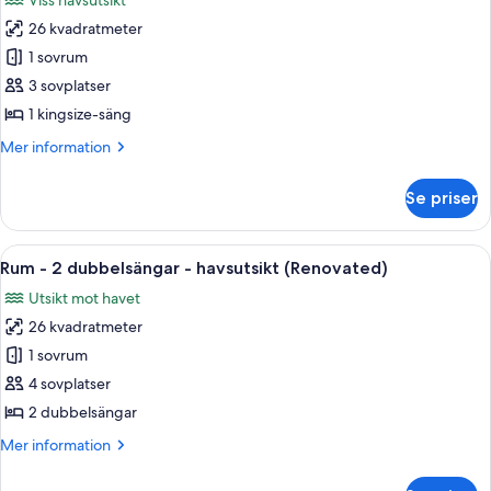
Viss havsutsikt
(View)
foton
26 kvadratmeter
för
Rum
1 sovrum
-
3 sovplatser
1
1 kingsize-säng
kingsize-
Mer
Mer information
säng
information
-
om
Se priser
Rum
torn
-
(Renovated)
1
Öppna
Ett hotellrum med två sängar, ett skriv
7
kingsize-
Rum - 2 dubbelsängar - havsutsikt (Renovated)
alla
säng
Utsikt mot havet
-
foton
torn
26 kvadratmeter
för
(Renovated)
Rum
1 sovrum
-
4 sovplatser
2
2 dubbelsängar
dubbelsängar
Mer
Mer information
-
information
havsutsikt
om