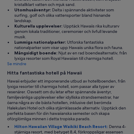
kristallklart vatten och mjuk sand.
Utomhusäventyr:
Delta i spännande aktiviteter som
surfing, golf och olika vattensporter bland hisnande
landskap.
Kulturella upplevelser:
Upptäck Hawaiis rika kulturarv
genom lokala traditioner, ceremonier och livfull levande
musik.
Lummiga nationalparker:
Utforska fantastiska
nationalparker som visar upp Hawaiis unika flora och fauna.
Mångsidigt boende:
Njut av en rad boendealternativ, från
lyxiga resorter som Royal Hawaiian till charmiga hotell.
Se mindre
Hitta fantastiska hotell på Hawaii
Hawaii erbjuder ett imponerande utbud av hotellboenden, från
lyxiga resorter till charmiga hotell, som passar alla typer av
resenärer. Oavsett om du letar efter spännande äventyr,
familjevänliga upplevelser eller idylliska strandsemestrar, har
öarna några av de bästa hotellen, inklusive det berömda
Halekulani Hotel och olika stjärnklassade alternativ. Upptäck den
perfekta basen för din hawaiianska semester och skapa
oförglömliga minnen i detta tropiska paradis.
Hilton Hawaiian Village Waikiki Beach Resort:
Denna 4-
stjärniga resort, med betyget 8,4, förkroppsligar essensen