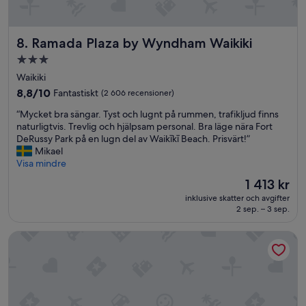
F
r
u
k
Ramada Plaza by Wyndham Waikiki
8. Ramada Plaza by Wyndham Waikiki
o
3.0-
s
stjärnigt
t
Waikiki
e
boende
8.8
8,8/10
Fantastiskt
(2 606 recensioner)
n
av
v
“
“Mycket bra sängar. Tyst och lugnt på rummen, trafikljud finns
10,
a
M
naturligtvis. Trevlig och hjälpsam personal. Bra läge nära Fort
Fantastiskt,
r
y
DeRussy Park på en lugn del av Waikīkī Beach. Prisvärt!”
(2 606 recensioner)
g
c
Mikael
o
k
Visa mindre
d
e
Priset
1 413 kr
,
t
är
m
inklusive skatter och avgifter
b
1 413 kr
2 sep. – 3 sep.
e
r
n
a
s
OUTRIGGER Waikiki Beachcomber Hotel
s
k
ä
u
n
l
g
l
a
e
r