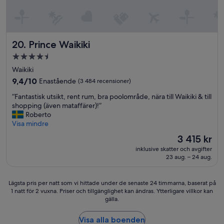
e
d
i
t
Prince Waikiki
20. Prince Waikiki
s
a
4.5-
r
stjärnigt
Waikiki
e
boende
9.4
o
9,4/10
Enastående
(3 484 recensioner)
av
n
“
“Fantastisk utsikt, rent rum, bra poolområde, nära till Waikiki & till
10,
l
F
shopping (även mataffärer)!”
Enastående,
y
a
Roberto
(3 484 recensioner)
f
n
Visa mindre
o
t
r
Priset
3 415 kr
a
o
är
inklusive skatter och avgifter
s
v
3 415 kr
23 aug. – 24 aug.
t
e
i
r
s
p
Lägsta
Lägsta pris per natt som vi hittade under de senaste 24 timmarna, baserat på
k
r
1 natt för 2 vuxna. Priser och tillgänglighet kan ändras. Ytterligare villkor kan
pris
u
i
gälla.
per
t
c
natt
s
e
som
Visa alla boenden
i