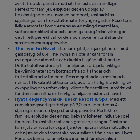
av ett tropiskt paradis med sitt fantastiska strandläge.
Perfekt för familjer, erbjuder det en uppsjö av
bekvämligheter inklusive en barnpool, kostnadsfria
spjälsängar och frukostalternativ för yngre gäster. Resortens
livliga atmosfär kompletteras av en mängd matställen,
vattensportaktiviteter och lummiga trädgårdar, vilket gör
det till ett perfekt val för dem som söker en omfattande
strandsemesterupplevelse.
The Twin Fin Hotel:
Ett charmigt 3,5-stjärnigt hotell med
gästbetyg på 8,4, The Twin Fin Hotel är känt för sin
avslappnade atmosfär och direkta tillgång till stranden.
Detta hotell vänder sig till familjer och erbjuder viktiga
bekvämligheter som kostnadsfria spjälsängar och
frukostalternativ för barn. Dess inbjudande atmosfär och
närhet till lokala attraktioner erbjuder en härlig blandning av
avkoppling och utforskning, vilket gör det till ett utmärkt val
för dem som vill ha en trevlig familjesemester vid havet.
Hyatt Regency Waikiki Beach Resort & Spa:
Med ett
anmärkningsvärt gästbetyg på 9,0, erbjuder denna 4-
stjärniga resort en lyxig strandupplevelse. Perfekt för
familjer, erbjuder det en rad bekvämligheter, inklusive spel
för barn, frukostalternativ och gratis spjälsängar. Gästerna
kan njuta av resortens spa-tjänster, njuta av olika matställen
och njuta av den fantastiska havsutsikten från sina rum. Hyatt
Regency kombinerar avkoppling med familjevänliga