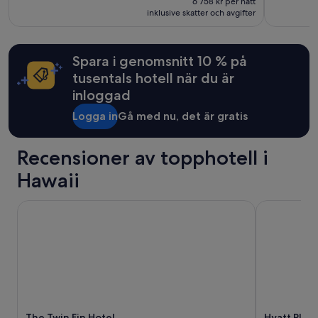
15 900 kr,
c
6 758 kr per natt
n
inklusive skatter och avgifter
se
h
ä
mer
o
r
information
i
a
om
c
Spara i genomsnitt 10 % på
t
standardpris.
e
i
tusentals hotell när du är
s
l
)
inloggad
l
.
W
Logga in
Gå med nu, det är gratis
”
a
i
k
Recensioner av topphotell i
i
Hawaii
k
i
&
The Twin Fin Hotel
Hyatt Place 
t
i
l
l
s
h
o
p
The Twin Fin Hotel
Hyatt Place
p