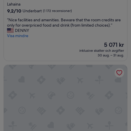
stjärnigt
Lahaina
boende
9.2
9,2/10
Underbart
(1 172 recensioner)
av
“
“Nice facilities and amenities. Beware that the room credits are
10,
N
only for overpriced food and drink (from limited choices).”
Underbart,
i
DENNY
(1 172 recensioner)
c
Visa mindre
e
Priset
5 071 kr
f
är
inklusive skatter och avgifter
a
5 071 kr
30 aug. – 31 aug.
c
i
Holiday Inn Express Waikiki by IHG
l
i
t
i
e
s
a
n
d
a
m
e
n