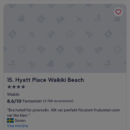
Hyatt Place Waikiki Beach
Hyatt Place Waikiki Beach
15. Hyatt Place Waikiki Beach
4.0-
stjärnigt
Waikiki
boende
8.6
8,6/10
Fantastiskt
(4 788 recensioner)
av
“
“Bra hotell för prisnivån. Allt var perfekt förutom frukosten som
10,
B
var lite klen.”
Fantastiskt,
r
Soren
(4 788 recensioner)
a
Visa mindre