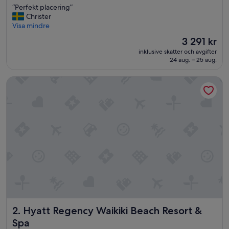
“
“Perfekt placering”
10,
P
Christer
Väldigt
e
Visa mindre
bra,
r
(9 617 recensioner)
Priset
3 291 kr
f
är
inklusive skatter och avgifter
e
3 291 kr
24 aug. – 25 aug.
k
t
Hyatt Regency Waikiki Beach Resort & Spa
p
l
a
c
e
r
i
n
g
”
Hyatt Regency Waikiki Beach Resort & Spa
2. Hyatt Regency Waikiki Beach Resort &
Spa