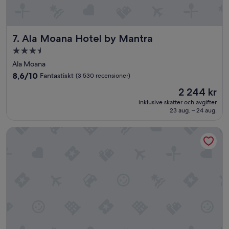
a
r
u
n
Ala Moana Hotel by Mantra
7. Ala Moana Hotel by Mantra
d
e
3.5-
r
stjärnigt
Ala Moana
b
boende
a
8.6
8,6/10
Fantastiskt
(3 530 recensioner)
r
av
Priset
2 244 kr
.
10,
är
B
Fantastiskt,
inklusive skatter och avgifter
2 244 kr
r
23 aug. – 24 aug.
(3 530 recensioner)
a
p
Ramada Plaza by Wyndham Waikiki
o
o
l
o
m
r
å
d
e
.