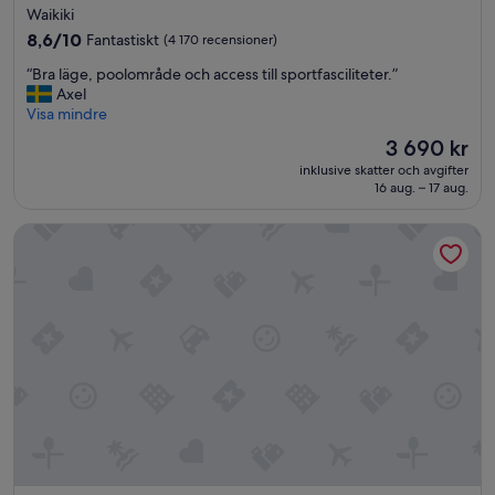
stjärnigt
Waikiki
boende
8.6
8,6/10
Fantastiskt
(4 170 recensioner)
av
“
“Bra läge, poolområde och access till sportfasciliteter.”
10,
B
Axel
Fantastiskt,
r
Visa mindre
(4 170 recensioner)
a
Priset
3 690 kr
l
är
inklusive skatter och avgifter
ä
3 690 kr
16 aug. – 17 aug.
g
e
Sheraton Waikiki Beach Resort
,
p
o
o
l
o
m
r
å
d
e
o
c
h