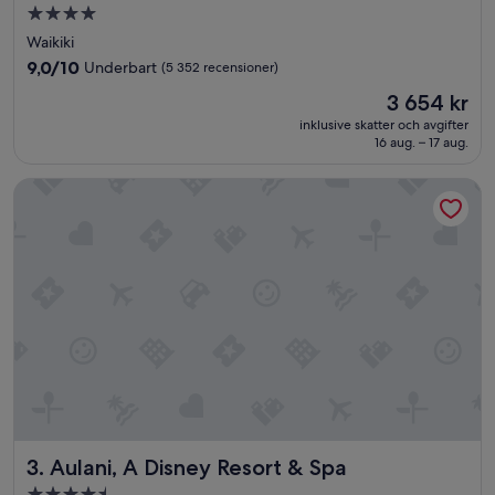
4.0-
stjärnigt
Waikiki
boende
9.0
9,0/10
Underbart
(5 352 recensioner)
av
Priset
3 654 kr
10,
är
Underbart,
inklusive skatter och avgifter
3 654 kr
16 aug. – 17 aug.
(5 352 recensioner)
Aulani, A Disney Resort & Spa
Aulani, A Disney Resort & Spa
3. Aulani, A Disney Resort & Spa