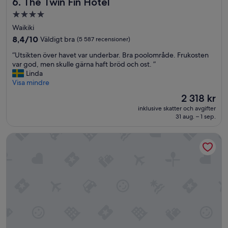
The Twin Fin Hotel
6. The Twin Fin Hotel
e
4.0-
r
stjärnigt
.
Waikiki
”
boende
8.4
8,4/10
Väldigt bra
(5 587 recensioner)
av
“
“Utsikten över havet var underbar. Bra poolområde. Frukosten
10,
U
var god, men skulle gärna haft bröd och ost. ”
Väldigt
t
Linda
bra,
s
Visa mindre
(5 587 recensioner)
i
Priset
2 318 kr
k
är
inklusive skatter och avgifter
t
2 318 kr
31 aug. – 1 sep.
e
n
Ala Moana Hotel by Mantra
ö
v
e
r
h
a
v
e
t
v