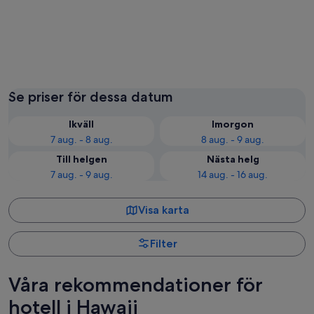
Kapolei
Honolul
Se priser för dessa datum
Ikväll
Imorgon
7 aug. - 8 aug.
8 aug. - 9 aug.
Till helgen
Nästa helg
7 aug. - 9 aug.
14 aug. - 16 aug.
Visa karta
Filter
Våra rekommendationer för
hotell i Hawaii