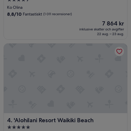
4.5-
stjärnigt
Ko Olina
boende
8.8
8,8/10
Fantastiskt
(1 011 recensioner)
av
Priset
7 864 kr
10,
är
Fantastiskt,
inklusive skatter och avgifter
7 864 kr
22 aug. – 23 aug.
(1 011 recensioner)
'Alohilani Resort Waikiki Beach
'Alohilani Resort Waikiki Beach
4. 'Alohilani Resort Waikiki Beach
5.0-