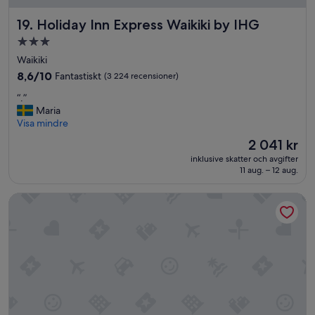
i
Holiday Inn Express Waikiki by IHG
19. Holiday Inn Express Waikiki by IHG
t
i
3.0-
e
stjärnigt
Waikiki
s
boende
.
8.6
8,6/10
Fantastiskt
(3 224 recensioner)
B
av
“
“.”
e
10,
.
Maria
w
Fantastiskt,
”
Visa mindre
a
(3 224 recensioner)
r
Priset
2 041 kr
e
är
inklusive skatter och avgifter
t
2 041 kr
11 aug. – 12 aug.
h
a
Prince Waikiki
t
t
h
e
r
o
o
m
c
r