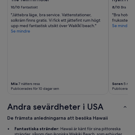
i
10/10
Fantastiskt
8/10
Bra
n
"Jättebra läge, bra service. Vattenstationer,
"Bra hotell f
g
solkräm finns gratis. Vi fick ett jättefint rum högt
frukosten so
(
upp med fantastisk utsikt över Waikīkī beach."
Se mindre
ä
Se mindre
v
e
n
m
a
t
a
f
f
ä
Mia
7 nätters resa
Soren
5 nätte
r
Publicerades för 10 dagar sen
Publicerades 
e
r
)
Andra sevärdheter i USA
!
”
De främsta anledningarna att besöka Hawaii
Fantastiska stränder:
Hawaii är känt för sina pittoreska
stränder, såsom den ikoniska Waikiki Beach, som erbjuder