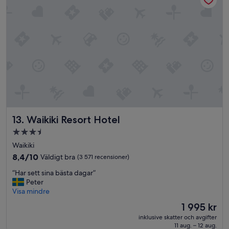
a
r
k
p
å
e
n
l
u
g
n
d
e
Waikiki Resort Hotel
13. Waikiki Resort Hotel
l
3.5-
a
stjärnigt
v
Waikiki
boende
W
8.4
8,4/10
Väldigt bra
(3 571 recensioner)
a
av
“
i
“Har sett sina bästa dagar”
10,
H
k
Peter
Väldigt
a
ī
Visa mindre
bra,
r
k
(3 571 recensioner)
Priset
1 995 kr
s
ī
är
inklusive skatter och avgifter
e
B
1 995 kr
11 aug. – 12 aug.
t
e