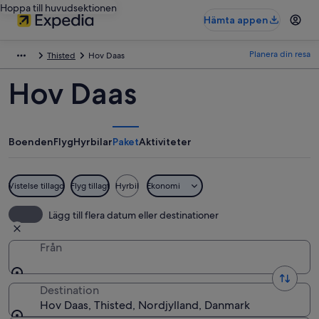
Hoppa till huvudsektionen
Hämta appen
Planera din resa
Thisted
Hov Daas
Hov Daas
Boenden
Flyg
Hyrbilar
Paket
Aktiviteter
Vistelse tillagd
Flyg tillagt
Hyrbil
Ekonomi
Lägg till flera datum eller destinationer
Från
Destination
Hov Daas, Thisted, Nordjylland, Danmark