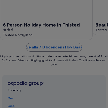
6 Person Holiday Home in Thisted
Beaut
2.5
sea v
Thisted
out
Thisted Nordjylland
of
5
Se alla 713 boenden i Hov Daas
Lägsta pris per natt som vi hittade under de senaste 24 timmarna, baserat på 1 natt
för 2 vuxna. Priser och tillgänglighet kan komma att ändras. Ytterligare villkor kan
gälla.
Företag
Om
Jobb