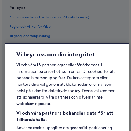
Policyer
Allmänna regler och villkor (ej för Vrbo-bokningar)
Regler och villkor för Vrbo
Tillgänglighetsanpassning
Sekretess
Vi bryr oss om din integritet
Cookies
Användarvillkor
Vi och våra
16
partner lagrar eller får åtkomst till
information på en enhet, som unika ID i cookies, för att
Juridisk information/Kontakta oss
behandla personuppgifter. Du kan acceptera eller
Riktlinjer för innehåll och anmäla innehåll
hantera dina val genom att klicka nedan eller när som
helst på sidan för dataskyddspolicy. Dessa val kommer
Hjälp
att signaleras till våra partners och påverkar inte
webbläsningsdata.
Kontakta oss
Vi och våra partners behandlar data för att
Avboka eller ändra din bokning
tillhandahålla:
Återbetalningsprocess och tidslinjer
Använda exakta uppgifter om geografisk positionering.