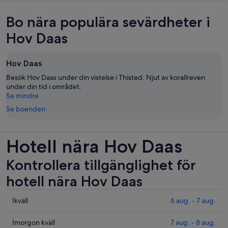
Bo nära populära sevärdheter i
Hov Daas
Hov Daas
Besök Hov Daas under din vistelse i Thisted. Njut av korallreven
under din tid i området.
Se mindre
Se boenden
Hotell nära Hov Daas
Kontrollera tillgänglighet för
hotell nära Hov Daas
Se
Ikväll
6 aug. - 7 aug.
priser
nära
Se
Imorgon kväll
7 aug. - 8 aug.