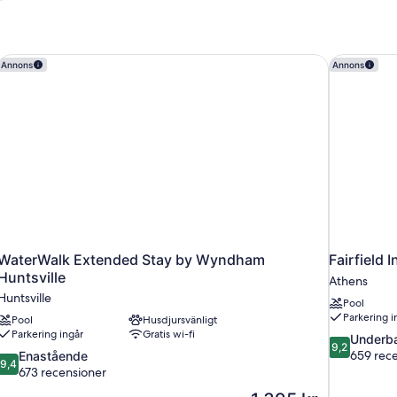
WaterWalk Extended Stay by Wyndham Huntsville
Fairfield I
Annons
Annons
WaterWalk Extended Stay by Wyndham
Fairfield 
Huntsville
Athens
Huntsville
Pool
Parkering i
Pool
Husdjursvänligt
Parkering ingår
Gratis wi-fi
9.2
Underba
9,2
av
9.4
659 rec
Enastående
9,4
10,
av
673 recensioner
Underbart,
10,
Priset