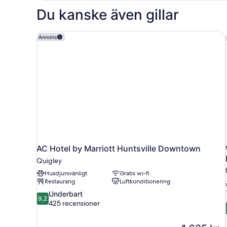
in
-
Du kanske även gillar
2
Shower)
queensize-
sängar
AC Hotel by Marriott Huntsville Downtown
Annons
(Mobility
&
Hearing,
Roll-
in
Shower)
AC Hotel by Marriott Huntsville Downtown
Quigley
Husdjursvänligt
Gratis wi-fi
Restaurang
Luftkonditionering
9.2
Underbart
9,2
av
425 recensioner
10,
Underbart,
Priset