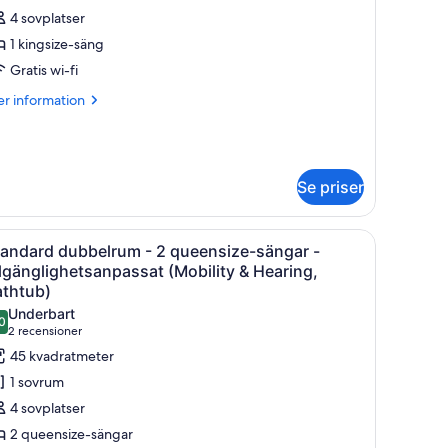
residential
4 sovplatser
1 kingsize-säng
Gratis wi-fi
ingsize-
äng
er
r information
Heritage)
formation
m
it
esidential
Se priser
ngsize-
mor.
vbord och en stol. Det finns ett fönster med utsikt över grönska och byggnad
ppna
Ett hotellrum med två sängar, ett skrivbord, e
ng
6
tandard dubbelrum - 2 queensize-sängar -
la
eritage)
llgänglighetsanpassat (Mobility & Hearing,
oton
athtub)
ör
Underbart
0
tandard
9,0 av 10
(2 recensioner)
2 recensioner
ubbelrum
45 kvadratmeter
1 sovrum
4 sovplatser
ueensize-
2 queensize-sängar
ängar