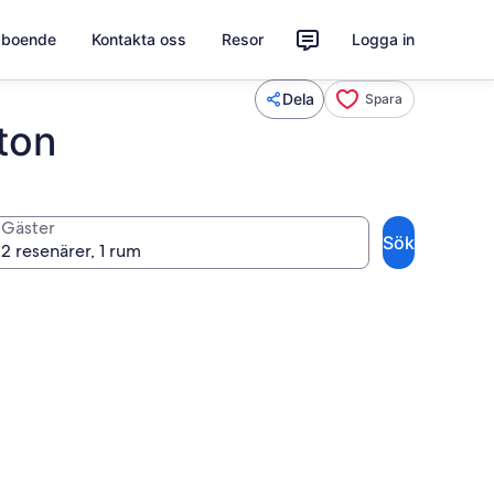
t boende
Kontakta oss
Resor
Logga in
Dela
Spara
lton
Gäster
Sök