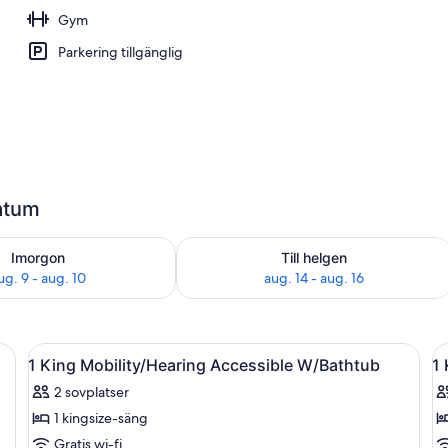
Gym
rassen, uteservering, öppet alla dagar
Parkering tillgänglig
datum
llgängligheten för imorgon aug. 9 - aug. 10
Kontrollera tillgängligheten för den h
Imorgon
Till helgen
ug. 9 - aug. 10
aug. 14 - aug. 16
hörnsoffa, fåtöljer, ett soffbord och en öppen spis.
Öppna
Ett rymligt vardagsrum med en hörnsoff
Ö
6
1 King Mobility/Hearing Accessible W/Bathtub
1
alla
al
2 sovplatser
foton
f
1 kingsize-säng
för
f
1
1
Gratis wi-fi