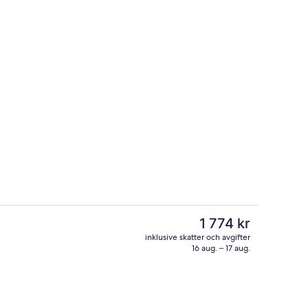
Exteriör
Det
1 774 kr
nuvarande
inklusive skatter och avgifter
priset
16 aug. – 17 aug.
ch och middag serveras
Bar på takterrassen, uteservering, öpp
är
1 774 kr