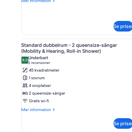
Mer
Mer information
information
om
Standard
dubbelrum
Se prise
-
2
queensize-
Öppna
Ett hotellrum med två sängar,
sängar
5
Standard dubbelrum - 2 queensize-sängar
alla
(Mobility & Hearing, Roll-in Shower)
foton
Underbart
9,0
för
9,0 av 10
(2 recensioner)
2 recensioner
Standard
45 kvadratmeter
dubbelrum
1 sovrum
-
4 sovplatser
2
2 queensize-sängar
queensize-
Gratis wi-fi
sängar
(Mobility
Mer
Mer information
information
&
om
Hearing,
Se prise
Standard
Roll-
dubbelrum