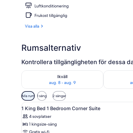
Luftkonditionering
Bar på takter
Frukost tillgänglig
Visa alla
Rumsalternativ
Kontrollera tillgängligheten för dessa 
Kontrollera tillgängligheten för ikväll aug. 8 - aug. 9
Kontrollera ti
Ikväll
aug. 8 - aug. 9
a
Tillgängliga
Alla rum
1 säng
2 sängar
filter
Öppna
Ett rymligt vardagsrum med en 
för
6
1 King Bed 1 Bedroom Corner Suite
alla
rum
4 sovplatser
foton
1 kingsize-säng
för
1
Gratis wi-fi