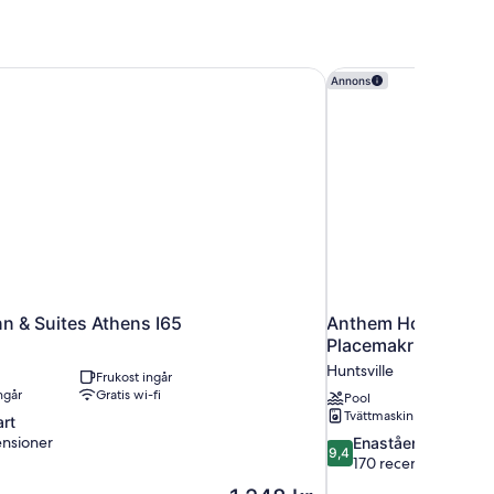
nn & Suites Athens I65
Anthem House Huntsv
Annons
Inn & Suites Athens I65
Anthem House Hunts
Placemakr
Huntsville
Frukost ingår
ngår
Gratis wi-fi
Pool
Tvättmaskin
rt
ensioner
9.4
Enastående
9,4
av
170 recensioner
10,
Priset