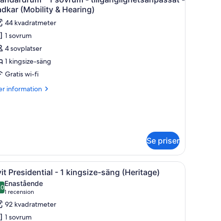
la
dkar (Mobility & Hearing)
oton
44 kvadratmeter
ör
1 sovrum
tandardrum
4 sovplatser
1 kingsize-säng
ovrum
Gratis wi-fi
er
r information
illgänglighetsanpassat
formation
m
andardrum
adkar
Mobility
Se priser
vrum
earing)
llgänglighetsanpassat
rivbord med en stol, en platt-TV och ett fönster med gardiner.
ppna
Allergitestade sängkläder, värdeförvaringss
5
it Presidential - 1 kingsize-säng (Heritage)
la
dkar
Enastående
obility
oton
,0
10,0 av 10
(1 recension)
1 recension
ör
aring)
92 kvadratmeter
it
1 sovrum