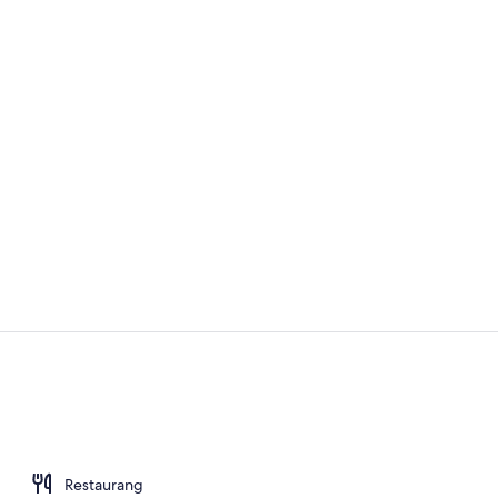
Lobby
Frukost, lun
Restaurang