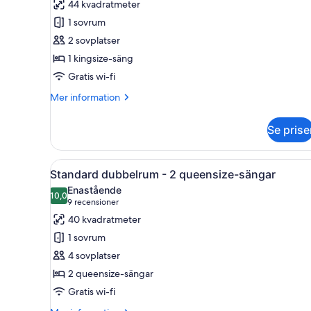
-
44 kvadratmeter
1
1 sovrum
kingsize-
2 sovplatser
säng
1 kingsize-säng
-
Gratis wi-fi
tillgänglighetsanpassat
Mer
(Mobility
Mer information
information
&
om
Hearing,
Se prise
Standardrum
Roll-
-
1
In
Öppna
Ett hotellrum med två sängar,
6
kingsize-
Standard dubbelrum - 2 queensize-sängar
Shower)
alla
säng
Enastående
-
foton
10,0
10,0 av 10
(9 recensioner)
9 recensioner
tillgänglighetsanpassat
för
40 kvadratmeter
(Mobility
Standard
&
1 sovrum
dubbelrum
Hearing,
4 sovplatser
Roll-
-
In
2 queensize-sängar
2
Shower)
Gratis wi-fi
queensize-
sängar