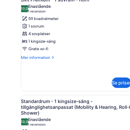
alla
säng
Enastående
foton
10,0
10,0 av 10
(1 recension)
1 recension
för
59 kvadratmeter
Svit
1 sovrum
Premium
4 sovplatser
-
1 kingsize-säng
1
Gratis wi-fi
sovrum
-
Mer
Mer information
hörn
information
om
Svit
Premium
Se prise
-
1
sovrum
Öppna
Ett hotellrum med en stor säng,
-
5
Standardrum - 1 kingsize-säng -
alla
hörn
tillgänglighetsanpassat (Mobility & Hearing, Roll-
foton
Shower)
för
Enastående
10,0
Standardrum
10,0 av 10
(1 recension)
1 recension