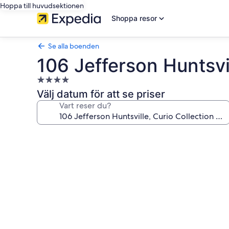
Hoppa till huvudsektionen
Shoppa resor
Se alla boenden
106 Jefferson Huntsvil
4.0-
stjärnigt
Välj datum för att se priser
boende
Vart reser du?
Fotogalleri
för
106
Jefferson
Huntsville,
Curio
Collection