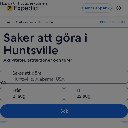
Hoppa till huvudsektionen
Hämta appen
Planera din resa
Alabama
Huntsville
Saker att göra i
Huntsville
Aktiviteter, attraktioner och turer
Saker att göra i
Huntsville, Alabama, USA
Saker att göra i
Från
Till
21 aug.
22 aug.
Sök
Utforska karta