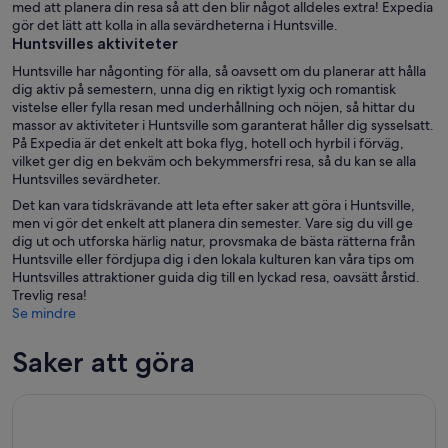
med att planera din resa så att den blir något alldeles extra! Expedia
gör det lätt att kolla in alla sevärdheterna i Huntsville.
Huntsvilles aktiviteter
Huntsville har någonting för alla, så oavsett om du planerar att hålla
dig aktiv på semestern, unna dig en riktigt lyxig och romantisk
vistelse eller fylla resan med underhållning och nöjen, så hittar du
massor av aktiviteter i Huntsville som garanterat håller dig sysselsatt.
På Expedia är det enkelt att boka flyg, hotell och hyrbil i förväg,
vilket ger dig en bekväm och bekymmersfri resa, så du kan se alla
Huntsvilles sevärdheter.
Det kan vara tidskrävande att leta efter saker att göra i Huntsville,
men vi gör det enkelt att planera din semester. Vare sig du vill ge
dig ut och utforska härlig natur, provsmaka de bästa rätterna från
Huntsville eller fördjupa dig i den lokala kulturen kan våra tips om
Huntsvilles attraktioner guida dig till en lyckad resa, oavsätt årstid.
Trevlig resa!
Se mindre
Saker att göra
Alabama: Huntsville och North Alabama Multi-Attraction Pa