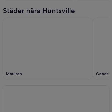
Städer nära Huntsville
Moulton
Goodspr