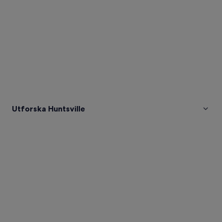
Utforska Huntsville
Bilder
av