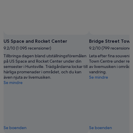
Foto av Kayla Walker
Foto
för
US Space and Rocket Center
Bridge Street Town
fritt
9.2/10 (1 095 recensioner)
9.2/10 (799 recensioner
bruk
Tillbringa dagen bland utställningsföremålen
Leta efter fina souvenir
av
på US Space and Rocket Center under din
Town Centre under resan 
Kayla
semsester i Huntsville. Trädgårdarna lockar till
av livemusiken i området,
Walker
härliga promenader i området, och du kan
vandring.
även njuta av livemusiken.
Se mindre
Se mindre
Se boenden
Se boenden