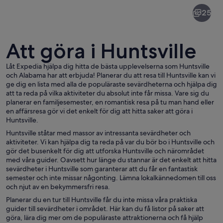
Huntsville
25
Att göra i Huntsville
Låt Expedia hjälpa dig hitta de bästa upplevelserna som Huntsville
och Alabama har att erbjuda! Planerar du att resa till Huntsville kan vi
ge dig en lista med alla de populäraste sevärdheterna och hjälpa dig
En stadsbild med en sjö, moderna byg
att ta reda på vilka aktiviteter du absolut inte får missa. Vare sig du
planerar en familjesemester, en romantisk resa på tu man hand eller
en affärsresa gör vi det enkelt för dig att hitta saker att göra i
Huntsville.
Huntsville ståtar med massor av intressanta sevärdheter och
aktiviteter. Vi kan hjälpa dig ta reda på var du bör bo i Huntsville och
gör det busenkelt för dig att utforska Huntsville och närområdet
med våra guider. Oavsett hur länge du stannar är det enkelt att hitta
sevärdheter i Huntsville som garanterar att du får en fantastisk
semester och inte missar någonting. Lämna lokalkännedomen till oss
och njut av en bekymmersfri resa.
Planerar du en tur till Huntsville får du inte missa våra praktiska
guider till sevärdheter i området. Här kan du få listor på saker att
göra, lära dig mer om de populäraste attraktionerna och få hjälp