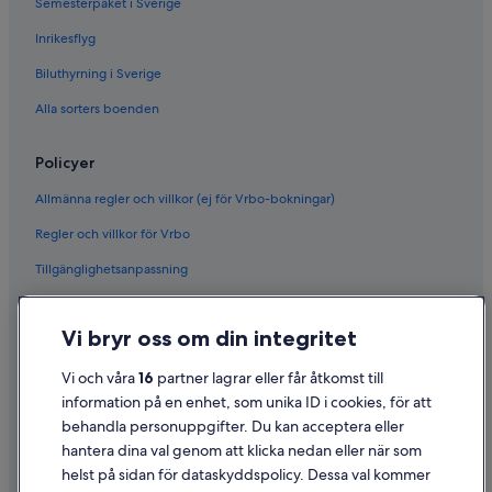
Semesterpaket i Sverige
Inrikesflyg
Biluthyrning i Sverige
Alla sorters boenden
Policyer
Allmänna regler och villkor (ej för Vrbo-bokningar)
Regler och villkor för Vrbo
Tillgänglighetsanpassning
Sekretess
Vi bryr oss om din integritet
Cookies
Användarvillkor
Vi och våra
16
partner lagrar eller får åtkomst till
information på en enhet, som unika ID i cookies, för att
Juridisk information/Kontakta oss
behandla personuppgifter. Du kan acceptera eller
Riktlinjer för innehåll och anmäla innehåll
hantera dina val genom att klicka nedan eller när som
helst på sidan för dataskyddspolicy. Dessa val kommer