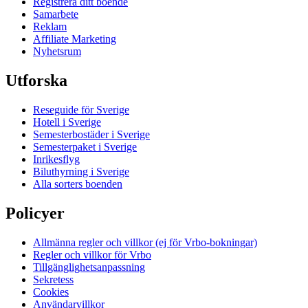
Registrera ditt boende
Samarbete
Reklam
Affiliate Marketing
Nyhetsrum
Utforska
Reseguide för Sverige
Hotell i Sverige
Semesterbostäder i Sverige
Semesterpaket i Sverige
Inrikesflyg
Biluthyrning i Sverige
Alla sorters boenden
Policyer
Allmänna regler och villkor (ej för Vrbo-bokningar)
Regler och villkor för Vrbo
Tillgänglighetsanpassning
Sekretess
Cookies
Användarvillkor