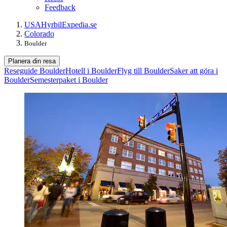
Feedback
USA
Hyrbil
Expedia.se
Colorado
Boulder
Planera din resa
Reseguide Boulder
Hotell i Boulder
Flyg till Boulder
Saker att göra i
Boulder
Semesterpaket i Boulder