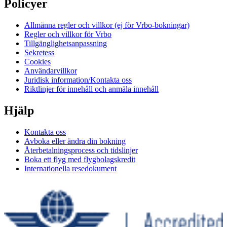
Policyer
Allmänna regler och villkor (ej för Vrbo-bokningar)
Regler och villkor för Vrbo
Tillgänglighetsanpassning
Sekretess
Cookies
Användarvillkor
Juridisk information/Kontakta oss
Riktlinjer för innehåll och anmäla innehåll
Hjälp
Kontakta oss
Avboka eller ändra din bokning
Återbetalningsprocess och tidslinjer
Boka ett flyg med flygbolagskredit
Internationella resedokument