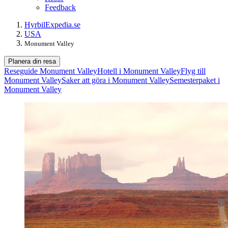
Feedback
Hyrbil
Expedia.se
USA
Monument Valley
Planera din resa
Reseguide Monument Valley
Hotell i Monument Valley
Flyg till
Monument Valley
Saker att göra i Monument Valley
Semesterpaket i
Monument Valley