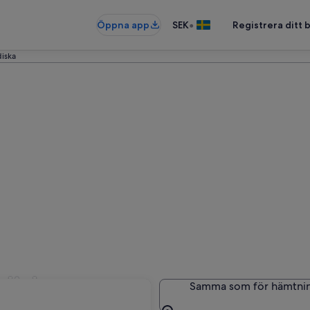
•
Öppna app
SEK
Registrera ditt
diska
rdiska
Samma som för hämtni