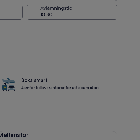
ng
Avlämningstid
Boka smart
Jämför billeverantörer för att spara stort
llanstor Toyota Corolla
Mellanstor