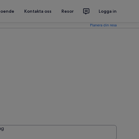
 boende
Kontakta oss
Resor
Logga in
Planera din resa
ng