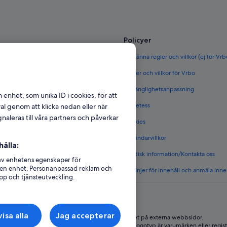
Policyer
ör Sverige
Allmänna regler och villkor (ej för Vr
rige
Regler och villkor för Vrbo
täder i Sverige
Tillgänglighetsanpassning
n enhet, som unika ID i cookies, för att
et i Sverige
Sekretess
l genom att klicka nedan eller när
naleras till våra partners och påverkar
Cookies
 i Sverige
Användarvillkor
ålla:
s boenden
Juridisk information/Kontakta oss
 av enhetens egenskaper för
på en enhet. Personanpassad reklam och
Riktlinjer för innehåll och anmäla inne
pp och tjänsteutveckling.
isa alla
Jag accepterar
Expedia, Inc ansvarar inte för innehållet på externa webbsidor.
edia Group. Med ensamrätt. Expedia och Expedias logotyp är varumärken eller regist