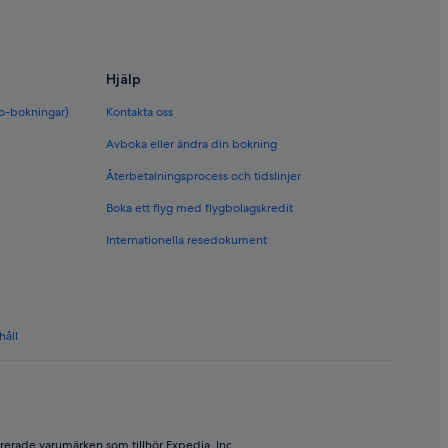
Hjälp
bo-bokningar)
Kontakta oss
Avboka eller ändra din bokning
Återbetalningsprocess och tidslinjer
Boka ett flyg med flygbolagskredit
Internationella resedokument
håll
rerade varumärken som tillhör Expedia, Inc.