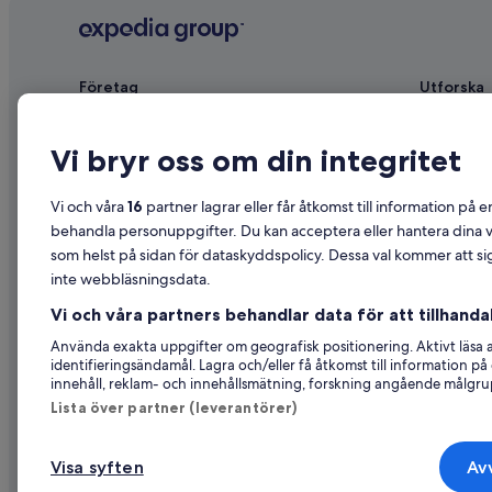
Företag
Utforska
Om
Reseguide f
Vi bryr oss om din integritet
Jobb
Hotell i Sve
Registrera ditt boende
Semesterbos
Vi och våra
16
partner lagrar eller får åtkomst till information på e
Samarbete
Semesterpak
behandla personuppgifter. Du kan acceptera eller hantera dina va
som helst på sidan för dataskyddspolicy. Dessa val kommer att sig
Reklam
Inrikesflyg
inte webbläsningsdata.
Affiliate Marketing
Biluthyrning
Vi och våra partners behandlar data för att tillhandah
Nyhetsrum
Alla sorter
Använda exakta uppgifter om geografisk positionering. Aktivt läsa
identifieringsändamål. Lagra och/eller få åtkomst till information 
innehåll, reklam- och innehållsmätning, forskning angående målgru
Lista över partner (leverantörer)
Visa syften
Avv
© 2026 Expedia, Inc., ett företag i Exp