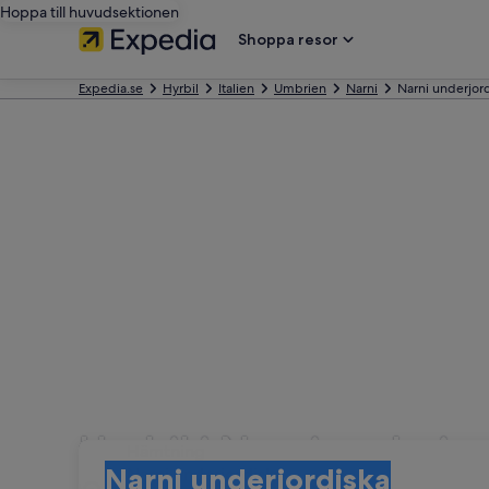
Hoppa till huvudsektionen
Shoppa resor
Expedia.se
Hyrbil
Italien
Umbrien
Narni
Narni underjor
Hyrbil i Narni underjo
Hämtning
Hämtning
Narni underjordiska