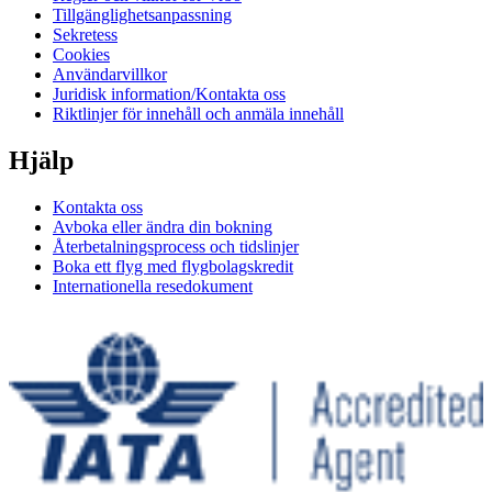
Tillgänglighetsanpassning
Sekretess
Cookies
Användarvillkor
Juridisk information/Kontakta oss
Riktlinjer för innehåll och anmäla innehåll
Hjälp
Kontakta oss
Avboka eller ändra din bokning
Återbetalningsprocess och tidslinjer
Boka ett flyg med flygbolagskredit
Internationella resedokument