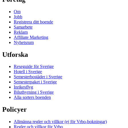
Om
Jobb
Registrera ditt boende
Samarbete
Reklam
Affiliate Marketing
Nyhetsrum
Utforska
Reseguide för Sverige
Hotell i Sverige
Semesterbostäder i Sverige
Semesterpaket i Sverige
Inrikesflyg
Biluthyrning i Sverige
Alla sorters boenden
Policyer
Allmänna regler och villkor (ej för Vrbo-bokningar)
Regler och villkor för Vrbo