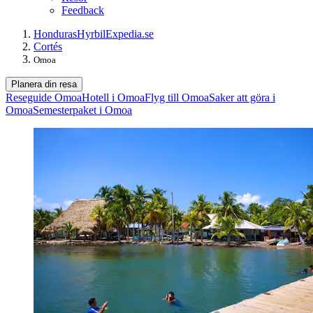
Feedback
Honduras
Hyrbil
Expedia.se
Cortés
Omoa
Planera din resa
Reseguide Omoa
Hotell i Omoa
Flyg till Omoa
Saker att göra i
Omoa
Semesterpaket i Omoa