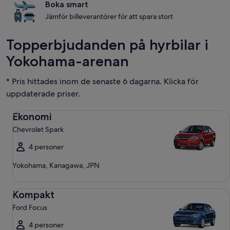
Boka smart
Jämför billeverantörer för att spara stort
Topperbjudanden på hyrbilar i
Yokohama-arenan
* Pris hittades inom de senaste 6 dagarna. Klicka för
uppdaterade priser.
Ekonomi Chevrolet Spark
Ekonomi
Chevrolet Spark
4 personer
Yokohama, Kanagawa, JPN
Kompakt Ford Focus
Kompakt
Ford Focus
4 personer