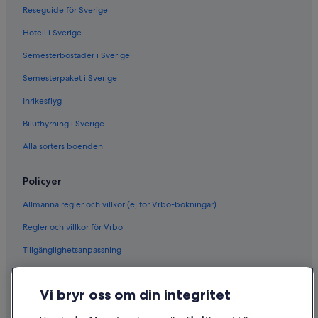
Reseguide för Sverige
Hotell i Sverige
Semesterbostäder i Sverige
Semesterpaket i Sverige
Inrikesflyg
Biluthyrning i Sverige
Alla sorters boenden
Policyer
Allmänna regler och villkor (ej för Vrbo-bokningar)
Regler och villkor för Vrbo
Tillgänglighetsanpassning
Sekretess
Vi bryr oss om din integritet
Cookies