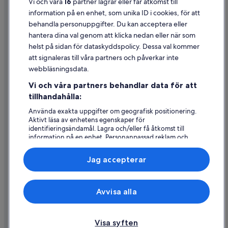
Användarvillkor
Vi och våra
16
partner lagrar eller får åtkomst till
information på en enhet, som unika ID i cookies, för att
Juridisk information/Kontakta oss
behandla personuppgifter. Du kan acceptera eller
Riktlinjer för innehåll och anmäla innehåll
hantera dina val genom att klicka nedan eller när som
helst på sidan för dataskyddspolicy. Dessa val kommer
att signaleras till våra partners och påverkar inte
Hjälp
webbläsningsdata.
Kontakta oss
Vi och våra partners behandlar data för att
Avboka eller ändra din bokning
tillhandahålla:
Återbetalningsprocess och tidslinjer
Använda exakta uppgifter om geografisk positionering.
Aktivt läsa av enhetens egenskaper för
Boka ett flyg med flygbolagskredit
identifieringsändamål. Lagra och/eller få åtkomst till
information på en enhet. Personanpassad reklam och
Internationella resedokument
innehåll, reklam- och innehållsmätning, forskning
angående målgrupp och tjänsteutveckling.
Jag accepterar
Lista över partner (leverantörer)
Expedia, Inc ansvarar inte för innehållet på externa webbsidor.
Avvisa alla
© 2026 Expedia, Inc., ett företag i Expedia Group. Med ensamrätt.
Expedia och Expedias logotyp är varumärken eller registrerade
varumärken som tillhör Expedia, Inc.
Visa syften