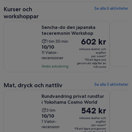
20
recensioner
Kurser och
Se alla 6 aktiviteter
workshoppar
Öppnas i ny 
Sencha-do den japanska teceremonin Workshop
Tokyo Orig
Sencha-do den japanska
teceremonin Workshop
Priset
602 kr
Aktivitetens
1 tim 30 min
är
10.0
10/10
längd
inklusive skatter och
602 kr
av
11 Viator-
är
avgifter
per vuxen*
recensioner
per
10
1
*Få ett lägre pris
genom att välja fler än
vuxen*
med
timme
Gratis avbokning
två vuxna
11
och
recensioner
30
Mat, dryck och nattliv
minuter
Se alla 3 aktiviteter
Öppna
Rundvandring privat rundtur i Yokohama Cosmo World
Daikoku To
Rundvandring privat rundtur
i Yokohama Cosmo World
Priset
542 kr
Aktivitetens
3 tim
är
10.0
10/10
längd
inklusive skatter och
542 kr
av
1 Viator-
är
avgifter
per vuxen*
recension
per
10
3
*Få ett lägre pris genom