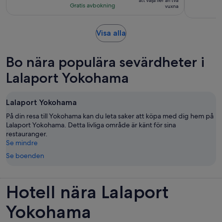
vuxen*
att välja fler än två
med
timmar
Gratis avbokning
vuxna
1
recension
Öppnas
Visa alla
i
ny
Bo nära populära sevärdheter i
flik
Lalaport Yokohama
Lalaport Yokohama
På din resa till Yokohama kan du leta saker att köpa med dig hem på
Lalaport Yokohama. Detta livliga område är känt för sina
restauranger.
Se mindre
Se boenden
Hotell nära Lalaport
Yokohama