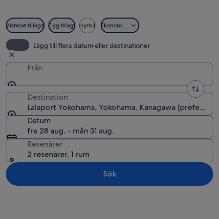
Vistelse tillagd
Flyg tillagt
Hyrbil
Ekonomi
En modern byggnad med en skylt som
Lägg till flera datum eller destinationer
Från
Destination
Lalaport Yokohama, Yokohama, Kanagawa (prefektur),
Datum
fre 28 aug. - mån 31 aug.
Resenärer
2 resenärer, 1 rum
Sök
Utforska karta