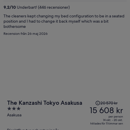
per
9,2
/
10
Underbart! (446 recensioner)
person
The cleaners kept changing my bed configuration to be in a seated
position and I had to change it back myself which was a bit
bothersome
Recension från 26 maj 2026
Priset
The Kanzashi Tokyo Asakusa
20 570 kr
var
15 608 kr
3
20 570 kr
out
Asakusa
per person
och
of
14 okt. - 20 okt.
hittades för 11 timmar sen
är
5