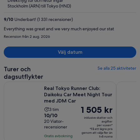
Direktflyg tur och retur ingår
nu
Stockholm (ARN) till Tokyo (HND)
17 484 kr
per
9
/
10
Underbart! (1 331 recensioner)
person
Everything was great and we very much enjoyed our stat
Recension från 2 aug. 2026
Välj datum
Turer och
Se alla 25 aktiviteter
dagsutflykter
Real Tokyo Runner Club: Daikoku Car Meet Night Tour med
Privat JDM
Real Tokyo Runner Club:
Daikoku Car Meet Night Tour
med JDM Car
Priset
1 505 kr
Aktivitetens
3 tim
är
10.0
10/10
längd
inklusive skatter och
1 505 kr
av
20 Viator-
är
avgifter
per vuxen*
recensioner
per
10
3
*Få ett lägre pris
vuxen*
genom att välja fler än
med
timmar
Gratis avbokning
två vuxna