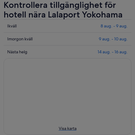
Kontrollera tillgänglighet för
hotell nära Lalaport Yokohama
Se
Ikväll
8 aug. - 9 aug.
priser
nära
Se
Imorgon kväll
9 aug. - 10 aug.
Lalaport
priser
Yokohama
nära
Se
Nästa helg
14 aug. - 16 aug.
för
Lalaport
priser
ikväll
Yokohama
nära
8
inför
Lalaport
aug.
imorgon
Yokohama
-
kväll
för
9
9
nästa
aug.
aug.
helg
-
14
10
aug.
aug.
-
16
aug.
Visa karta