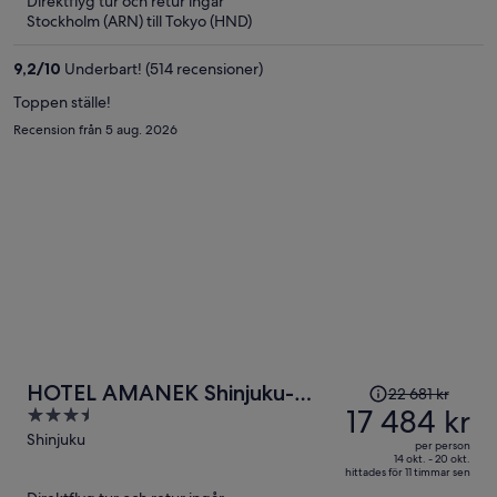
Direktflyg tur och retur ingår
nu
Stockholm (ARN) till Tokyo (HND)
15 608 kr
per
9,2
/
10
Underbart! (514 recensioner)
person
Toppen ställe!
Recension från 5 aug. 2026
Priset
HOTEL AMANEK Shinjuku-
22 681 kr
var
17 484 kr
3.5
Kabukicho
22 681 kr
out
Shinjuku
per person
och
of
14 okt. - 20 okt.
hittades för 11 timmar sen
är
5