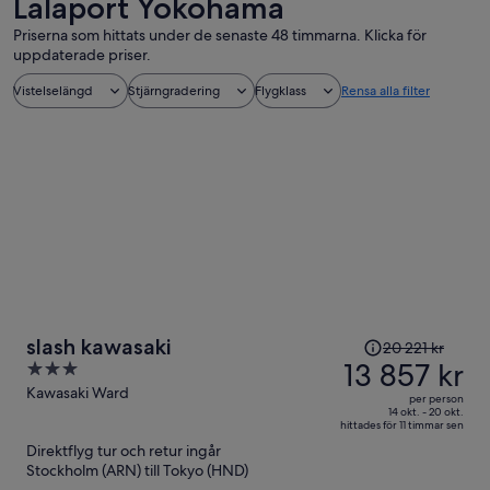
Lalaport Yokohama
Priserna som hittats under de senaste 48 timmarna. Klicka för
uppdaterade priser.
Vistelselängd
Stjärngradering
Flygklass
Rensa alla filter
Priset
slash kawasaki
20 221 kr
var
13 857 kr
3
20 221 kr
out
Kawasaki Ward
per person
och
of
14 okt. - 20 okt.
hittades för 11 timmar sen
är
5
Direktflyg tur och retur ingår
nu
Stockholm (ARN) till Tokyo (HND)
13 857 kr