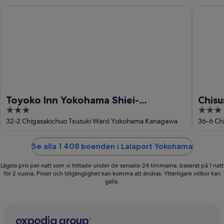
Toyoko Inn Yokohama Shiei-chikatetsu Center Minami-eki
Chisun I
Toyoko Inn Yokohama Shiei-
Chisu
3
3
chikatetsu Center Minami-eki
out
out
32-2 Chigasakichuo Tsuzuki Ward Yokohama Kanagawa
36-6 Ch
of
of
5
5
Se alla 1 408 boenden i Lalaport Yokohama
Lägsta pris per natt som vi hittade under de senaste 24 timmarna, baserat på 1 natt
för 2 vuxna. Priser och tillgänglighet kan komma att ändras. Ytterligare villkor kan
gälla.