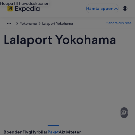
Hoppa till huvudsektionen
Hämta appen
Planera din resa
Yokohama
Lalaport Yokohama
Lalaport Yokohama
Bilder
av
Lalaport
1
Yokohama
Boenden
Flyg
Hyrbilar
Paket
Aktiviteter