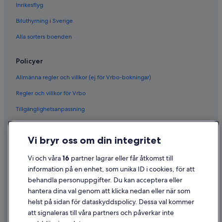
Inrikesflyg
Biluthyrning i Sverige
Alla sorters boenden
Policyer
Allmänna regler och villkor (ej för Vrbo-bokningar)
Regler och villkor för Vrbo
Tillgänglighetsanpassning
Sekretess
Vi bryr oss om din integritet
Cookies
Användarvillkor
Vi och våra
16
partner lagrar eller får åtkomst till
information på en enhet, som unika ID i cookies, för att
Juridisk information/Kontakta oss
behandla personuppgifter. Du kan acceptera eller
Riktlinjer för innehåll och anmäla innehåll
hantera dina val genom att klicka nedan eller när som
helst på sidan för dataskyddspolicy. Dessa val kommer
att signaleras till våra partners och påverkar inte
Hjälp