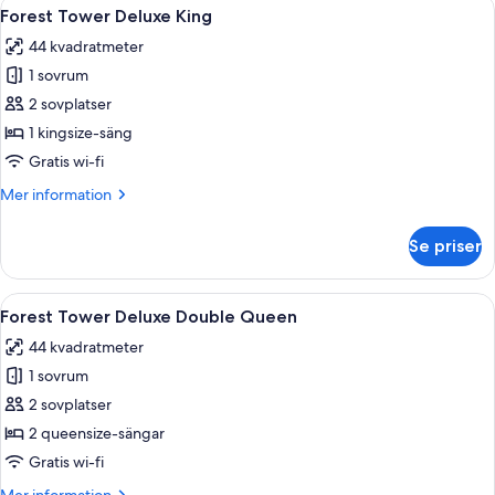
Öppna
Duntäcken, minibar, värdeförvarings
5
Forest Tower Deluxe King
alla
44 kvadratmeter
foton
1 sovrum
för
Forest
2 sovplatser
Tower
1 kingsize-säng
Deluxe
Gratis wi-fi
King
Mer
Mer information
information
om
Se priser
Forest
Tower
Deluxe
Öppna
Ett hotellrum med två sängar, ett skriv
6
King
Forest Tower Deluxe Double Queen
alla
44 kvadratmeter
foton
1 sovrum
för
Forest
2 sovplatser
Tower
2 queensize-sängar
Deluxe
Gratis wi-fi
Double
Mer