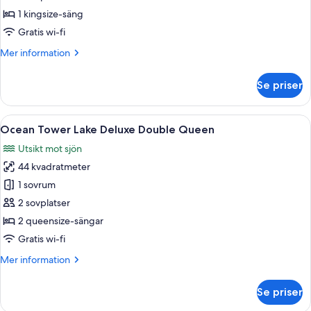
2(9:00~10:30am)+Wellness
2nd
1 kingsize-säng
Club
session]Sun
Gratis wi-fi
Tower
Mer
Mer information
Sun
information
Suite
om
Se priser
[Chef's
King+
Kitchen
Breakfast
2nd
Öppna
Duntäcken, minibar, värdeförvarings
for
7
session]Sun
Ocean Tower Lake Deluxe Double Queen
alla
Tower
2
Utsikt mot sjön
Sun
foton
(9:00~10:30am)
Suite
44 kvadratmeter
för
+
King+
Ocean
1 sovrum
Wellness
Breakfast
Tower
for
2 sovplatser
Club
2
Lake
2 queensize-sängar
(9:00~10:30am)
Deluxe
Gratis wi-fi
+
Double
Wellness
Mer
Mer information
Queen
Club
information
om
Se priser
Ocean
Tower