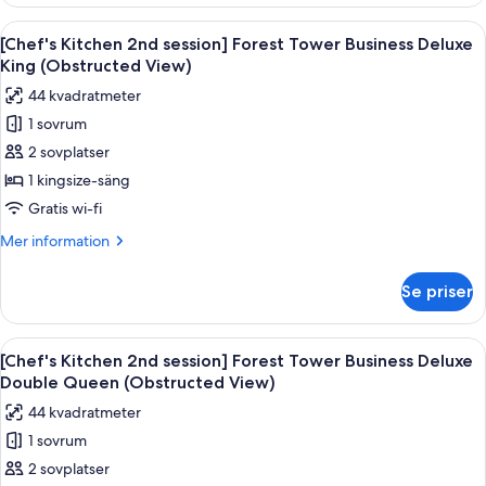
Kitchen
for2(9:00~10:30am)+WellnessClub
2nd
Öppna
Duntäcken, minibar, värdeförvarings
5
session]Forest
[Chef's Kitchen 2nd session] Forest Tower Business Deluxe
alla
Tower
King (Obstructed View)
Lake
foton
44 kvadratmeter
Deluxe
för
Double
1 sovrum
[Chef's
Queen+BF
2 sovplatser
Kitchen
for2(9:00~10:30am)+WellnessClub
2nd
1 kingsize-säng
session]
Gratis wi-fi
Forest
Mer
Mer information
Tower
information
Business
om
Se priser
[Chef's
Deluxe
Kitchen
King
2nd
Öppna
Ett hotellrum med två sängar, ett skriv
(Obstructed
6
session]
[Chef's Kitchen 2nd session] Forest Tower Business Deluxe
alla
Forest
View)
Double Queen (Obstructed View)
Tower
foton
44 kvadratmeter
Business
för
Deluxe
1 sovrum
[Chef's
King
2 sovplatser
Kitchen
(Obstructed