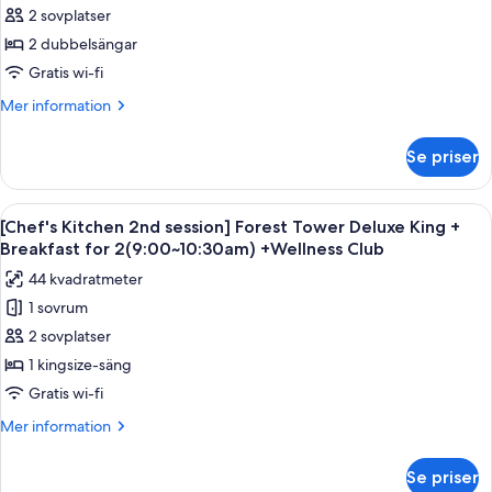
Ocean
2 sovplatser
Tower
2 dubbelsängar
Deluxe
Gratis wi-fi
Double
Mer
Mer information
Queen
information
om
Se priser
Ocean
Tower
Deluxe
Öppna
Duntäcken, minibar, värdeförvarings
6
Double
[Chef's Kitchen 2nd session] Forest Tower Deluxe King +
alla
Queen
Breakfast for 2(9:00~10:30am) +Wellness Club
foton
44 kvadratmeter
för
1 sovrum
[Chef's
2 sovplatser
Kitchen
2nd
1 kingsize-säng
session]
Gratis wi-fi
Forest
Mer
Mer information
Tower
information
Deluxe
om
Se priser
[Chef's