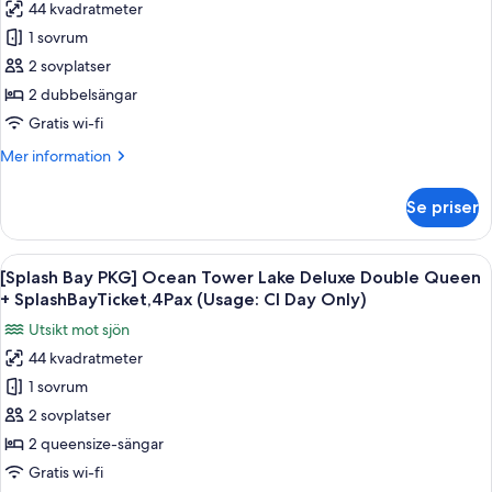
Ticket,
44 kvadratmeter
Suite
för
4
King
1 sovrum
[Splash
guests
+
2 sovplatser
Bay
Splash
included
Bay
PKG]
2 dubbelsängar
(Usage:CI
Ticket,
Ocean
Gratis wi-fi
Day
4
Tower
guests
Only)
Mer
Mer information
Deluxe
included
information
(Usage:CI
Double
om
Se priser
Day
[Splash
Queen
Only)
Bay
+
PKG]
Öppna
Duntäcken, minibar, värdeförvarings
Splash
6
Ocean
[Splash Bay PKG] Ocean Tower Lake Deluxe Double Queen
alla
Tower
Bay
+ SplashBayTicket,4Pax (Usage: CI Day Only)
Deluxe
foton
Ticket,
Utsikt mot sjön
Double
för
4
Queen
44 kvadratmeter
[Splash
Pax
+
1 sovrum
Bay
Splash
(Usage:
Bay
PKG]
2 sovplatser
CI
Ticket,
Ocean
2 queensize-sängar
Day
4
Tower
Pax
Only)
Gratis wi-fi
(Usage: