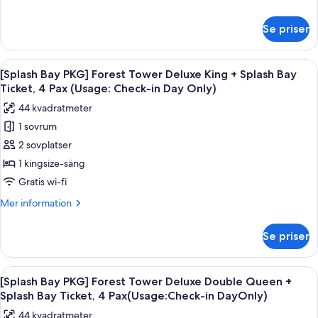
Tower
information
om
Deluxe
Se priser
[Splash
Double
Bay
Queen
PKG]
Öppna
Duntäcken, minibar, värdeförvarings
6
+
Sun
[Splash Bay PKG] Forest Tower Deluxe King + Splash Bay
alla
Tower
Splash
Ticket, 4 Pax (Usage: Check-in Day Only)
Deluxe
foton
Bay
44 kvadratmeter
Double
för
(2pm~8pm)
Queen
1 sovrum
[Splash
+
2 sovplatser
Bay
Splash
Bay
PKG]
1 kingsize-säng
(2pm~8pm)
Forest
Gratis wi-fi
Tower
Mer
Mer information
Deluxe
information
King
om
Se priser
[Splash
+
Bay
Splash
PKG]
Öppna
Ett hotellrum med två sängar, ett skriv
Bay
6
Forest
[Splash Bay PKG] Forest Tower Deluxe Double Queen +
alla
Tower
Ticket,
Splash Bay Ticket, 4 Pax(Usage:Check-in DayOnly)
Deluxe
foton
4
44 kvadratmeter
King