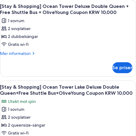
Öppna
Duntäcken, minibar, värdeförvarings
4
Free
Sun
[Stay & Shopping] Ocean Tower Deluxe Double Queen +
alla
Tower
Shuttle
Free Shuttle Bus + OliveYoung Coupon KRW 10,000
Inspire
foton
Bus
1 sovrum
Suite
för
+
+
2 sovplatser
[Stay
Free
OliveYoung
2 dubbelsängar
&
Shuttle
Coupon
Bus
Shopping]
Gratis wi-fi
KRW
+
Ocean
Mer
Mer information
10,000
OliveYoung
Tower
information
Coupon
om
Deluxe
KRW
Se priser
[Stay
10,000
Double
&
Queen
Shopping]
Öppna
Duntäcken, minibar, värdeförvarings
4
+
Ocean
[Stay & Shopping] Ocean Tower Lake Deluxe Double
alla
Tower
Free
Queen+Free Shuttle Bus+OliveYoung Coupon KRW 10,000
Deluxe
foton
Shuttle
Utsikt mot sjön
Double
för
Bus
Queen
1 sovrum
[Stay
+
+
2 sovplatser
&
Free
OliveYoung
Shuttle
Shopping]
2 queensize-sängar
Coupon
Bus
Ocean
Gratis wi-fi
KRW
+