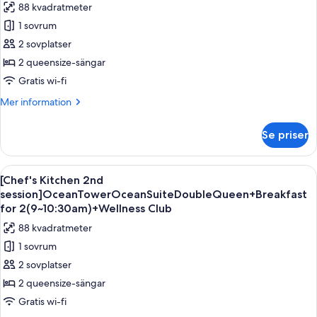
88 kvadratmeter
Queen
foton
1 sovrum
för
Sun
2 sovplatser
Tower
2 queensize-sängar
Sun
Gratis wi-fi
Suite
Mer
Mer information
Double
information
Queen
om
Se priser
Sun
Tower
Sun
Öppna
Ett hotellrum med två sängar, ett sto
6
Suite
[Chef's Kitchen 2nd
alla
Double
session]OceanTowerOceanSuiteDoubleQueen+Breakfast
Queen
foton
for 2(9~10:30am)+Wellness Club
för
88 kvadratmeter
[Chef's
1 sovrum
Kitchen
2 sovplatser
2nd
2 queensize-sängar
session]OceanTowerOceanSuiteDoubleQueen+Bre
for
Gratis wi-fi