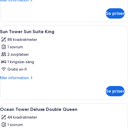
Mer information
Queen
information
om
Se priser
Forest
Tower
Deluxe
Öppna
Ett hotellrum med en stor säng, ett sk
6
Double
Sun Tower Sun Suite King
alla
Queen
88 kvadratmeter
foton
1 sovrum
för
Sun
2 sovplatser
Tower
1 kingsize-säng
Sun
Gratis wi-fi
Suite
Mer
Mer information
King
information
om
Se priser
Sun
Tower
Sun
Öppna
Duntäcken, minibar, värdeförvarings
6
Suite
Ocean Tower Deluxe Double Queen
alla
King
44 kvadratmeter
foton
1 sovrum
för