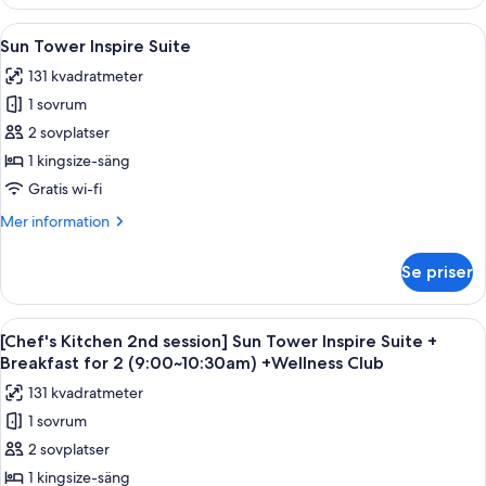
Kitchen
for
2nd
Öppna
Ett modernt hotellrum med en stor sän
2(9:00~10:30am)+Wellness
5
session]
Sun Tower Inspire Suite
alla
Ocean
Club
131 kvadratmeter
Tower
foton
Accessible
1 sovrum
för
King+Breakfast
Sun
2 sovplatser
for
Tower
2(9:00~10:30am)+Wellness
1 kingsize-säng
Club
Inspire
Gratis wi-fi
Suite
Mer
Mer information
information
om
Se priser
Sun
Tower
Inspire
Öppna
Ett modernt hotellrum med en stor sän
5
Suite
[Chef's Kitchen 2nd session] Sun Tower Inspire Suite +
alla
Breakfast for 2 (9:00~10:30am) +Wellness Club
foton
131 kvadratmeter
för
1 sovrum
[Chef's
2 sovplatser
Kitchen
2nd
1 kingsize-säng