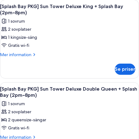
Öppna
Ett modernt hotellrum med en stor säng
Splash
3
Sun
[Splash Bay PKG] Sun Tower Deluxe King + Splash Bay
alla
Tower
Bay
(2pm~8pm)
Deluxe
foton
Ticket,
1 sovrum
Double
för
4
Queen
2 sovplatser
[Splash
Pax
+
1 kingsize-säng
Bay
Splash
(Usage:
Bay
PKG]
Gratis wi-fi
Check-
Ticket,
Sun
in
Mer
Mer information
4
Tower
information
Pax
Day
om
Deluxe
(Usage:
Only)
Se priser
[Splash
Check-
King
Bay
in
+
PKG]
Day
Öppna
Ett hotellrum med två sängar, ett skri
3
Splash
Sun
[Splash Bay PKG] Sun Tower Deluxe Double Queen + Splash
Only)
alla
Tower
Bay
Bay (2pm~8pm)
Deluxe
foton
(2pm~8pm)
1 sovrum
King
för
+
2 sovplatser
[Splash
Splash
2 queensize-sängar
Bay
Bay
(2pm~8pm)
PKG]
Gratis wi-fi
Sun
Mer
Mer information