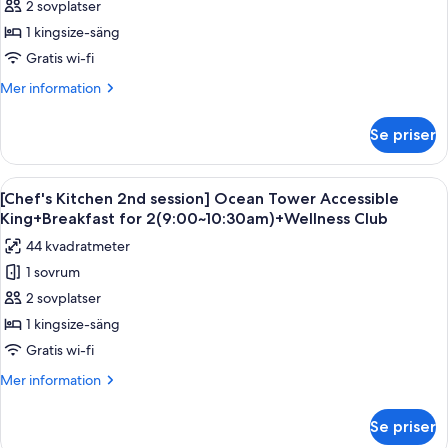
Ocean
2 sovplatser
(Usage:
Splash
Tower
Bay
1 kingsize-säng
CI
Ticket,
Accessible
14-
Gratis wi-fi
4
King
20
Pax
Mer
Mer information
(Usage:
/
information
CI
om
CO
Se priser
14-
Ocean
8-
20
Tower
12)
/
Accessible
Öppna
Ett modernt hotellrum med en stor säng
CO
5
King
[Chef's Kitchen 2nd session] Ocean Tower Accessible
alla
8-
King+Breakfast for 2(9:00~10:30am)+Wellness Club
12)
foton
44 kvadratmeter
för
1 sovrum
[Chef's
2 sovplatser
Kitchen
2nd
1 kingsize-säng
session]
Gratis wi-fi
Ocean
Mer
Mer information
Tower
information
Accessible
om
Se priser
[Chef's
King+Breakfast