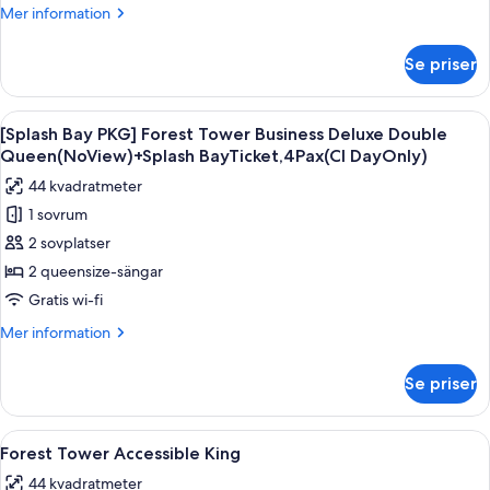
Lake
Mer
Mer information
CI
Deluxe
information
Day
Double
om
Only)
Se priser
[Splash
Queen
Bay
+
PKG]
Öppna
Ett hotellrum med två sängar, ett skriv
SplashBayTicket,4Pax
4
Ocean
[Splash Bay PKG] Forest Tower Business Deluxe Double
alla
(Usage:
Tower
Queen(NoView)+Splash BayTicket,4Pax(CI DayOnly)
Lake
foton
CI
44 kvadratmeter
Deluxe
för
Day
Double
1 sovrum
[Splash
Only)
Queen
2 sovplatser
Bay
+
SplashBayTicket,4Pax
PKG]
2 queensize-sängar
(Usage:
Forest
Gratis wi-fi
CI
Tower
Day
Mer
Mer information
Business
Only)
information
Deluxe
om
Se priser
[Splash
Double
Bay
Queen(NoView)+Splash
PKG]
Öppna
Ett modernt hotellrum med en stor säng
BayTicket,4Pax(CI
5
Forest
Forest Tower Accessible King
alla
Tower
DayOnly)
44 kvadratmeter
Business