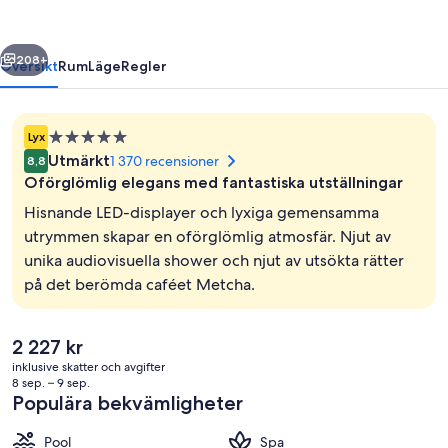
regående
Nästa
208+
Översikt
Rum
Läge
Regler
5.0-
Lyx
stjärnigt
Utmärkt
1 370 recensioner
8,8
boende
Oförglömlig elegans med fantastiska utställningar
Hisnande LED-displayer och lyxiga gemensamma
utrymmen skapar en oförglömlig atmosfär. Njut av
unika audiovisuella shower och njut av utsökta rätter
Vattenpark
på det berömda caféet Metcha.
Det
2 227 kr
nuvarande
inklusive skatter och avgifter
priset
8 sep. – 9 sep.
är
Populära bekvämligheter
2 227 kr
Pool
Spa