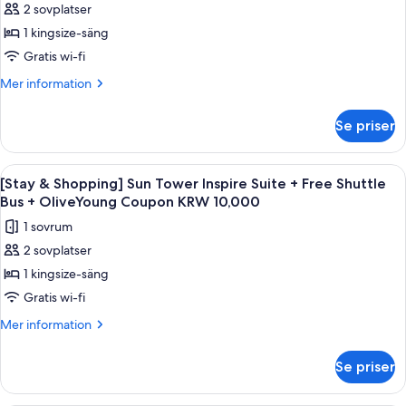
Shuttle
Double
2 sovplatser
[Stay
Queen
Bus
1 kingsize-säng
&
+
+
Free
Shopping]
Gratis wi-fi
OliveYoung
Shuttle
Sun
Mer
Mer information
Coupon
Bus
Tower
information
+
KRW
om
Sun
OliveYoung
Se priser
10,000
[Stay
Coupon
Suite
&
KRW
King
Shopping]
10,000
Öppna
Ett modernt hotellrum med en stor säng
4
+
Sun
[Stay & Shopping] Sun Tower Inspire Suite + Free Shuttle
alla
Tower
Free
Bus + OliveYoung Coupon KRW 10,000
Sun
foton
Shuttle
1 sovrum
Suite
för
Bus
King
2 sovplatser
[Stay
+
+
1 kingsize-säng
&
Free
OliveYoung
Shuttle
Shopping]
Gratis wi-fi
Coupon
Bus
Sun
Mer
Mer information
KRW
+
Tower
information
OliveYoung
10,000
om
Inspire
Coupon
Se priser
[Stay
KRW
Suite
&
10,000
+
Shopping]