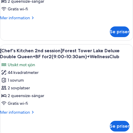
session]Ocean
2 queensize-sängar
Tower
Gratis wi-fi
Lake
Mer
Mer information
Deluxe
information
Double
om
Se priser
[Chef's
Queen+BF
Kitchen
for
2nd
Öppna
Ett hotellrum med två sängar, ett skrivb
2(9:00~10:30am)+WellnessClub
5
session]Ocean
[Chef's Kitchen 2nd session]Forest Tower Lake Deluxe
alla
Tower
Double Queen+BF for2(9:00~10:30am)+WellnessClub
Lake
foton
Utsikt mot sjön
Deluxe
för
Double
44 kvadratmeter
[Chef's
Queen+BF
1 sovrum
Kitchen
for
2(9:00~10:30am)+WellnessClub
2nd
2 sovplatser
session]Forest
2 queensize-sängar
Tower
Gratis wi-fi
Lake
Mer
Mer information
Deluxe
information
Double
om
Se priser
[Chef's
Queen+BF