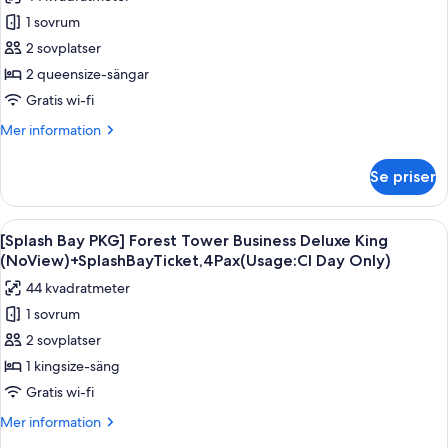
för
Pax
+
1 sovrum
[Splash
(Usage:
Splash
2 sovplatser
Bay
Bay
Check-
Ticket,
PKG]
2 queensize-sängar
in
4
Forest
Gratis wi-fi
Day
Pax
Tower
(Usage:
Only)
Mer
Mer information
Deluxe
Check-
information
in
Double
om
Se priser
Day
[Splash
Queen
Only)
Bay
+
PKG]
Öppna
Ett hotellrum med en stor säng, ett skr
Splash
5
Forest
[Splash Bay PKG] Forest Tower Business Deluxe King
alla
Tower
Bay
(NoView)+SplashBayTicket,4Pax(Usage:CI Day Only)
Deluxe
foton
Ticket,
44 kvadratmeter
Double
för
4
Queen
1 sovrum
[Splash
Pax(Usage:Check-
+
2 sovplatser
Bay
Splash
in
Bay
PKG]
1 kingsize-säng
DayOnly)
Ticket,
Forest
Gratis wi-fi
4
Tower
Pax(Usage:Check-
Mer
Mer information
Business
in
information