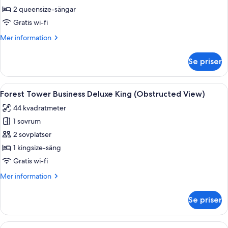
Lake
2 queensize-sängar
Deluxe
Gratis wi-fi
Double
Mer
Mer information
Queen
information
om
Se priser
Forest
Tower
Lake
Öppna
Duntäcken, minibar, värdeförvarings
6
Deluxe
Forest Tower Business Deluxe King (Obstructed View)
alla
Double
44 kvadratmeter
Queen
foton
1 sovrum
för
Forest
2 sovplatser
Tower
1 kingsize-säng
Business
Gratis wi-fi
Deluxe
Mer
Mer information
King
information
(Obstructed
om
Se priser
Forest
View)
Tower
Business
Öppna
Ett hotellrum med två sängar, ett skriv