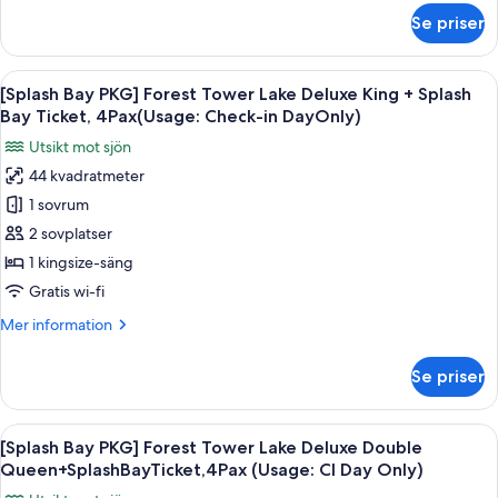
DayOnly)
Deluxe
om
Se priser
[Splash
King
Bay
(NoView)+SplashBayTicket,4Pax(Usage:CI
PKG]
Öppna
Ett hotellrum med en stor säng, ett skr
Day
5
Forest
[Splash Bay PKG] Forest Tower Lake Deluxe King + Splash
alla
Tower
Only)
Bay Ticket, 4Pax(Usage: Check-in DayOnly)
Business
foton
Utsikt mot sjön
Deluxe
för
King
44 kvadratmeter
[Splash
(NoView)+SplashBayTicket,4Pax(Usage:CI
1 sovrum
Bay
Day
Only)
PKG]
2 sovplatser
Forest
1 kingsize-säng
Tower
Gratis wi-fi
Lake
Mer
Mer information
Deluxe
information
King
om
Se priser
[Splash
+
Bay
Splash
PKG]
Öppna
Ett hotellrum med två sängar, ett skrivb
Bay
5
Forest
[Splash Bay PKG] Forest Tower Lake Deluxe Double
alla
Ticket,
Tower
Queen+SplashBayTicket,4Pax (Usage: CI Day Only)
Lake
foton
4Pax(Usage: