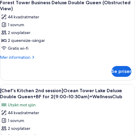
4
Deluxe
Forest Tower Business Deluxe Double Queen (Obstructed
alla
King
View)
(Obstructed
foton
44 kvadratmeter
View)
för
1 sovrum
Forest
2 sovplatser
Tower
Business
2 queensize-sängar
Deluxe
Gratis wi-fi
Double
Mer
Mer information
Queen
information
(Obstructed
om
Se priser
Forest
View)
Tower
Business
Öppna
Duntäcken, minibar, värdeförvarings
6
Deluxe
[Chef's Kitchen 2nd session]Ocean Tower Lake Deluxe
alla
Double
Double Queen+BF for 2(9:00~10:30am)+WellnessClub
Queen
foton
Utsikt mot sjön
(Obstructed
för
View)
44 kvadratmeter
[Chef's
1 sovrum
Kitchen
2nd
2 sovplatser