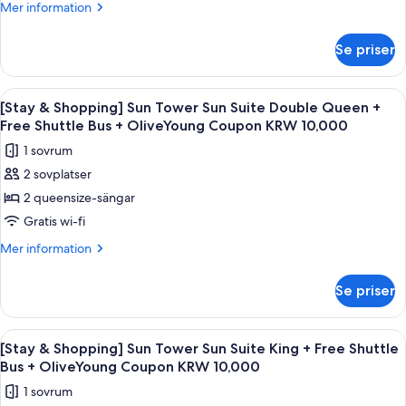
2(9~10:30am)+Wellness
Mer
Mer information
Club
information
om
Se priser
[Chef's
Kitchen
2nd
Öppna
Ett modernt hotellrum med ett stort föns
4
session]OceanTowerOceanSuiteDoubleQueen+Breakfast
[Stay & Shopping] Sun Tower Sun Suite Double Queen +
alla
for
Free Shuttle Bus + OliveYoung Coupon KRW 10,000
2(9~10:30am)+Wellness
foton
1 sovrum
Club
för
2 sovplatser
[Stay
2 queensize-sängar
&
Shopping]
Gratis wi-fi
Sun
Mer
Mer information
Tower
information
om
Sun
Se priser
[Stay
Suite
&
Double
Shopping]
Öppna
Ett hotellrum med en stor säng, ett sk
5
Queen
Sun
[Stay & Shopping] Sun Tower Sun Suite King + Free Shuttle
alla
Tower
+
Bus + OliveYoung Coupon KRW 10,000
Sun
foton
Free
1 sovrum
Suite
för