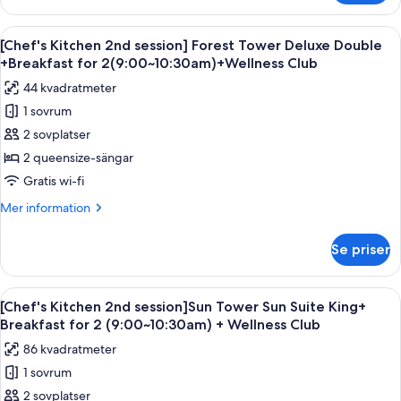
King
Kitchen
+
2nd
Öppna
Ett hotellrum med två sängar, ett skriv
Breakfast
6
session]
[Chef's Kitchen 2nd session] Forest Tower Deluxe Double
alla
Forest
for
+Breakfast for 2(9:00~10:30am)+Wellness Club
Tower
foton
2(9:00~10:30am)
44 kvadratmeter
Deluxe
för
+Wellness
King
1 sovrum
[Chef's
Club
+
2 sovplatser
Kitchen
Breakfast
for
2nd
2 queensize-sängar
2(9:00~10:30am)
session]
Gratis wi-fi
+Wellness
Forest
Club
Mer
Mer information
Tower
information
Deluxe
om
Se priser
[Chef's
Double
Kitchen
+Breakfast
2nd
Öppna
Ett modernt hotellrum med en stor sän
for
5
session]
[Chef's Kitchen 2nd session]Sun Tower Sun Suite King+
alla
Forest
2(9:00~10:30am)+Wellness
Breakfast for 2 (9:00~10:30am) + Wellness Club
Tower
foton
Club
86 kvadratmeter
Deluxe
för
Double
1 sovrum
[Chef's
+Breakfast
2 sovplatser
Kitchen
for