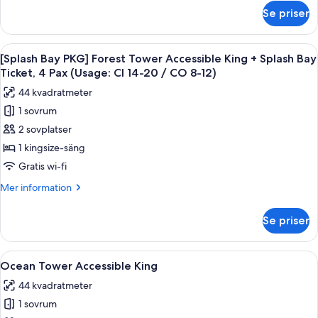
Accessible
om
Se priser
[Chef's
King+Breakfast
Kitchen
for
2nd
Öppna
Ett modernt hotellrum med en stor säng
2(9:00~10:30am)+Wellness
5
session]
[Splash Bay PKG] Forest Tower Accessible King + Splash Bay
alla
Forest
Club
Ticket, 4 Pax (Usage: CI 14-20 / CO 8-12)
Towr
foton
44 kvadratmeter
Accessible
för
King+Breakfast
1 sovrum
[Splash
for
2 sovplatser
Bay
2(9:00~10:30am)+Wellness
Club
PKG]
1 kingsize-säng
Forest
Gratis wi-fi
Tower
Mer
Mer information
Accessible
information
King
om
Se priser
[Splash
+
Bay
Splash
PKG]
Öppna
Ett modernt hotellrum med en stor säng
Bay
5
Forest
Ocean Tower Accessible King
alla
Tower
Ticket,
44 kvadratmeter
Accessible
foton
4
King
1 sovrum
för
Pax
+