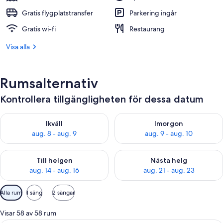
Gratis flygplatstransfer
Parkering ingår
Gratis wi-fi
Restaurang
Visa alla
Rumsalternativ
Kontrollera tillgängligheten för dessa datum
Kontrollera tillgängligheten för ikväll aug. 8 - aug. 9
Kontrollera tillgängligheten f
Ikväll
Imorgon
aug. 8 - aug. 9
aug. 9 - aug. 10
Kontrollera tillgängligheten för den här helgen aug. 14 - aug. 
Kontrollera tillgängligheten fö
Till helgen
Nästa helg
aug. 14 - aug. 16
aug. 21 - aug. 23
Tillgängliga
Alla rum
1 säng
2 sängar
filter
för
Visar 58 av 58 rum
rum