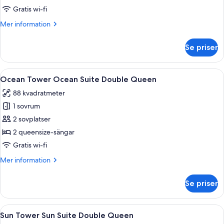
session]
Gratis wi-fi
Sun
Mer
Mer information
Tower
information
Inspire
om
Se priser
[Chef's
Suite
Kitchen
+
2nd
Öppna
Ett hotellrum med två sängar, ett sto
Breakfast
6
session]
Ocean Tower Ocean Suite Double Queen
alla
Sun
for
88 kvadratmeter
Tower
foton
2
Inspire
1 sovrum
för
(9:00~10:30am)
Suite
Ocean
2 sovplatser
+Wellness
+
Tower
Breakfast
2 queensize-sängar
Club
for
Ocean
Gratis wi-fi
2
Suite
(9:00~10:30am)
Mer
Mer information
Double
+Wellness
information
Queen
Club
om
Se priser
Ocean
Tower
Ocean
Öppna
Ett hotellrum med två sängar, en stor 
5
Suite
Sun Tower Sun Suite Double Queen
alla
Double