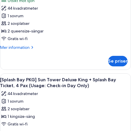
Utsikt mot sjön
Deluxe
för
Check-
King
44 kvadratmeter
[Splash
in
+
1 sovrum
Bay
Splash
DayOnly)
Bay
PKG]
2 sovplatser
Ticket,
Forest
2 queensize-sängar
4Pax(Usage:
Tower
Check-
Gratis wi-fi
Lake
in
Mer
Mer information
DayOnly)
Deluxe
information
Double
om
Se priser
[Splash
Queen+SplashBayTicket,4Pax
Bay
(Usage:
PKG]
Öppna
Ett modernt hotellrum med en stor säng
CI
4
Forest
[Splash Bay PKG] Sun Tower Deluxe King + Splash Bay
alla
Day
Tower
Ticket, 4 Pax (Usage: Check-in Day Only)
Lake
foton
Only)
44 kvadratmeter
Deluxe
för
Double
1 sovrum
[Splash
Queen+SplashBayTicket,4Pax
2 sovplatser
Bay
(Usage:
CI
PKG]
1 kingsize-säng
Day
Sun
Gratis wi-fi
Only)
Tower