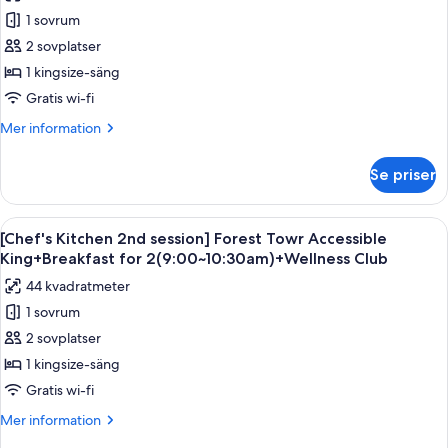
foton
Deluxe
1 sovrum
för
Double
Forest
2 sovplatser
Queen(NoView)+Splash
Tower
BayTicket,4Pax(CI
1 kingsize-säng
DayOnly)
Accessible
Gratis wi-fi
King
Mer
Mer information
information
om
Se priser
Forest
Tower
Accessible
Öppna
Ett modernt hotellrum med en stor säng
5
King
[Chef's Kitchen 2nd session] Forest Towr Accessible
alla
King+Breakfast for 2(9:00~10:30am)+Wellness Club
foton
44 kvadratmeter
för
1 sovrum
[Chef's
2 sovplatser
Kitchen
2nd
1 kingsize-säng
session]
Gratis wi-fi
Forest
Mer
Mer information
Towr
information