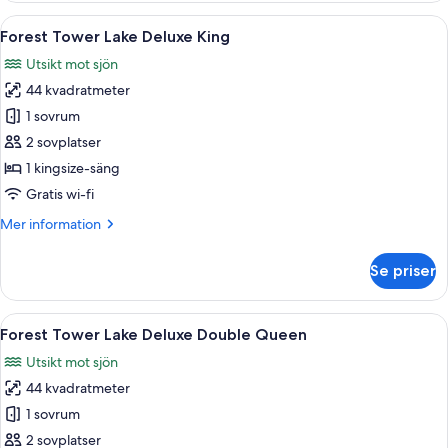
Lake
Öppna
Ett hotellrum med en stor säng, ett skr
5
Deluxe
Forest Tower Lake Deluxe King
alla
Double
Utsikt mot sjön
Queen
foton
44 kvadratmeter
för
Forest
1 sovrum
Tower
2 sovplatser
Lake
1 kingsize-säng
Deluxe
Gratis wi-fi
King
Mer
Mer information
information
om
Se priser
Forest
Tower
Lake
Öppna
Ett hotellrum med två sängar, ett skrivb
5
Deluxe
Forest Tower Lake Deluxe Double Queen
alla
King
Utsikt mot sjön
foton
44 kvadratmeter
för
Forest
1 sovrum
Tower
2 sovplatser