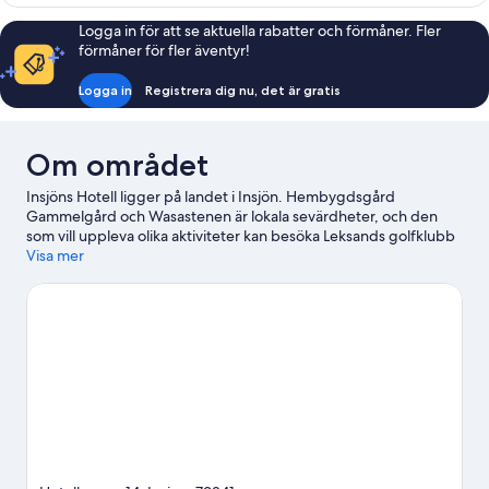
dubbelrum
Logga in för att se aktuella rabatter och förmåner. Fler
förmåner för fler äventyr!
Logga in
Registrera dig nu, det är gratis
Om området
Insjöns Hotell ligger på landet i Insjön. Hembygdsgård
Gammelgård och Wasastenen är lokala sevärdheter, och den
som vill uppleva olika aktiviteter kan besöka Leksands golfklubb
och Granberget. Har du tänkt gå på ett evenemang eller se en
Visa mer
match när du är i stan? Kolla upp vad som är på gång på Tegera
Arena eller Borlänge Energi Arena. Passa på att utforska
området med friluftsaktiviteter som cykelturer eller andra
äventyr som utförsåkning.
Gå till vår reseguide för Insjön