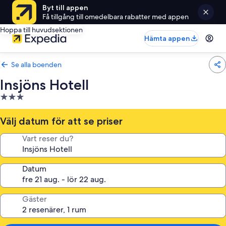
Byt till appen
Få tillgång till omedelbara rabatter med appen
Hoppa till huvudsektionen
Hämta appen
Se alla boenden
Insjöns Hotell
3.0-
stjärnigt
boende
Välj datum för att se priser
Vart reser du?
Datum
Gäster