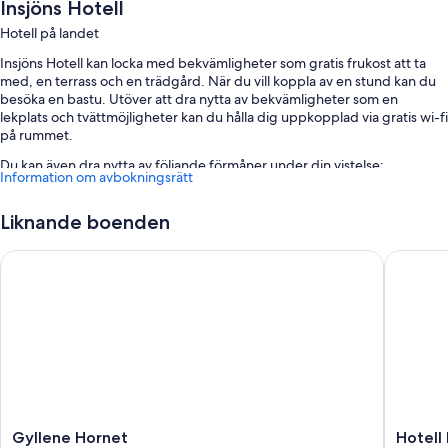
Insjöns Hotell
Hotell på landet
Insjöns Hotell kan locka med bekvämligheter som gratis frukost att ta
med, en terrass och en trädgård. När du vill koppla av en stund kan du
besöka en bastu. Utöver att dra nytta av bekvämligheter som en
lekplats och tvättmöjligheter kan du hålla dig uppkopplad via gratis wi-fi
på rummet.
Du kan även dra nytta av följande förmåner under din vistelse:
Information om avbokningsrätt
Gratis vanlig parkering
Liknande boenden
Snabb incheckning, en varuautomat och en rökfri anläggning
Mötesrum, en bankettsal och bagageförvaring
Gyllene Hornet
Hotell 
Om rummen
Samtliga gästrum hos Insjöns Hotell erbjuder bekvämligheter såsom
gratis wi-fi.
Dessutom hittar du följande bekvämligheter:
Badrum med duschar och gratis toalettartiklar
Delade/gemensamma kök, uppvärmning och daglig städning
Gyllene
Hotell
Gyllene Hornet
Hotell