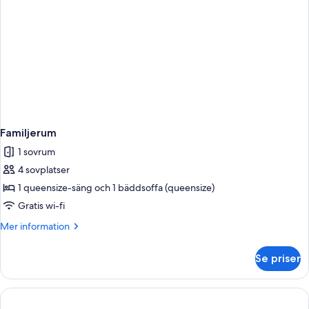
Familjerum
1 sovrum
4 sovplatser
1 queensize-säng och 1 bäddsoffa (queensize)
Gratis wi-fi
Mer
Mer information
information
om
Se priser
Familjerum