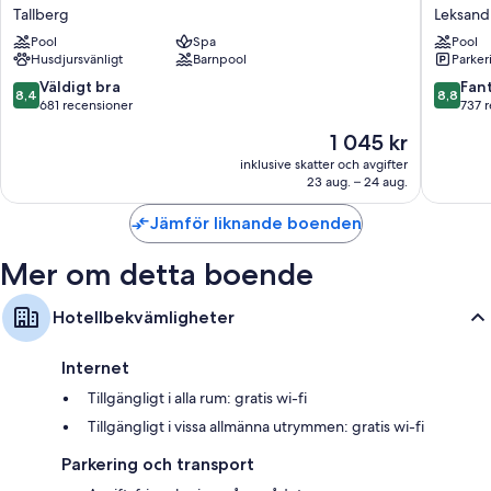
Hornet
Moskog
Tallberg
Leksand
Tallberg
Leksand
Pool
Spa
Pool
Husdjursvänligt
Barnpool
Parker
8.4
8.8
Väldigt bra
Fant
8,4
8,8
av
av
681 recensioner
737 
10,
10,
Priset
1 045 kr
Väldigt
Fantastis
är
bra,
737 rece
inklusive skatter och avgifter
1 045 kr
23 aug. – 24 aug.
681 recensioner
Jämför liknande boenden
Mer om detta boende
Hotellbekvämligheter
Internet
Tillgängligt i alla rum: gratis wi-fi
Tillgängligt i vissa allmänna utrymmen: gratis wi-fi
Parkering och transport