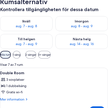
Rumsalternativ
Kontrollera tillgängligheten för dessa datum
Kontrollera tillgängligheten för ikväll aug. 7 - aug. 8
Kontrollera tillgängligheten f
Ikväll
Imorgon
aug. 7 - aug. 8
aug. 8 - aug. 9
Kontrollera tillgängligheten för den här helgen aug. 7 - aug. 9
Kontrollera tillgängligheten fö
Till helgen
Nästa helg
aug. 7 - aug. 9
aug. 14 - aug. 16
Tillgängliga
Alla rum
1 säng
2 sängar
3+ sängar
filter
för
Visar 7 av 7 rum
rum
Öppna
Ett sovrum med en säng, ett skrivbord,
5
Double Room
alla
3 sovplatser
foton
1 dubbelsäng
för
Double
Gratis wi-fi
Room
Mer
Mer information
information
om