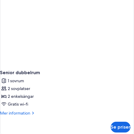
Senior dubbelrum
1 sovrum
2 sovplatser
2 enkelsängar
Gratis wi-fi
Mer
Mer information
information
om
Se priser
Senior