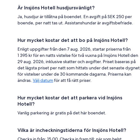
Är Insjöns Hotell husdjursvänligt?
Ja, husdjur är tillåtna på boendet. En avgift på SEK 250 per
boende, per natt tas ut. Assistanshundar är avgiftsbefriade.
Hur mycket kostar det att bo på Insjöns Hotell?
Enligt uppgifter från den 7 aug. 2026, startar priserna från
1 395 kr för en natts vistelse för två vuxna på Insjöns Hotell den
29 aug. 2026, inklusive skatter och avgifter. Priset baseras på
det lägsta priset per natt som hittats under det senaste dygnet
för vistelser under de 30 kommande dagarna. Priserna kan
ändras.
Välj datum
för att få rätt priser.
Hur mycket kostar det att parkera vid Insjöns
Hotell?
Vanlig parkering är gratis på det här boendet.
Vilka är incheckningstiderna för Insjöns Hotell?
Checka in från: 15.00. Checka in fram till: när som helst.