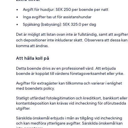
Avgift för husdjur: SEK 250 per boende per natt
Inga avgifter tas ut för assistanshundar
Spjälsäng (babysäng): SEK 325.0 per dag
Det är möjligt att listan ovan inte är fullständig, samt att avgifter
och depositioner inte inkluderar skatt. Observera att dessa kan
komma att ändras.
Att hålla koll på
Detta boende drivs av en professionell värd. Att erbjuda
boende är kopplat till värdens företagsverksamhet eller yrke.
Avgifter för extragäster kan tillkomma och varierar i enlighet
med boendets policy.
Statligt utfärdad fotolegitimation och kreditkort, bankkort eller
kontantdeposition kan krävas vid incheckning för oförutsedda
utgifter.
Särskilda önskemål erbjuds i mån av tillgång vid incheckning
och kan medföra ytterligare avgifter. Särskilda önskemål kan