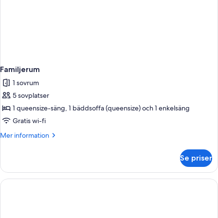
Familjerum
1 sovrum
5 sovplatser
1 queensize-säng, 1 bäddsoffa (queensize) och 1 enkelsäng
Gratis wi-fi
Mer
Mer information
information
om
Se priser
Familjerum