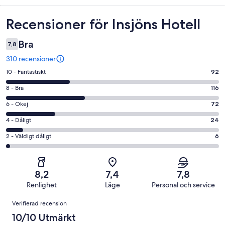
Recensioner
Recensioner för Insjöns Hotell
Bra
7,8
310 recensioner
10
10 - Fantastiskt
92
-
8
8 - Bra
116
Fantastiskt
-
i
6
6 - Okej
72
Bra
betyg.
-
i
4
4 - Dåligt
24
92
Okej
betyg.
-
av
i
2
2 - Väldigt dåligt
6
116
Dåligt
310
betyg.
-
av
i
recensioner
72
Väldigt
310
betyg.
av
dåligt
recensioner
24
8,2
7,4
7,8
310
i
av
Renlighet
Läge
Personal och service
recensioner
betyg.
310
Recensioner
6
Verifierad recension
recensioner
av
10/10 Utmärkt
310