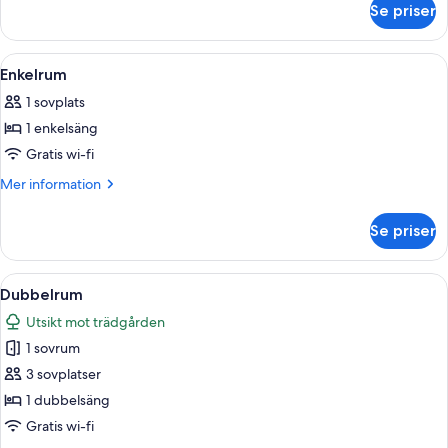
Se priser
Double
Room
Öppna
Ett hotellrum med en säng, ett skrivbo
1
Enkelrum
alla
1 sovplats
foton
1 enkelsäng
för
Enkelrum
Gratis wi-fi
Mer
Mer information
information
om
Se priser
Enkelrum
Öppna
En snyggt bäddad säng med kuddar och
5
Dubbelrum
alla
Utsikt mot trädgården
foton
1 sovrum
för
Dubbelrum
3 sovplatser
1 dubbelsäng
Gratis wi-fi