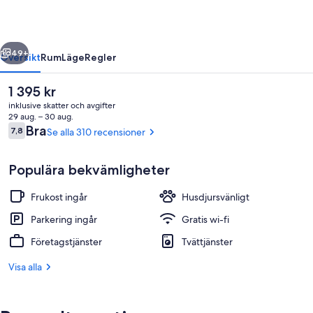
regående
Nästa
49+
Översikt
Rum
Läge
Regler
Det
1 395 kr
nuvarande
inklusive skatter och avgifter
priset
29 aug. – 30 aug.
är
Recensioner
Bra
7,8
Se alla 310 recensioner
7,8 av 10,
1 395 kr
Populära bekvämligheter
Frukost ingår
Husdjursvänligt
Interiör
Parkering ingår
Gratis wi-fi
Företagstjänster
Tvättjänster
Visa alla