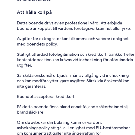
Att hålla koll på
Detta boende drivs av en professionell värd. Att erbjuda
boende är kopplat till värdens företagsverksamhet eller yrke.
Avgifter för extragäster kan tillkomma och varierar i enlighet
med boendets policy.
Statligt utfärdad fotolegitimation och kreditkort, bankkort eller
kontantdeposition kan krävas vid incheckning för oförutsedda
utgifter.
Särskilda önskemål erbjuds i mån av tillgång vid incheckning
och kan medföra ytterligare avgifter. Särskilda önskemål kan
inte garanteras.
Boendet accepterar kreditkort.
På detta boende finns bland annat följande säkerhetsdetalj:
brandsläckare.
Om du avbokar din bokning kommer värdens
avbokningspolicy att gälla. I enlighet med EU-bestämmelser
om konsumenträtt gäller inte ångerrätten för