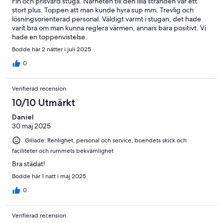
Fin och prisvärd stuga. Närheten till den lilla stranden var ett
stort plus. Toppen att man kunde hyra sup mm. Trevlig och
lösningsorienterad personal. Väldigt varmt i stugan, det hade
varit bra om man kunna reglera värmen, annars bara positivt. Vi
hade en toppenvistelse.
Bodde här 2 nätter i juli 2025
0
Verifierad recension
10/10 Utmärkt
Daniel
30 maj 2025
Gillade: Renlighet, personal och service, boendets skick och
faciliteter och rummets bekvämlighet
Bra städat!
Bodde här 1 natt i maj 2025
0
Verifierad recension