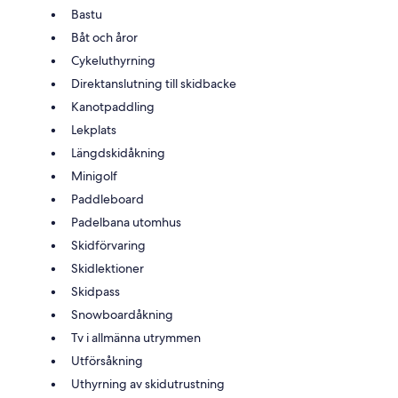
Bastu
Båt och åror
Cykeluthyrning
Direktanslutning till skidbacke
Kanotpaddling
Lekplats
Längdskidåkning
Minigolf
Paddleboard
Padelbana utomhus
Skidförvaring
Skidlektioner
Skidpass
Snowboardåkning
Tv i allmänna utrymmen
Utförsåkning
Uthyrning av skidutrustning