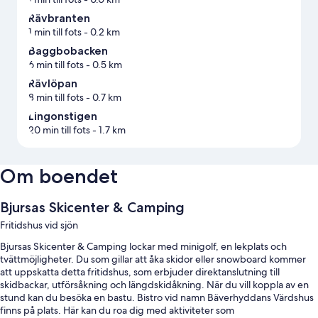
Rävbranten
1 min till fots
- 0.2 km
Baggbobacken
6 min till fots
- 0.5 km
Rävlöpan
8 min till fots
- 0.7 km
Lingonstigen
20 min till fots
- 1.7 km
Om boendet
Bjursas Skicenter & Camping
Fritidshus vid sjön
Bjursas Skicenter & Camping lockar med minigolf, en lekplats och
tvättmöjligheter. Du som gillar att åka skidor eller snowboard kommer
att uppskatta detta fritidshus, som erbjuder direktanslutning till
skidbackar, utförsåkning och längdskidåkning. När du vill koppla av en
stund kan du besöka en bastu. Bistro vid namn Bäverhyddans Värdshus
finns på plats. Här kan du roa dig med aktiviteter som