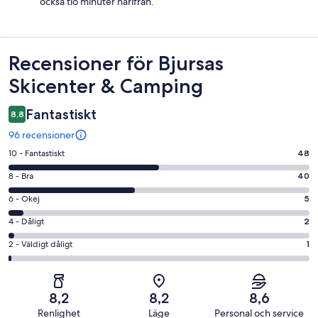
också tio minuter härifrån.
Recensioner
Recensioner för Bjursas
Skicenter & Camping
Fantastiskt
8,8
96 recensioner
10
10 - Fantastiskt
48
-
8
8 - Bra
40
Fantastiskt
-
i
6
6 - Okej
5
Bra
betyg.
-
i
4
4 - Dåligt
2
48
Okej
betyg.
-
av
i
2
2 - Väldigt dåligt
1
40
Dåligt
96
betyg.
-
av
i
recensioner
5
Väldigt
96
betyg.
av
dåligt
recensioner
2
8,2
8,2
8,6
96
i
av
Renlighet
Läge
Personal och service