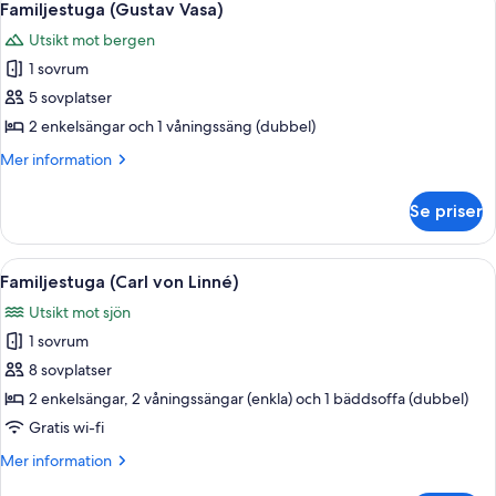
15
Linné)
Familjestuga (Gustav Vasa)
alla
Utsikt mot bergen
foton
1 sovrum
för
Familjestuga
5 sovplatser
(Gustav
2 enkelsängar och 1 våningssäng (dubbel)
Vasa)
Mer
Mer information
information
om
Se priser
Familjestuga
(Gustav
Vasa)
Öppna
Ett mysigt vardagsrum med ett träbord
10
Familjestuga (Carl von Linné)
alla
Utsikt mot sjön
foton
1 sovrum
för
Familjestuga
8 sovplatser
(Carl
2 enkelsängar, 2 våningssängar (enkla) och 1 bäddsoffa (dubbel)
von
Gratis wi-fi
Linné)
Mer
Mer information
information