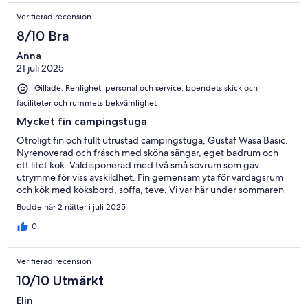
Verifierad recension
8/10 Bra
Anna
21 juli 2025
Gillade: Renlighet, personal och service, boendets skick och
faciliteter och rummets bekvämlighet
Mycket fin campingstuga
Otroligt fin och fullt utrustad campingstuga, Gustaf Wasa Basic.
Nyrenoverad och fräsch med sköna sängar, eget badrum och
ett litet kök. Väldisponerad med två små sovrum som gav
utrymme för viss avskildhet. Fin gemensam yta för vardagsrum
och kök med köksbord, soffa, teve. Vi var här under sommaren
och man erbjuder mängder av olika aktiviteter. Det finns även en
Bodde här 2 nätter i juli 2025
badplats på området. Campingen ligger i ett område med
storslagen natur med vackra vyer runt knuten. Det enda vi
0
saknade var Wi-Fi. Trevlig och hjälpsam personal. Vi kommer
mycket gärna tillbaka.
Verifierad recension
10/10 Utmärkt
Elin