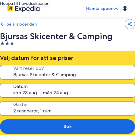
Hoppa till huvudsektionen
Hämta appen
Se alla boenden
Bjursas Skicenter & Camping
3.0-
stjärnigt
boende
Välj datum för att se priser
Vart reser du?
Datum
Gäster
Sök