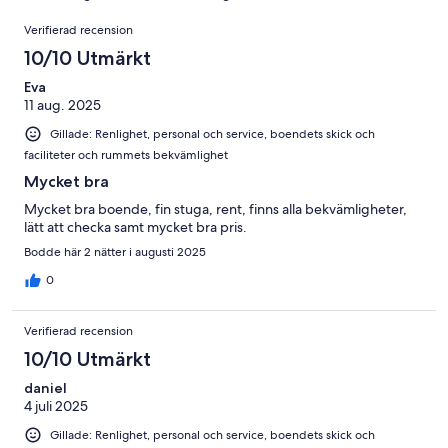
recensioner
betyg.
96
Recensioner
1
Verifierad recension
recensioner
av
10/10 Utmärkt
96
recensioner
Eva
11 aug. 2025
Gillade: Renlighet, personal och service, boendets skick och
faciliteter och rummets bekvämlighet
Mycket bra
Mycket bra boende, fin stuga, rent, finns alla bekvämligheter,
lätt att checka samt mycket bra pris.
Bodde här 2 nätter i augusti 2025
0
Verifierad recension
10/10 Utmärkt
daniel
4 juli 2025
Gillade: Renlighet, personal och service, boendets skick och