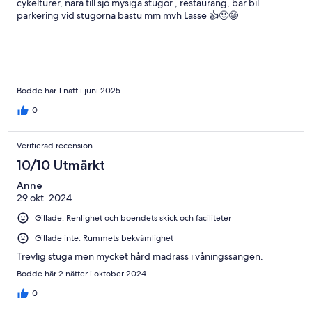
cykelturer, nära till sjö mysiga stugor , restaurang, bar bil
parkering vid stugorna bastu mm mvh Lasse 👍🙂😄
Bodde här 1 natt i juni 2025
0
Verifierad recension
10/10 Utmärkt
Anne
29 okt. 2024
Gillade: Renlighet och boendets skick och faciliteter
Gillade inte: Rummets bekvämlighet
Trevlig stuga men mycket hård madrass i våningssängen.
Bodde här 2 nätter i oktober 2024
0