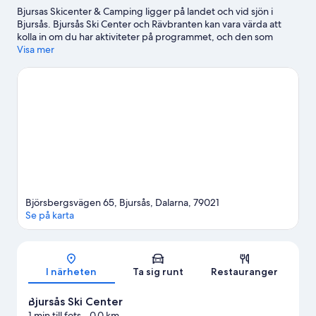
Bjursas Skicenter & Camping ligger på landet och vid sjön i
Bjursås. Bjursås Ski Center och Rävbranten kan vara värda att
kolla in om du har aktiviteter på programmet, och den som
föredrar att uppleva områdets vackra natur kan utforska Bojsen
Visa mer
beach och Björkan. Har du tänkt gå på ett evenemang eller se
en match när du är i stan? Kolla upp vad som är på gång på
Lugnet eller Riksskidstadion. Fiske är ett utmärkt exempel på
vattenaktiviteter tillgängliga i området, och om du föredrar att
stanna på land kan du prova på cykelturer i närheten.
Gå till vår
reseguide för Bjursås
Se fler sportstugor i Bjursås
Björsbergsvägen 65, Bjursås, Dalarna, 79021
Se på karta
Karta
I närheten
Ta sig runt
Restauranger
Bjursås Ski Center
1 min till fots
- 0.0 km