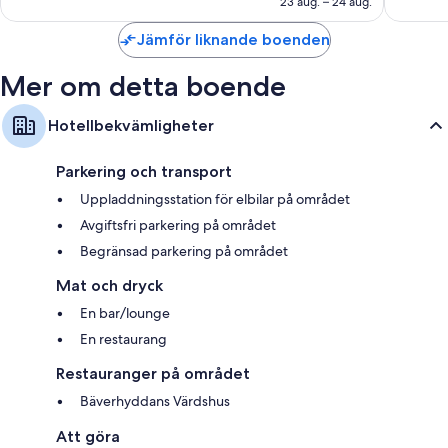
23 aug. – 24 aug.
1 015 re
Jämför liknande boenden
Mer om detta boende
Hotellbekvämligheter
Parkering och transport
Uppladdningsstation för elbilar på området
Avgiftsfri parkering på området
Begränsad parkering på området
Mat och dryck
En bar/lounge
En restaurang
Restauranger på området
Bäverhyddans Värdshus
Att göra