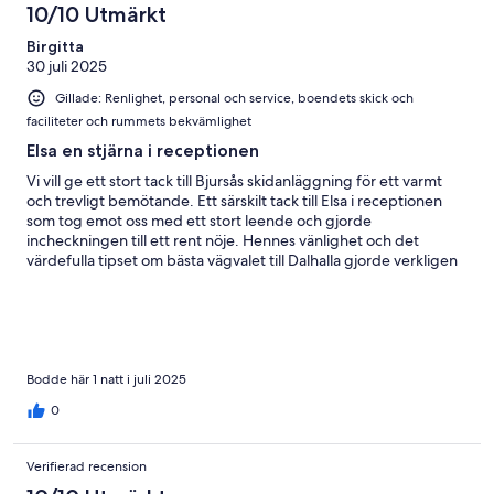
10/10 Utmärkt
Birgitta
30 juli 2025
Gillade: Renlighet, personal och service, boendets skick och
faciliteter och rummets bekvämlighet
Elsa en stjärna i receptionen
Vi vill ge ett stort tack till Bjursås skidanläggning för ett varmt
och trevligt bemötande. Ett särskilt tack till Elsa i receptionen
som tog emot oss med ett stort leende och gjorde
incheckningen till ett rent nöje. Hennes vänlighet och det
värdefulla tipset om bästa vägvalet till Dalhalla gjorde verkligen
vår vistelse ännu bättre. Så härligt när det märks att personalen
på ett äkta sätt både kan och vill ge det lilla extra
Bodde här 1 natt i juli 2025
0
Verifierad recension