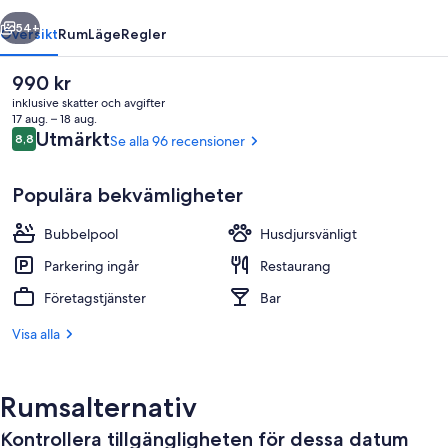
regående
Nästa
54+
Översikt
Rum
Läge
Regler
Det
990 kr
nuvarande
inklusive skatter och avgifter
priset
17 aug. – 18 aug.
är
Recensioner
Utmärkt
8,8
Se alla 96 recensioner
8,8 av 10,
990 kr
Populära bekvämligheter
Bubbelpool
Husdjursvänligt
Exteriör
Parkering ingår
Restaurang
Företagstjänster
Bar
Visa alla
Rumsalternativ
Kontrollera tillgängligheten för dessa datum