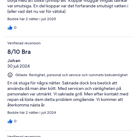
börja med att diska i prinsip allt. Koppar muggar vinglas tallrikar
var smutsiga. En del koppar var det forfarande smutsigt vatten i
(eller vad det nu var för vätska)
Bodde här 2 nätter i juli 2025
0
Verifierad recension
8/10 Bra
Johan
30 juli 2024
Gillade: Renlighet, personal och service och rummets bekvämlighet
En ok stuga för några nätter. Saknade dock bra bestick att
använda då man äter kött. Med servicen och vänligheten på
personalen var utmärkt. Vi saknade grill. Men efter kontakt med
repan så löste dem detta problem omgående. Vi kommer att
återkomma nästa år.
Bodde här 2 nätter i juli 2024
0
Verifierad recension