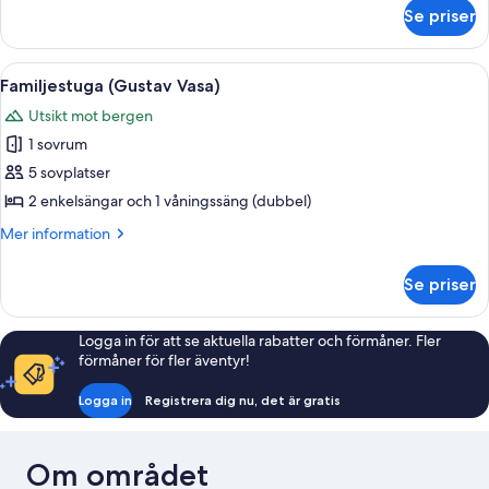
om
Se priser
Familjestuga
(Carl
von
Öppna
En liten, envånings stuga byggd av t
8
Linné)
Familjestuga (Gustav Vasa)
alla
Utsikt mot bergen
foton
1 sovrum
för
Familjestuga
5 sovplatser
(Gustav
2 enkelsängar och 1 våningssäng (dubbel)
Vasa)
Mer
Mer information
information
om
Se priser
Familjestuga
(Gustav
Vasa)
Logga in för att se aktuella rabatter och förmåner. Fler
förmåner för fler äventyr!
Logga in
Registrera dig nu, det är gratis
Om området