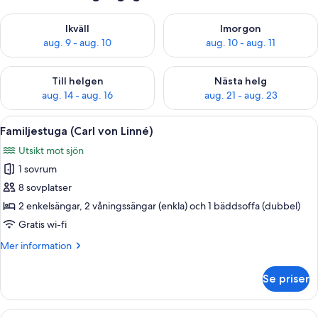
Kontrollera tillgängligheten för ikväll aug. 9 - aug. 10
Kontrollera tillgängligheten fö
Ikväll
Imorgon
aug. 9 - aug. 10
aug. 10 - aug. 11
Kontrollera tillgängligheten för den här helgen aug. 14 - aug. 
Kontrollera tillgängligheten fö
Till helgen
Nästa helg
aug. 14 - aug. 16
aug. 21 - aug. 23
Öppna
Ett modernt kök med träskåp, ett matb
13
Familjestuga (Carl von Linné)
alla
Utsikt mot sjön
foton
1 sovrum
för
Familjestuga
8 sovplatser
(Carl
2 enkelsängar, 2 våningssängar (enkla) och 1 bäddsoffa (dubbel)
von
Gratis wi-fi
Linné)
Mer
Mer information
information
om
Se priser
Familjestuga
(Carl
von
Öppna
En liten, envånings stuga byggd av t