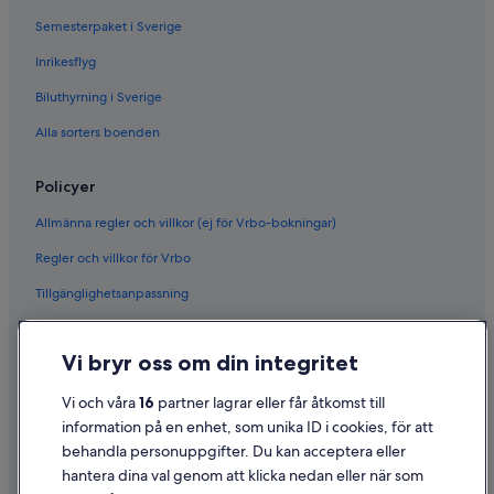
Semesterpaket i Sverige
Inrikesflyg
Biluthyrning i Sverige
Alla sorters boenden
Policyer
Allmänna regler och villkor (ej för Vrbo-bokningar)
Regler och villkor för Vrbo
Tillgänglighetsanpassning
Sekretess
Vi bryr oss om din integritet
Cookies
Användarvillkor
Vi och våra
16
partner lagrar eller får åtkomst till
information på en enhet, som unika ID i cookies, för att
Juridisk information/Kontakta oss
behandla personuppgifter. Du kan acceptera eller
Riktlinjer för innehåll och anmäla innehåll
hantera dina val genom att klicka nedan eller när som