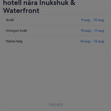
hotell nära Inukshuk &
Waterfront
Se
Ikväll
9 aug. - 10 aug.
priser
nära
Se
Imorgon kväll
10 aug. - 11 aug.
Inukshuk
priser
&
nära
Se
Nästa helg
14 aug. - 16 aug.
Waterfront
Inukshuk
priser
för
&
nära
ikväll
Waterfront
Inukshuk
9
inför
&
aug.
imorgon
Waterfront
-
kväll
för
10
10
nästa
aug.
aug.
helg
-
14
11
aug.
aug.
-
16
Visa karta
aug.