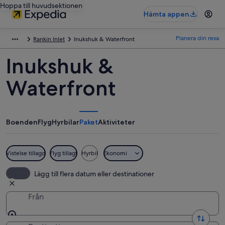
Hoppa till huvudsektionen
Hämta appen
Planera din resa
Rankin Inlet
Inukshuk & Waterfront
Inukshuk &
Waterfront
Boenden
Flyg
Hyrbilar
Paket
Aktiviteter
Vistelse tillagd
Flyg tillagt
Hyrbil
Ekonomi
Lägg till flera datum eller destinationer
Från