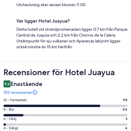
Utcheckning sker senast klockan 11.00.
Var ligger Hotel Juayua?
Detta hotell vid strandpromenaden ligger 0,7 km från Parque
Central de Juayúa och 2,2 km från Chorros de la Calera.
Utsiktspunkt för sju vulkaner och Apanecas labyrint ligger
också mindre än 15 km härifrån.
Recensioner
Recensioner för Hotel Juayua
Enastående
9,4
153 recensioner
10
10 - Fantastiskt
119
-
8
8 - Bra
24
Fantastiskt
-
i
6
6 - Okej
3
Bra
betyg.
-
i
4
4 - Dåligt
4