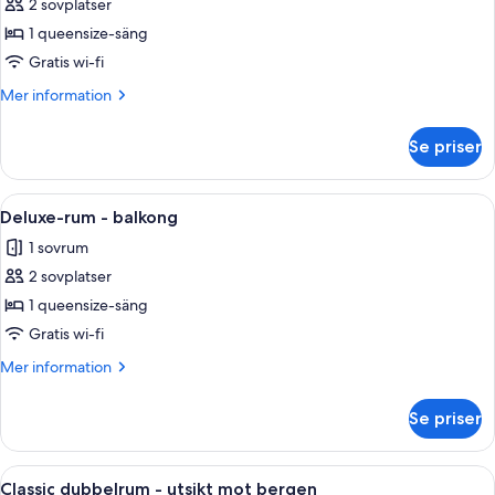
Deluxe-
2 sovplatser
rum
1 queensize-säng
-
Gratis wi-fi
balkong
Mer
Mer information
-
information
utsikt
om
Se priser
Deluxe-
mot
rum
bergen
-
Öppna
Ett sovrum med en stor säng, två hän
7
balkong
Deluxe-rum - balkong
alla
-
1 sovrum
utsikt
foton
mot
2 sovplatser
för
bergen
Deluxe-
1 queensize-säng
rum
Gratis wi-fi
-
Mer
Mer information
balkong
information
om
Se priser
Deluxe-
rum
-
Öppna
Ett rum inrett som en stuga, med träp
10
balkong
Classic dubbelrum - utsikt mot bergen