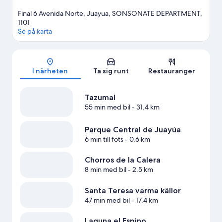
Final 6 Avenida Norte, Juayua, SONSONATE DEPARTMENT,
1101
Se på karta
Karta
I närheten
Ta sig runt
Restauranger
Tazumal
55 min med bil
- 31.4 km
Parque Central de Juayúa
6 min till fots
- 0.6 km
Chorros de la Calera
8 min med bil
- 2.5 km
Santa Teresa varma källor
47 min med bil
- 17.4 km
Laguna el Espino