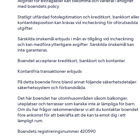
Avgifter för extragäster kan tillkomma och varierar i enlighet
med boendets policy.
Statligt utfärdad fotolegitimation och kreditkort, bankkort eller
kontantdeposition kan krävas vid incheckning för oförutsedda
utgifter.
Särskilda önskemål erbjuds i mån av tillgång vid incheckning
och kan medföra ytterligare avgifter. Särskilda önskemål kan
inte garanteras.
Boendet accepterar kreditkort, bankkort och kontanter.
Kontantfria transaktioner erbjuds
På detta boende finns bland annat följande säkerhetsdetaljer:
säkerhetssystem och förbandslåda.
Det här boendet har utomhusområden såsom balkonger,
uteplatser och terrasser som kanske inte är lämpliga för barn.
Om du har frågor rekommenderar vi att du kontaktar boendet
före ankomst för att bekräfta att de kan ta emot dig i ett
lämpligt rum.
Boendets registreringsnummer 420590