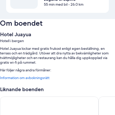
55 min med bil
- 26.0 km
Om boendet
Hotel Juayua
Hotell i bergen
Hotel Juayua lockar med gratis frukost enligt egen beställning, en
terrass och en trädgård. Utöver att dra nytta av bekvämligheter som
tvättmöjligheter och en restaurang kan du hålla dig uppkopplad via
gratis wi-fi på rummet.
Här följer några andra förmåner:
Information om avbokningsrätt
En utomhuspool
Gratis vanlig parkering
Liknande boenden
Info om cykelturer, en rökfri anläggning och en bankettsal
En cykelparkering och hjälp med bokning av biljetter och guidade
Hotel Alicante Montana
Los Cuat
turer
Gästrecensionerna ger toppbetyg för den hjälpsamma personalen