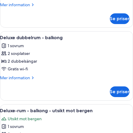
balkong
Mer
Mer information
-
information
utsikt
om
Se priser
Deluxe
mot
dubbelrum
bergen
-
Öppna
Ett hotellrum med två sängar, ett nat
8
balkong
Deluxe dubbelrum - balkong
alla
-
1 sovrum
utsikt
foton
mot
2 sovplatser
för
bergen
Deluxe
2 dubbelsängar
dubbelrum
Gratis wi-fi
-
Mer
Mer information
balkong
information
om
Se priser
Deluxe
dubbelrum
-
Öppna
En frukostbricka med croissanter, fruk
8
balkong
Deluxe-rum - balkong - utsikt mot bergen
alla
Utsikt mot bergen
foton
1 sovrum
för