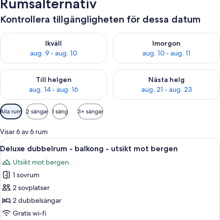
Rumsalternativ
Kontrollera tillgängligheten för dessa datum
Kontrollera tillgängligheten för ikväll aug. 9 - aug. 10
Kontrollera tillgängligheten fö
Ikväll
Imorgon
aug. 9 - aug. 10
aug. 10 - aug. 11
Kontrollera tillgängligheten för den här helgen aug. 14 - aug. 
Kontrollera tillgängligheten fö
Till helgen
Nästa helg
aug. 14 - aug. 16
aug. 21 - aug. 23
Tillgängliga
Alla rum
2 sängar
1 säng
3+ sängar
filter
för
Visar 6 av 6 rum
rum
Öppna
Ett hotellrum med två sängar, ett lite
9
Deluxe dubbelrum - balkong - utsikt mot bergen
alla
Utsikt mot bergen
foton
1 sovrum
för
Deluxe
2 sovplatser
dubbelrum
2 dubbelsängar
-
Gratis wi-fi