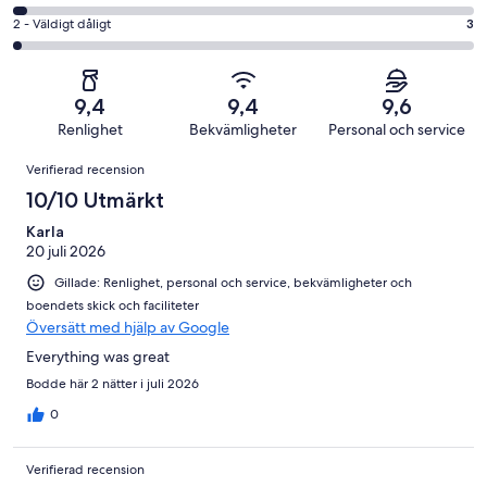
119
Okej
betyg.
-
av
i
2
2 - Väldigt dåligt
3
24
Dåligt
153
betyg.
-
av
i
recensioner
3
Väldigt
153
betyg.
av
dåligt
recensioner
4
9,4
9,4
9,6
153
i
av
Renlighet
Bekvämligheter
Personal och service
recensioner
betyg.
153
Recensioner
3
Verifierad recension
recensioner
av
10/10 Utmärkt
153
recensioner
Karla
20 juli 2026
Gillade: Renlighet, personal och service, bekvämligheter och
boendets skick och faciliteter
Översätt med hjälp av Google
Everything was great
Bodde här 2 nätter i juli 2026
0
Verifierad recension