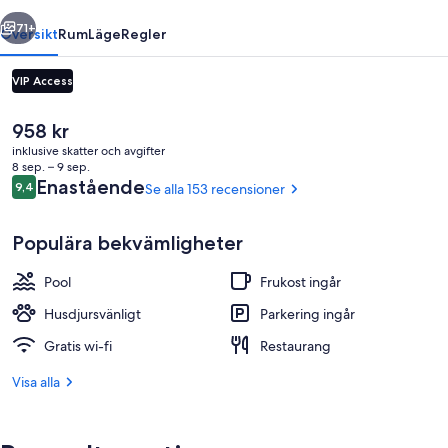
regående
Nästa
71+
Översikt
Rum
Läge
Regler
VIP Access
Det
958 kr
nuvarande
inklusive skatter och avgifter
priset
8 sep. – 9 sep.
är
Recensioner
Enastående
9,4
Se alla 153 recensioner
9,4 av 10,
958 kr
Populära bekvämligheter
Restaurang
Pool
Frukost ingår
Husdjursvänligt
Parkering ingår
Gratis wi-fi
Restaurang
Visa alla