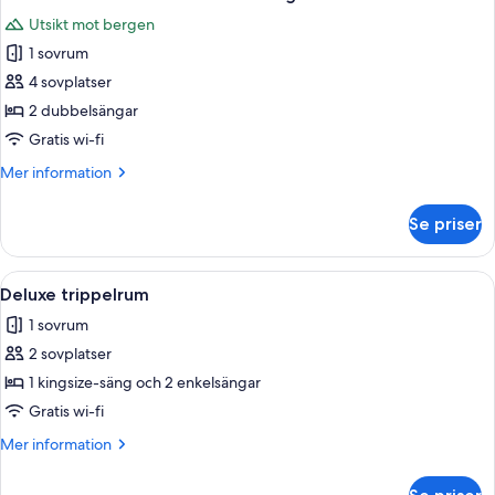
alla
Utsikt mot bergen
foton
1 sovrum
för
Classic
4 sovplatser
dubbelrum
2 dubbelsängar
-
Gratis wi-fi
utsikt
Mer
Mer information
mot
information
bergen
om
Se priser
Classic
dubbelrum
-
Öppna
Ett hotellrum med två sängar, en stol,
9
utsikt
Deluxe trippelrum
alla
mot
1 sovrum
bergen
foton
2 sovplatser
för
Deluxe
1 kingsize-säng och 2 enkelsängar
trippelrum
Gratis wi-fi
Mer
Mer information
information
om