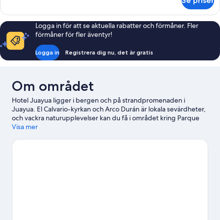
Se priser
Deluxe
trippelrum
Logga in för att se aktuella rabatter och förmåner. Fler
förmåner för fler äventyr!
Logga in
Registrera dig nu, det är gratis
Om området
Hotel Juayua ligger i bergen och på strandpromenaden i
Juayua. El Calvario-kyrkan och Arco Durán är lokala sevärdheter,
och vackra naturupplevelser kan du få i området kring Parque
Nacional El Imposible och Parque Central de Juayúa. Apanecas
Visa mer
labyrint och Centro Para la Cultura y las Artes Dr. Alfredo Espino
är också värda ett besök. Ta lite tid för dig själv i de varma
källorna i området, eller få lite frisk luft och prova på
bergsklättring, ziplining eller klättring i närheten.
Gå till vår
reseguide för Juayua