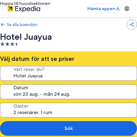
Hoppa till huvudsektionen
Hämta appen
Se alla boenden
Hotel Juayua
3.5-
stjärnigt
boende
Välj datum för att se priser
Vart reser du?
Datum
Gäster
Sök