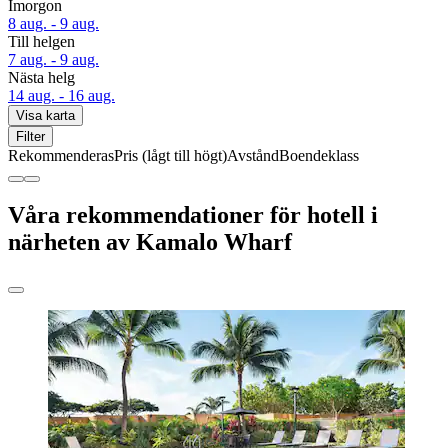
Imorgon
8 aug. - 9 aug.
Till helgen
7 aug. - 9 aug.
Nästa helg
14 aug. - 16 aug.
Visa karta
Filter
Rekommenderas
Pris (lågt till högt)
Avstånd
Boendeklass
Våra rekommendationer för hotell i
närheten av Kamalo Wharf