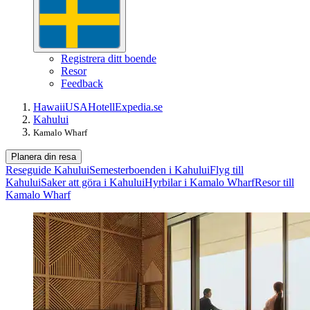
Registrera ditt boende
Resor
Feedback
Hawaii
USA
Hotell
Expedia.se
Kahului
Kamalo Wharf
Planera din resa
Reseguide Kahului
Semesterboenden i Kahului
Flyg till
Kahului
Saker att göra i Kahului
Hyrbilar i Kamalo Wharf
Resor till
Kamalo Wharf