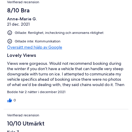
Verifierad recension
8/10 Bra
Anne-Marie G.
21 dec. 2021
Gillade: Renlighet, incheckning och annonsens riktighet
Gillade inte: Kommunikation
Översätt med hjälp av Google
Lovely Views
Views were gorgeous. Would not recommend booking during
the winter if you don’t have a vehicle that can handle very steep
downgrade with turns on ice. I attempted to communicate my
vehicle specifics ahead of booking since there were no photos
of what we’d be dealing with, they said chains would do it. Then
we get there and there was no way we would’ve made it down
Bodde här 2 nätter i december 2021
or back up without getting stuck or falling off-road. The
property management team called to tell us we couldn’t leave
0
the car up at the top easement, but also didn’t recommend any
other alternative which was essentially saying we couldn’t stay
Verifierad recension
there. Thankfully, we made friends with a generous neighbor.
10/10 Utmärkt
Kyle Z.