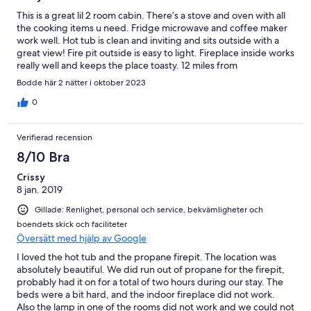
This is a great lil 2 room cabin. There’s a stove and oven with all
the cooking items u need. Fridge microwave and coffee maker
work well. Hot tub is clean and inviting and sits outside with a
great view! Fire pit outside is easy to light. Fireplace inside works
really well and keeps the place toasty. 12 miles from
Leavenworth and really serene. Great place to stay for a small
Bodde här 2 nätter i oktober 2023
group or a romantic getaway!
0
Verifierad recension
8/10 Bra
Crissy
8 jan. 2019
Gillade: Renlighet, personal och service, bekvämligheter och
boendets skick och faciliteter
Översätt med hjälp av Google
I loved the hot tub and the propane firepit. The location was
absolutely beautiful. We did run out of propane for the firepit,
probably had it on for a total of two hours during our stay. The
beds were a bit hard, and the indoor fireplace did not work.
Also the lamp in one of the rooms did not work and we could not