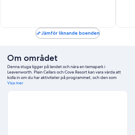
Enastående,
Enaståe
2 recensioner
7 recens
Jämför liknande boenden
Om området
Denna stuga ligger på landet och nära en temapark i
Leavenworth. Plain Cellars och Cove Resort kan vara värda att
kolla in om du har aktiviteter på programmet, och den som
föredrar att se områdets turistattraktioner kan besöka
Visa mer
Leavenworth Reindeer Farm och Leavenworth Summer Theater.
Prova på längdskidåkning och snowboardåkning i närheten,
eller upplev andra friluftsaktiviteter som kälkåkning och
skridskoåkning.
Gå till vår reseguide för Leavenworth
Se fler stugor i Leavenworth