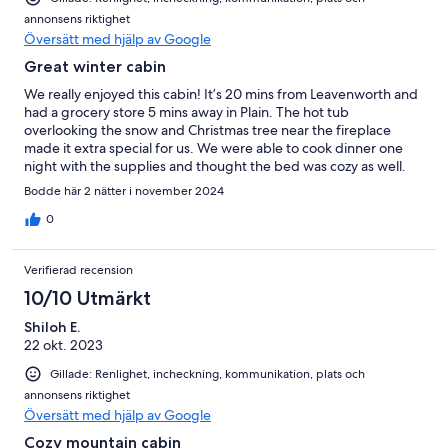
annonsens riktighet
Översätt med hjälp av Google
Great winter cabin
We really enjoyed this cabin! It’s 20 mins from Leavenworth and
had a grocery store 5 mins away in Plain. The hot tub
overlooking the snow and Christmas tree near the fireplace
made it extra special for us. We were able to cook dinner one
night with the supplies and thought the bed was cozy as well.
Very well stocked. Will revisit!
Bodde här 2 nätter i november 2024
0
Verifierad recension
10/10 Utmärkt
Shiloh E.
22 okt. 2023
Gillade: Renlighet, incheckning, kommunikation, plats och
annonsens riktighet
Översätt med hjälp av Google
Cozy mountain cabin