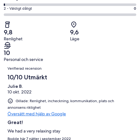
61
Okej
betyg.
-
av
i
2
2 - Väldigt dåligt
0
25
Dåligt
88
betyg.
-
av
i
recensioner
1
Väldigt
88
betyg.
av
dåligt
recensioner
1
9,8
9,6
88
i
av
Renlighet
Läge
recensioner
betyg.
88
0
recensioner
10
av
Personal och service
88
Recensioner
recensioner
Verifierad recension
10/10 Utmärkt
Julie B.
10 okt. 2022
Gillade: Renlighet, incheckning, kommunikation, plats och
annonsens riktighet
Översätt med hjälp av Google
Great!
We had a very relaxing stay
Bodde här 7 nätter i september 2022