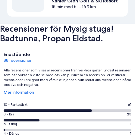
Kahler Glen Golf & Ski Resort
15 min med bil
- 16.9 km
Recensioner för Mysig stuga!
Badtunna, Propan Eldstad.
Recensioner
Enastående
88 recensioner
Alla recensioner som visas är recensioner från verkliga gäster. Endast resenärer
som har bokat en vistelse med oss kan publicera en recension. Vi verifierar
recensioner i enlighet med våra riktlinjer och publicerar alla recensioner, både
positiva och negativa.
Öppnas
Mer information
i
ett
10
10 - Fantastiskt
61
nytt
-
fönster
8
8 - Bra
25
Fantastiskt
-
i
6
6 - Okej
1
Bra
betyg.
-
i
4
4 - Dåligt
1