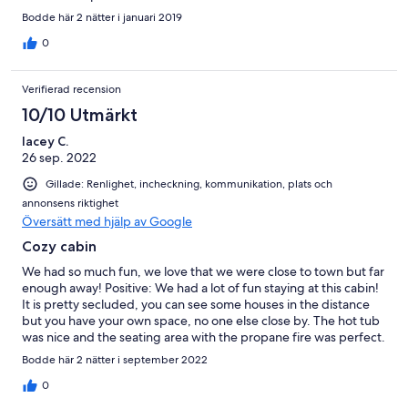
figure out how to get the DVD player to work. But overall we
Bodde här 2 nätter i januari 2019
loved the cabin, perfect winter escape.
0
Verifierad recension
10/10 Utmärkt
lacey C.
26 sep. 2022
Gillade: Renlighet, incheckning, kommunikation, plats och
annonsens riktighet
Översätt med hjälp av Google
Cozy cabin
We had so much fun, we love that we were close to town but far
enough away! Positive: We had a lot of fun staying at this cabin!
It is pretty secluded, you can see some houses in the distance
but you have your own space, no one else close by. The hot tub
was nice and the seating area with the propane fire was perfect.
Could be better: they really need to treat the shower head with
Bodde här 2 nätter i september 2022
something to get the calcium build up off. The spray ports are
going every which way and because of that the pressure of the
0
water stung my face when I was washing it. Just taking if off and