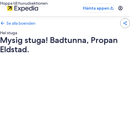
Hoppa till huvudsektionen
Hämta appen
Se alla boenden
Hel stuga
Mysig stuga! Badtunna, Propan
Eldstad.
Fotogalleri