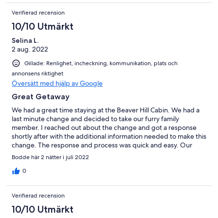
soaking the face in distilled vinegar for 24 hours and using a stiff
Verifierad recension
bristle brush will clean it perfectly. I did not see any note before
renting or getting there about the water. It does have a sulfer
10/10 Utmärkt
smell and it can be strong. It's perfectly safe and they provide a
Selina L.
Britta filter but I would suggest buying bottled water or
2 aug. 2022
bringing some from home of you have good water. We always
do that when we go anywhere but if we had decided not to this
Gillade: Renlighet, incheckning, kommunikation, plats och
time I would have been disapointed that i had to go buy a case if
annonsens riktighet
water. All in all it was a really good stay!
Översätt med hjälp av Google
Great Getaway
We had a great time staying at the Beaver Hill Cabin. We had a
last minute change and decided to take our furry family
member. I reached out about the change and got a response
shortly after with the additional information needed to make this
change. The response and process was quick and easy. Our
little family enjoyed our stay, would love to visit again in the
Bodde här 2 nätter i juli 2022
future.
0
Verifierad recension
10/10 Utmärkt