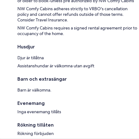
or older to book-unless pre authorized by NW Comfy Cabins
NW Comfy Cabins adheres strictly to VRBO's cancellation
policy and cannot offer refunds outside of those terms.
Consider Travel Insurance.
NW Comfy Cabins requires a signed rental agreement prior to
occupancy of the home.
Husdjur
Djur är tillåtna
Assistanshundar är välkomna utan avgift
Barn och extrasängar
Barn är välkomna.
Evenemang
Inga evenemang tillåts
Rökning tillåten
Rökning förbjuden