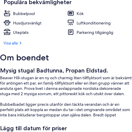
Populära bekvämligheter
Bubbelpool
Kök
Husdjursvänligt
Luftkonditionering
Uteplats
Parkering tillgänglig
Visa alla
Om boendet
Mysig stuga! Badtunna, Propan Eldstad.
Beaver Hill-stugan är en ny och charmig liten tillflyktsort som är bekvämt
för antingen ett par, en familj-tillflyktsort eller en liten grupp vänner att
ansluta igen. Prova livet i denna avslappnade nordiska dekorerade
stuga med 2 mysiga sovrum, ett pittoreskt kök och utsikt över dalen.
Bubbelbadet ligger precis utanför den täckta verandan och är en
perfekt plats att koppla av medan du tar i det omgivande området som
inte bara inkluderar bergstoppar utan själva dalen. Bredt öppet
utrymme och stjärnklar himmel är ett underbart sätt att tillbringa en kväll
i väntan på spänningen med att upptäcka en fotografering om det inte
Lägg till datum för priser
räckte, se noga efter en glimt av det lokala djurlivet när de söker sin