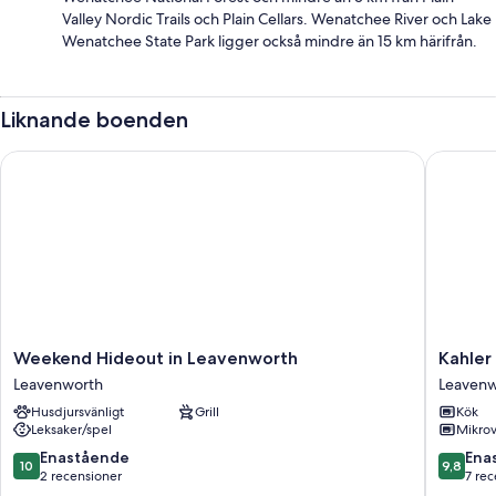
Valley Nordic Trails och Plain Cellars. Wenatchee River och Lake
Wenatchee State Park ligger också mindre än 15 km härifrån.
Liknande boenden
Weekend Hideout in Leavenworth
Kahler M
Weekend
Kahler
Weekend Hideout in Leavenworth
Kahler
Hideout
Mountai
Leavenworth
Leavenw
in
Club
Husdjursvänligt
Grill
Kök
Leavenworth
Leavenw
Leksaker/spel
Mikro
Leavenworth
10.0
9.8
Enastående
Ena
10
9,8
av
av
2 recensioner
7 re
10,
10,