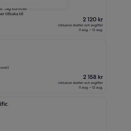
ktig pärla till hotell
pris. Jag kommer
 tillbaka till
Priset
2 120 kr
är
inklusive skatter och avgifter
2 120 kr
11 aug. – 12 aug.
ioner)
Priset
2 158 kr
är
inklusive skatter och avgifter
2 158 kr
11 aug. – 12 aug.
fic