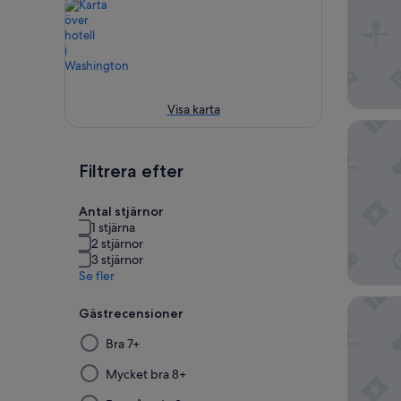
Visa karta
Mediter
Filtrera efter
Antal stjärnor
1 stjärna
2 stjärnor
3 stjärnor
Se fler
Executiv
Gästrecensioner
Om
Bra 7+
du
väljer
Mycket bra 8+
och