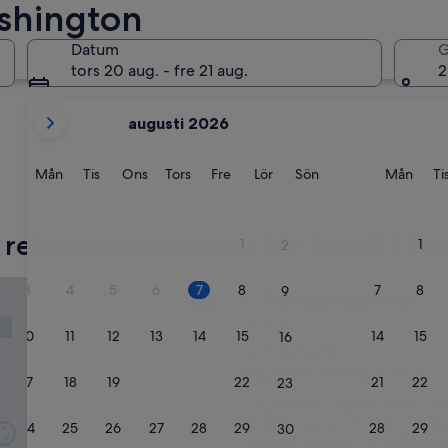
ashington
Leavenworth
Spokane (
Datum
G
tors 20 aug. - fre 21 aug.
2
dina
augusti 2026
nuvarande
månader
är
Måndag
Tisdag
Onsdag
Torsdag
Fredag
Lördag
Söndag
Månd
Mån
Tis
Ons
Tors
Fre
Lör
Sön
Mån
Ti
August
2026
Leavenworth
Spokane
och
 rekommendationer för hotell i W
1
1
2
September
2026.
town Inn
3
4
5
6
7
8
7
8
9
The Belltown Inn
1. The Belltown Inn
2.5-
10
11
12
13
14
15
14
15
16
stjärnigt
Centrala Seattle
boende
9.4
9,4/10
Enastående
(4 737 recens
17
18
19
20
21
22
21
22
23
av
“
“Jag hälsade på goda vänner i S
10,
J
en affärsresa och bodde här sista
Enastående,
24
25
26
27
28
29
28
29
30
a
hemfärd. HOtellet var helt fantast
(4 737 recensioner)