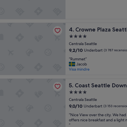
t
10,
l
Bra,
e
(5 279 recensioner)
i
s
Plaza Seattle - Downtown by IHG
Crowne Plaza Seattle - Do
4. Crowne Plaza Seat
a
m
4.0-
b
stjärnigt
Centrala Seattle
a
boende
n
9.2
9,2/10
Underbart
(3 787 recensio
d
av
“
“Rummet”
m
10,
R
Jacob
e
Underbart,
u
Visa mindre
d
(3 787 recensioner)
m
e
m
n
eattle Downtown Hotel by APA
e
Coast Seattle Downtown Ho
5. Coast Seattle Dow
a
t
f
4.0-
”
f
stjärnigt
Centrala Seattle
ä
boende
r
9.0
9,0/10
Underbart
(3 153 recensio
s
av
“
“Nice View over the city. We ha
r
10,
N
offers nice breakfast and a light 
e
Underbart,
i
”
s
(3 153 recensioner)