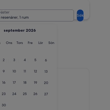
med omnejd)
Port Angeles
äster
Sök
 resenärer, 1 rum
september 2026
ag
Tisdag
Onsdag
Torsdag
Fredag
Lördag
Söndag
s
Ons
Tors
Fre
Lör
Sön
 (med omnejd)
Port Angeles
ashington
2
3
4
5
6
9
10
11
12
13
16
17
18
19
20
ioner)
23
24
25
26
27
eattle i samband med
 natten innan
30
iskt, perfekt läge,