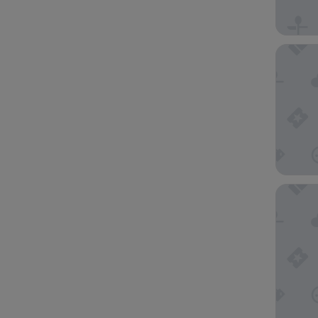
The Par
Mayflow