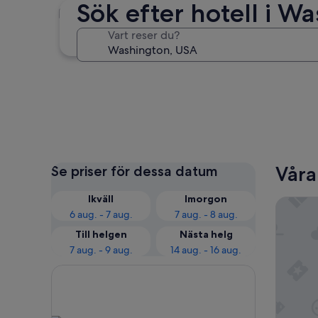
Sök efter hotell i W
Seattle
Vart reser du?
Seattle
Våra
Se priser för dessa datum
Ikväll
Imorgon
The Bell
6 aug. - 7 aug.
7 aug. - 8 aug.
Till helgen
Nästa helg
7 aug. - 9 aug.
14 aug. - 16 aug.