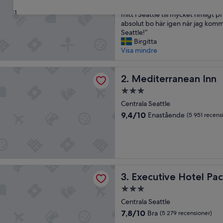
g
rent och snyggt och bekvämt. En ri
31
h
mitt i Seattle till mycket rimligt 
ä
absolut bo här igen när jag kommer
l
Seattle!”
s
Birgitta
a
Visa mindre
d
e
ranean Inn
p
Mediterranean Inn
2. Mediterranean Inn
å
3.0-
g
stjärnigt
o
Centrala Seattle
boende
d
9.4
9,4/10
Enastående
(5 951 recens
a
av
v
10,
ä
Enastående,
n
(5 951 recensioner)
n
e
e Hotel Pacific
Executive Hotel Pacific
r
3. Executive Hotel Paci
i
3.0-
S
stjärnigt
Centrala Seattle
e
boende
a
7.8
7,8/10
Bra
(5 279 recensioner)
t
av