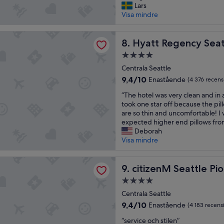
f
Lars
l
n
e
Visa mindre
u
a
k
b
n
t
r
egency Seattle
h
l
Hyatt Regency Seattle
8. Hyatt Regency Seat
o
e
ä
o
m
4.0-
g
m
f
stjärnigt
e
Centrala Seattle
w
ä
boende
,
h
9.4
9,4/10
Enastående
r
(4 376 recens
t
i
av
d
“
y
“The hotel was very clean and in a
c
10,
.
T
s
took one star off because the pil
h
Enastående,
H
h
t
are so thin and uncomfortable! I
o
(4 376 recensioner)
O
e
a
expected higher end pillows from
f
t
h
r
Deborah
f
e
o
u
Visa mindre
e
l
t
m
r
l
e
,
s
 Seattle Pioneer Square
e
l
citizenM Seattle Pioneer Sq
b
9. citizenM Seattle Pi
n
t
w
e
i
v
4.0-
a
k
c
a
stjärnigt
s
Centrala Seattle
v
e
r
boende
v
ä
b
9.4
9,4/10
Enastående
(4 183 recens
h
e
m
r
av
e
“
r
“service och stilen”
a
e
10,
l