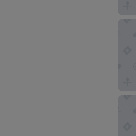
Hyatt R
citizenM