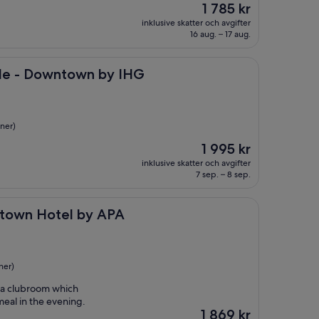
Priset
1 785 kr
är
inklusive skatter och avgifter
1 785 kr
16 aug. – 17 aug.
wntown by IHG
tle - Downtown by IHG
ner)
Priset
1 995 kr
är
inklusive skatter och avgifter
1 995 kr
7 sep. – 8 sep.
tel by APA
ntown Hotel by APA
ner)
d a clubroom which
meal in the evening.
Priset
1 869 kr