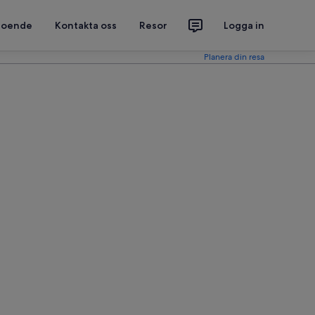
 boende
Kontakta oss
Resor
Logga in
Planera din resa