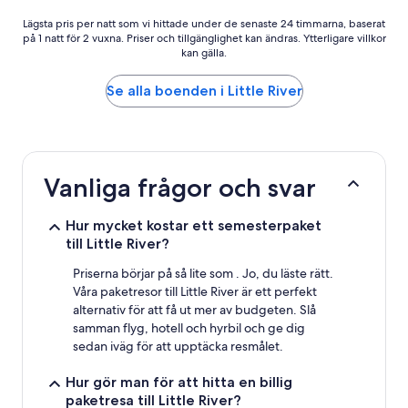
Lägsta
Lägsta pris per natt som vi hittade under de senaste 24 timmarna, baserat
på 1 natt för 2 vuxna. Priser och tillgänglighet kan ändras. Ytterligare villkor
pris
kan gälla.
per
natt
som
Se alla boenden i Little River
vi
hittade
under
de
senaste
Vanliga frågor och svar
24 timmarna,
baserat
på
Hur mycket kostar ett semesterpaket
1 natt
till Little River?
för
2 vuxna.
Priserna börjar på så lite som . Jo, du läste rätt.
Priser
Våra paketresor till Little River är ett perfekt
och
alternativ för att få ut mer av budgeten. Slå
tillgänglighet
samman flyg, hotell och hyrbil och ge dig
kan
sedan iväg för att upptäcka resmålet.
ändras.
Ytterligare
Hur gör man för att hitta en billig
villkor
paketresa till Little River?
kan