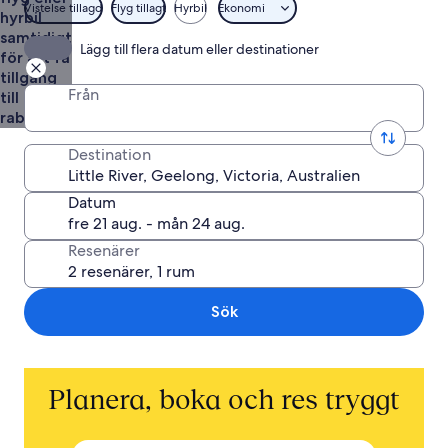
Simon
Vistelse tillagd
Flyg tillagt
Hyrbil
Ekonomi
hyrbil
Maddock
samtidigt
Lägg till flera datum eller destinationer
för att få
tillgång
Från
till
rabatter
Destination
Datum
Resenärer
Sök
Planera, boka och res tryggt