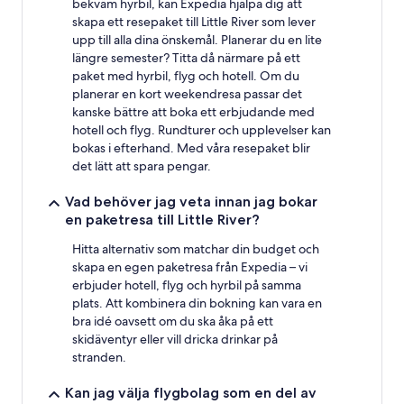
bekväm hyrbil, kan Expedia hjälpa dig att
skapa ett resepaket till Little River som lever
upp till alla dina önskemål. Planerar du en lite
längre semester? Titta då närmare på ett
paket med hyrbil, flyg och hotell. Om du
planerar en kort weekendresa passar det
kanske bättre att boka ett erbjudande med
hotell och flyg. Rundturer och upplevelser kan
bokas i efterhand. Med våra resepaket blir
det lätt att spara pengar.
Vad behöver jag veta innan jag bokar
en paketresa till Little River?
Hitta alternativ som matchar din budget och
skapa en egen paketresa från Expedia – vi
erbjuder hotell, flyg och hyrbil på samma
plats. Att kombinera din bokning kan vara en
bra idé oavsett om du ska åka på ett
skidäventyr eller vill dricka drinkar på
stranden.
Kan jag välja flygbolag som en del av