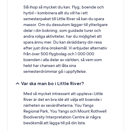
gälla.
Slå ihop så mycket du kan. Flyg, boende och
hyrbil – kombinera allt du vill ha i ett
semesterpaket till Little River så kan du spara
massor. Om du dessutom lägger till ytterligare
delar i din bokning, som guidade turer och
andra roliga aktiviteter, har du möjlighet att
spara ännu mer. Du kan skräddarsy din resa
efter just dina önskemål. Vi erbjuder alternativ
från över 500 flygbolag och 1 000 000
boenden i alla delar av världen, så vem som
helst har chansen att låta sina
semesterdrömmar gå i uppfyllelse.
Var ska man bo i Little River?
Med så mycket intressant att uppleva i Little
River är det en bra idé att välja ett boende i
närheten av sevärdheterna. You Yangs
Regional Park, You Yangs och Mount Rothwell
Biodiversity Interpretation Centre är några
besöksmål att lägga till på din lista.