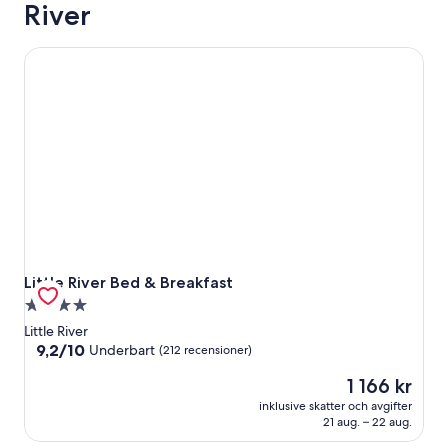
River
Little River Bed & Breakfast
Little River Bed & Breakfast
Little River Bed & Breakfast
4.0-
stjärnigt
Little River
boende
9.2
9,2/10
Underbart
(212 recensioner)
av
Priset
1 166 kr
10,
är
Underbart,
inklusive skatter och avgifter
1 166 kr
(212 recensioner)
21 aug. – 22 aug.