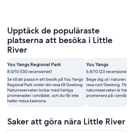
Upptäck de populäraste
platserna att besöka i Little
River
You Yangs Regional Park
You Yangs
8.0/10 (130 recensioner)
6.8/10 (23 recensioner)
Se till att passa in ett besök på You Yangs
Bege dig ut i naturen vid
Regional Park under din resa till Geelong.
resa runt Geelong. Flods
Naturreservaten lockar med härliga
naturreservaten är härliga
promenader i området, och du får inte
promenera på i området.
heller missa kasinona.
Saker att göra nära Little River
Melbourne Magic Show: Impossible Occurrences Ticket