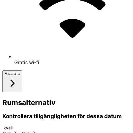
50+
Översikt
Bekvämligheter
Läge
Priser
Regler
Det nuvarande priset är 1 650 kr
1 650 kr
inklusive skatter och avgifter
9 aug. – 10 aug.
Recensioner
7,6
7,6 av 10,
Bra
Se alla 22 recensioner