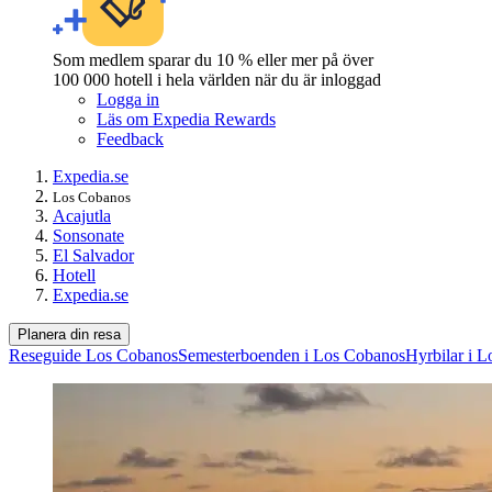
Som medlem sparar du 10 % eller mer på över
100 000 hotell i hela världen när du är inloggad
Logga in
Läs om Expedia Rewards
Feedback
Expedia.se
Los Cobanos
Acajutla
Sonsonate
El Salvador
Hotell
Expedia.se
Planera din resa
Reseguide Los Cobanos
Semesterboenden i Los Cobanos
Hyrbilar i 