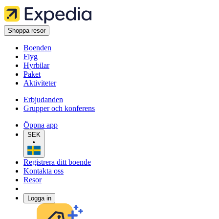
Shoppa resor
Boenden
Flyg
Hyrbilar
Paket
Aktiviteter
Erbjudanden
Grupper och konferens
Öppna app
SEK
•
Registrera ditt boende
Kontakta oss
Resor
Logga in