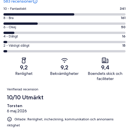
583 recensioner
10
10 - Fantastiskt
341
-
8
8 - Bra
161
Fantastiskt
-
i
6
6 - Okej
50
Bra
betyg.
-
i
4
4 - Dåligt
16
341
Okej
betyg.
-
av
i
2
2 - Väldigt dåligt
15
161
Dåligt
583
betyg.
-
av
i
recensioner
50
Väldigt
583
betyg.
av
dåligt
recensioner
16
9,2
9,2
9,4
583
i
av
Renlighet
Bekvämligheter
Boendets skick och
recensioner
betyg.
583
faciliteter
15
recensioner
Recensioner
av
Verifierad recension
583
10/10 Utmärkt
recensioner
Torsten
6 maj 2026
Gillade: Renlighet, incheckning, kommunikation och annonsens
riktighet