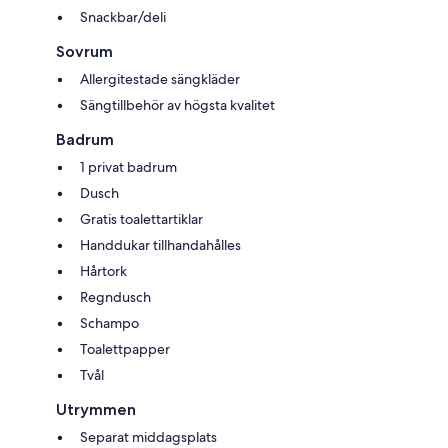
Snackbar/deli
Sovrum
Allergitestade sängkläder
Sängtillbehör av högsta kvalitet
Badrum
1 privat badrum
Dusch
Gratis toalettartiklar
Handdukar tillhandahålles
Hårtork
Regndusch
Schampo
Toalettpapper
Tvål
Utrymmen
Separat middagsplats