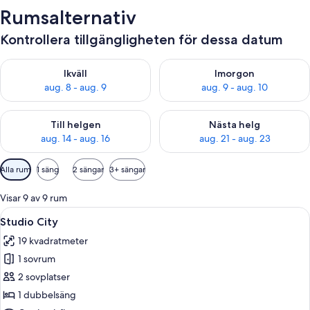
Rumsalternativ
Kontrollera tillgängligheten för dessa datum
Kontrollera tillgängligheten för ikväll aug. 8 - aug. 9
Kontrollera tillgängligheten f
Ikväll
Imorgon
aug. 8 - aug. 9
aug. 9 - aug. 10
Kontrollera tillgängligheten för den här helgen aug. 14 - aug. 
Kontrollera tillgängligheten fö
Till helgen
Nästa helg
aug. 14 - aug. 16
aug. 21 - aug. 23
Tillgängliga
Alla rum
1 säng
2 sängar
3+ sängar
filter
för
Visar 9 av 9 rum
rum
Öppna
Ett modernt sovrum med en mörkblå s
7
Studio City
alla
19 kvadratmeter
foton
1 sovrum
för
Studio
2 sovplatser
City
1 dubbelsäng