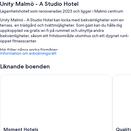
Unity Malmö - A Studio Hotel
Lägenhetshotell som renoverades 2023 och ligger i Malmö centrum
Unity Malmö - A Studio Hotel kan locka med bekvämligheter som en
terrass, en trädgård och tvättmöjligheter. Som gäst kan du hålla dig
uppkopplad via gratis wi-fi på rummet och utnyttja andra
bekvämligheter, såsom ett fritidsområde utomhus och ett dygnet runt-
öppet fitnesscenter.
Här följer några andra förmåner:
Information om avbokningsrätt
Frukost (tilläggsavgift), hyrcyklar och snabb utcheckning
Liknande boenden
Conciergetjänster, en hiss och utomhusmöbler
Mötesrum, flerspråkig personal och hjälp med bokning av biljetter
Moment Hotels
Quality H
och guidade turer
Gästrecensionerna nämner positiva saker om den hjälpsamma
personalen
Om rummen
Samtliga 237 individuellt möblerade rum erbjuder bekvämligheter som
sängtillbehör av högsta kvalitet och arbetsyta för laptop, samt extra
detaljer såsom separata sittutrymmen och separata middagsplatser.
Moment
Quality
Moment Hotels
Quality