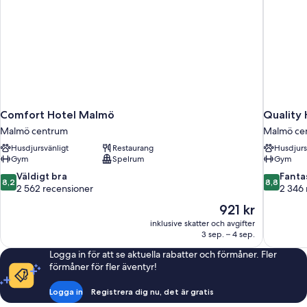
Comfort Hotel Malmö
Quality 
Malmö centrum
Malmö ce
Husdjursvänligt
Restaurang
Husdjurs
Gym
Spelrum
Gym
8.2
8.8
Väldigt bra
Fanta
8,2
8,8
av
av
2 562 recensioner
2 346 
10,
10,
Priset
921 kr
Väldigt
Fantastiskt
är
inklusive skatter och avgifter
bra,
2 346 rec
921 kr
3 sep. – 4 sep.
2 562 recensioner
Logga in för att se aktuella rabatter och förmåner. Fler
förmåner för fler äventyr!
Logga in
Registrera dig nu, det är gratis