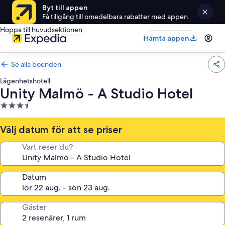
Byt till appen
Få tillgång till omedelbara rabatter med appen
Hoppa till huvudsektionen
Hämta appen
Se alla boenden
Lägenhetshotell
Unity Malmö - A Studio Hotel
3.5-
stjärnigt
boende
Välj datum för att se priser
Vart reser du?
Datum
Gäster