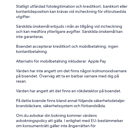
Statligt utfärdad fotolegitimation och kreditkort, bankkort eller
kontantdeposition kan krävas vid incheckning för oförutsedda
utgifter.
Särskilda önskemål erbjuds i mån av tillgång vid incheckning
och kan medföra ytterligare avgifter. Särskilda önskemål kan
inte garanteras.
Boendet accepterar kreditkort och mobilbetalning; ingen
kontantbetalning.
Alternativ för mobilbetalning inkluderar: Apple Pay
Värden har inte angett om det finns någon kolmonoxidvarnare
på boendet. Överväg att ta en bärbar varnare med dig på
resan.
Värden har angett att det finns en rökdetektor på boendet.
På detta boende finns bland annat följande säkerhetsdetaljer:
brandsläckare, säkerhetssystem och förbandslåda.
Om du avbokar din bokning kommer värdens
avbokningspolicy att gälla. I enlighet med EU-bestämmelser
om konsumenträtt gäller inte ångerrätten för