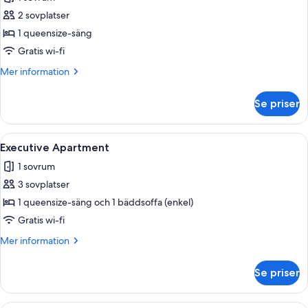
foton
2 sovplatser
för
Lägenhet
1 queensize-säng
Deluxe
Gratis wi-fi
Mer
Mer information
information
om
Se priser
Lägenhet
Deluxe
Öppna
Ett modernt kök med mörka skåp, en 
9
Executive Apartment
alla
1 sovrum
foton
3 sovplatser
för
Executive
1 queensize-säng och 1 bäddsoffa (enkel)
Apartment
Gratis wi-fi
Mer
Mer information
information
om
Se priser
Executive
Apartment
Ett modernt sovrum med en säng, en d