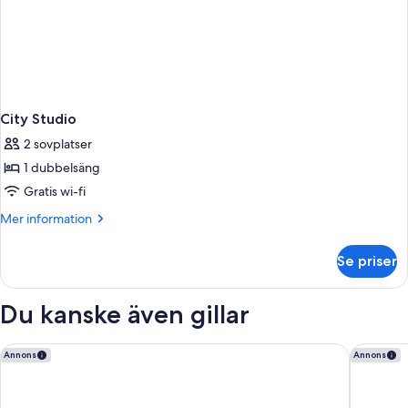
City Studio
2 sovplatser
1 dubbelsäng
Gratis wi-fi
Mer
Mer information
information
om
Se priser
City
Studio
Du kanske även gillar
Comfort Hotel Malmö
Quality H
Annons
Annons