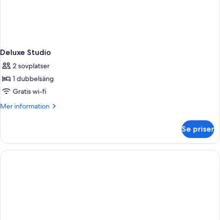
Deluxe Studio
2 sovplatser
1 dubbelsäng
Gratis wi-fi
Mer
Mer information
information
om
Se priser
Deluxe
Studio