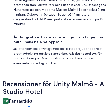
promenad från Folkets Park och Prison Island. Enskifteshagens
Hundrastplats och Moderna Museet Malmö ligger också 2 km
härifrån. Östervärn tågstation ligger på 14 minuters
gångavstånd och till Rosengård station promenerar du på 18
minuter.
Är det gratis att avboka bokningen och får jag i så
fall tillbaka hela beloppet?
Ja, eftersom det är viktigt med flexibilitet erbjuder boendet
gratis avbokning på vissa rumspriser. Avbokningspolicyn för
boendet finns på vår webbplats om du vill läsa mer om
eventuella undantag och krav.
Recensioner
Recensioner för Unity Malmö - A
Studio Hotel
Fantastiskt
8,8