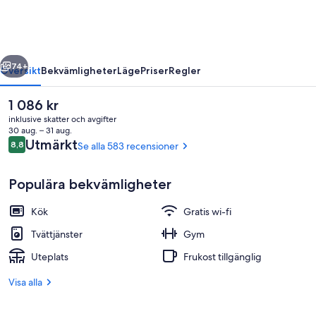
A
Studio
Hotel
regående
Nästa
74+
Översikt
Bekvämligheter
Läge
Priser
Regler
Det
1 086 kr
nuvarande
inklusive skatter och avgifter
priset
30 aug. – 31 aug.
är
Recensioner
Utmärkt
8,8
Se alla 583 recensioner
8,8 av 10,
1 086 kr
Populära bekvämligheter
Kök
Gratis wi-fi
Lounge
Tvättjänster
Gym
Uteplats
Frukost tillgänglig
Visa alla