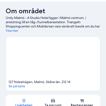
Om området
Unity Malmö - A Studio Hotel ligger i Malmö centrum, i
anslutning till en tåg-/tunnelbanestation. Triangeln
Shoppingcenter och Mobilia kan vara värda ett besök om du har
shopping på programmet, och den som föredrar att uppleva
Visa mer
områdets vackra natur kan utforska Folkets Park och
Slottsparken. Har du tänkt gå på ett evenemang eller se en
match när du är i stan? Kolla upp vad som är på gång på Malmö
Idrottsplats eller Malmö Live.
Gå till vår reseguide för Malmö
Se fler lägenhetshotell i Malmö
127 Nobelvägen, Malmö, Skåne län, 212 14
Se på karta
Karta
I närheten
Ta sig runt
Restauranger