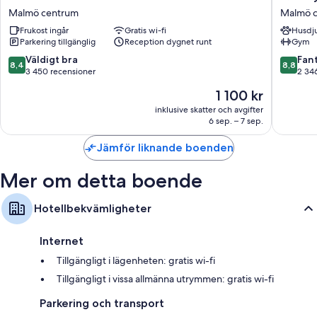
Du kan också hitta följande bekvämligheter i samtliga rum:
Hotels
Hotel
Malmö centrum
Malmö 
Malmö
the
Allergitestade sängkläder och gratis spjälsängar
Frukost ingår
Gratis wi-fi
Husdju
centrum
Mill
Parkering tillgänglig
Reception dygnet runt
Gym
Badrum med regnduschar och gratis toalettartiklar
Malmö
centrum
8.4
8.8
Väldigt bra
Fant
Garderober, separata sittutrymmen och separata middagsplatser
8,4
8,8
av
av
3 450 recensioner
2 34
10,
10,
Priset
1 100 kr
Väldigt
Fantastis
är
bra,
2 346 re
inklusive skatter och avgifter
1 100 kr
6 sep. – 7 sep.
3 450 recensioner
Jämför liknande boenden
Mer om detta boende
Hotellbekvämligheter
Internet
Tillgängligt i lägenheten: gratis wi-fi
Tillgängligt i vissa allmänna utrymmen: gratis wi-fi
Parkering och transport