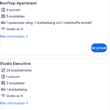
Öppna
10
Rooftop Apartment
alla
2 sovrum
foton
5 sovplatser
för
Rooftop
1 queensize-säng, 1 dubbelsäng och 1 bäddsoffa (enkel)
Apartment
Gratis wi-fi
Mer
Mer information
information
om
Se priser
Rooftop
Apartment
Öppna
En modern lägenhet i loftstil med ett sl
9
Studio Executive
alla
26 kvadratmeter
foton
1 sovrum
för
Studio
2 sovplatser
Executive
1 dubbelsäng
Gratis wi-fi
Mer
Mer information
information