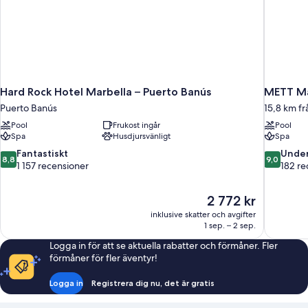
Hard Rock Hotel Marbella – Puerto Banús
METT Ma
Puerto Banús
15,8 km fr
Pool
Frukost ingår
Pool
Spa
Husdjursvänligt
Spa
8.8
9.0
Fantastiskt
Under
8,8
9,0
av
av
1 157 recensioner
182 re
10,
10,
Fantastiskt,
Underbart
Priset
2 772 kr
1 157 recensioner
182 recen
är
inklusive skatter och avgifter
2 772 kr
1 sep. – 2 sep.
Logga in för att se aktuella rabatter och förmåner. Fler
förmåner för fler äventyr!
Logga in
Registrera dig nu, det är gratis