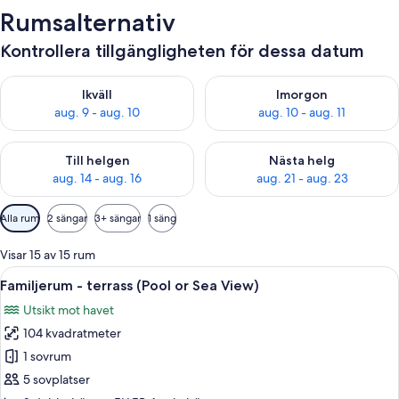
Rumsalternativ
Kontrollera tillgängligheten för dessa datum
Kontrollera tillgängligheten för ikväll aug. 9 - aug. 10
Kontrollera tillgängligheten fö
Ikväll
Imorgon
aug. 9 - aug. 10
aug. 10 - aug. 11
Kontrollera tillgängligheten för den här helgen aug. 14 - aug. 
Kontrollera tillgängligheten fö
Till helgen
Nästa helg
aug. 14 - aug. 16
aug. 21 - aug. 23
Tillgängliga
Alla rum
2 sängar
3+ sängar
1 säng
filter
för
Visar 15 av 15 rum
rum
Öppna
Ett hotellområde med en pool, solstola
16
Familjerum - terrass (Pool or Sea View)
alla
Utsikt mot havet
foton
104 kvadratmeter
för
Familjerum
1 sovrum
-
5 sovplatser
terrass