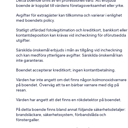
Detta boende drivs av en professionell värd. Att erbjuda
boende är kopplat till värdens företagsverksamhet eller yrke.
Avgifter för extragäster kan tillkomma och varierar i enlighet
med boendets policy.
Statligt utfärdad fotolegitimation och kreditkort, bankkort eller
kontantdeposition kan krävas vid incheckning för oförutsedda
utgifter.
Särskilda önskemål erbjuds i mån av tillgång vid incheckning
och kan medföra ytterligare avgifter. Särskilda önskemål kan
inte garanteras.
Boendet accepterar kreditkort; ingen kontantbetalning.
Värden har inte angett om det finns någon kolmonoxidvarnare
på boendet. Överväg att ta en bärbar varnare med dig på
resan.
Värden har angett att det finns en rökdetektor på boendet.
På detta boende finns bland annat följande säkerhetsdetaljer:
brandsläckare, säkerhetssystem, förbandslåda och
fönstergaller.