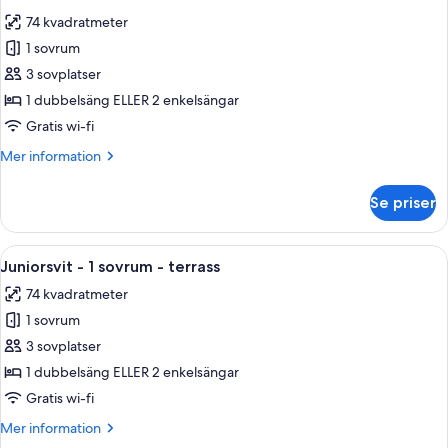
alla
sovrum
74 kvadratmeter
-
foton
terrass
1 sovrum
för
Juniorsvit
3 sovplatser
-
1 dubbelsäng ELLER 2 enkelsängar
1
Gratis wi-fi
sovrum
Mer
Mer information
-
information
terrass
om
Se priser
Juniorsvit
-
1
Öppna
Ett modernt vardagsrum med en röd so
12
sovrum
Juniorsvit - 1 sovrum - terrass
alla
-
74 kvadratmeter
terrass
foton
1 sovrum
för
Juniorsvit
3 sovplatser
-
1 dubbelsäng ELLER 2 enkelsängar
1
Gratis wi-fi
sovrum
Mer
Mer information
-
information