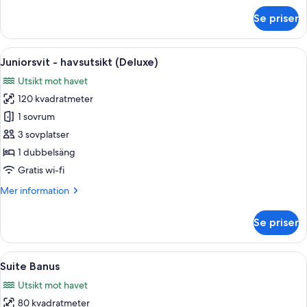
terrass
om
Se priser
Juniorsvit
-
1
Öppna
En balkong med vita loungestolar, ett l
22
sovrum
Juniorsvit - havsutsikt (Deluxe)
alla
-
Utsikt mot havet
terrass
foton
120 kvadratmeter
för
Juniorsvit
1 sovrum
-
3 sovplatser
havsutsikt
1 dubbelsäng
(Deluxe)
Gratis wi-fi
Mer
Mer information
information
om
Se priser
Juniorsvit
-
havsutsikt
Öppna
Ett rum med ett stort fönster med utsi
14
(Deluxe)
Suite Banus
alla
Utsikt mot havet
foton
80 kvadratmeter
för