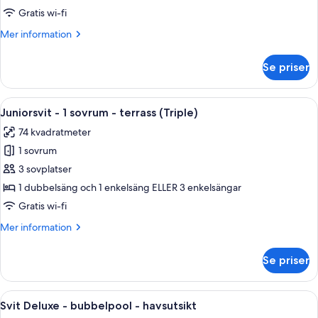
-
Gratis wi-fi
terrass
Mer
Mer information
information
om
Se priser
Economy
dubbelrum
-
Öppna
Ett modernt vardagsrum med en röd so
9
terrass
Juniorsvit - 1 sovrum - terrass (Triple)
alla
74 kvadratmeter
foton
1 sovrum
för
Juniorsvit
3 sovplatser
-
1 dubbelsäng och 1 enkelsäng ELLER 3 enkelsängar
1
Gratis wi-fi
sovrum
Mer
Mer information
-
information
terrass
om
Se priser
Juniorsvit
(Triple)
-
1
Öppna
En snyggt bäddad säng med vita sängk
6
sovrum
Svit Deluxe - bubbelpool - havsutsikt
alla
-