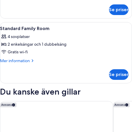
with
information
om
Sea
Se priser
Banus
View
Suite
with
Öppna
Egyptiska bomullslakan, sängtillbehör
7
Sea
Standard Family Room
alla
View
4 sovplatser
foton
2 enkelsängar och 1 dubbelsäng
för
Standard
Gratis wi-fi
Family
Mer
Mer information
Room
information
om
Se priser
Standard
Family
Room
Du kanske även gillar
Hard Rock Hotel Marbella – Puerto Banús
METT Ma
Annons
Annons