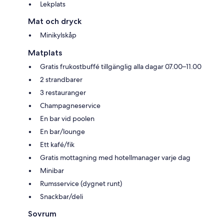
Lekplats
Mat och dryck
Minikylskåp
Matplats
Gratis frukostbuffé tillgänglig alla dagar 07.00–11.00
2 strandbarer
3 restauranger
Champagneservice
En bar vid poolen
En bar/lounge
Ett kafé/fik
Gratis mottagning med hotellmanager varje dag
Minibar
Rumsservice (dygnet runt)
Snackbar/deli
Sovrum