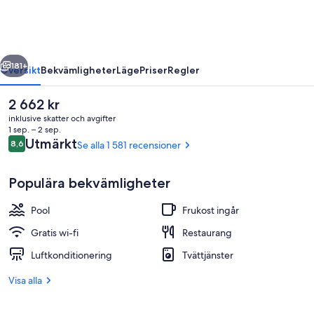
Banus
regående
Nästa
181+
Översikt
Bekvämligheter
Läge
Priser
Regler
Det
2 662 kr
nuvarande
inklusive skatter och avgifter
priset
1 sep. – 2 sep.
är
Recensioner
Utmärkt
8,6
Se alla 1 581 recensioner
8,6 av 10,
2 662 kr
Populära bekvämligheter
Pool
Frukost ingår
Utomhuspool och solstolar
Gratis wi-fi
Restaurang
Luftkonditionering
Tvättjänster
Visa alla