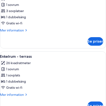
Suite
1 sovrum
Banus
3 sovplatser
1 dubbelsäng
Gratis wi-fi
Mer
Mer information
information
om
Se priser
Suite
Banus
Öppna
Ett hotellrum med en stor säng, en röd 
8
Enkelrum - terrass
alla
26 kvadratmeter
foton
1 sovrum
för
Enkelrum
1 sovplats
-
1 dubbelsäng
terrass
Gratis wi-fi
Mer
Mer information
information
om
Se priser