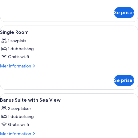
information
om
Se priser
Svit
Superior
Öppna
Egyptiska bomullslakan, sängtillbehör
8
Single Room
alla
1 sovplats
foton
1 dubbelsäng
för
Single
Gratis wi-fi
Room
Mer
Mer information
information
om
Se priser
Single
Room
Öppna
Egyptiska bomullslakan, sängtillbehör
14
Banus Suite with Sea View
alla
2 sovplatser
foton
1 dubbelsäng
för
Banus
Gratis wi-fi
Suite
Mer
Mer information