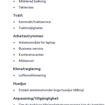
Möblerad balkong
Takterrass
Tvätt
Kemtvätt/tvättservice
Tvättmöjligheter
Arbetsutrymmen
Arbetsområde för laptop
Business-service
Konferenscenter
Mötesrum
Klimatreglering
Luftkonditionering
Husdjur
Endast assistanshundar (inga husdjur tillåtna)
Anpassning/tillgänglighet
Om du behöver tillgänglighetsanpassning kan du kontakta