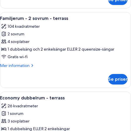
Enkelrum
-
terrass
Öppna
Ett hotellrum med en stor säng, en tv
10
Familjerum - 2 sovrum - terrass
alla
104 kvadratmeter
foton
2 sovrum
för
Familjerum
4 sovplatser
-
1 dubbelsäng och 2 enkelsängar ELLER 2 queensize-sängar
2
Gratis wi-fi
sovrum
Mer
Mer information
-
information
terrass
om
Se priser
Familjerum
-
2
Öppna
Ett rum med ett bord med glasskiva, mö
6
sovrum
Economy dubbelrum - terrass
alla
-
26 kvadratmeter
terrass
foton
1 sovrum
för
Economy
3 sovplatser
dubbelrum
1 dubbelsäng ELLER 2 enkelsängar