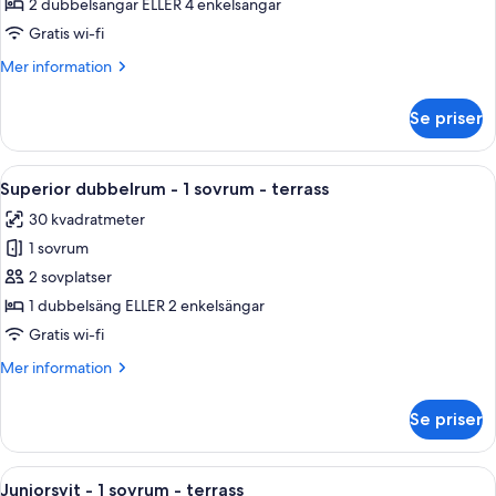
2 dubbelsängar ELLER 4 enkelsängar
(Pool
Gratis wi-fi
or
Mer
Mer information
Sea
information
View)
om
Se priser
Familjerum
-
terrass
Öppna
En balkong med utsikt över havet, ett 
9
(Pool
Superior dubbelrum - 1 sovrum - terrass
alla
or
30 kvadratmeter
Sea
foton
View)
1 sovrum
för
Superior
2 sovplatser
dubbelrum
1 dubbelsäng ELLER 2 enkelsängar
-
Gratis wi-fi
1
Mer
Mer information
sovrum
information
-
om
Se priser
Superior
terrass
dubbelrum
-
Öppna
En balkong med flätade stolar, ett gla
13
1
Juniorsvit - 1 sovrum - terrass