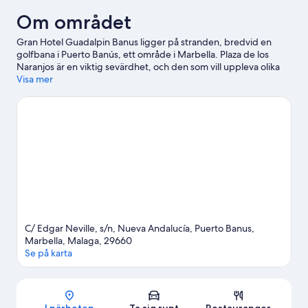
Om området
Gran Hotel Guadalpin Banus ligger på stranden, bredvid en
golfbana i Puerto Banús, ett område i Marbella. Plaza de los
Naranjos är en viktig sevärdhet, och den som vill uppleva olika
aktiviteter kan besöka Puerto Banús Marina och Real Club de
Visa mer
Golf Las Brisas. Missa inte Selwo äventyrspark. Upplev
vattenäventyr som vattenskoteråkning och sportdykning i
närheten, eller prova på andra friluftsaktiviteter som cykelturer
och ridning.
Gå till vår reseguide för Marbella
Se fler lägenhetshotell i Marbella
C/ Edgar Neville, s/n, Nueva Andalucía, Puerto Banus,
Marbella, Malaga, 29660
Se på karta
Karta