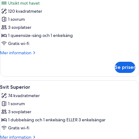
Utsikt mot havet
terrass
foton
(Triple)
120 kvadratmeter
för
Svit
1 sovrum
Deluxe
3 sovplatser
-
1 queensize-säng och 1 enkelsäng
bubbelpool
Gratis wi-fi
-
Mer
Mer information
havsutsikt
information
om
Se priser
Svit
Deluxe
-
Öppna
En balkong med flätade stolar, ett gla
12
bubbelpool
Svit Superior
alla
-
74 kvadratmeter
havsutsikt
foton
1 sovrum
för
Svit
3 sovplatser
Superior
1 dubbelsäng och 1 enkelsäng ELLER 3 enkelsängar
Gratis wi-fi
Mer
Mer information