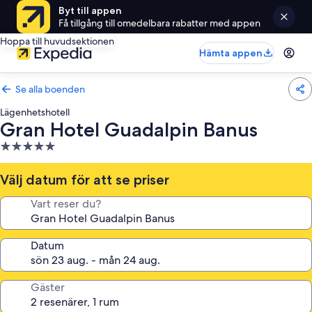
Byt till appen
Få tillgång till omedelbara rabatter med appen
Hoppa till huvudsektionen
Hämta appen
Se alla boenden
Lägenhetshotell
Gran Hotel Guadalpin Banus
5.0-
stjärnigt
boende
Välj datum för att se priser
Vart reser du?
Datum
Gäster