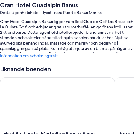
Gran Hotel Guadalpin Banus
Detta lägenhetshotell i lyxstil nära Puerto Banús Marina
Gran Hotel Guadalpin Banus ligger nära Real Club de Golf Las Brisas och
La Quinta Golf, och erbjuder gratis frukostbuffé, en golfbana intill, samt
2 strandbarer. Detta lägenhetshotell erbjuder bland annat närhet till
stranden och solstolar, så se till att njuta av solen när du är här. Njut av
ayurvediska behandlingar, massage och manikyr och pedikyr på
spaanläggningen på plats. Kom ihåg att njuta av en bit mat på någon av
boendets 3 restauranger. Du kan dra nytta av ett dygnet runt-öppet
Information om avbokningsrätt
gym och roa dig med aktiviteter som mountainbiking. Alla gäster har
tillgång till gratis wi-fi på rummet, med hastigheten 25+ Mbps, samt en
Liknande boenden
bar vid poolen och gratis mottagning med manager varje dag.
Här följer några ytterligare förmåner:
Hard Rock Hotel Marbella – Puerto Banús
Iberosta
En utomhuspool och en barnpool samt solstolar
Limousine- och taxibokning, hyrcyklar och snabb utcheckning
Snabb incheckning, barnpassning (avgift tillkommer) och en
varuautomat
Bagageförvaring, massage- och behandlingsrum och ett
värdeförvaringsskåp i receptionen
Recensionerna från gäster ger toppbetyg för den hjälpsamma
Hard
Iberosta
Hard Rock Hotel Marbella – Puerto Banús
Iberos