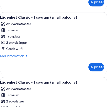
Se priser
-
Lägenhet
Classic
havsutsikt
-
Öppna
Värdeförvaringsskåp på rummet, gratis
(4
9
1
Lägenhet Classic - 1 sovrum (small balcony)
alla
adults)
sovrum
32 kvadratmeter
-
foton
balkong
1 sovrum
för
-
Lägenhet
1 sovplats
havsutsikt
Classic
(4
2 enkelsängar
adults)
-
Gratis wi-fi
1
Mer
Mer information
sovrum
information
(small
om
Se priser
Lägenhet
balcony)
Classic
-
Öppna
Värdeförvaringsskåp på rummet, gratis
9
1
Lägenhet Classic - 1 sovrum (small balcony)
alla
sovrum
32 kvadratmeter
(small
foton
balcony)
1 sovrum
för
Lägenhet
2 sovplatser