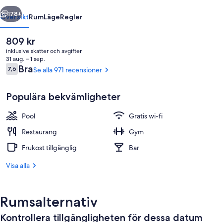
regående
Nästa
178+
Översikt
Rum
Läge
Regler
Det
809 kr
nuvarande
inklusive skatter och avgifter
priset
31 aug. – 1 sep.
är
Recensioner
Bra
7,6
Se alla 971 recensioner
7,6 av 10,
809 kr
Populära bekvämligheter
Pool
Gratis wi-fi
Utsikt från boendet
Restaurang
Gym
Frukost tillgänglig
Bar
Visa alla
Rumsalternativ
Kontrollera tillgängligheten för dessa datum