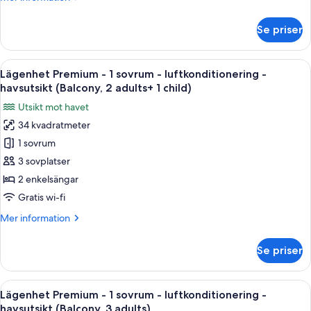
luftkonditionering
information
-
om
Se priser
Lägenhet
havsutsikt
Premium
(Balcony,
-
Öppna
En terrass med ett bord och stolar, en
2
12
1
Lägenhet Premium - 1 sovrum - luftkonditionering -
alla
adults)
sovrum
havsutsikt (Balcony, 2 adults+ 1 child)
-
foton
Utsikt mot havet
luftkonditionering
för
-
34 kvadratmeter
Lägenhet
havsutsikt
1 sovrum
Premium
(Balcony,
2
-
3 sovplatser
adults)
1
2 enkelsängar
sovrum
Gratis wi-fi
-
Mer
Mer information
luftkonditionering
information
-
om
Se priser
Lägenhet
havsutsikt
Premium
(Balcony,
-
Öppna
En terrass med ett bord och stolar, en
2
12
1
Lägenhet Premium - 1 sovrum - luftkonditionering -
alla
adults+
sovrum
havsutsikt (Balcony, 3 adults)