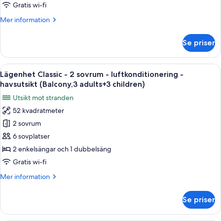
sovrum
Gratis wi-fi
-
Mer
Mer information
luftkonditionering
information
-
om
Se priser
Lägenhet
havsutsikt
Classic
(Balcony,3
-
Öppna
Värdeförvaringsskåp på rummet, gratis
adults+2
22
2
Lägenhet Classic - 2 sovrum - luftkonditionering -
alla
children)
sovrum
havsutsikt (Balcony,3 adults+3 children)
-
foton
Utsikt mot stranden
luftkonditionering
för
-
52 kvadratmeter
Lägenhet
havsutsikt
2 sovrum
Classic
(Balcony,3
adults+2
-
6 sovplatser
children)
2
2 enkelsängar och 1 dubbelsäng
sovrum
Gratis wi-fi
-
Mer
Mer information
luftkonditionering
information
-
om
Se priser
Lägenhet
havsutsikt
Classic
(Balcony,3
-