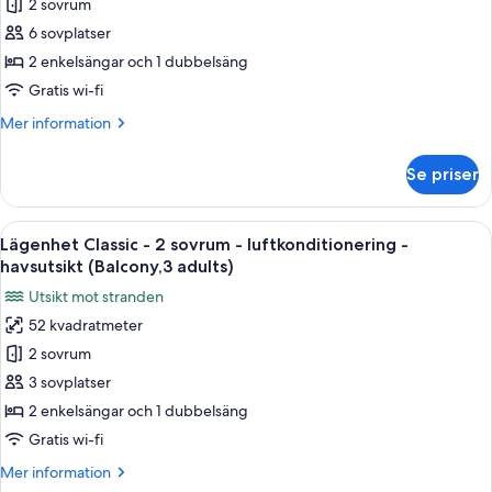
2 sovrum
Classic
(Balcony,2
adults+3
-
6 sovplatser
children)
2
2 enkelsängar och 1 dubbelsäng
sovrum
Gratis wi-fi
-
Mer
Mer information
luftkonditionering
information
-
om
Se priser
Lägenhet
havsutsikt
Classic
(Balcony,2
-
Öppna
Värdeförvaringsskåp på rummet, gratis
adults+4
22
2
Lägenhet Classic - 2 sovrum - luftkonditionering -
alla
children)
sovrum
havsutsikt (Balcony,3 adults)
-
foton
Utsikt mot stranden
luftkonditionering
för
-
52 kvadratmeter
Lägenhet
havsutsikt
2 sovrum
Classic
(Balcony,2
adults+4
-
3 sovplatser
children)
2
2 enkelsängar och 1 dubbelsäng
sovrum
Gratis wi-fi
-
Mer
Mer information
luftkonditionering
information