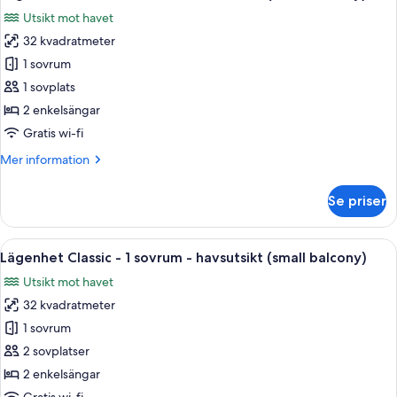
alla
sovrum
Utsikt mot havet
(small
foton
balcony)
32 kvadratmeter
för
Lägenhet
1 sovrum
Classic
1 sovplats
-
2 enkelsängar
1
Gratis wi-fi
sovrum
Mer
Mer information
-
information
havsutsikt
om
Se priser
(small
Lägenhet
Classic
balcony)
-
Öppna
En balkong med ett bord och stolar, et
8
1
Lägenhet Classic - 1 sovrum - havsutsikt (small balcony)
alla
sovrum
Utsikt mot havet
-
foton
havsutsikt
32 kvadratmeter
för
(small
Lägenhet
1 sovrum
balcony)
Classic
2 sovplatser
-
2 enkelsängar
1