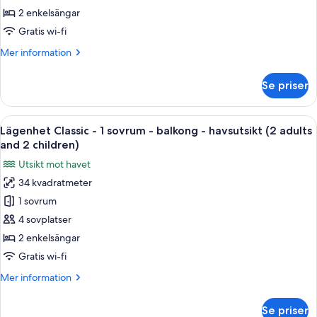
1
2 enkelsängar
sovrum
Gratis wi-fi
-
Mer
Mer information
balkong
information
-
om
Se priser
Lägenhet
havsutsikt
Classic
(2
-
Öppna
Värdeförvaringsskåp på rummet, gratis
adults
9
1
Lägenhet Classic - 1 sovrum - balkong - havsutsikt (2 adults
alla
and
sovrum
and 2 children)
-
foton
1
Utsikt mot havet
balkong
för
child)
-
34 kvadratmeter
Lägenhet
havsutsikt
1 sovrum
Classic
(2
adults
-
4 sovplatser
and
1
2 enkelsängar
1
sovrum
child)
Gratis wi-fi
-
Mer
Mer information
balkong
information
-
om
Se priser
Lägenhet