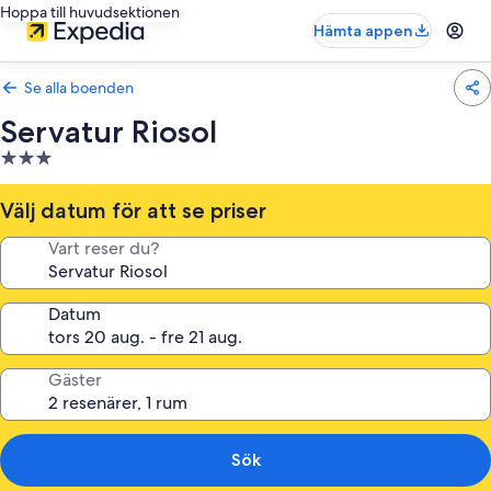
Hoppa till huvudsektionen
Hämta appen
Se alla boenden
Servatur Riosol
3.0-
stjärnigt
boende
Välj datum för att se priser
Vart reser du?
Datum
Gäster
Sök