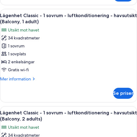
dubbelrum
-
Öppna
Värdeförvaringsskåp på rummet, gratis
14
balkong
Lägenhet Classic - 1 sovrum - luftkonditionering - havsutsikt
alla
-
(Balcony, 1 adult)
havsutsikt
foton
Utsikt mot havet
(2
för
adults)
34 kvadratmeter
Lägenhet
1 sovrum
Classic
-
1 sovplats
1
2 enkelsängar
sovrum
Gratis wi-fi
-
Mer
Mer information
luftkonditionering
information
-
om
Se priser
Lägenhet
havsutsikt
Classic
(Balcony,
-
Öppna
Värdeförvaringsskåp på rummet, gratis
1
14
1
Lägenhet Classic - 1 sovrum - luftkonditionering - havsutsikt
alla
adult)
sovrum
(Balcony, 2 adults)
-
foton
Utsikt mot havet
luftkonditionering
för
-
34 kvadratmeter