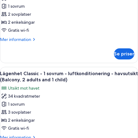
Lägenhet
havsutsikt
1 sovrum
Classic
(Balcony,
1
-
2 sovplatser
adult)
1
2 enkelsängar
sovrum
Gratis wi-fi
-
Mer
Mer information
luftkonditionering
information
-
om
Se priser
Lägenhet
havsutsikt
Classic
(Balcony,
-
Öppna
Värdeförvaringsskåp på rummet, gratis
2
14
1
Lägenhet Classic - 1 sovrum - luftkonditionering - havsutsikt
alla
adults)
sovrum
(Balcony, 2 adults and 1 child)
-
foton
Utsikt mot havet
luftkonditionering
för
-
34 kvadratmeter
Lägenhet
havsutsikt
1 sovrum
Classic
(Balcony,
2
-
3 sovplatser
adults)
1
2 enkelsängar
sovrum
Gratis wi-fi
-
Mer
Mer information