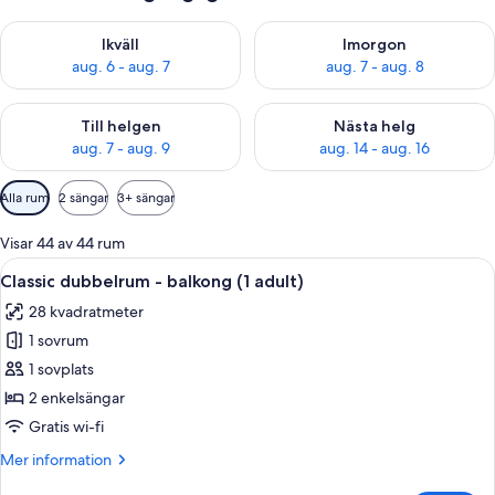
Kontrollera tillgängligheten för ikväll aug. 6 - aug. 7
Kontrollera tillgängligheten f
Ikväll
Imorgon
aug. 6 - aug. 7
aug. 7 - aug. 8
Kontrollera tillgängligheten för den här helgen aug. 7 - aug. 9
Kontrollera tillgängligheten fö
Till helgen
Nästa helg
aug. 7 - aug. 9
aug. 14 - aug. 16
Tillgängliga
Alla rum
2 sängar
3+ sängar
filter
för
Visar 44 av 44 rum
rum
Öppna
Ett hotellrum med en säng, ett nattduk
7
Classic dubbelrum - balkong (1 adult)
alla
28 kvadratmeter
foton
1 sovrum
för
Classic
1 sovplats
dubbelrum
2 enkelsängar
-
Gratis wi-fi
balkong
Mer
Mer information
(1
information