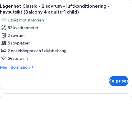
Öppna
Värdeförvaringsskåp på rummet, gratis
adults+3
22
2
Lägenhet Classic - 2 sovrum - luftkonditionering -
alla
children)
sovrum
havsutsikt (Balcony,4 adults+1 child)
-
foton
Utsikt mot stranden
luftkonditionering
för
-
52 kvadratmeter
Lägenhet
havsutsikt
2 sovrum
Classic
(Balcony,3
adults+3
-
5 sovplatser
children)
2
2 enkelsängar och 1 dubbelsäng
sovrum
Gratis wi-fi
-
Mer
Mer information
luftkonditionering
information
-
om
Se priser
Lägenhet
havsutsikt
Classic
(Balcony,4
-
adults+1
2
child)
sovrum
-
luftkonditionering
-
havsutsikt
(Balcony,4