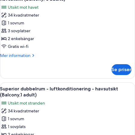
-
foton
1
Utsikt mot havet
luftkonditionering
för
child)
-
34 kvadratmeter
Lägenhet
havsutsikt
1 sovrum
Premium
(Balcony,
2
-
3 sovplatser
adults+
1
2 enkelsängar
1
sovrum
child)
Gratis wi-fi
-
Mer
Mer information
luftkonditionering
information
-
om
Se priser
Lägenhet
havsutsikt
Premium
(Balcony,
-
Öppna
Ett modernt hotellrum med en stor sä
3
11
1
Superior dubbelrum - luftkonditionering - havsutsikt
alla
adults)
sovrum
(Balcony,1 adult)
-
foton
Utsikt mot stranden
luftkonditionering
för
-
34 kvadratmeter
Superior
havsutsikt
1 sovrum
dubbelrum
(Balcony,
3
-
1 sovplats
adults)
luftkonditionering
2 enkelsängar