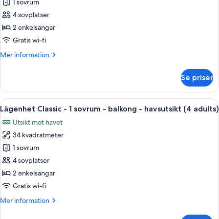
1 sovrum
Classic
(3
adults)
-
4 sovplatser
1
2 enkelsängar
sovrum
Gratis wi-fi
-
Mer
Mer information
balkong
information
-
om
Se priser
Lägenhet
havsutsikt
Classic
(3
-
Öppna
Värdeförvaringsskåp på rummet, gratis
adults
9
1
Lägenhet Classic - 1 sovrum - balkong - havsutsikt (4 adults)
alla
and
sovrum
Utsikt mot havet
-
foton
1
balkong
34 kvadratmeter
för
child)
-
Lägenhet
1 sovrum
havsutsikt
Classic
(3
4 sovplatser
adults
-
2 enkelsängar
and
1
Gratis wi-fi
1
sovrum
child)
Mer
Mer information
-
information
balkong
om