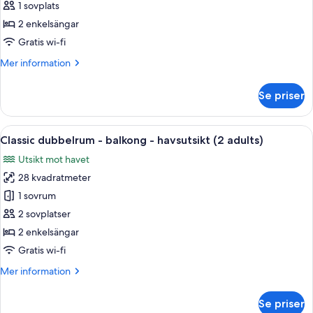
dubbelrum
1 sovplats
-
2 enkelsängar
balkong
Gratis wi-fi
-
Mer
Mer information
havsutsikt
information
(1
om
Se priser
adult)
Classic
dubbelrum
-
Öppna
Värdeförvaringsskåp på rummet, gratis
13
balkong
Classic dubbelrum - balkong - havsutsikt (2 adults)
alla
-
Utsikt mot havet
havsutsikt
foton
(1
28 kvadratmeter
för
adult)
Classic
1 sovrum
dubbelrum
2 sovplatser
-
2 enkelsängar
balkong
Gratis wi-fi
-
Mer
Mer information
havsutsikt
information
(2
om
Se priser
adults)
Classic