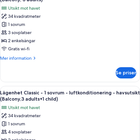
-
foton
Utsikt mot havet
luftkonditionering
för
-
34 kvadratmeter
Lägenhet
havsutsikt
1 sovrum
Classic
(Balcony,2
adults+2
-
3 sovplatser
children)
1
2 enkelsängar
sovrum
Gratis wi-fi
-
Mer
Mer information
luftkonditionering
information
-
om
Se priser
Lägenhet
havsutsikt
Classic
(Balcony,
-
Öppna
Värdeförvaringsskåp på rummet, gratis
3
14
1
Lägenhet Classic - 1 sovrum - luftkonditionering - havsutsikt
alla
adults)
sovrum
(Balcony,3 adults+1 child)
-
foton
Utsikt mot havet
luftkonditionering
för
-
34 kvadratmeter
Lägenhet
havsutsikt
1 sovrum
Classic
(Balcony,
3
-
4 sovplatser
adults)
1