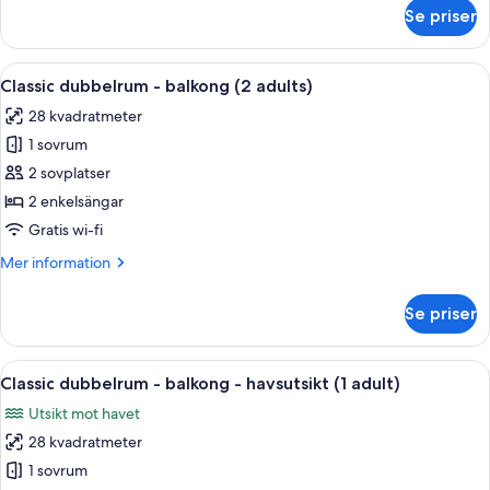
adult)
om
Se priser
Classic
dubbelrum
-
Öppna
Ett hotellrum med en säng, ett nattduk
9
balkong
Classic dubbelrum - balkong (2 adults)
alla
(1
28 kvadratmeter
adult)
foton
1 sovrum
för
Classic
2 sovplatser
dubbelrum
2 enkelsängar
-
Gratis wi-fi
balkong
Mer
Mer information
(2
information
adults)
om
Se priser
Classic
dubbelrum
-
Öppna
Värdeförvaringsskåp på rummet, gratis
13
balkong
Classic dubbelrum - balkong - havsutsikt (1 adult)
alla
(2
Utsikt mot havet
adults)
foton
28 kvadratmeter
för
Classic
1 sovrum