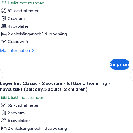
Utsikt mot stranden
luftkonditionering
för
-
52 kvadratmeter
Lägenhet
havsutsikt
2 sovrum
Classic
(Balcony,4
adults)
-
4 sovplatser
2
2 enkelsängar och 1 dubbelsäng
sovrum
Gratis wi-fi
-
Mer
Mer information
luftkonditionering
information
-
om
Se priser
Lägenhet
havsutsikt
Classic
(Balcony,3
-
Öppna
Värdeförvaringsskåp på rummet, gratis
adults+1
22
2
Lägenhet Classic - 2 sovrum - luftkonditionering -
alla
child)
sovrum
havsutsikt (Balcony,3 adults+2 children)
-
foton
Utsikt mot stranden
luftkonditionering
för
-
52 kvadratmeter
Lägenhet
havsutsikt
2 sovrum
Classic
(Balcony,3
adults+1
-
5 sovplatser
child)
2
2 enkelsängar och 1 dubbelsäng