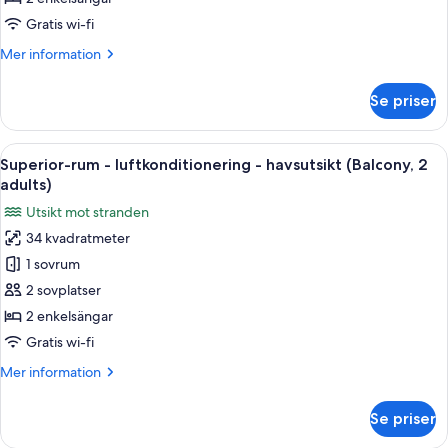
-
Gratis wi-fi
havsutsikt
Mer
Mer information
(Balcony,1
information
adult)
om
Se priser
Superior
dubbelrum
-
Öppna
Ett modernt hotellrum med en stor sä
17
luftkonditionering
Superior-rum - luftkonditionering - havsutsikt (Balcony, 2
alla
-
adults)
havsutsikt
foton
Utsikt mot stranden
(Balcony,1
för
adult)
34 kvadratmeter
Superior-
1 sovrum
rum
-
2 sovplatser
luftkonditionering
2 enkelsängar
-
Gratis wi-fi
havsutsikt
Mer
Mer information
(Balcony,
information
2
om
Se priser
Superior-
adults)
rum