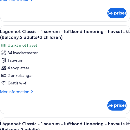
luftkonditionering
information
-
om
Se priser
Lägenhet
havsutsikt
Classic
(Balcony,
-
Öppna
Värdeförvaringsskåp på rummet, gratis
2
14
1
Lägenhet Classic - 1 sovrum - luftkonditionering - havsutsikt
alla
adults
sovrum
(Balcony,2 adults+2 children)
-
foton
and
Utsikt mot havet
luftkonditionering
för
1
-
34 kvadratmeter
Lägenhet
child)
havsutsikt
1 sovrum
Classic
(Balcony,
2
-
4 sovplatser
adults
1
2 enkelsängar
and
sovrum
1
Gratis wi-fi
-
child)
Mer
Mer information
luftkonditionering
information
-
om
Se priser
Lägenhet
havsutsikt
Classic
(Balcony,2
-
Öppna
Värdeförvaringsskåp på rummet, gratis
adults+2
14
1
Lägenhet Classic - 1 sovrum - luftkonditionering - havsutsikt
alla
children)
sovrum
(Balcony, 3 adults)