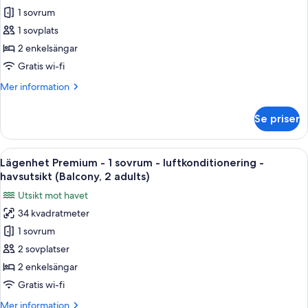
havsutsikt
1 sovrum
Premium
(Balcony,2
adults+2
-
1 sovplats
children)
1
2 enkelsängar
sovrum
Gratis wi-fi
-
Mer
Mer information
luftkonditionering
information
-
om
Se priser
Lägenhet
havsutsikt
Premium
(Balcony,
-
Öppna
En terrass med ett bord och stolar, en
1
12
1
Lägenhet Premium - 1 sovrum - luftkonditionering -
alla
adult)
sovrum
havsutsikt (Balcony, 2 adults)
-
foton
Utsikt mot havet
luftkonditionering
för
-
34 kvadratmeter
Lägenhet
havsutsikt
1 sovrum
Premium
(Balcony,
1
-
2 sovplatser
adult)
1
2 enkelsängar
sovrum
Gratis wi-fi
-
Mer
Mer information