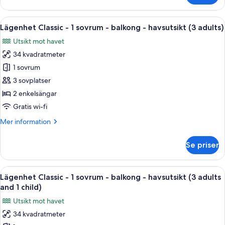
havsutsikt
Classic
(2
-
Öppna
Värdeförvaringsskåp på rummet, gratis
adults
9
1
Lägenhet Classic - 1 sovrum - balkong - havsutsikt (3 adults)
alla
and
sovrum
Utsikt mot havet
-
foton
2
balkong
34 kvadratmeter
för
children)
-
Lägenhet
1 sovrum
havsutsikt
Classic
(2
3 sovplatser
adults
-
2 enkelsängar
and
1
Gratis wi-fi
2
sovrum
children)
Mer
Mer information
-
information
balkong
om
Se priser
-
Lägenhet
Classic
havsutsikt
-
Öppna
Värdeförvaringsskåp på rummet, gratis
(3
9
1
Lägenhet Classic - 1 sovrum - balkong - havsutsikt (3 adults
alla
adults)
sovrum
and 1 child)
-
foton
Utsikt mot havet
balkong
för
-
34 kvadratmeter
Lägenhet
havsutsikt