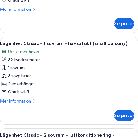
Gratis wi-fi
sovrum
Mer
Mer information
-
information
havsutsikt
om
Se priser
(small
Lägenhet
Classic
balcony)
-
Öppna
En balkong med ett bord och stolar, et
8
1
Lägenhet Classic - 1 sovrum - havsutsikt (small balcony)
alla
sovrum
Utsikt mot havet
-
foton
havsutsikt
32 kvadratmeter
för
(small
Lägenhet
1 sovrum
balcony)
Classic
3 sovplatser
-
2 enkelsängar
1
Gratis wi-fi
sovrum
Mer
Mer information
-
information
havsutsikt
om
Se priser
(small
Lägenhet
Classic
balcony)
-
Öppna
Värdeförvaringsskåp på rummet, gratis
7
1
Lägenhet Classic - 2 sovrum - luftkonditionering -