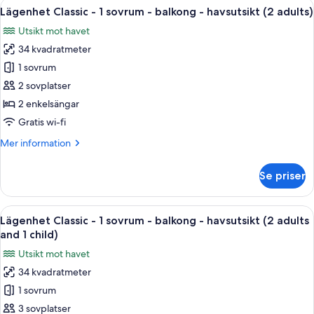
Öppna
Värdeförvaringsskåp på rummet, gratis
(1
9
1
Lägenhet Classic - 1 sovrum - balkong - havsutsikt (2 adults)
alla
adult)
sovrum
Utsikt mot havet
-
foton
balkong
34 kvadratmeter
för
-
Lägenhet
1 sovrum
havsutsikt
Classic
(1
2 sovplatser
adult)
-
2 enkelsängar
1
Gratis wi-fi
sovrum
Mer
Mer information
-
information
balkong
om
Se priser
-
Lägenhet
Classic
havsutsikt
-
Öppna
Värdeförvaringsskåp på rummet, gratis
(2
9
1
Lägenhet Classic - 1 sovrum - balkong - havsutsikt (2 adults
alla
adults)
sovrum
and 1 child)
-
foton
Utsikt mot havet
balkong
för
-
34 kvadratmeter
Lägenhet
havsutsikt
1 sovrum
Classic
(2
adults)
-
3 sovplatser