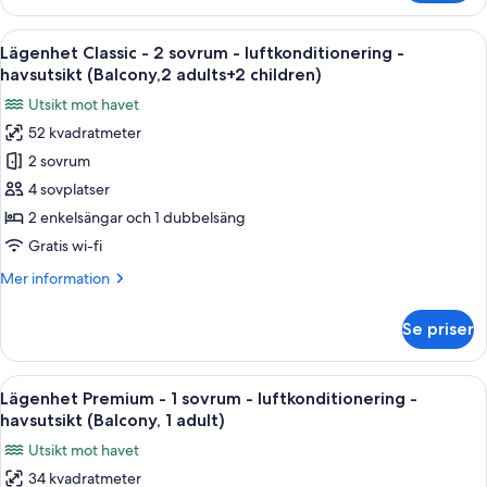
Classic
(Balcony,2
-
Öppna
Värdeförvaringsskåp på rummet, gratis
adults+1
7
2
Lägenhet Classic - 2 sovrum - luftkonditionering -
alla
child)
sovrum
havsutsikt (Balcony,2 adults+2 children)
-
foton
Utsikt mot havet
luftkonditionering
för
-
52 kvadratmeter
Lägenhet
havsutsikt
2 sovrum
Classic
(Balcony,2
adults+1
-
4 sovplatser
child)
2
2 enkelsängar och 1 dubbelsäng
sovrum
Gratis wi-fi
-
Mer
Mer information
luftkonditionering
information
-
om
Se priser
Lägenhet
havsutsikt
Classic
(Balcony,2
-
Öppna
En terrass med ett bord och stolar, en
adults+2
12
2
Lägenhet Premium - 1 sovrum - luftkonditionering -
alla
children)
sovrum
havsutsikt (Balcony, 1 adult)
-
foton
Utsikt mot havet
luftkonditionering
för
-
34 kvadratmeter
Lägenhet