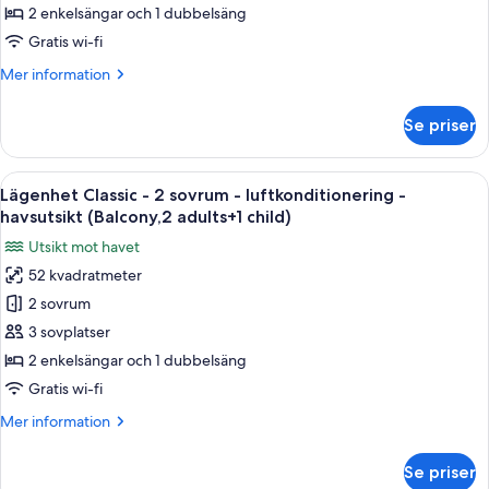
2
2 enkelsängar och 1 dubbelsäng
sovrum
Gratis wi-fi
-
Mer
Mer information
luftkonditionering
information
-
om
Se priser
Lägenhet
havsutsikt
Classic
(Balcony,2
-
Öppna
Värdeförvaringsskåp på rummet, gratis
adults)
7
2
Lägenhet Classic - 2 sovrum - luftkonditionering -
alla
sovrum
havsutsikt (Balcony,2 adults+1 child)
-
foton
Utsikt mot havet
luftkonditionering
för
-
52 kvadratmeter
Lägenhet
havsutsikt
2 sovrum
Classic
(Balcony,2
adults)
-
3 sovplatser
2
2 enkelsängar och 1 dubbelsäng
sovrum
Gratis wi-fi
-
Mer
Mer information
luftkonditionering
information
-
om
Se priser
Lägenhet
havsutsikt