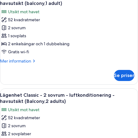
alla
sovrum
havsutsikt (balcony,1 adult)
-
foton
Utsikt mot havet
havsutsikt
för
(small
52 kvadratmeter
Lägenhet
balcony)
2 sovrum
Classic
-
1 sovplats
2
2 enkelsängar och 1 dubbelsäng
sovrum
Gratis wi-fi
-
Mer
Mer information
luftkonditionering
information
-
om
Se priser
Lägenhet
havsutsikt
Classic
(balcony,1
-
Öppna
Värdeförvaringsskåp på rummet, gratis
adult)
7
2
Lägenhet Classic - 2 sovrum - luftkonditionering -
alla
sovrum
havsutsikt (Balcony,2 adults)
-
foton
Utsikt mot havet
luftkonditionering
för
-
52 kvadratmeter
Lägenhet
havsutsikt
2 sovrum
Classic
(balcony,1
adult)
-
2 sovplatser