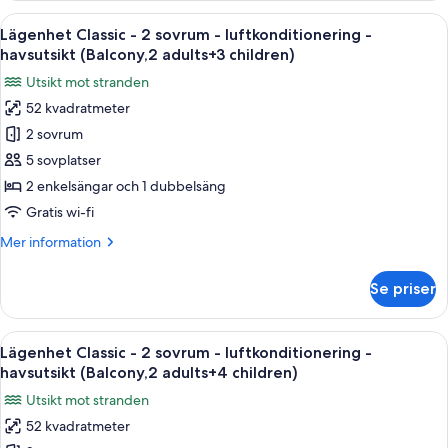
-
Öppna
Värdeförvaringsskåp på rummet, gratis
22
luftkonditionering
Lägenhet Classic - 2 sovrum - luftkonditionering -
alla
-
havsutsikt (Balcony,2 adults+3 children)
havsutsikt
foton
Utsikt mot stranden
(Balcony,
för
2
52 kvadratmeter
Lägenhet
adults)
2 sovrum
Classic
-
5 sovplatser
2
2 enkelsängar och 1 dubbelsäng
sovrum
Gratis wi-fi
-
Mer
Mer information
luftkonditionering
information
-
om
Se priser
Lägenhet
havsutsikt
Classic
(Balcony,2
-
Öppna
Värdeförvaringsskåp på rummet, gratis
adults+3
22
2
Lägenhet Classic - 2 sovrum - luftkonditionering -
alla
children)
sovrum
havsutsikt (Balcony,2 adults+4 children)
-
foton
Utsikt mot stranden
luftkonditionering
för
-
52 kvadratmeter
Lägenhet
havsutsikt