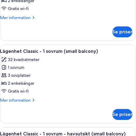
Classic
2 enkelsängar
-
Gratis wi-fi
1
Mer
Mer information
sovrum
information
(small
om
Se priser
Lägenhet
balcony)
Classic
-
Öppna
Värdeförvaringsskåp på rummet, gratis
9
1
Lägenhet Classic - 1 sovrum (small balcony)
alla
sovrum
32 kvadratmeter
(small
foton
balcony)
1 sovrum
för
Lägenhet
3 sovplatser
Classic
2 enkelsängar
-
Gratis wi-fi
1
Mer
Mer information
sovrum
information
(small
om
Se priser
Lägenhet
balcony)
Classic
-
Öppna
En balkong med ett bord och stolar, et
8
1
Lägenhet Classic - 1 sovrum - havsutsikt (small balcony)