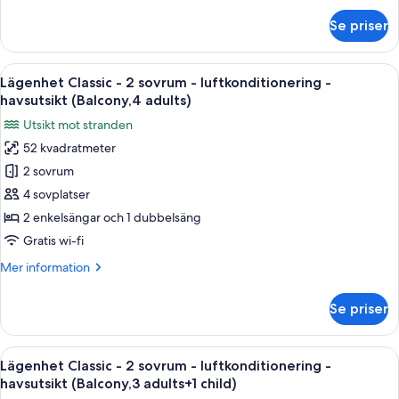
-
om
Se priser
Lägenhet
havsutsikt
Classic
(Balcony,3
-
Öppna
Värdeförvaringsskåp på rummet, gratis
adults)
22
2
Lägenhet Classic - 2 sovrum - luftkonditionering -
alla
sovrum
havsutsikt (Balcony,4 adults)
-
foton
Utsikt mot stranden
luftkonditionering
för
-
52 kvadratmeter
Lägenhet
havsutsikt
2 sovrum
Classic
(Balcony,3
adults)
-
4 sovplatser
2
2 enkelsängar och 1 dubbelsäng
sovrum
Gratis wi-fi
-
Mer
Mer information
luftkonditionering
information
-
om
Se priser
Lägenhet
havsutsikt
Classic
(Balcony,4
-
Öppna
Värdeförvaringsskåp på rummet, gratis
adults)
22
2
Lägenhet Classic - 2 sovrum - luftkonditionering -
alla
sovrum
havsutsikt (Balcony,3 adults+1 child)
-
foton