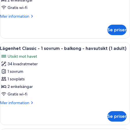
2 enkelsängar
sovrum
Gratis wi-fi
-
Mer
Mer information
luftkonditionering
information
-
om
Se priser
Lägenhet
havsutsikt
Classic
(Balcony,3
-
Öppna
Värdeförvaringsskåp på rummet, gratis
adults+1
9
1
Lägenhet Classic - 1 sovrum - balkong - havsutsikt (1 adult)
alla
child)
sovrum
Utsikt mot havet
-
foton
luftkonditionering
34 kvadratmeter
för
-
Lägenhet
1 sovrum
havsutsikt
Classic
(Balcony,3
1 sovplats
adults+1
-
2 enkelsängar
child)
1
Gratis wi-fi
sovrum
Mer
Mer information
-
information
balkong
om
Se priser
-
Lägenhet
Classic
havsutsikt
-