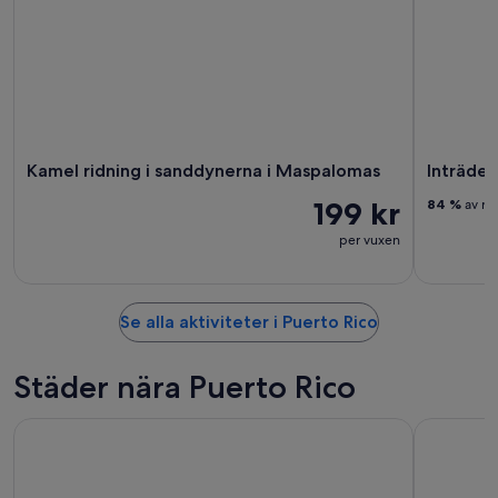
Kamel ridning i sanddynerna i Maspalomas
Inträde 
199 kr
84 %
av re
per vuxen
Se alla aktiviteter i Puerto Rico
Städer nära Puerto Rico