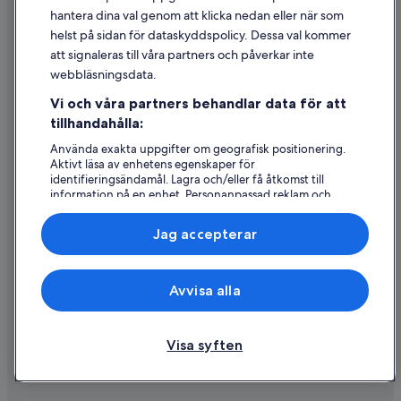
Riktlinjer för innehåll och anmäla innehåll
hantera dina val genom att klicka nedan eller när som
helst på sidan för dataskyddspolicy. Dessa val kommer
Hjälp
att signaleras till våra partners och påverkar inte
webbläsningsdata.
Kontakta oss
Vi och våra partners behandlar data för att
Avboka eller ändra din bokning
tillhandahålla:
Återbetalningsprocess och tidslinjer
Använda exakta uppgifter om geografisk positionering.
Aktivt läsa av enhetens egenskaper för
Boka ett flyg med flygbolagskredit
identifieringsändamål. Lagra och/eller få åtkomst till
information på en enhet. Personanpassad reklam och
Internationella resedokument
innehåll, reklam- och innehållsmätning, forskning
angående målgrupp och tjänsteutveckling.
Jag accepterar
Lista över partner (leverantörer)
Expedia, Inc ansvarar inte för innehållet på externa webbsidor.
Avvisa alla
© 2026 Expedia, Inc., ett företag i Expedia Group. Med ensamrätt.
Expedia och Expedias logotyp är varumärken eller registrerade
varumärken som tillhör Expedia, Inc.
Visa syften