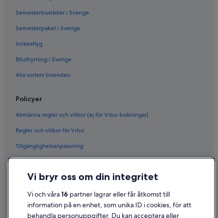
Semesterbostäder i Sverige
Semesterpaket i Sverige
Inrikesflyg
Biluthyrning i Sverige
Alla sorters boenden
Policyer
Allmänna regler och villkor (ej för Vrbo-bokningar)
Regler och villkor för Vrbo
Tillgänglighetsanpassning
Sekretess
Vi bryr oss om din integritet
Cookies
Användarvillkor
Vi och våra
16
partner lagrar eller får åtkomst till
information på en enhet, som unika ID i cookies, för att
Juridisk information/Kontakta oss
behandla personuppgifter. Du kan acceptera eller