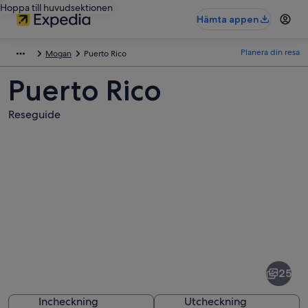
Hoppa till huvudsektionen
Hämta appen
Planera din resa
Mogan
Puerto Rico
Puerto Rico
Reseguide
Bilder
av
Puerto
25
Rico
Incheckning
Utcheckning