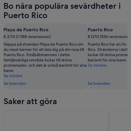
Rico
i
Bo nära populära sevärdheter i
8
för
Puerto
aug.
imorgon
Rico
Puerto Rico
-
natt,
inför
9
9
nästa
Playa de Puerto Rico
Puerto Rico
aug.
aug.
helg,
8.2/10 (1 088 recensioner)
-
8.0/10 (556 recensioner
14
10
aug.
Slappa på stranden Playa de Puerto Rico om
Puerto Rico har en fin 
aug.
-
du mest känner för att lata dig på din resa till
Rico. Stränderna i det
Puerto Rico. Småbåtshamnen i detta
lockar till sköna promen
16
familjevänliga område lockar till sköna
berömt för sina barer.
aug.
promenader, och det är också berömt för sina
Se mindre
barer.
Se mindre
Se boenden
Se boenden
Saker att göra
Kamel ridning i sanddynerna i Maspalomas
Inträde til