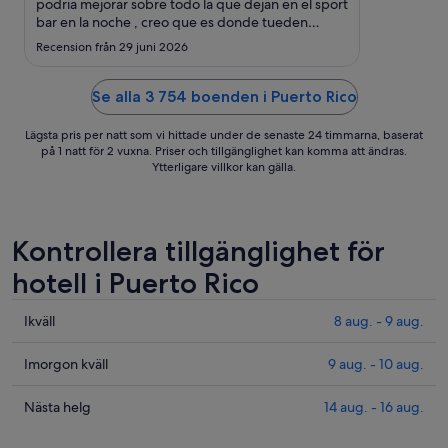
2
podria mejorar sobre todo la que dejan en el sport
bar en la noche , creo que es donde tueden
sep.
mejorar"
Recension från 29 juni 2026
Se alla 3 754 boenden i Puerto Rico
Lägsta pris per natt som vi hittade under de senaste 24 timmarna, baserat
på 1 natt för 2 vuxna. Priser och tillgänglighet kan komma att ändras.
Ytterligare villkor kan gälla.
Kontrollera tillgänglighet för
hotell i Puerto Rico
Kolla
Ikväll
8 aug. - 9 aug.
priserna
i
Kolla
Imorgon kväll
9 aug. - 10 aug.
Puerto
priserna
Rico
i
Kolla
Nästa helg
14 aug. - 16 aug.
för
Puerto
priserna
ikväll,