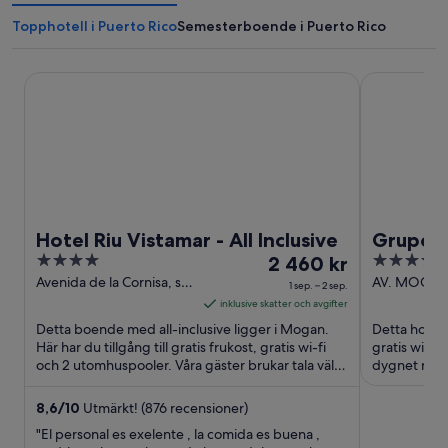
Topphotell i Puerto Rico
Semesterboende i Puerto Rico
Hotel Riu Vistamar - All Inclusive
Grupotel Re
Hotel Riu Vistamar - All Inclusive
Grupote
4
Priset
4
2 460 kr
out
är
out
Avenida de la Cornisa, s/n
AV. MOGAN
1 sep. – 2 sep.
Mogan Gran Canaria
Las Palmas
of
2 460 kr
of
inklusive skatter och avgifter
5
per
5
Detta boende med all-inclusive ligger i Mogan.
Detta hotell 
natt
Här har du tillgång till gratis frukost, gratis wi-fi
gratis wi-fi
och 2 utomhuspooler. Våra gäster brukar tala väl
mellan
dygnet runt
om den ...
Puerto Rico .
1
sep.
8,6
/
10
Utmärkt! (876 recensioner)
och
"El personal es exelente , la comida es buena ,