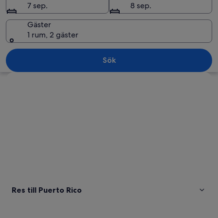
7 sep.
8 sep.
Gäster
1 rum, 2 gäster
Puerto Rico
Sök
Utforska karta
Res till Puerto Rico