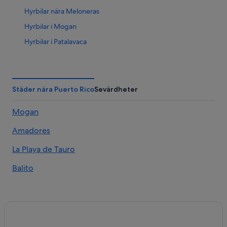
Hyrbilar nära Meloneras
Hyrbilar i Mogan
Hyrbilar i Patalavaca
Hyrbilar nära Playa de los Amadores
Hyrbilar nära Playa del Cura
Hyrbilar nära Playa del Ingles
Städer nära Puerto Rico
Sevärdheter
Hyrbilar i Puerto de Mogán
Mogan
Hyrbilar i Puerto Rico
Amadores
Hyrbilar nära San Agustin
Hyrbilar i Taurito
La Playa de Tauro
Hyrbilar i Vecindario
Balito