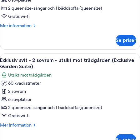
1
6 sovplatser
sovrum
2 queensize-sängar och 1 bäddsoffa (queensize)
-
Gratis wi-fi
utsikt
Mer
Mer information
mot
information
trädgården
om
Se priser
Bungalow
(Mezzanine
-
room
1
Öppna
Ett modernt hus i två våningar med en
with
4
sovrum
Exklusiv svit - 2 sovrum - utsikt mot trädgården (Exclusive
alla
fan)
-
Garden Suite)
utsikt
foton
Utsikt mot trädgården
mot
för
trädgården
60 kvadratmeter
Exklusiv
(Mezzanine
2 sovrum
svit
room
with
-
6 sovplatser
fan)
2
2 queensize-sängar och 1 bäddsoffa (queensize)
sovrum
Gratis wi-fi
-
Mer
Mer information
utsikt
information
mot
om
Se priser