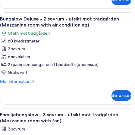
Exklusiv
trädgården
svit
(Exclusive
-
Öppna
Ett sovrum med en säng placerad i mit
Garden
9
2
Bungalow Deluxe - 2 sovrum - utsikt mot trädgården
alla
Suite)
sovrum
(Mezzanine room with air conditioning)
-
foton
Utsikt mot trädgården
utsikt
för
mot
60 kvadratmeter
Bungalow
trädgården
2 sovrum
Deluxe
(Exclusive
Garden
-
6 sovplatser
Suite)
2
2 queensize-sängar och 1 bäddsoffa (queensize)
sovrum
Gratis wi-fi
-
Mer
Mer information
utsikt
information
mot
om
Se priser
Bungalow
trädgården
Deluxe
(Mezzanine
-
Öppna
Familjebungalow - 3 sovrum - utsikt 
room
8
2
Familjebungalow - 3 sovrum - utsikt mot trädgården
alla
with
sovrum
(Mezzanine room with fan)
-
foton
air
3 sovrum
utsikt
för
conditioning)