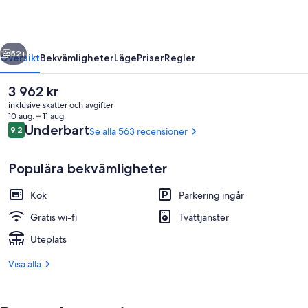
regående
Nästa
52+
Översikt
Bekvämligheter
Läge
Priser
Regler
Det
3 962 kr
nuvarande
inklusive skatter och avgifter
priset
10 aug. – 11 aug.
är
Recensioner
Underbart
9,2
Se alla 563 recensioner
9,2 av 10,
3 962 kr
Populära bekvämligheter
Kök
Parkering ingår
Bungalow - 2 sovrum - utsikt mot lag
Gratis wi-fi
Tvättjänster
Uteplats
Visa alla