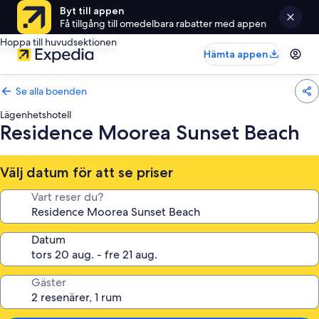
Byt till appen
Få tillgång till omedelbara rabatter med appen
Hoppa till huvudsektionen
Hämta appen
Se alla boenden
Lägenhetshotell
Residence Moorea Sunset Beach
Välj datum för att se priser
Vart reser du?
Datum
Gäster