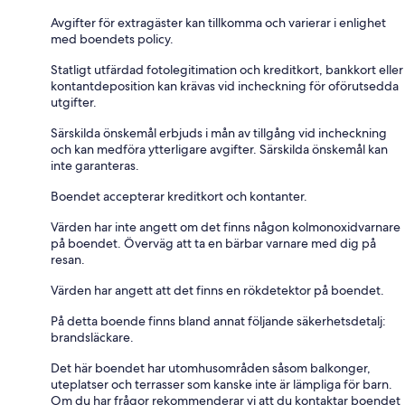
Avgifter för extragäster kan tillkomma och varierar i enlighet
med boendets policy.
Statligt utfärdad fotolegitimation och kreditkort, bankkort eller
kontantdeposition kan krävas vid incheckning för oförutsedda
utgifter.
Särskilda önskemål erbjuds i mån av tillgång vid incheckning
och kan medföra ytterligare avgifter. Särskilda önskemål kan
inte garanteras.
Boendet accepterar kreditkort och kontanter.
Värden har inte angett om det finns någon kolmonoxidvarnare
på boendet. Överväg att ta en bärbar varnare med dig på
resan.
Värden har angett att det finns en rökdetektor på boendet.
På detta boende finns bland annat följande säkerhetsdetalj:
brandsläckare.
Det här boendet har utomhusområden såsom balkonger,
uteplatser och terrasser som kanske inte är lämpliga för barn.
Om du har frågor rekommenderar vi att du kontaktar boendet