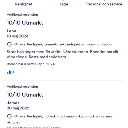
563
i
av
Renlighet
Läge
Personal och service
recensioner
betyg.
563
Recensioner
9
Verifierad recension
recensioner
av
10/10 Utmärkt
563
recensioner
Lena
10 maj 2024
Gillade: Renlighet, rummets bekvämlighet och kommunikation
Stora balkonger med fin utsikt. Nära stranden. Boendet har allt
vi behövde. Reste med spädbarn.
Bodde här 3 nätter i april 2024
0
Verifierad recension
10/10 Utmärkt
James
30 maj 2026
Gillade: Renlighet, incheckning, kommunikation och annonsens
riktighet
Översätt med hjälp av Google