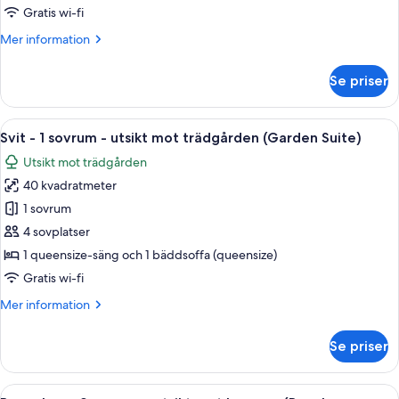
sovrum
Gratis wi-fi
-
Mer
Mer information
utsikt
information
mot
om
Se priser
trädgården
Svit
-
(1st
1
Öppna
Ett modernt hotellrum med en stor säng
Floor
8
sovrum
Svit - 1 sovrum - utsikt mot trädgården (Garden Suite)
alla
Suite)
-
Utsikt mot trädgården
utsikt
foton
mot
40 kvadratmeter
för
trädgården
Svit
1 sovrum
(1st
-
Floor
4 sovplatser
Suite)
1
1 queensize-säng och 1 bäddsoffa (queensize)
sovrum
Gratis wi-fi
-
Mer
Mer information
utsikt
information
mot
om
Se priser
trädgården
Svit
-
(Garden
1
Öppna
Ett sovrum med en säng, ett nattduksb
Suite)