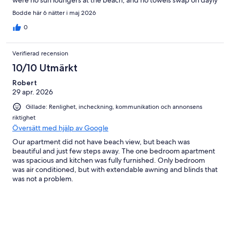
were no sun loungers at the beach, and no towels swap on dayly
base as normal
Bodde här 6 nätter i maj 2026
0
Verifierad recension
10/10 Utmärkt
Robert
29 apr. 2026
Gillade: Renlighet, incheckning, kommunikation och annonsens
riktighet
Översätt med hjälp av Google
Our apartment did not have beach view, but beach was
beautiful and just few steps away. The one bedroom apartment
was spacious and kitchen was fully furnished. Only bedroom
was air conditioned, but with extendable awning and blinds that
was not a problem.