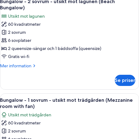
4
sovrum
Bungalow - 2 sovrum - utsikt mot lagunen (Beach
alla
-
Bungalow)
utsikt
foton
Utsikt mot lagunen
mot
för
trädgården
60 kvadratmeter
Bungalow
(Garden
2 sovrum
-
Suite)
2
6 sovplatser
sovrum
2 queensize-sängar och 1 bäddsoffa (queensize)
-
Gratis wi-fi
utsikt
Mer
Mer information
mot
information
lagunen
om
Se priser
Bungalow
(Beach
-
Bungalow)
2
Öppna
En kvinna sitter på en vit solstol i e
7
sovrum
Bungalow - 1 sovrum - utsikt mot trädgården (Mezzanine
alla
-
room with fan)
utsikt
foton
Utsikt mot trädgården
mot
för
lagunen
60 kvadratmeter
Bungalow
(Beach
2 sovrum
-
Bungalow)