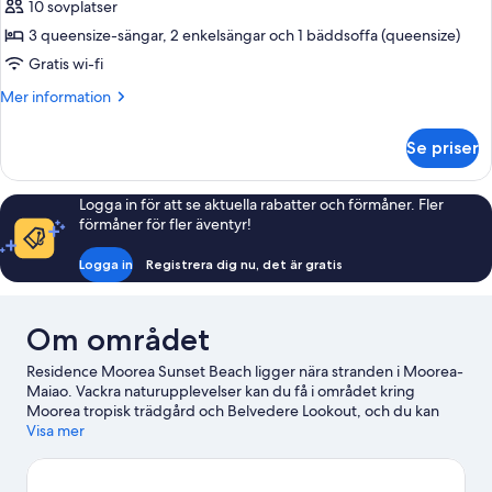
mot
10 sovplatser
Familjebungalow
trädgården
3 queensize-sängar, 2 enkelsängar och 1 bäddsoffa (queensize)
-
(Mezzanine
room
3
Gratis wi-fi
with
sovrum
Mer
Mer information
air
-
information
conditioning)
om
utsikt
Se priser
Familjebungalow
mot
-
trädgården
3
Logga in för att se aktuella rabatter och förmåner. Fler
(Mezzanine
sovrum
förmåner för fler äventyr!
-
room
utsikt
with
Logga in
Registrera dig nu, det är gratis
mot
fan)
trädgården
(Mezzanine
Om området
room
with
Residence Moorea Sunset Beach ligger nära stranden i Moorea-
fan)
Maiao. Vackra naturupplevelser kan du få i området kring
Moorea tropisk trädgård och Belvedere Lookout, och du kan
även besöka turistattraktioner som The Sea Turtles Care Center
Visa mer
och Tiki Village Cultural Centre. Vaiare och Moorea Green Pearl
golfbana är två andra rekommenderade platser att besöka. Med
kajakpaddling, sportdykning och snorkling i närheten finns det