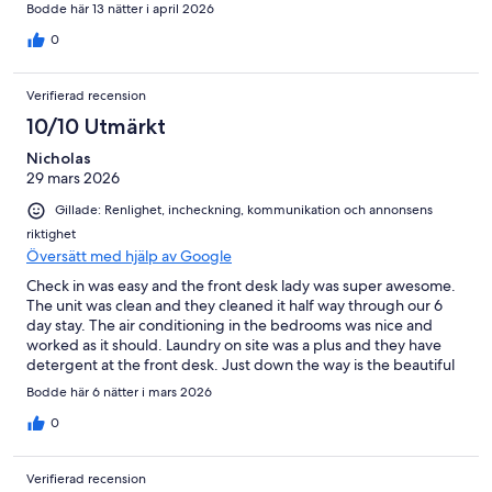
Bodde här 13 nätter i april 2026
0
Verifierad recension
10/10 Utmärkt
Nicholas
29 mars 2026
Gillade: Renlighet, incheckning, kommunikation och annonsens
riktighet
Översätt med hjälp av Google
Check in was easy and the front desk lady was super awesome.
The unit was clean and they cleaned it half way through our 6
day stay. The air conditioning in the bedrooms was nice and
worked as it should. Laundry on site was a plus and they have
detergent at the front desk. Just down the way is the beautiful
beach with easy access. Limited restaurants near by, but we had
Bodde här 6 nätter i mars 2026
a car and explored the entire island.
0
Verifierad recension