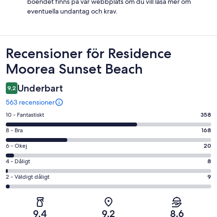
boendet finns på vår webbplats om du vill läsa mer om
eventuella undantag och krav.
Recensioner
Recensioner för Residence
Moorea Sunset Beach
Underbart
9,2
563 recensioner
10
10 - Fantastiskt
358
-
8
8 - Bra
168
Fantastiskt
-
i
6
6 - Okej
20
Bra
betyg.
-
i
4
4 - Dåligt
8
358
Okej
betyg.
-
av
i
2
2 - Väldigt dåligt
9
168
Dåligt
563
betyg.
-
av
i
recensioner
20
Väldigt
563
betyg.
av
dåligt
recensioner
8
9,4
9,2
8,6