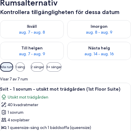
Rumsalternativ
Kontrollera tillgängligheten för dessa datum
Kontrollera tillgängligheten för ikväll aug. 7 - aug. 8
Kontrollera tillgängligheten f
Ikväll
Imorgon
aug. 7 - aug. 8
aug. 8 - aug. 9
Kontrollera tillgängligheten för den här helgen aug. 7 - aug. 9
Kontrollera tillgängligheten fö
Till helgen
Nästa helg
aug. 7 - aug. 9
aug. 14 - aug. 16
Tillgängliga
Alla rum
1 säng
2 sängar
3+ sängar
filter
för
Visar 7 av 7 rum
rum
Öppna
Ett modernt vardagsrum med en vit sof
6
Svit - 1 sovrum - utsikt mot trädgården (1st Floor Suite)
alla
Utsikt mot trädgården
foton
40 kvadratmeter
för
Svit
1 sovrum
-
4 sovplatser
1
1 queensize-säng och 1 bäddsoffa (queensize)