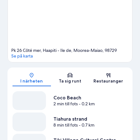
massor av vattenaktiviteter att välja bland.
Gå till vår reseguide
för Moorea-Maiao
Se fler lägenhetshotell i Moorea-Maiao
Pk 26 Côté mer, Haapiti - Ile de, Moorea-Maiao, 98729
Se på karta
Karta
I närheten
Ta sig runt
Restauranger
Coco Beach
2 min till fots
- 0.2 km
Tiahura strand
8 min till fots
- 0.7 km