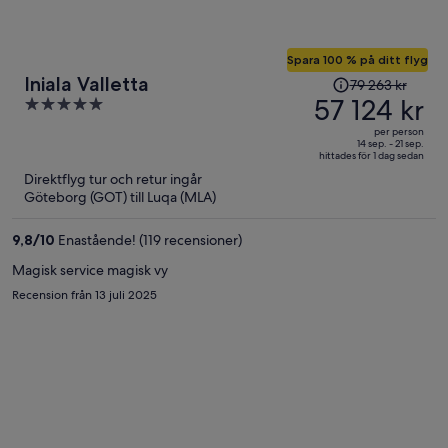
Spara 100 % på ditt flyg
Priset
Iniala Valletta
79 263 kr
var
57 124 kr
5
79 263 kr
out
per person
och
of
14 sep. - 21 sep.
hittades för 1 dag sedan
är
5
Direktflyg tur och retur ingår
nu
Göteborg (GOT) till Luqa (MLA)
57 124 kr
per
9,8
/
10
Enastående! (119 recensioner)
person
Magisk service magisk vy
Recension från 13 juli 2025