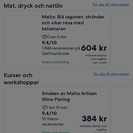
Mat, dryck och nattliv
Se alla 45 aktiviteter
Öp
Malta: Blå lagunen, stränder och vikar resa med katamaran
Malta - Bå
Malta: Blå lagunen, stränder
och vikar resa med
katamaran
Aktivitetens
Över 5 tim
9.4
9,4/10
längd
Priset
604 kr
av
1 846 recensioner på
är
är
GetYourGuide
10
5
inklusive skatter
604 kr
och avgifter
med
timmar
Gratis avbokning
per vuxen
per
1846
vuxen
recensioner
Kurser och
Se alla 16 aktiviteter
workshoppar
Öppnas i ny flik
Smaken av Malta Artisan Wine Pairing
Maltesiskt
Smaken av Malta Artisan
Wine Pairing
Aktivitetens
1 tim 15 min
9.4
9,4/10
längd
Priset
384 kr
av
10 Viator-
är
är
recensioner
10
1
inklusive skatter och
384 kr
avgifter
med
timme
Gratis avbokning