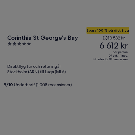
Spara 100 % på ditt flyg
Priset
Corinthia St George's Bay
10 582 kr
var
6 612 kr
5
10 582 kr
out
per person
och
of
29 okt. - 1 nov.
hittades för 19 timmar sen
är
5
Direktflyg tur och retur ingår
nu
Stockholm (ARN) till Luqa (MLA)
6 612 kr
per
9
/
10
Underbart! (1 008 recensioner)
person