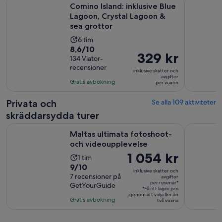
Comino Island: inklusive Blue Lagoon, Crystal Lagoon & sea 
Malta - Ö
Comino Island: inklusive Blue
Lagoon, Crystal Lagoon &
sea grottor
Aktivitetens
6 tim
8.6
8,6/10
längd
Priset
329 kr
av
134 Viator-
är
är
recensioner
10
6
inklusive skatter och
329 kr
avgifter
med
timmar
Gratis avbokning
per vuxen
per
134
vuxen
recensioner
Privata och
Se alla 109 aktiviteter
skräddarsydda turer
Öppnas i ny 
Maltas ultimata fotoshoot- och videoupplevelse
Privat föra
Maltas ultimata fotoshoot-
och videoupplevelse
Priset
1 054 kr
Aktivitetens
1 tim
är
9.0
9/10
längd
inklusive skatter och
1 054 kr
av
7 recensioner på
är
avgifter
per resenär*
GetYourGuide
per
10
1
*Få ett lägre pris
resenär*
genom att välja fler än
med
timme
Gratis avbokning
två vuxna
7
recensioner