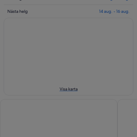
Historic
Msida
priser
Garden
Bastion
nära
Se
Nästa helg
14 aug. - 16 aug.
för
Historic
Msida
priser
ikväll
Garden
Bastion
nära
6
inför
Historic
Msida
aug.
imorgon
Garden
Bastion
-
kväll
inför
Historic
7
7
helgen
Garden
aug.
aug.
7
för
-
aug.
nästa
8
-
helg
aug.
9
14
aug.
aug.
-
Visa karta
16
aug.
Grand Hotel Excelsior
La Falco