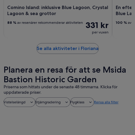
Comino Island: inklusive Blue Lagoon, Crystal
En efter
Lagoon & sea grottor
Blue La
331 kr
88 %
av resenärer rekommenderar aktiviteten
100 %
av r
per vuxen
Se alla aktiviteter i Floriana
Planera en resa för att se Msida
Bastion Historic Garden
Priserna som hittats under de senaste 48 timmarna. Klicka för
uppdaterade priser.
Vistelselängd
Stjärngradering
Flygklass
Rensa alla filter