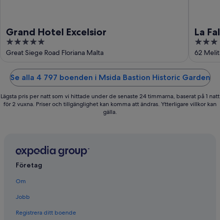
Grand Hotel Excelsior
La Fa
5
3
out
out
Great Siege Road Floriana Malta
62 Melit
of
of
5
5
Se alla 4 797 boenden i Msida Bastion Historic Garden
Lägsta pris per natt som vi hittade under de senaste 24 timmarna, baserat på 1 natt
för 2 vuxna. Priser och tillgänglighet kan komma att ändras. Ytterligare villkor kan
gälla.
Företag
Om
Jobb
Registrera ditt boende