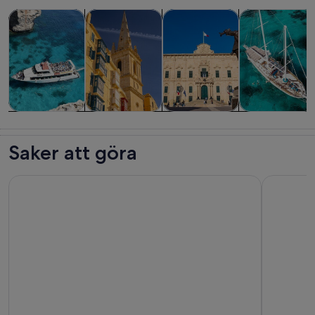
Öppnas i ny flik
Öppnas i ny flik
Turer och dagsutflykter
Historia och kultur
Privata och skräddarsydda tur
Kryssningar oc
Turer och
Historia och
Privata och
Kryssningar
dagsutflykter
kultur
skräddarsydda
och båtturer
Saker att göra
turer
Comino Island: inklusive Blue Lagoon, Crystal Lagoon & sea 
En eftermi