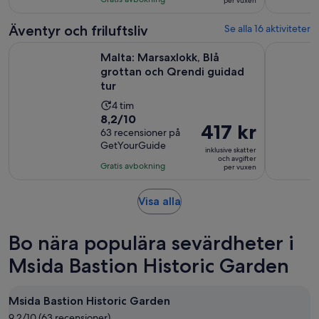
per vuxen
per
10
och
vuxen
recensioner
15
Äventyr och friluftsliv
Se alla 16 aktiviteter
minuter
Öppnas 
Malta: Marsaxlokk, Blå grottan och Qrendi guidad tur
Från Malt
Malta: Marsaxlokk, Blå
grottan och Qrendi guidad
tur
Aktivitetens
4 tim
8.2
8,2/10
längd
Priset
417 kr
av
63 recensioner på
är
är
GetYourGuide
10
4
inklusive skatter
417 kr
och avgifter
med
timmar
Gratis avbokning
per vuxen
per
63
vuxen
recensioner
Öppnas
Visa alla
i
ny
Bo nära populära sevärdheter i
flik
Msida Bastion Historic Garden
Msida Bastion Historic Garden
9.2/10 (63 recensioner)