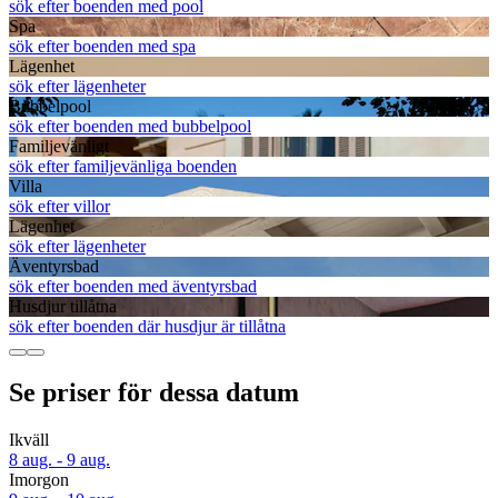
sök efter boenden med pool
Spa
sök efter boenden med spa
Lägenhet
sök efter lägenheter
Bubbelpool
sök efter boenden med bubbelpool
Familjevänligt
sök efter familjevänliga boenden
Villa
sök efter villor
Lägenhet
sök efter lägenheter
Äventyrsbad
sök efter boenden med äventyrsbad
Husdjur tillåtna
sök efter boenden där husdjur är tillåtna
Se priser för dessa datum
Ikväll
8 aug. - 9 aug.
Imorgon