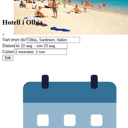
Hotell i Olbia
Vart reser du?
Datum
Gäster
Sök