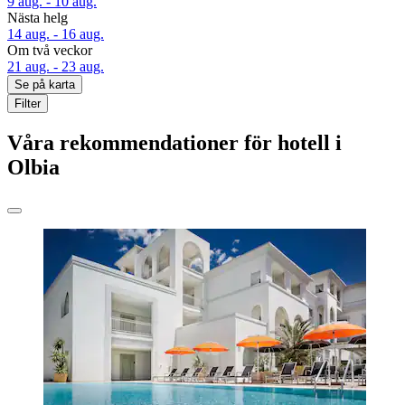
9 aug. - 10 aug.
Nästa helg
14 aug. - 16 aug.
Om två veckor
21 aug. - 23 aug.
Se på karta
Filter
Våra rekommendationer för hotell i
Olbia