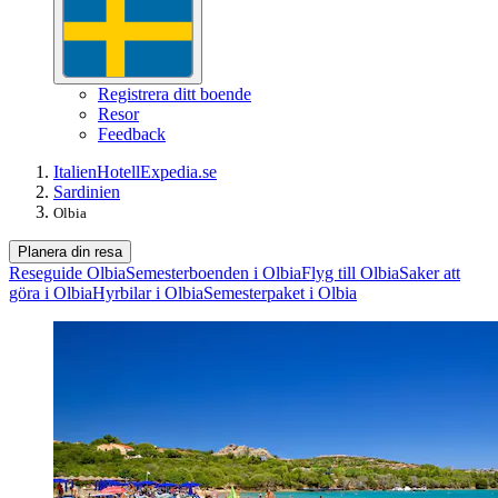
Registrera ditt boende
Resor
Feedback
Italien
Hotell
Expedia.se
Sardinien
Olbia
Planera din resa
Reseguide Olbia
Semesterboenden i Olbia
Flyg till Olbia
Saker att
göra i Olbia
Hyrbilar i Olbia
Semesterpaket i Olbia