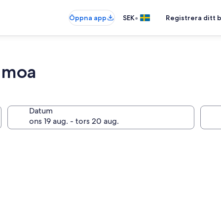
•
Öppna app
SEK
Registrera ditt
 Omoa
Datum