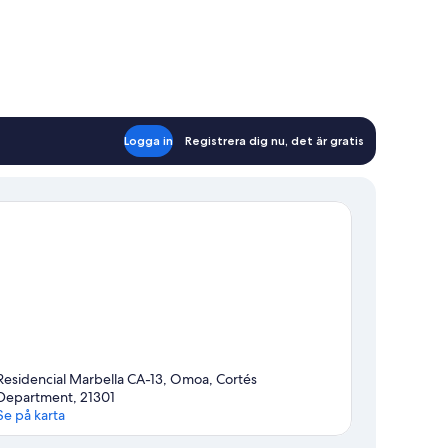
Logga in
Registrera dig nu, det är gratis
Residencial Marbella CA-13, Omoa, Cortés
Department, 21301
Se på karta
Karta