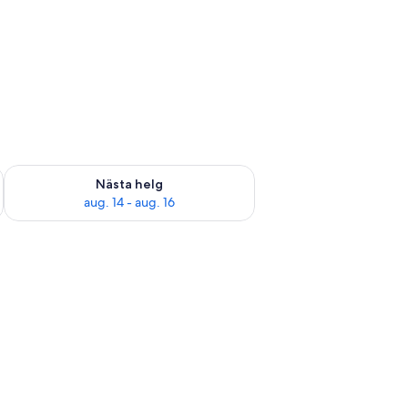
är helgen aug. 7 - aug. 9
Kontrollera tillgängligheten för nästa helg aug. 14 - aug. 16
Nästa helg
aug. 14 - aug. 16
 en säng, två sänglampor och ett fönster med gardiner.