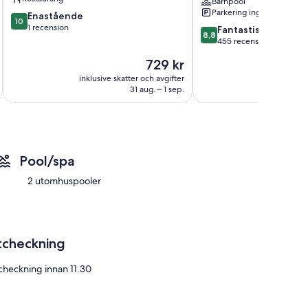
Barnpool
Parkering ingår
10.0
Enastående
10
av
1 recension
8.8
Fantastiskt
8,8
10,
av
455 recensioner
Enastående,
10,
Priset
729 kr
1 recension
Fantastiskt,
är
455 recensioner
inklusive skatter och avgifter
inklusive s
729 kr
31 aug. – 1 sep.
Pool/spa
2 utomhuspooler
tcheckning
checkning innan 11.30