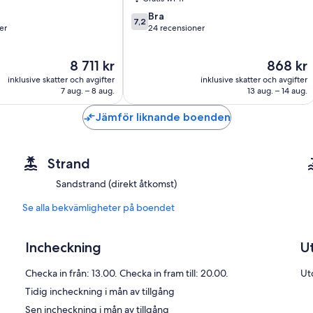
7.2
Bra
7,2
av
er
24 recensioner
10,
Bra,
Priset
Priset
8 711 kr
868 kr
24 recensioner
är
är
inklusive skatter och avgifter
inklusive skatter och avgifter
8 711 kr
868 kr
7 aug. – 8 aug.
13 aug. – 14 aug.
Jämför liknande boenden
Strand
Sandstrand (direkt åtkomst)
Se alla bekvämligheter på boendet
Incheckning
U
Checka in från: 13.00. Checka in fram till: 20.00.
Ut
Tidig incheckning i mån av tillgång
Sen incheckning i mån av tillgång