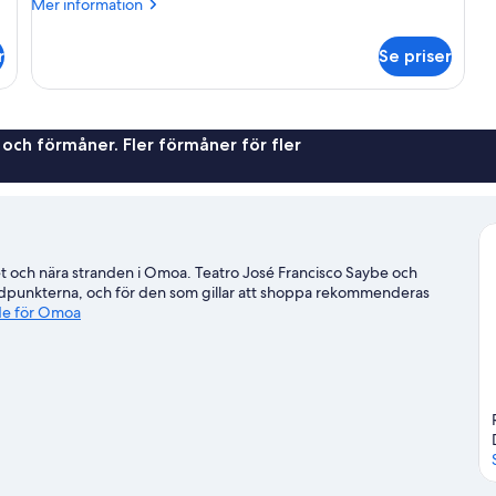
Mer
Mer information
information
om
r
Se priser
Villa
Comfort
 och förmåner. Fler förmåner för fler
ktet och nära stranden i Omoa. Teatro José Francisco Saybe och
höjdpunkterna, och för den som gillar att shoppa rekommenderas
ide för Omoa