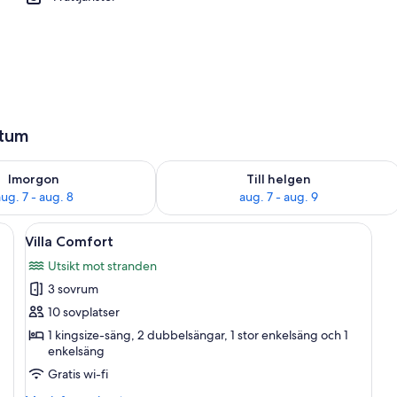
ör
atum
llgängligheten för imorgon aug. 7 - aug. 8
Kontrollera tillgängligheten för den h
Imorgon
Till helgen
ug. 7 - aug. 8
aug. 7 - aug. 9
ch ett fönster med utsikt över omgivningen.
Öppna
Ett sovrum med träpanel på väggarna,
5
Villa Comfort
alla
Utsikt mot stranden
foton
3 sovrum
för
Villa
10 sovplatser
Comfort
1 kingsize-säng, 2 dubbelsängar, 1 stor enkelsäng och 1
enkelsäng
Gratis wi-fi