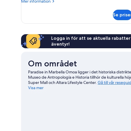
Mer
Mer information
information
om
Se prise
Villa
Deluxe
Logga in för att se aktuella rabatter
äventyr!
Om området
Paradise in Marbella Omoa ligger i det historiska distri
Museo de Antropología e Historia tillhör de kulturella 
Super Mall och Altara Lifestyle Center.
Gå till vår resegu
Visa mer
Se fler villor i Omoa