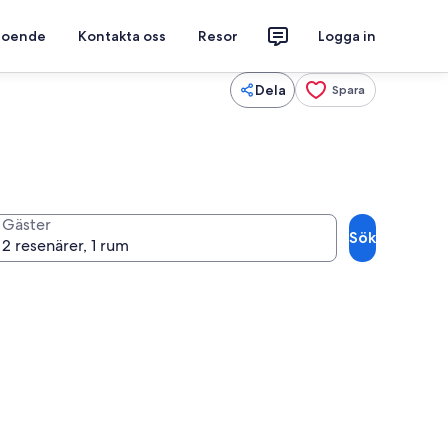
 boende
Kontakta oss
Resor
Logga in
Dela
Spara
Gäster
Sök