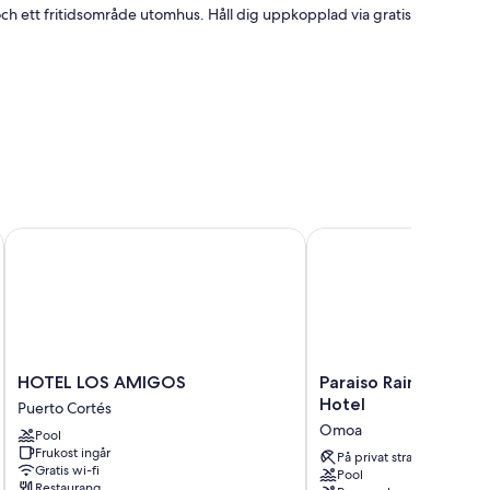
ch ett fritidsområde utomhus. Håll dig uppkopplad via gratis
r och grillar
HOTEL LOS AMIGOS
Paraiso Rainforest and
som luftkonditionering samt gratis wi-fi.
HOTEL
Paraiso
HOTEL LOS AMIGOS
Paraiso Rainforest a
LOS
Rainforest
Hotel
Puerto Cortés
AMIGOS
and
Omoa
Pool
Puerto
Beach
Frukost ingår
Cortés
Hotel
På privat strand
Gratis wi-fi
Pool
Omoa
Restaurang