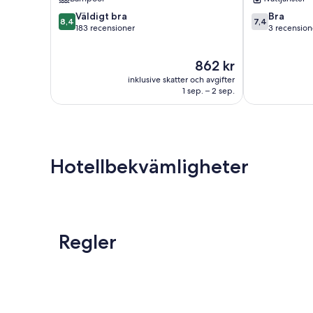
8.4
7.4
Väldigt bra
Bra
8,4
7,4
av
av
183 recensioner
3 recension
10,
10,
Väldigt
Bra,
Priset
862 kr
bra,
3 recensioner
är
183 recensioner
inklusive skatter och avgifter
862 kr
1 sep. – 2 sep.
Hotellbekvämligheter
Regler