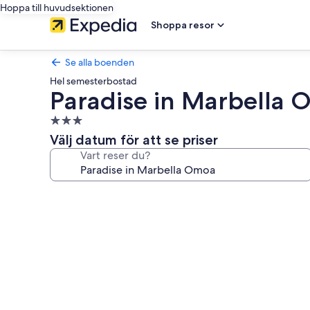
Hoppa till huvudsektionen
Shoppa resor
Se alla boenden
Hel semesterbostad
Paradise in Marbella
3.0-
stjärnigt
Välj datum för att se priser
boende
Vart reser du?
Fotogalleri
för
Paradise
in
Marbella
Omoa