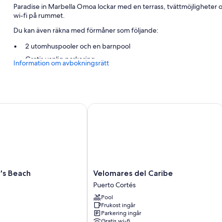
Paradise in Marbella Omoa lockar med en terrass, tvättmöjligheter o
wi-fi på rummet.
Du kan även räkna med förmåner som följande:
2 utomhuspooler och en barnpool
Gratis vanlig parkering
Information om avbokningsrätt
Hjälp med bokning av biljetter och guidade turer, utomhusmöble
Conciergetjänster
Om rummen
 Beach
Velomares del Caribe
Alla rum hos Paradise in Marbella Omoa kan erbjuda bekvämligheter 
Du hittar även följande bekvämligheter:
2 badrum med duschar och gratis toalettartiklar
Platt-tv med kabelkanaler
Velomares
's Beach
Velomares del Caribe
Kök, stora kylar/frysar och mikrovågsugnar
del
Puerto Cortés
Caribe
Pool
Puerto
Frukost ingår
Cortés
Parkering ingår
Gratis wi-fi