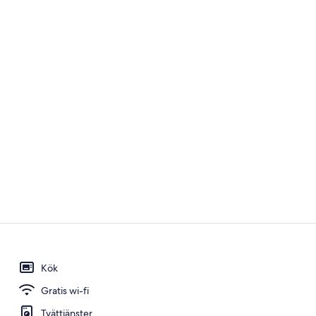
Bar (på boen
Kök
Villa Deluxe 
Gratis wi-fi
Tvättjänster