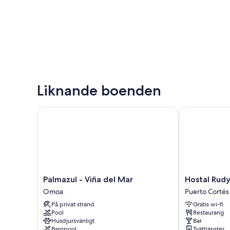
Liknande boenden
Palmazul - Viña del Mar
Hostal Rudy's
Palmazul
Hostal
Palmazul - Viña del Mar
Hostal Rudy
-
Rudy's
Omoa
Puerto Cortés
Viña
Beach
På privat strand
Gratis wi-fi
del
Puerto
Pool
Restaurang
Mar
Cortés
Husdjursvänligt
Bar
Omoa
Barnpool
Tvättjänster