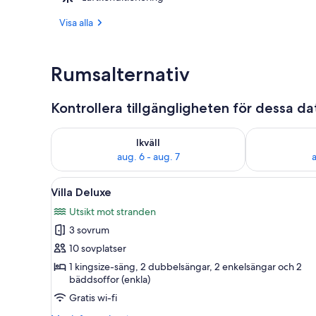
Visa alla
Detalj exteri
Rumsalternativ
Kontrollera tillgängligheten för dessa d
Kontrollera tillgängligheten för ikväll aug. 6 - aug. 7
Kontrollera ti
Ikväll
aug. 6 - aug. 7
a
Öppna
Ett kök med träskåp, en spis o
10
Villa Deluxe
alla
Utsikt mot stranden
foton
3 sovrum
för
Villa
10 sovplatser
Deluxe
1 kingsize-säng, 2 dubbelsängar, 2 enkelsängar och 2
bäddsoffor (enkla)
Gratis wi-fi