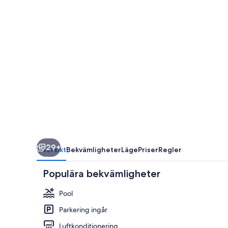
29+
Översikt
Bekvämligheter
Läge
Priser
Regler
Populära bekvämligheter
Pool
Parkering ingår
Luftkonditionering