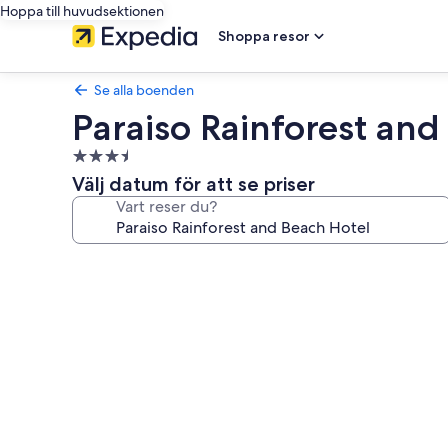
Hoppa till huvudsektionen
Shoppa resor
Se alla boenden
Paraiso Rainforest and
3.5-
stjärnigt
Välj datum för att se priser
boende
Vart reser du?
Fotogalleri
för
Paraiso
Rainforest
and
Beach
Hotel