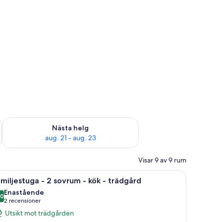
är helgen aug. 14 - aug. 16
Kontrollera tillgängligheten för nästa helg aug. 21 - aug. 23
Nästa helg
aug. 21 - aug. 23
Visar 9 av 9 rum
deförvaringsskåp på rummet
 värdeförvaringsskåp på rummet
ppna
Familjestuga - 2 sovrum - kök - trädgård | S
13
miljestuga - 2 sovrum - kök - trädgård
la
Enastående
oton
,0
0,0 av 10
(2 recensioner)
2 recensioner
ör
Utsikt mot trädgården
amiljestuga