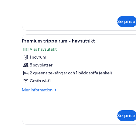
information
om
Lyxsvit
Se prise
Öppna
Premium trippelrum - havsutsi
9
Premium trippelrum - havsutsikt
alla
Viss havsutsikt
foton
1 sovrum
för
Premium
5 sovplatser
trippelrum
2 queensize-sängar och 1 bäddsoffa (enkel)
-
Gratis wi-fi
havsutsikt
Mer
Mer information
information
om
Premium
trippelrum
Se prise
-
havsutsikt