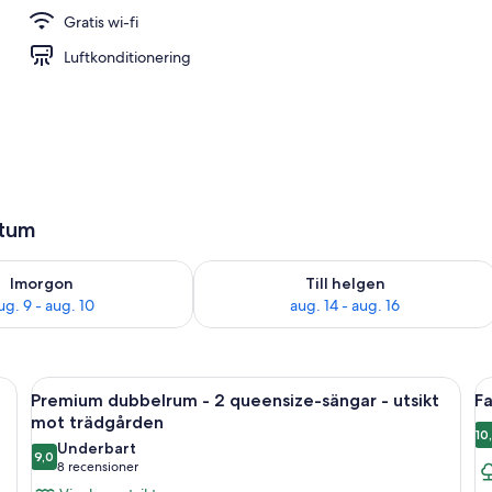
Gratis wi-fi
, solstolar, volleyboll och kajakpaddling
Luftkonditionering
atum
llgängligheten för imorgon aug. 9 - aug. 10
Kontrollera tillgängligheten för den h
Imorgon
Till helgen
ug. 9 - aug. 10
aug. 14 - aug. 16
e-säng - utsikt mot trädgården | Sängtillbehör av högsta kvalitet och vär
Öppna
Sängtillbehör av högsta kvalitet och
Ö
12
Premium dubbelrum - 2 queensize-sängar - utsikt
Fa
alla
al
mot trädgården
foton
f
10
1
Underbart
9,0
för
f
9,0 av 10
(8 recensioner)
8 recensioner
Premium
F