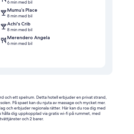
6 min med bil
Mumu’s Place
8 min med bil
Achi's Crib
8 min med bil
Merendero Angela
6 min med bil
d och ett spelrum. Detta hotell erbjuder en privat strand,
av solen. På spaet kan du njuta av massage och mycket mer.
ag och erbjuder regionala rätter. Här kan du roa dig med
u hålla dig uppkopplad via gratis wi-fi på rummet, med
ättjänster och 2 barer.