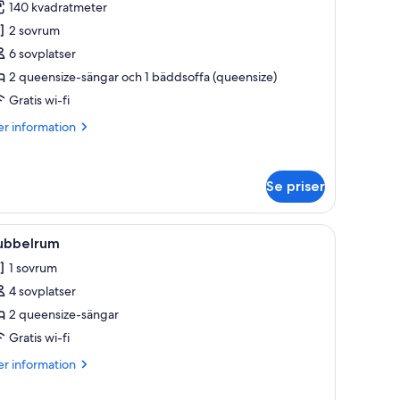
140 kvadratmeter
2 sovrum
6 sovplatser
ovrum
2 queensize-sängar och 1 bäddsoffa (queensize)
ök
Gratis wi-fi
er
r information
rädgård
formation
m
miljestuga
Se priser
vrum
rån golv till tak.
tillbehör av högsta kvalitet och värdeförvaringsskåp på rummet
ppna
Sängtillbehör av högsta kvalitet och värdef
9
ubbelrum
la
k
1 sovrum
oton
ädgård
4 sovplatser
ör
ubbelrum
2 queensize-sängar
Gratis wi-fi
er
r information
formation
m