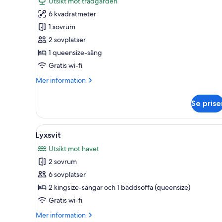
Utsikt mot trädgården
enkelrum
6 kvadratmeter
-
1 sovrum
1
2 sovplatser
queensize-
1 queensize-säng
säng
Gratis wi-fi
-
utsikt
Mer
Mer information
mot
information
om
trädgården
Se prise
Premium
enkelrum
-
Öppna
Ett rymligt sovrum med en stor 
10
1
Lyxsvit
alla
queensize-
Utsikt mot havet
säng
foton
-
2 sovrum
för
utsikt
Lyxsvit
6 sovplatser
mot
trädgården
2 kingsize-sängar och 1 bäddsoffa (queensize)
Gratis wi-fi
Mer
Mer information