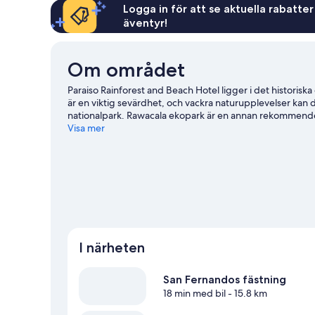
Logga in för att se aktuella rabatter
äventyr!
Om området
Paraiso Rainforest and Beach Hotel ligger i det historisk
är en viktig sevärdhet, och vackra naturupplevelser kan
nationalpark. Rawacala ekopark är en annan rekommender
exempel på vattenaktiviteter tillgängliga i området, och
Visa mer
grottexpeditioner och ziplining i närheten.
Gå till vår r
I närheten
San Fernandos fästning
18 min med bil
- 15.8 km