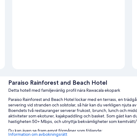
Paraiso Rainforest and Beach Hotel
Detta hotell med familjevänlig profil nära Rawacala ekopark
Paraiso Rainforest and Beach Hotel lockar med en terrass, en trädgår
servering vid stranden och solstolar, så här kan du verkligen njuta 
Boendets två restauranger serverar frukost, brunch, lunch och midd
aktiviteter som ekoturer, kajakpaddling och basket. Som gäst kan d
hastigheten 50+ Mbps, och utnyttja bekvämligheter som kemtvätt/tv
Du kan även se fram emot förmåner som följande:
Information om avbokningsrätt