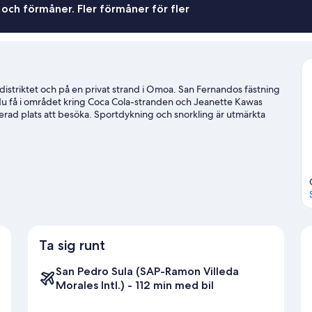
 och förmåner. Fler förmåner för fler
a distriktet och på en privat strand i Omoa. San Fernandos fästning
 du få i området kring Coca Cola-stranden och Jeanette Kawas
ad plats att besöka. Sportdykning och snorkling är utmärkta
 om du föredrar att stanna på land kan du prova på
eseguide för Omoa
Ta sig runt
San Pedro Sula (SAP-Ramon Villeda
Morales Intl.) - 112 min med bil