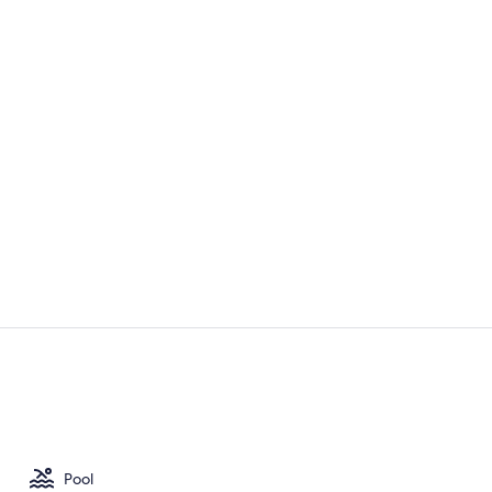
Här finns 2 
Svit Panoram
Pool