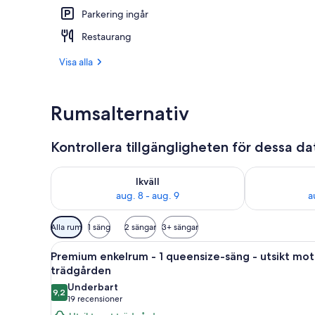
Parkering ingår
Privat strand
Restaurang
Visa alla
Rumsalternativ
Kontrollera tillgängligheten för dessa d
Kontrollera tillgängligheten för ikväll aug. 8 - aug. 9
Kontrollera ti
Ikväll
aug. 8 - aug. 9
a
Tillgängliga
Alla rum
1 säng
2 sängar
3+ sängar
filter
Öppna
Premium enkelrum - 1 queensiz
för
18
Premium enkelrum - 1 queensize-säng - utsikt mot
alla
rum
trädgården
foton
Underbart
9,2
för
9,2 av 10
(19 recensioner)
19 recensioner
Premium