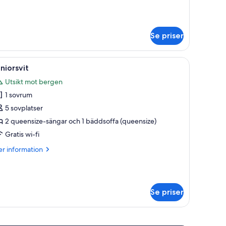
bbelrum
Se priser
sta kvalitet och värdeförvaringsskåp på rummet
ppna
Juniorsvit | Sängtillbehör av högsta kvalite
19
niorsvit
la
Utsikt mot bergen
oton
1 sovrum
ör
uniorsvit
5 sovplatser
2 queensize-sängar och 1 bäddsoffa (queensize)
Gratis wi-fi
er
r information
formation
m
niorsvit
Se priser