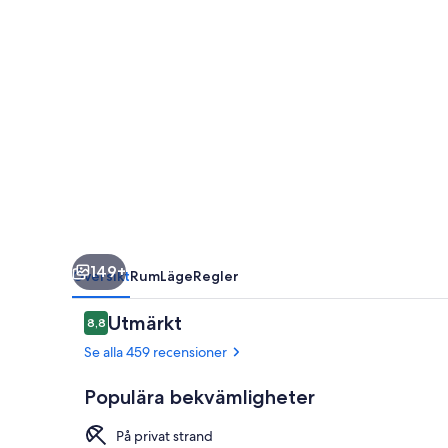
149+
Översikt
Rum
Läge
Regler
Recensioner
Utmärkt
8,8
8,8 av 10,
Se alla 459 recensioner
Populära bekvämligheter
På privat strand