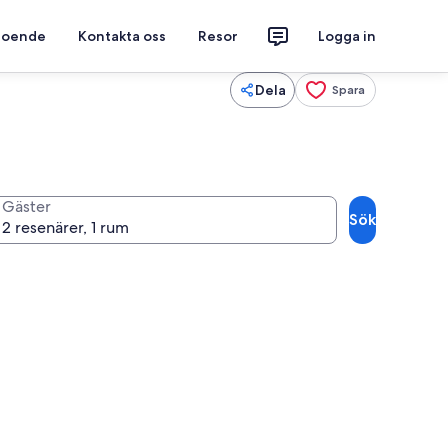
 boende
Kontakta oss
Resor
Logga in
Dela
Spara
Gäster
Sök