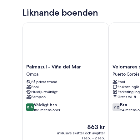
Liknande boenden
Palmazul - Viña del Mar
Velomares del
Palmazul
Velomares
Palmazul - Viña del Mar
Velomares 
-
del
Omoa
Puerto Cortés
Viña
Caribe
På privat strand
Pool
del
Puerto
Pool
Frukost ingår
Mar
Cortés
Husdjursvänligt
Parkering ing
Omoa
Barnpool
Gratis wi-fi
8.4
7.2
Väldigt bra
Bra
8,4
7,2
av
av
183 recensioner
24 recensio
10,
10,
Väldigt
Bra,
Priset
863 kr
bra,
24 recensione
är
183 recensioner
inklusive skatter och avgifter
863 kr
1 sep. – 2 sep.