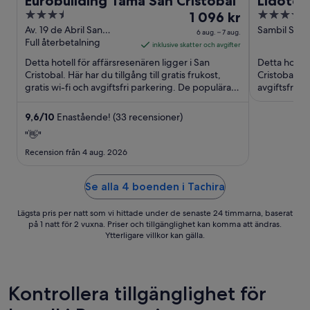
Eurobuilding Tama San Cristobal
Lidotel 
3.5
Priset
4
1 096 kr
out
är
out
Av. 19 de Abril San
Sambil San C
6 aug. – 7 aug.
Cristobal Tachira
Full återbetalning
Autop Anton
of
1 096 kr
of
inklusive skatter och avgifter
Cristobal Ta
5
per
5
Detta hotell för affärsresenären ligger i San
Detta hotell
natt
Cristobal. Här har du tillgång till gratis frukost,
Cristobal. Hä
gratis wi-fi och avgiftsfri parkering. De populära
mellan
avgiftsfri p
sevärdheterna ...
sevärdhetern
6
aug.
9,6
/
10
Enastående! (33 recensioner)
och
"👋"
7
Recension från 4 aug. 2026
aug.
Se alla 4 boenden i Tachira
Lägsta pris per natt som vi hittade under de senaste 24 timmarna, baserat
på 1 natt för 2 vuxna. Priser och tillgänglighet kan komma att ändras.
Ytterligare villkor kan gälla.
Kontrollera tillgänglighet för