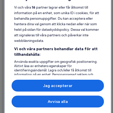
Användarvillkor
Vi och våra
16
partner lagrar eller får åtkomst till
information på en enhet, som unika ID i cookies, för att
Juridisk information/Kontakta oss
behandla personuppgifter. Du kan acceptera eller
Riktlinjer för innehåll och anmäla innehåll
hantera dina val genom att klicka nedan eller när som
helst på sidan för dataskyddspolicy. Dessa val kommer
att signaleras till våra partners och påverkar inte
Hjälp
webbläsningsdata.
Kontakta oss
Vi och våra partners behandlar data för att
Avboka eller ändra din bokning
tillhandahålla:
Återbetalningsprocess och tidslinjer
Använda exakta uppgifter om geografisk positionering.
Aktivt läsa av enhetens egenskaper för
Boka ett flyg med flygbolagskredit
identifieringsändamål. Lagra och/eller få åtkomst till
information på en enhet. Personanpassad reklam och
Internationella resedokument
innehåll, reklam- och innehållsmätning, forskning
angående målgrupp och tjänsteutveckling.
Jag accepterar
Lista över partner (leverantörer)
Expedia, Inc ansvarar inte för innehållet på externa webbsidor.
Avvisa alla
© 2026 Expedia, Inc., ett företag i Expedia Group. Med ensamrätt.
Expedia och Expedias logotyp är varumärken eller registrerade
varumärken som tillhör Expedia, Inc.