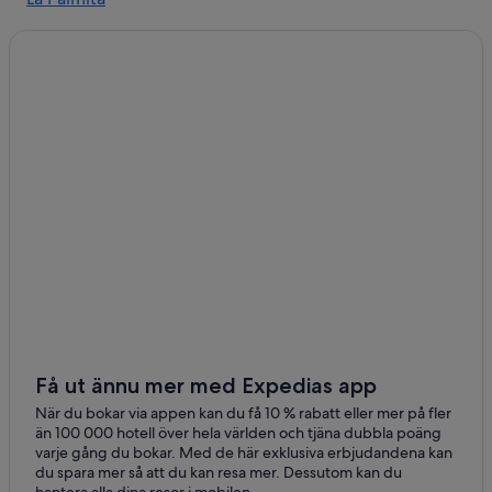
Santa Cruz del Zulia
Udón Pérez
Få ut ännu mer med Expedias app
När du bokar via appen kan du få 10 % rabatt eller mer på fler
än 100 000 hotell över hela världen och tjäna dubbla poäng
varje gång du bokar. Med de här exklusiva erbjudandena kan
du spara mer så att du kan resa mer. Dessutom kan du
hantera alla dina resor i mobilen.