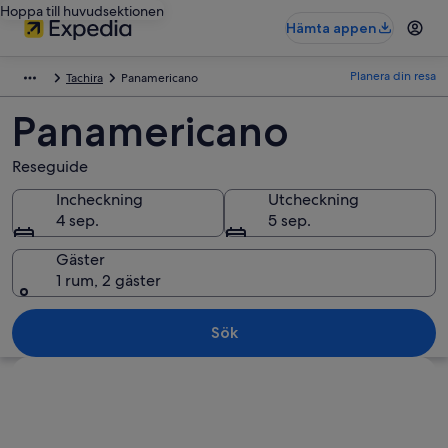
Hoppa till huvudsektionen
Hämta appen
Planera din resa
Tachira
Panamericano
Panamericano
Reseguide
Incheckning
Utcheckning
4 sep.
5 sep.
Gäster
1 rum, 2 gäster
Sök
Utforska karta