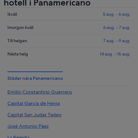
hotell i Panamericano
Kolla
Ikväll
5 aug. - 6 aug.
priserna
i
Kolla
Imorgon kväll
6 aug. - 7 aug.
Panamericano
priserna
för
i
Kolla
Till helgen
7 aug. - 9 aug.
ikväll,
Panamericano
priserna
5
för
i
Kolla
Nästa helg
14 aug. - 16 aug.
aug.
imorgon
Panamericano
priserna
-
natt,
inför
i
6
6
helgen,
Panamericano
Städer nära Panamericano
aug.
aug.
7
inför
-
aug.
nästa
Emilio Constantino Guerrero
7
-
helg,
aug.
9
14
Capital García de Hevia
aug.
aug.
-
Capital San Judas Tadeo
16
aug.
José Antonio Páez
La Palmita