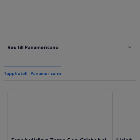
Res till Panamericano
Topphotell i Panamericano
Eurobuilding Tama San Cristobal
Lidotel San 