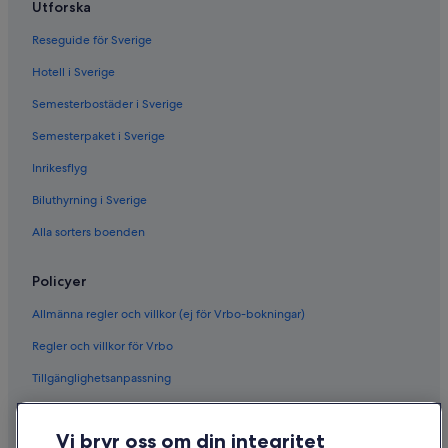
Utforska
Reseguide för Sverige
Hotell i Sverige
Semesterbostäder i Sverige
Semesterpaket i Sverige
Inrikesflyg
Biluthyrning i Sverige
Alla sorters boenden
Policyer
Allmänna regler och villkor (ej för Vrbo-bokningar)
Regler och villkor för Vrbo
Tillgänglighetsanpassning
Sekretess
Vi bryr oss om din integritet
Cookies