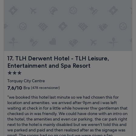
i
;
a
a
s
a
i
n
h
r
n
t
o
o
.
a
t
o
”
g
e
m
e
l
t
o
i
o
f
s
s
f
v
t
r
TLH Derwent Hotel - TLH Leisure, Entertainment and Spa 
17. TLH Derwent Hotel - TLH Leisure,
e
o
e
r
r
Entertainment and Spa Resort
e
y
e
d
3.0-
p
p
i
stjärnigt
l
a
Torquay City Centre
s
e
d
boende
a
7.6
7,6/10
Bra
(478 recensioner)
a
d
b
av
s
l
“
“we booked this hotel last minute so we had chosen this for
i
10,
a
e
w
location and amenities. we arrived after 9pm and i was left
l
Bra,
n
b
e
waiting at check in for a little while however thw gentleman that
i
(478 recensioner)
t
o
b
checked us in was friendly. We could have done with an intro on
t
.
a
o
the hotel, the amenities and even car parking. the car park right
y
”
r
o
next to the hotel is mainly disabled but we weren't told this and
p
d
k
we parked and paid and then realized after as the signage was
a
,
e
small. The rooms had no air con but we were given a fan...
r