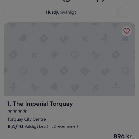
Husdjursvänligt
The Imperial Torquay
The Imperial Torquay
1. The Imperial Torquay
4.0-
stjärnigt
Torquay City Centre
boende
8.4
8,4/10
Väldigt bra
(1 132 recensioner)
av
Priset
896 kr
10,