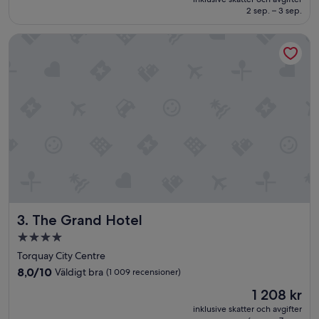
4 014 kr
2 sep. – 3 sep.
The Grand Hotel
The Grand Hotel
3. The Grand Hotel
4.0-
stjärnigt
Torquay City Centre
boende
8.0
8,0/10
Väldigt bra
(1 009 recensioner)
av
Priset
1 208 kr
10,
är
Väldigt
inklusive skatter och avgifter
1 208 kr