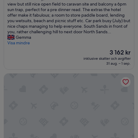
n
u
view but still nice open field to caravan site and balcony a 6pm
l
l
(344 recensioner)
o
d
m
sun trap, perfect for a pre dinner read. The extras the hotel
f
o
p
e
p
offer make it fabulous; a room to store paddle board, lending
-
v
e
n
t
you wetsuits, beach and picnic stuff etc. Car park busy (July) but
r
e
n
b
u
nice chaps managing to help everyone. South Sands in front of
a
l
t
l
o
you, rather challenging hill to next door North Sands...
n
y
h
i
u
Gemma
g
.
e
r
s
Visa mindre
e
W
b
k
b
.
e
a
u
Priset
3 162 kr
e
G
a
l
p
är
inklusive skatter och avgifter
d
o
l
c
a
3 162 kr
31 aug. – 1 sep.
s
d
s
o
d
a
m
o
n
u
Hampton by Hilton Torquay
m
a
h
y
n
i
t
a
a
d
l
.
d
n
e
e
P
t
d
r
h
e
w
i
d
i
r
o
t
å
g
f
e
w
b
h
e
v
a
l
w
k
e
s
i
i
t
n
e
r
t
p
i
x
d
h
å
n