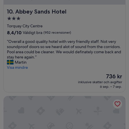
o
a
N
n
y
n
u
s
Abbey Sands Hotel
10. Abbey Sands Hotel
a
s
f
h
b
b
l
3.0-
e
l
u
y
stjärnigt
e
Torquay City Centre
e
t
t
t
boende
R
i
8.4
8,4/10
Väldigt bra
e
(952 recensioner)
s
e
t
av
r
.
“
“Overall a good quality hotel with very friendly staff. Not very
a
w
10,
d
S
O
soundproof doors so we heard alot of sound from the corridors.
l
a
Väldigt
e
t
v
Pool area could be cleaner. We would definately come back and
l
s
bra,
t
a
e
stay here again.”
y
s
(952 recensioner)
m
f
r
Martin
e
t
e
f
a
Visa mindre
n
i
s
l
l
j
l
t
Priset
736 kr
o
l
o
l
a
är
v
inklusive skatter och avgifter
a
y
a
a
736 kr
6 sep. – 7 sep.
e
g
e
p
v
l
o
d
r
h
y
Harbour Hotel Salcombe
o
o
o
a
,
d
u
b
n
r
q
r
l
d
e
u
s
e
e
s
a
t
m
n
t
l
a
.
.
a