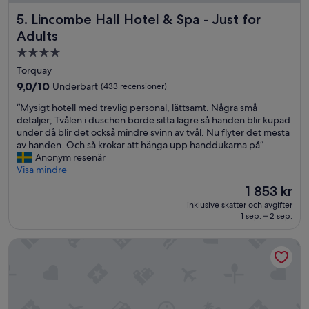
t
Lincombe Hall Hotel & Spa - Just for Adults
5. Lincombe Hall Hotel & Spa - Just for
w
a
Adults
s
4.0-
g
stjärnigt
r
Torquay
e
boende
9.0
9,0/10
Underbart
(433 recensioner)
a
av
t
“
“Mysigt hotell med trevlig personal, lättsamt. Några små
10,
F
M
detaljer; Tvålen i duschen borde sitta lägre så handen blir kupad
Underbart,
u
y
under då blir det också mindre svinn av tvål. Nu flyter det mesta
(433 recensioner)
l
s
av handen. Och så krokar att hänga upp handdukarna på”
l
i
Anonym resenär
E
g
Visa mindre
n
t
Priset
1 853 kr
g
h
är
l
inklusive skatter och avgifter
o
1 853 kr
i
1 sep. – 2 sep.
t
s
e
h
Woodford Bridge Country Club
l
o
l
r
m
C
e
o
d
n
t