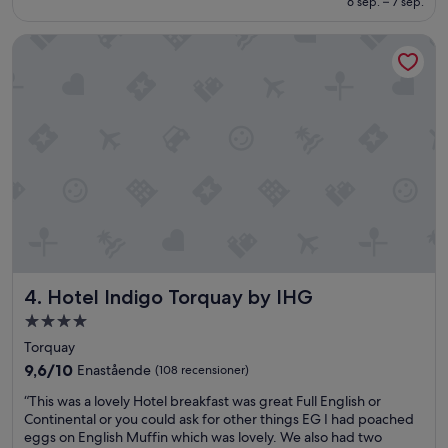
6 sep. – 7 sep.
bra,
(1 009 recensioner)
Hotel Indigo Torquay by IHG
Hotel Indigo Torquay by IHG
4. Hotel Indigo Torquay by IHG
4.0-
stjärnigt
Torquay
boende
9.6
9,6/10
Enastående
(108 recensioner)
av
“
“This was a lovely Hotel breakfast was great Full English or
10,
T
Continental or you could ask for other things EG I had poached
Enastående,
h
eggs on English Muffin which was lovely. We also had two
(108 recensioner)