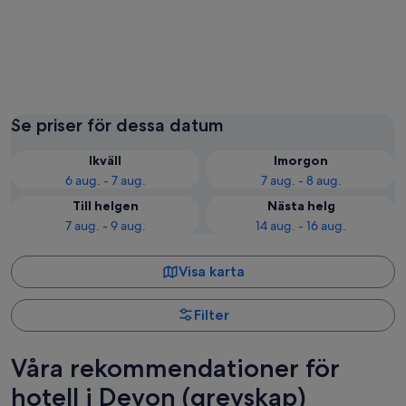
Torquay
Exeter
Se priser för dessa datum
Ikväll
Imorgon
6 aug. - 7 aug.
7 aug. - 8 aug.
Till helgen
Nästa helg
7 aug. - 9 aug.
14 aug. - 16 aug.
Visa karta
Filter
Våra rekommendationer för
hotell i Devon (grevskap)