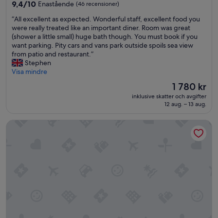
n
boende
9.4
9,4/10
Enastående
(46 recensioner)
u
d
av
s
a
“
“All excellent as expected. Wonderful staff, excellent food you
10,
y
m
A
were really treated like an important diner. Room was great
Enastående,
(
e
l
(shower a little small) huge bath though. You must book if you
(46 recensioner)
J
n
l
want parking. Pity cars and vans park outside spoils sea view
u
i
e
from patio and restaurant.”
l
t
x
Stephen
y
i
c
Visa mindre
)
e
e
Priset
1 780 kr
b
s
l
är
u
.
inklusive skatter och avgifter
l
1 780 kr
12 aug. – 13 aug.
t
w
e
n
e
n
i
a
Tor Park Hotel
t
c
r
a
e
r
s
c
i
e
h
v
x
a
e
p
p
d
e
s
a
c
m
f
t
a
t
e
n
e
d