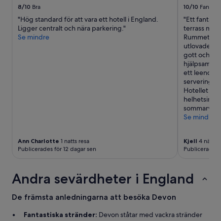
o
r
d
a
8/10
Bra
10/10
Fantasti
r
b
u
s
"Hög standard för att vara ett hotell i England.
"Ett fantas
t
a
s
g
Ligger centralt och nära parkering."
terrass mot 
h
r
i
r
Se mindre
Rummet erb
S
e
n
e
utlovades. 
a
l
w
a
gott och va
n
y
a
t
hjälpsamma o
d
c
s
(
ett leende. 
s
l
f
s
servering v
.
e
r
h
Hotellet me
.
a
i
o
helhetsintry
.
n
e
w
sommarvecko
e
n
e
Se mindre
d
d
r
u
l
a
p
y
l
Ann Charlotte
1 natts resa
Kjell
4 nätter
.
.
i
Publicerades för 12 dagar sen
Publicerades 
Y
W
t
o
e
t
u
c
l
Andra sevärdheter i England
c
o
e
o
u
s
De främsta anledningarna att besöka Devon
u
l
m
l
d
a
Fantastiska stränder:
Devon ståtar med vackra stränder
d
h
l