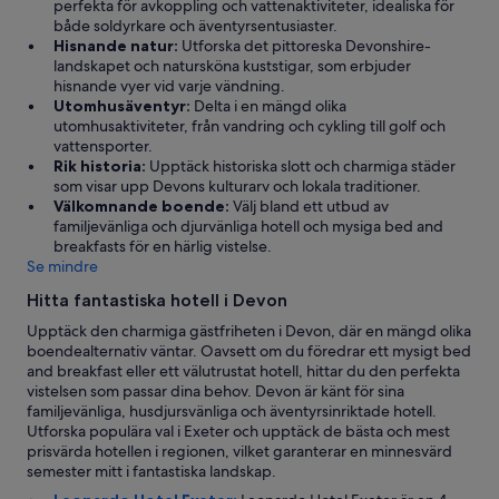
perfekta för avkoppling och vattenaktiviteter, idealiska för
n
a
l
både soldyrkare och äventyrsentusiaster.
’
v
)
Hisnande natur:
Utforska det pittoreska Devonshire-
t
e
h
landskapet och natursköna kuststigar, som erbjuder
p
d
u
hisnande vyer vid varje vändning.
a
o
g
Utomhusäventyr:
Delta i en mängd olika
y
n
e
utomhusaktiviteter, från vandring och cykling till golf och
m
e
b
vattensporter.
e
w
a
Rik historia:
Upptäck historiska slott och charmiga städer
t
i
t
som visar upp Devons kulturarv och lokala traditioner.
o
t
h
Välkomnande boende:
Välj bland ett utbud av
c
h
t
familjevänliga och djurvänliga hotell och mysiga bed and
o
a
h
breakfasts för en härlig vistelse.
m
n
o
Se mindre
e
i
u
b
n
g
Hitta fantastiska hotell i Devon
a
t
h
Upptäck den charmiga gästfriheten i Devon, där en mängd olika
c
r
.
boendealternativ väntar. Oavsett om du föredrar ett mysigt bed
k
o
Y
and breakfast eller ett välutrustat hotell, hittar du den perfekta
”
o
o
vistelsen som passar dina behov. Devon är känt för sina
n
u
familjevänliga, husdjursvänliga och äventyrsinriktade hotell.
t
m
Utforska populära val i Exeter och upptäck de bästa och mest
h
u
prisvärda hotellen i regionen, vilket garanterar en minnesvärd
e
s
semester mitt i fantastiska landskap.
h
t
o
b