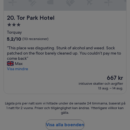
a
r
.
g
9
W
i
p
o
n
Tor Park Hotel
m
20. Tor Park Hotel
n
g
a
d
3.0-
t
n
e
stjärnigt
o
Torquay
d
r
boende
h
i
f
5.2
5,2/10
(113 recensioner)
e
w
u
av
l
“
“This place was disgusting. Stunk of alcohol and weed. Sock
a
l
10,
p
T
patched on the floor barely cleaned up. You couldn’t pay me to
s
s
(113 recensioner)
e
h
come back”
l
t
v
i
Max
e
a
e
s
Visa mindre
f
f
r
p
t
f
Priset
667 kr
y
l
w
,
är
inklusive skatter och avgifter
o
a
a
e
667 kr
13 aug. – 14 aug.
n
c
i
x
e
e
t
c
.
w
i
e
Lägsta
Lägsta pris per natt som vi hittade under de senaste 24 timmarna, baserat på
S
a
n
l
1 natt för 2 vuxna. Priser och tillgänglighet kan ändras. Ytterligare villkor kan
pris
o
s
g
l
gälla.
per
u
d
a
e
natt
t
i
t
n
som
Visa alla boenden
h
s
c
t
vi