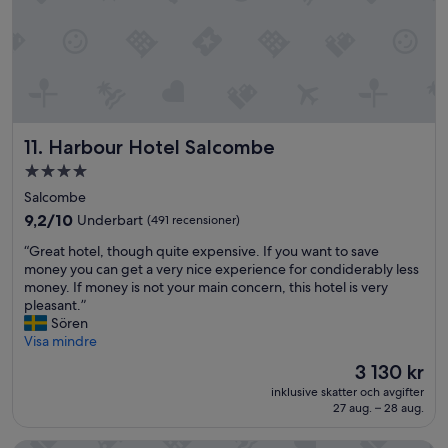
i
y
”
O
u
t
.
c
r
y
T
h
a
h
h
s
n
o
e
å
t
t
o
k
n
e
n
r
i
l
l
o
Harbour Hotel Salcombe
c
11. Harbour Hotel Salcombe
w
y
k
e
i
t
a
4.0-
.
t
h
r
stjärnigt
Salcombe
H
h
i
a
boende
a
v
9.2
9,2/10
n
Underbart
(491 recensioner)
t
d
e
av
g
t
“
“Great hotel, though quite expensive. If you want to save
r
r
10,
I
h
G
money you can get a very nice experience for condiderably less
e
y
Underbart,
w
ä
r
money. If money is not your main concern, this hotel is very
a
f
(491 recensioner)
a
n
e
pleasant.”
r
r
s
g
a
Sören
r
i
d
a
t
Visa mindre
o
e
i
u
h
o
n
s
p
Priset
3 130 kr
o
m
d
a
p
är
inklusive skatter och avgifter
t
s
l
p
h
3 130 kr
27 aug. – 28 aug.
e
o
y
p
a
l
n
s
o
n