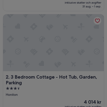
är
Väldigt
inklusive skatter och avgifter
896 kr
31 aug. – 1 sep.
bra,
(1 132 recensioner)
3 Bedroom Cottage - Hot Tub, Garden, Parking
3 Bedroom Cottage - Hot Tub, Garden, Parking
2. 3 Bedroom Cottage - Hot Tub, Garden,
Parking
3.5-
stjärnigt
Honiton
boende
Priset
4 014 kr
är
inklusive skatter och avgifter