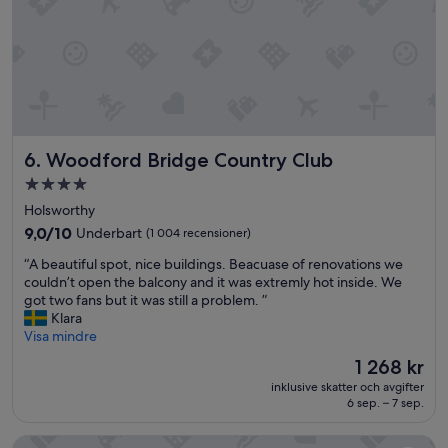
t
r
i
e
n
v
e
l
n
i
t
g
a
p
l
e
o
Woodford Bridge Country Club
6. Woodford Bridge Country Club
r
r
s
4.0-
y
o
stjärnigt
o
Holsworthy
n
u
boende
a
9.0
9,0/10
Underbart
(1 004 recensioner)
c
l
av
o
“
“A beautiful spot, nice buildings. Beacuase of renovations we
,
10,
u
A
couldn’t open the balcony and it was extremly hot inside. We
l
Underbart,
l
b
got two fans but it was still a problem. ”
ä
(1 004 recensioner)
d
e
Klara
t
a
a
Visa mindre
t
s
u
s
Priset
1 268 kr
k
t
a
är
f
inklusive skatter och avgifter
i
m
1 268 kr
6 sep. – 7 sep.
o
f
t
r
u
.
o
Woodbury Park Hotel and Golf Club
l
N