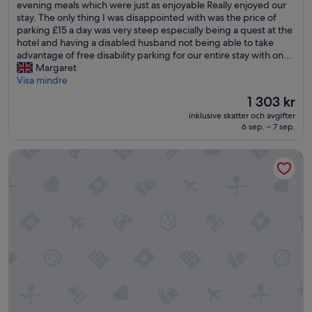
i
evening meals which were just as enjoyable Really enjoyed our
s
stay. The only thing I was disappointed with was the price of
w
parking £15 a day was very steep especially being a quest at the
a
hotel and having a disabled husband not being able to take
s
advantage of free disability parking for our entire stay with on...
a
Margaret
l
Visa mindre
o
Priset
1 303 kr
v
är
inklusive skatter och avgifter
e
1 303 kr
6 sep. – 7 sep.
l
y
Lincombe Hall Hotel & Spa - Just for Adults
H
o
t
e
l
b
r
e
a
k
f
a
s