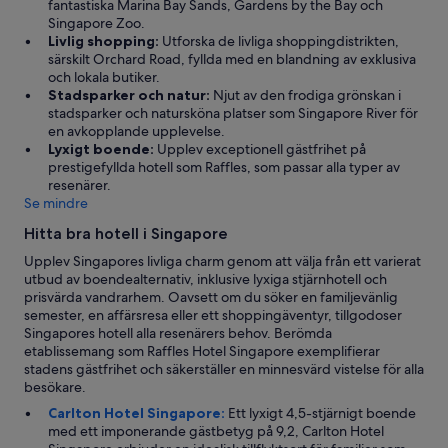
e
fantastiska Marina Bay Sands, Gardens by the Bay och
n
Singapore Zoo.
a
Livlig shopping:
Utforska de livliga shoppingdistrikten,
ä
särskilt Orchard Road, fyllda med en blandning av exklusiva
r
och lokala butiker.
i
Stadsparker och natur:
Njut av den frodiga grönskan i
n
stadsparker och natursköna platser som Singapore River för
t
en avkopplande upplevelse.
e
Lyxigt boende:
Upplev exceptionell gästfrihet på
a
prestigefyllda hotell som Raffles, som passar alla typer av
n
resenärer.
p
Se mindre
a
Hitta bra hotell i Singapore
s
s
Upplev Singapores livliga charm genom att välja från ett varierat
a
utbud av boendealternativ, inklusive lyxiga stjärnhotell och
d
prisvärda vandrarhem. Oavsett om du söker en familjevänlig
e
semester, en affärsresa eller ett shoppingäventyr, tillgodoser
e
Singapores hotell alla resenärers behov. Berömda
f
etablissemang som Raffles Hotel Singapore exemplifierar
t
stadens gästfrihet och säkerställer en minnesvärd vistelse för alla
e
besökare.
r
Carlton Hotel Singapore:
Ett lyxigt 4,5-stjärnigt boende
e
med ett imponerande gästbetyg på 9,2, Carlton Hotel
t