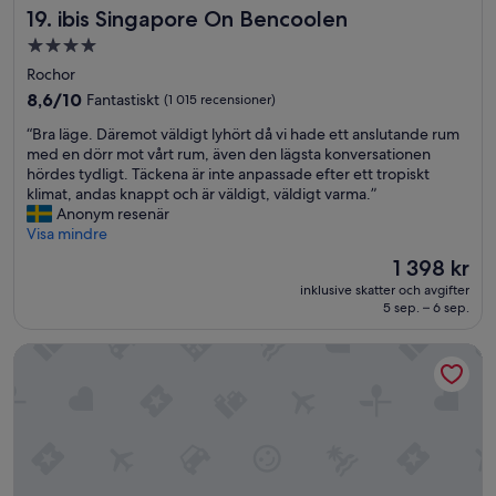
ibis Singapore On Bencoolen
p
19. ibis Singapore On Bencoolen
a
p
n
4.0-
l
n
stjärnigt
Rochor
e
ä
boende
v
s
8.6
8,6/10
Fantastiskt
(1 015 recensioner)
e
t
av
“
“Bra läge. Däremot väldigt lyhört då vi hade ett anslutande rum
l
a
10,
B
med en dörr mot vårt rum, även den lägsta konversationen
s
n
Fantastiskt,
r
hördes tydligt. Täckena är inte anpassade efter ett tropiskt
e
s
(1 015 recensioner)
a
klimat, andas knappt och är väldigt, väldigt varma.”
.
o
l
Anonym resenär
.
l
ä
Visa mindre
.
.
g
F
Priset
1 398 kr
e
r
är
inklusive skatter och avgifter
.
ä
1 398 kr
5 sep. – 6 sep.
D
s
ä
c
D'Resort at Downtown East
r
h
e
a
m
r
o
u
t
m
v
o
ä
c
l
h