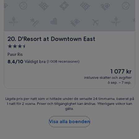
d
h
i
e
g
l
t
t
l
o
y
k
D'Resort at Downtown East
20. D'Resort at Downtown East
h
f
ö
r
3.5-
r
u
stjärnigt
Pasir Ris
t
k
boende
d
8.4
o
8,4/10
Väldigt bra
(1 008 recensioner)
å
av
s
Priset
1 077 kr
v
10,
t
är
i
Väldigt
.
inklusive skatter och avgifter
1 077 kr
h
6 sep. – 7 sep.
bra,
L
a
(1 008 recensioner)
ä
d
g
Lägsta
Lägsta pris per natt som vi hittade under de senaste 24 timmarna, baserat på
e
e
1 natt för 2 vuxna. Priser och tillgänglighet kan ändras. Ytterligare villkor kan
pris
e
t
gälla.
per
t
ä
natt
t
r
som
Visa alla boenden
a
b
vi
n
r
hittade
s
a
under
l