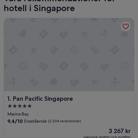
hotell i Singapore
Pan Pacific Singapore
Pan Pacific Singapore
1. Pan Pacific Singapore
5.0-
stjärnigt
Marina Bay
boende
9.4
9,4/10
Enastående
(2 204 recensioner)
av
Priset
3 267 kr
10,
är
Enastående,
inklusive skatter och avgifter