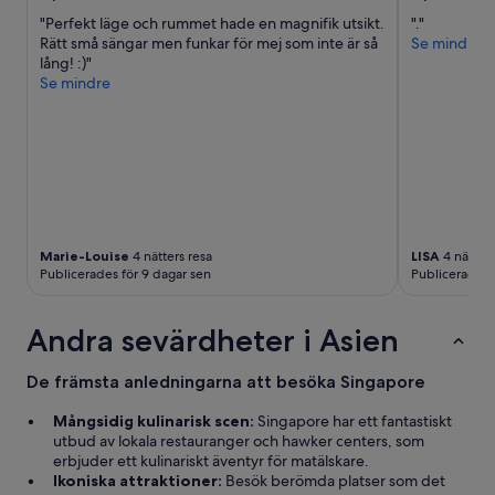
a
t
"Perfekt läge och rummet hade en magnifik utsikt.
"."
i
Rätt små sängar men funkar för mej som inte är så
Se mindre
o
lång! :)"
n
Se mindre
e
n
h
ö
r
d
e
s
Marie-Louise
4 nätters resa
LISA
4 nätters
t
Publicerades för 9 dagar sen
Publicerades 
y
d
l
Andra sevärdheter i Asien
i
g
t
De främsta anledningarna att besöka Singapore
.
T
Mångsidig kulinarisk scen:
Singapore har ett fantastiskt
ä
utbud av lokala restauranger och hawker centers, som
c
erbjuder ett kulinariskt äventyr för matälskare.
k
Ikoniska attraktioner:
Besök berömda platser som det