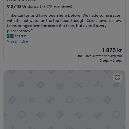
e
boende
r
9.2
9,2/10
Underbart
(2 678 recensioner)
a
av
“
“I like Carlton and have been here before. We hade some issues
n
10,
I
with the hot water on the top floors though. Cold showers a few
d
Underbart,
l
times brings down the score this time, but overall a very
c
(2 678 recensioner)
i
pleasant stay.”
l
k
Martin
o
e
Visa mindre
s
C
e
Priset
1 875 kr
a
t
är
inklusive skatter och avgifter
r
o
1 875 kr
5 sep. – 6 sep.
l
C
t
h
Hotel Boss
o
i
n
n
a
a
n
t
d
o
h
w
a
n
v
.
e
O
b
n
e
l