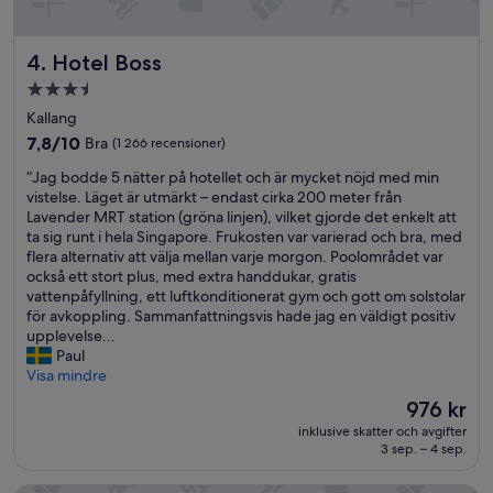
e
y
n
o
h
n
Hotel Boss
4. Hotel Boss
e
e
r
i
3.5-
e
s
stjärnigt
Kallang
b
s
boende
e
7.8
u
7,8/10
Bra
(1 266 recensioner)
f
av
e
“
“Jag bodde 5 nätter på hotellet och är mycket nöjd med min
o
10,
a
J
vistelse. Läget är utmärkt – endast cirka 200 meter från
r
Bra,
n
a
Lavender MRT station (gröna linjen), vilket gjorde det enkelt att
e
(1 266 recensioner)
d
g
ta sig runt i hela Singapore. Frukosten var varierad och bra, med
.
t
b
flera alternativ att välja mellan varje morgon. Poolområdet var
W
h
o
också ett stort plus, med extra handdukar, gratis
e
a
d
vattenpåfyllning, ett luftkonditionerat gym och gott om solstolar
h
t
d
för avkoppling. Sammanfattningsvis hade jag en väldigt positiv
a
i
e
upplevelse...
d
s
5
Paul
e
r
n
Visa mindre
s
e
ä
o
l
Priset
976 kr
t
m
a
är
inklusive skatter och avgifter
t
e
t
976 kr
3 sep. – 4 sep.
e
i
e
r
s
d
p