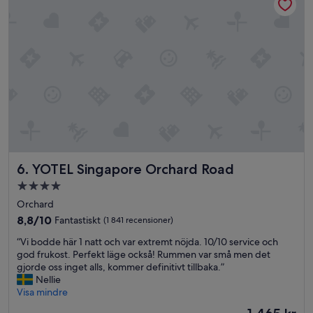
m
o
s
e
p
o
d
f
u
m
l
t
i
o
o
n
o
f
v
r
s
i
s
e
s
t
r
t
h
v
e
o
i
l
u
c
s
g
e
e
YOTEL Singapore Orchard Road
h
6. YOTEL Singapore Orchard Road
a
.
.
n
4.0-
L
C
d
stjärnigt
ä
Orchard
o
t
g
boende
l
h
8.8
8,8/10
Fantastiskt
(1 841 recensioner)
e
d
e
av
t
“
“Vi bodde här 1 natt och var extremt nöjda. 10/10 service och
s
o
10,
ä
V
god frukost. Perfekt läge också! Rummen var små men det
h
t
Fantastiskt,
r
i
gjorde oss inget alls, kommer definitivt tillbaka.”
o
h
(1 841 recensioner)
u
b
Nellie
w
e
t
o
Visa mindre
e
r
m
d
r
s
Priset