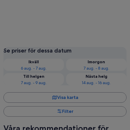
Singapore
Se priser för dessa datum
Ikväll
Imorgon
6 aug. - 7 aug.
7 aug. - 8 aug.
Till helgen
Nästa helg
7 aug. - 9 aug.
14 aug. - 16 aug.
Visa karta
Filter
Våra rekommendationer för