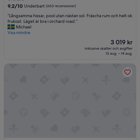
s
boende
a
9.2
9,2/10
Underbart
(663 recensioner)
h
s
av
a
“
“Långsamma hissar, pool utan nästan sol. Fräscha rum och helt ok
t
10,
d
L
frukost. Läget är bra i orchard road.”
i
Underbart,
e
å
Michael
s
(663 recensioner)
j
n
Visa mindre
k
a
g
f
Priset
3 019 kr
g
s
r
är
e
inklusive skatter och avgifter
a
u
3 019 kr
13 aug. – 14 aug.
n
m
k
v
m
o
ä
ibis Singapore On Bencoolen
a
s
l
h
t
d
i
!
i
s
”
g
s
t
a
p
r
o
,
s
p
i
o
t
o
i
l
v
u
u
t