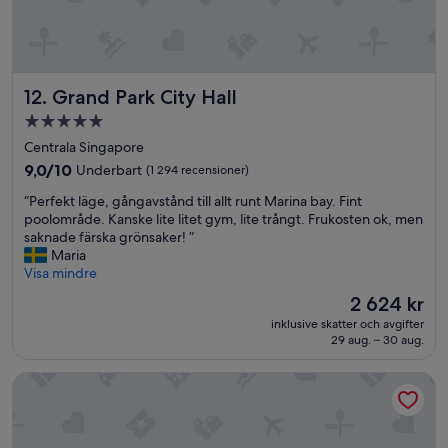
o
c
t
t
h
i
s
s
v
o
h
a
m
o
t
v
Grand Park City Hall
12. Grand Park City Hall
p
t
i
5.0-
p
v
v
i
ä
stjärnigt
e
Centrala Singapore
n
l
r
boende
9.0
9,0/10
Underbart
(1 294 recensioner)
g
j
k
av
.
a
l
“
“Perfekt läge, gångavstånd till allt runt Marina bay. Fint
10,
”
m
i
P
poolområde. Kanske lite litet gym, lite trångt. Frukosten ok, men
Underbart,
e
g
e
saknade färska grönsaker! ”
(1 294 recensioner)
l
e
r
Maria
l
n
f
Visa mindre
a
u
e
Priset
2 624 kr
n
p
k
är
v
p
inklusive skatter och avgifter
t
2 624 kr
a
29 aug. – 30 aug.
s
l
r
k
ä
j
a
lyf Funan Singapore
g
e
t
e
m
t
,
o
a
g
r