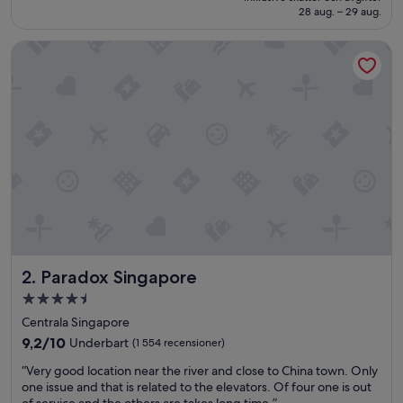
3 267 kr
28 aug. – 29 aug.
(2 204 recensioner)
Paradox Singapore
Paradox Singapore
2. Paradox Singapore
4.5-
stjärnigt
Centrala Singapore
boende
9.2
9,2/10
Underbart
(1 554 recensioner)
av
“
“Very good location near the river and close to China town. Only
10,
V
one issue and that is related to the elevators. Of four one is out
Underbart,
e
of service and the others are takes long time.”