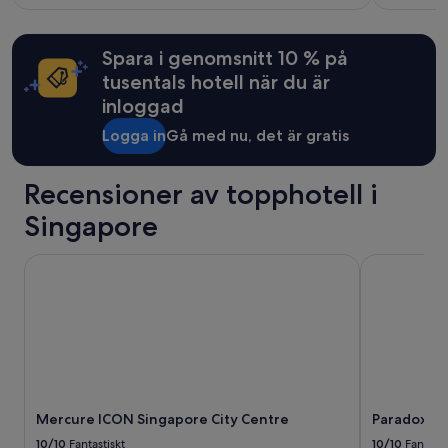
t
mer
r
information
u
om
m
Spara i genomsnitt 10 % på
standardpris.
,
tusentals hotell när du är
ä
inloggad
v
e
Logga in
Gå med nu, det är gratis
n
d
e
Recensioner av topphotell i
n
l
Singapore
ä
g
Mercure ICON Singapore City Centre
Paradox Si
s
t
a
k
o
n
v
e
r
Mercure ICON Singapore City Centre
Paradox Si
s
10/10
Fantastiskt
10/10
Fantasti