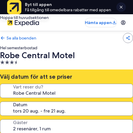
Byt till appen
Få tillgång till omedelbara rabatter med appen
Hoppa till huvudsektionen
Hämta appen
Se alla boenden
Hel semesterbostad
Robe Central Motel
3.5-
stjärnigt
boende
Välj datum för att se priser
Vart reser du?
Datum
Gäster