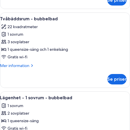
Se priser
Lägenhet
Superior
-
Öppna
Ett kompakt hotellrum med ett litet k
4
2
Tvåbäddsrum - bubbelbad
alla
sovrum
22 kvadratmeter
foton
1 sovrum
för
Tvåbäddsrum
3 sovplatser
-
1 queensize-säng och 1 enkelsäng
bubbelbad
Gratis wi-fi
Mer
Mer information
information
om
Se priser
Tvåbäddsrum
-
bubbelbad
Öppna
Ett vardagsrum med en soffa, ett sof
5
Lägenhet - 1 sovrum - bubbelbad
alla
1 sovrum
foton
2 sovplatser
för
Lägenhet
1 queensize-säng
-
Gratis wi-fi