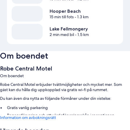
Hooper Beach
15 min till fots
- 1.3 km
Lake Fellmongery
2 min med bil
- 1.5 km
Om boendet
Robe Central Motel
Om boendet
Robe Central Motel erbjuder tvättmöjligheter och mycket mer. Som
gäst kan du hålla dig uppkopplad via gratis wi-fi på rummet.
Du kan även dra nytta av följande förmåner under din vistelse:
Gratis vanlig parkering
Bagageförvaring och ett värdeförvaringsskåp i receptionen
Information om avbokningsrätt
Recensionerna från gäster ger toppbetyg för den hjälpsamma
personalen