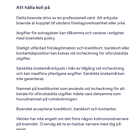
Att hålla koll på
Detta boende drivs av en professionell värd. Att erbjuda
boende är kopplat till värdens företagsverksamhet eller yrke.
Avgifter för extragäster kan tillkomma och varierar i enlighet
med boendets policy.
Statligt utfärdad fotolegitimation och kreditkort, bankkort eller
kontantdeposition kan krävas vid incheckning för oförutsedda
utgifter.
Särskilda önskemål erbjuds i mån av tillgång vid incheckning
och kan medföra ytterligare avgifter. Särskilda önskemål kan
inte garanteras.
Namnet på kreditkortet som används vid incheckning för att
betala för oförutsedda utgifter måste vara detsamma som
huvudnamnet på rumsbokningen.
Boendet accepterar kreditkort, bankkort och kontanter.
Värden har inte angett om det finns någon kolmonoxidvarnare
på boendet. Överväg att ta en bärbar varnare med dig på
resan.