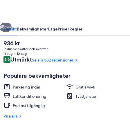
regående
Nästa
54+
Översikt
Bekvämligheter
Läge
Priser
Regler
Det
936 kr
nuvarande
inklusive skatter och avgifter
priset
11 aug. – 12 aug.
är
Recensioner
Utmärkt
8,6
Se alla 382 recensioner
8,6 av 10,
936 kr
Populära bekvämligheter
Parkering ingår
Gratis wi-fi
Exteriör
Luftkonditionering
Tvättjänster
Frukost tillgänglig
Visa alla