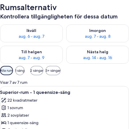
Rumsalternativ
Kontrollera tillgängligheten för dessa datum
Kontrollera tillgängligheten för ikväll aug. 6 - aug. 7
Kontrollera tillgängligheten f
Ikväll
Imorgon
aug. 6 - aug. 7
aug. 7 - aug. 8
Kontrollera tillgängligheten för den här helgen aug. 7 - aug. 9
Kontrollera tillgängligheten fö
Till helgen
Nästa helg
aug. 7 - aug. 9
aug. 14 - aug. 16
Tillgängliga
Alla rum
1 säng
2 sängar
3+ sängar
filter
för
Visar 7 av 7 rum
rum
Öppna
Ett hotellrum med en säng, ett nattdu
4
Superior-rum - 1 queensize-säng
alla
22 kvadratmeter
foton
1 sovrum
för
Superior-
2 sovplatser
rum
1 queensize-säng
-