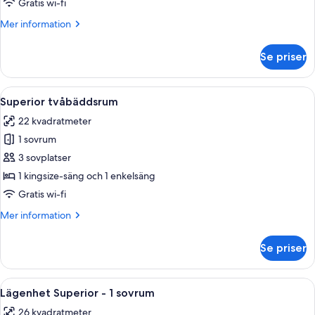
Gratis wi-fi
1
Mer
Mer information
queensize-
information
säng
om
Se priser
Superior-
rum
-
Öppna
Ett hotellrum med en säng, ett skrivb
5
1
Superior tvåbäddsrum
alla
queensize-
22 kvadratmeter
säng
foton
1 sovrum
för
Superior
3 sovplatser
tvåbäddsrum
1 kingsize-säng och 1 enkelsäng
Gratis wi-fi
Mer
Mer information
information
om
Se priser
Superior
tvåbäddsrum
Öppna
Ett modernt vardagsrum med en grå sof
5
Lägenhet Superior - 1 sovrum
alla
26 kvadratmeter