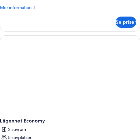
1
Mer
Mer information
sovrum
information
-
om
Se priser
Lägenhet
bubbelbad
-
1
sovrum
-
bubbelbad
Lägenhet Economy
2 sovrum
5 sovplatser