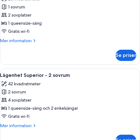
foton
1 sovrum
för
Lägenhet
2 sovplatser
Superior
1 queensize-säng
-
Gratis wi-fi
1
Mer
Mer information
sovrum
information
om
Se priser
Lägenhet
Superior
-
Öppna
Ett modernt kök med vita skåp, en mik
8
1
Lägenhet Superior - 2 sovrum
alla
sovrum
42 kvadratmeter
foton
2 sovrum
för
Lägenhet
4 sovplatser
Superior
1 queensize-säng och 2 enkelsängar
-
Gratis wi-fi
2
Mer
Mer information
sovrum
information
om