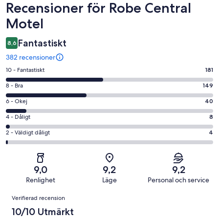
Recensioner
Recensioner för Robe Central
Motel
Fantastiskt
8,6
382 recensioner
10
10 - Fantastiskt
181
-
8
8 - Bra
149
Fantastiskt
-
i
6
6 - Okej
40
Bra
betyg.
-
i
4
4 - Dåligt
8
181
Okej
betyg.
-
av
i
2
2 - Väldigt dåligt
4
149
Dåligt
382
betyg.
-
av
i
recensioner
40
Väldigt
382
betyg.
av
dåligt
recensioner
8
9,0
9,2
9,2
382
i
av
Renlighet
Läge
Personal och service
recensioner
betyg.
382
Recensioner
4
Verifierad recension
recensioner
av
10/10 Utmärkt
382