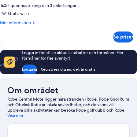
1 queensize-säng och 3 enkelsängar
Gratis wi-fi
Mer
Mer information
information
om
Se priser
Lägenhet
Economy
Logga in för att se aktuella rabatter och förmåner. Fler
förmåner för fler äventyr!
Logga in
Registrera dig nu, det är gratis
Om området
Robe Central Motel ligger nära stranden i Robe. Robe Gaol Ruins
och Obelisk Robe är lokala sevärdheter, och den som vill
uppleva olika aktiviteter kan besöka Robe golfklubb och Robe
Lake Buttler Marina. Det finns en golfbana i närheten, så det är
Visa mer
bara att plocka fram klubborna och ge dig ut på fairway. Eller
prova på någon annan rolig aktivitet, som cykelturer.
Gå till vår
reseguide för Robe