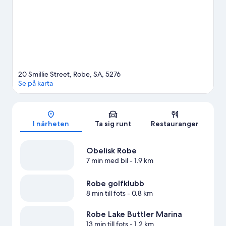
Se fler semesterbostäder i Robe
20 Smillie Street, Robe, SA, 5276
Se på karta
Karta
I närheten
Ta sig runt
Restauranger
Obelisk Robe
7 min med bil
- 1.9 km
Robe golfklubb
8 min till fots
- 0.8 km
Robe Lake Buttler Marina
13 min till fots
- 1.2 km