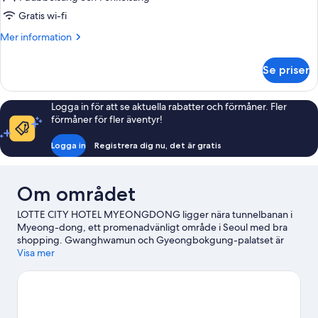
familj
Gratis wi-fi
(Superior)
Mer
Mer information
information
om
Se priser
Tvåbäddsrum
för
familj
Logga in för att se aktuella rabatter och förmåner. Fler
(Superior)
förmåner för fler äventyr!
Logga in
Registrera dig nu, det är gratis
Om området
LOTTE CITY HOTEL MYEONGDONG ligger nära tunnelbanan i
Myeong-dong, ett promenadvänligt område i Seoul med bra
shopping. Gwanghwamun och Gyeongbokgung-palatset är
viktiga sevärdheter, och för den som gillar att shoppa
Visa mer
rekommenderas Namdaemun-marknaden. Seouls stadshus är
en annan rekommenderad plats att besöka. Gäster uppskattar
detta hotell för det utmärkta läget och för dess sightseeing.
Boendet ligger även nära kollektivtrafik: det tar bara 3 minuter
att promenera till Euljiro 3-ga station, och till Jonggak station tar