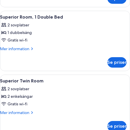
Standard
Bed
Room,
1
Öppna
En modern hotellobby med en reception
8
Double
Superior Room, 1 Double Bed
alla
Bed
2 sovplatser
foton
1 dubbelsäng
för
Superior
Gratis wi-fi
Room,
Mer
Mer information
1
information
om
Double
Se priser
Superior
Bed
Room,
1
Öppna
En modern hotellobby med en reception
7
Double
Superior Twin Room
alla
Bed
2 sovplatser
foton
2 enkelsängar
för
Superior
Gratis wi-fi
Twin
Mer
Mer information
Room
information
om
Se priser
Superior