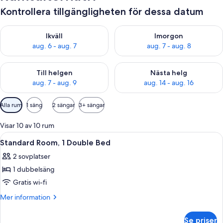
Kontrollera tillgängligheten för dessa datum
Kontrollera tillgängligheten för ikväll aug. 6 - aug. 7
Kontrollera tillgängligheten f
Ikväll
Imorgon
aug. 6 - aug. 7
aug. 7 - aug. 8
Kontrollera tillgängligheten för den här helgen aug. 7 - aug. 9
Kontrollera tillgängligheten fö
Till helgen
Nästa helg
aug. 7 - aug. 9
aug. 14 - aug. 16
Tillgängliga
Alla rum
1 säng
2 sängar
3+ sängar
filter
för
Visar 10 av 10 rum
rum
Öppna
En modern hotellobby med en reception
8
Standard Room, 1 Double Bed
alla
2 sovplatser
foton
1 dubbelsäng
för
Standard
Gratis wi-fi
Room,
Mer
Mer information
1
information
om
Double
Se priser