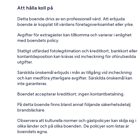
Att hålla koll på
Detta boende drivs av en professionell värd. Att erbjuda
boende är kopplat till värdens företagsverksamhet eller yrke.
Avgifter för extragäster kan tillkomma och varierar i enlighet
med boendets policy.
Statligt utfärdad fotolegitimation och kreditkort, bankkort eller
kontantdeposition kan krävas vid incheckning för oförutsedda
utgifter.
Särskilda önskemål erbjuds i mån av tillgång vid incheckning
och kan medföra ytterligare avgifter. Särskilda önskemål kan
inte garanteras.
Boendet accepterar kreditkort; ingen kontantbetalning.
På detta boende finns bland annat följande säkerhetsdetalj:
brandsläckare.
Observera att kulturella normer och gästpolicyer kan skilja sig i
olika länder och på olika boenden. De policyer som listas är
boendets egna.