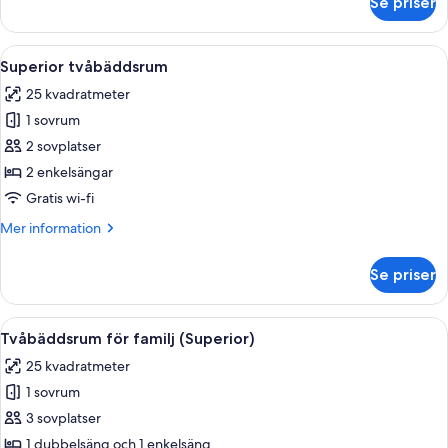
Se priser
Svit
Superior
(Double)
Öppna
Ett hotellrum med två sängar, ett skriv
7
Superior tvåbäddsrum
alla
25 kvadratmeter
foton
1 sovrum
för
Superior
2 sovplatser
tvåbäddsrum
2 enkelsängar
Gratis wi-fi
Mer
Mer information
information
om
Se priser
Superior
tvåbäddsrum
Öppna
Ett hotellrum med två sängar, ett nat
6
Tvåbäddsrum för familj (Superior)
alla
25 kvadratmeter
foton
1 sovrum
för
Tvåbäddsrum
3 sovplatser
för
1 dubbelsäng och 1 enkelsäng