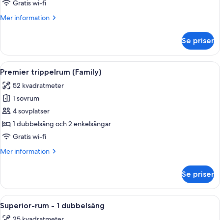
familj
Gratis wi-fi
(Deluxe)
Mer
Mer information
information
om
Se priser
Tvåbäddsrum
för
familj
Öppna
Ett hotellrum med en stor säng, sängla
7
(Deluxe)
Premier trippelrum (Family)
alla
52 kvadratmeter
foton
1 sovrum
för
Premier
4 sovplatser
trippelrum
1 dubbelsäng och 2 enkelsängar
(Family)
Gratis wi-fi
Mer
Mer information
information
om
Se priser
Premier
trippelrum
(Family)
Öppna
Ett hotellrum med en stor säng, ett sk
8
Superior-rum - 1 dubbelsäng
alla
25 kvadratmeter