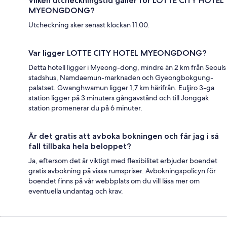
Vilken utcheckningstid gäller för LOTTE CITY HOTEL
MYEONGDONG?
Utcheckning sker senast klockan 11.00.
Var ligger LOTTE CITY HOTEL MYEONGDONG?
Detta hotell ligger i Myeong-dong, mindre än 2 km från Seouls
stadshus, Namdaemun-marknaden och Gyeongbokgung-
palatset. Gwanghwamun ligger 1,7 km härifrån. Euljiro 3-ga
station ligger på 3 minuters gångavstånd och till Jonggak
station promenerar du på 6 minuter.
Är det gratis att avboka bokningen och får jag i så
fall tillbaka hela beloppet?
Ja, eftersom det är viktigt med flexibilitet erbjuder boendet
gratis avbokning på vissa rumspriser. Avbokningspolicyn för
boendet finns på vår webbplats om du vill läsa mer om
eventuella undantag och krav.