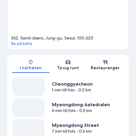
det 6 minuter.
Gå till vår reseguide för Seoul
362, Samil-daero, Jung-gu, Seoul, 100-220
Se på karta
Karta
I närheten
Ta sig runt
Restauranger
Cheonggyecheon
1 min till fots
- 0.2 km
Myeongdong-katedralen
6 min till fots
- 0.5 km
Myeongdong Street
7 min till fots
- 0.6 km