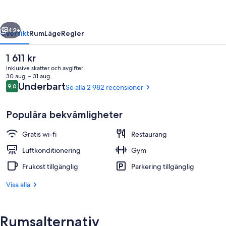
regående
Nästa
42+
Översikt
Rum
Läge
Regler
Det
1 611 kr
nuvarande
inklusive skatter och avgifter
priset
30 aug. – 31 aug.
är
Recensioner
Underbart
9,0
Se alla 2 982 recensioner
9,0 av 10,
1 611 kr
Populära bekvämligheter
Gratis wi-fi
Restaurang
Boendets ingång
Luftkonditionering
Gym
Frukost tillgänglig
Parkering tillgänglig
Visa alla
Rumsalternativ