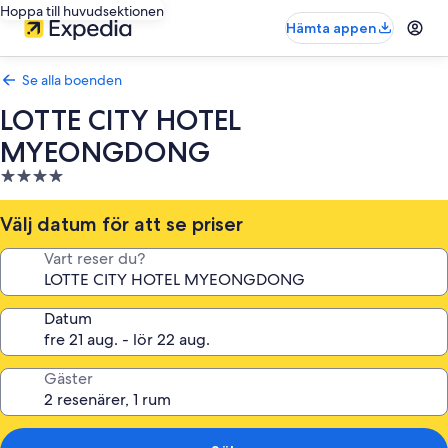
Hoppa till huvudsektionen
Hämta appen
Se alla boenden
LOTTE CITY HOTEL
MYEONGDONG
4.0-
stjärnigt
boende
Välj datum för att se priser
Vart reser du?
Datum
Gäster