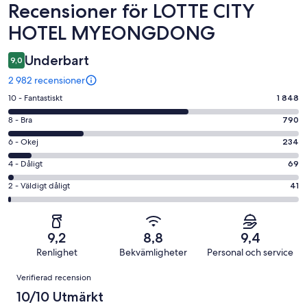
Recensioner
Recensioner för LOTTE CITY
HOTEL MYEONGDONG
Underbart
9,0
2 982 recensioner
10
10 - Fantastiskt
1 848
-
8
8 - Bra
790
Fantastiskt
-
i
6
6 - Okej
234
Bra
betyg.
-
i
4
4 - Dåligt
69
1848
Okej
betyg.
-
av
i
2
2 - Väldigt dåligt
41
790
Dåligt
2982
betyg.
-
av
i
recensioner
234
Väldigt
2982
betyg.
av
dåligt
recensioner
69
9,2
8,8
9,4
2982
i
av
Renlighet
Bekvämligheter
Personal och service
recensioner
betyg.
2982
Recensioner
41
Verifierad recension
recensioner
av
10/10 Utmärkt
2982