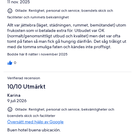
11 nov. 2025
Gillade: Renlighet, personal och service, boendets skick och
faciliteter och rummets bekvämlighet
Allt var jättebra (läget, städningen, rummet, bemötandet) utom
frukosten som vi betalade extra för. Utbudet var OK
(normalt/genomsnittligt utbud och kvalitet) men det var ofta
tomt på faten så man fick gå hungrig därifrån. Det såg tråkigt ut
med de tomma smuliga faten och kändes inte proffsigt.
Bodde här 8 nätter i november 2025
0
Verifierad recension
10/10 Utmärkt
Karina
9 juli 2026
Gillade: Renlighet, personal och service, bekvämligheter och
boendets skick och faciliteter
Översätt med hjälp av Google
Buen hotel buena ubicación.