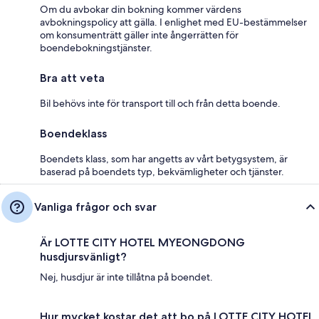
Om du avbokar din bokning kommer värdens
avbokningspolicy att gälla. I enlighet med EU-bestämmelser
om konsumenträtt gäller inte ångerrätten för
boendebokningstjänster.
Bra att veta
Bil behövs inte för transport till och från detta boende.
Boendeklass
Boendets klass, som har angetts av vårt betygsystem, är
baserad på boendets typ, bekvämligheter och tjänster.
Vanliga frågor och svar
Är LOTTE CITY HOTEL MYEONGDONG
husdjursvänligt?
Nej, husdjur är inte tillåtna på boendet.
Hur mycket kostar det att bo på LOTTE CITY HOTEL