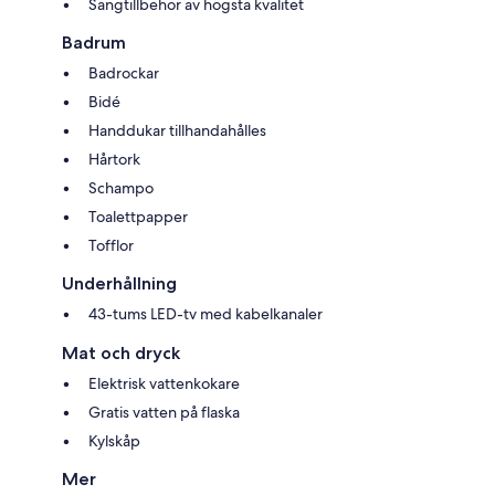
Sängtillbehör av högsta kvalitet
Badrum
Badrockar
Bidé
Handdukar tillhandahålles
Hårtork
Schampo
Toalettpapper
Tofflor
Underhållning
43-tums LED-tv med kabelkanaler
Mat och dryck
Elektrisk vattenkokare
Gratis vatten på flaska
Kylskåp
Mer