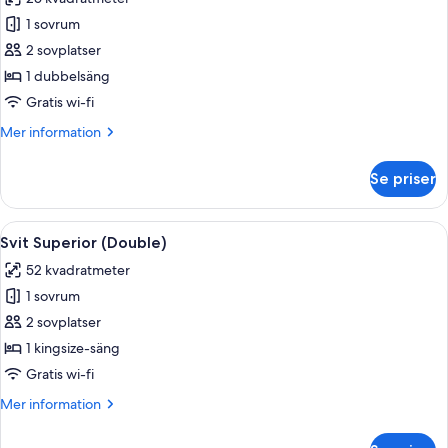
foton
1 sovrum
för
Superior-
2 sovplatser
rum
1 dubbelsäng
-
Gratis wi-fi
1
Mer
Mer information
dubbelsäng
information
om
Se priser
Superior-
rum
-
Öppna
Ett hotellrum med en stor säng, ett n
7
1
Svit Superior (Double)
alla
dubbelsäng
52 kvadratmeter
foton
1 sovrum
för
Svit
2 sovplatser
Superior
1 kingsize-säng
(Double)
Gratis wi-fi
Mer
Mer information
information
om