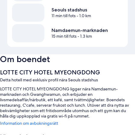
Seouls stadshus
11 min till fots
- 1.0 km
Namdaemun-marknaden
15 min till fots
- 1.3 km
Om boendet
LOTTE CITY HOTEL MYEONGDONG
Detta hotell med exklusiv profil nära Seouls stadshus
LOTTE CITY HOTEL MYEONGDONG ligger nära Namdaemun-
marknaden och Gwanghwamun, och erbjuder en
livsmedelsaffär/närbutik, ett kafé, samt tvättmöjligheter. Boendets
restaurang, C'cafe, serverar frukost och lunch. Utöver att dra nytta av
bekvämligheter som ett fritidsområde utomhus och ett gym kan du
hålla dig uppkopplad via gratis wi-fi på rummet.
Information om avbokningsrätt
Detta hotell erbjuder även följande förmåner:
Frukostbuffé (tilläggsavgift), parkering (avgift tillkommer) och en