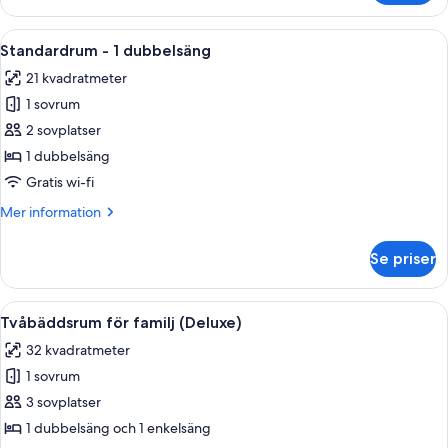
Twin
Room
Öppna
Ett hotellrum med en stor säng, ett sk
8
Standardrum - 1 dubbelsäng
alla
21 kvadratmeter
foton
1 sovrum
för
Standardrum
2 sovplatser
-
1 dubbelsäng
1
Gratis wi-fi
dubbelsäng
Mer
Mer information
information
om
Se priser
Standardrum
-
1
Öppna
Ett hotellrum med två sängar, ett skri
6
dubbelsäng
Tvåbäddsrum för familj (Deluxe)
alla
32 kvadratmeter
foton
1 sovrum
för
Tvåbäddsrum
3 sovplatser
för
1 dubbelsäng och 1 enkelsäng