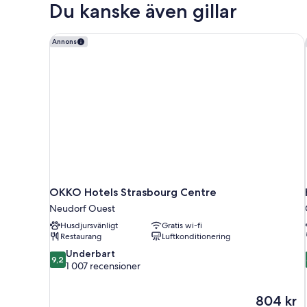
Du kanske även gillar
OKKO Hotels Strasbourg Centre
Annons
OKKO Hotels Strasbourg Centre
Neudorf Ouest
Husdjursvänligt
Gratis wi-fi
Restaurang
Luftkonditionering
9.2
Underbart
9,2
av
1 007 recensioner
10,
Underbart,
Priset
804 kr
1 007 recensioner