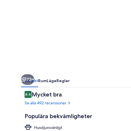
73+
Översikt
Rum
Läge
Regler
Recensioner
Mycket bra
8,4
8,4 av 10,
Se alla 492 recensioner
Populära bekvämligheter
Husdjursvänligt