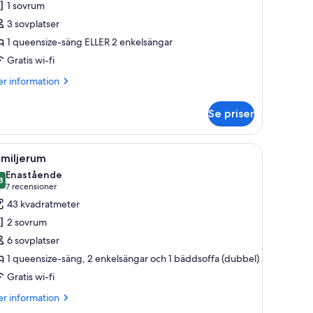
1 sovrum
ubbelrum
3 sovplatser
1 queensize-säng ELLER 2 enkelsängar
Gratis wi-fi
er
r information
formation
m
Se priser
perior
bbelrum
vå stolar, ett litet bord, en spegel och en TV som är monterad på väggen.
ppna
Ett modernt sovrum med en säng, ett skrivbor
7
amiljerum
la
Enastående
oton
8
,8 av 10
(7 recensioner)
7 recensioner
ör
43 kvadratmeter
amiljerum
2 sovrum
6 sovplatser
1 queensize-säng, 2 enkelsängar och 1 bäddsoffa (dubbel)
Gratis wi-fi
er
r information
formation