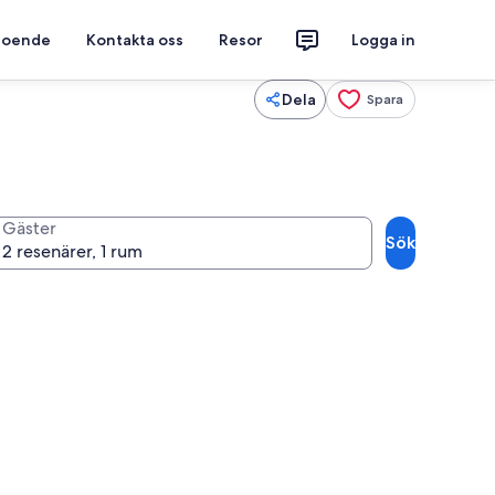
 boende
Kontakta oss
Resor
Logga in
Dela
Spara
Gäster
Sök