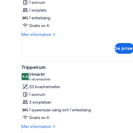
1 sovrum
1 sovplats
1 enkelsäng
Gratis wi-fi
Mer
Mer information
information
om
Se prise
Enkelrum
Öppna
Ett hotellrum med en stor säng,
10
Trippelrum
alla
Utmärkt
foton
8,8
8,8 av 10
(6 recensioner)
6 recensioner
för
20 kvadratmeter
Trippelrum
1 sovrum
3 sovplatser
1 queensize-säng och 1 enkelsäng
Gratis wi-fi
Mer
Mer information
information