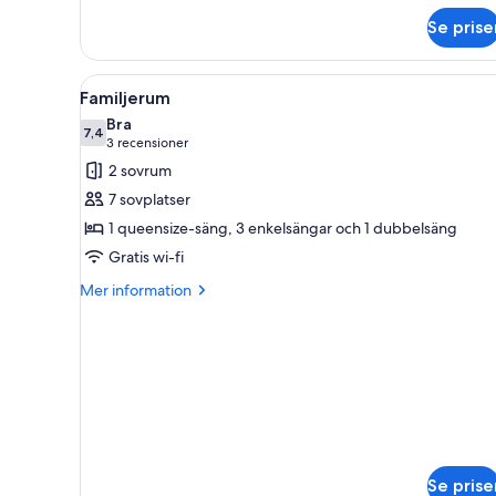
om
Se prise
Trippelrum
Öppna
Ett modernt vardagsrum med e
8
Familjerum
alla
Bra
foton
7,4
7,4 av 10
(3 recensioner)
3 recensioner
för
2 sovrum
Familjerum
7 sovplatser
1 queensize-säng, 3 enkelsängar och 1 dubbelsäng
Gratis wi-fi
Mer
Mer information
information
om
Familjerum
Se prise