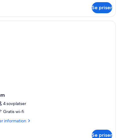
m
Se priser
miljerum
um
4 sovplatser
Gratis wi-fi
er
r information
formation
m
Se priser
um