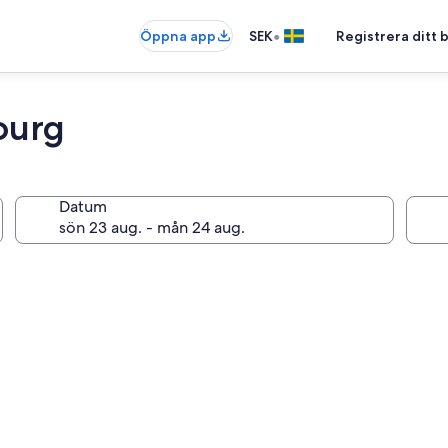
•
Öppna app
SEK
Registrera ditt
ourg
Datum