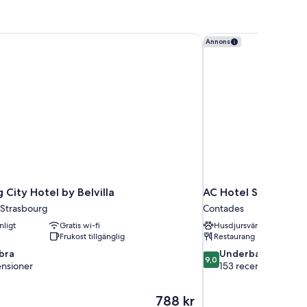
City Hotel by Belvilla
AC Hotel Strasbourg
Annons
City Hotel by Belvilla
AC Hotel Strasbour
 Strasbourg
Contades
nligt
Gratis wi-fi
Husdjursvänligt
Frukost tillgänglig
Restaurang
9.0
 bra
Underbart
9,0
av
ensioner
153 recensioner
10,
Underbart,
Priset
788 kr
153 recensioner