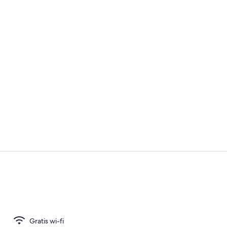
Sevärdhet
Superior dub
Gratis wi-fi