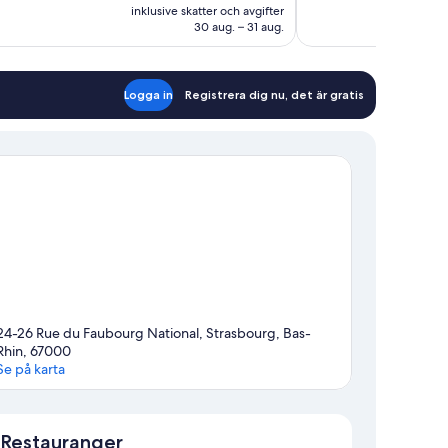
är
oner
inklusive skatter och avgifter
788 kr
30 aug. – 31 aug.
Logga in
Registrera dig nu, det är gratis
24-26 Rue du Faubourg National, Strasbourg, Bas-
Rhin, 67000
Se på karta
Karta
Restauranger