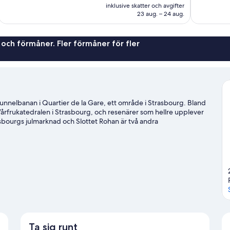
är
775 recensioner
486 recensi
inklusive skatter och avgifter
784 kr
23 aug. – 24 aug.
 och förmåner. Fler förmåner för fler
tunnelbanan i Quartier de la Gare, ett område i Strasbourg. Bland
årfrukatedralen i Strasbourg, och resenärer som hellre upplever
sbourgs julmarknad och Slottet Rohan är två andra
de för Strasbourg
Ta sig runt