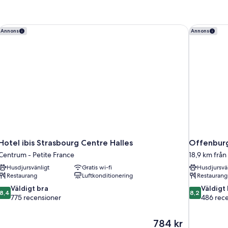
Hotel ibis Strasbourg Centre Halles
Offenburg 
Annons
Annons
Hotel ibis Strasbourg Centre Halles
Offenburg 
Centrum - Petite France
18,9 km från
Husdjursvänligt
Gratis wi-fi
Husdjursvä
Restaurang
Luftkonditionering
Restaurang
8.4
8.2
Väldigt bra
Väldigt
8,4
8,2
av
av
775 recensioner
486 rec
10,
10,
Väldigt
Väldigt
Priset
784 kr
bra,
bra,