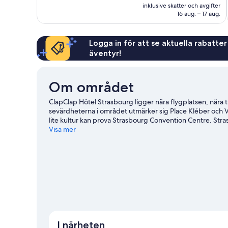
är
inklusive skatter och avgifter
804 kr
16 aug. – 17 aug.
Logga in för att se aktuella rabatter
äventyr!
Om området
ClapClap Hôtel Strasbourg ligger nära flygplatsen, nära 
sevärdheterna i området utmärker sig Place Kléber och V
lite kultur kan prova Strasbourg Convention Centre. Stra
rekommenderade platser att besöka.
Visa mer
Gå till vår resegui
I närheten