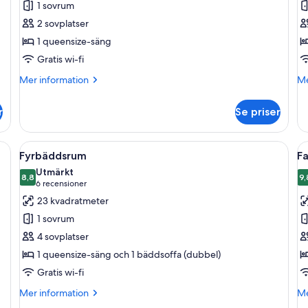
1 sovrum
dubbelrum
d
2 sovplatser
1 queensize-säng
Gratis wi-fi
Mer
M
Mer information
Me
information
in
om
o
r
Se priser
Standard
Su
dubbelrum
du
 en mindre säng, ett skrivbord och en stol.
Öppna
Ett hotellrum med en säng, en soffa, t
Ö
9
Fyrbäddsrum
F
alla
al
Utmärkt
foton
8,8
f
9,
8,8 av 10
9
(6 recensioner)
6 recensioner
för
f
23 kvadratmeter
Fyrbäddsrum
F
1 sovrum
4 sovplatser
1 queensize-säng och 1 bäddsoffa (dubbel)
Gratis wi-fi
Mer
M
Mer information
Me
information
in