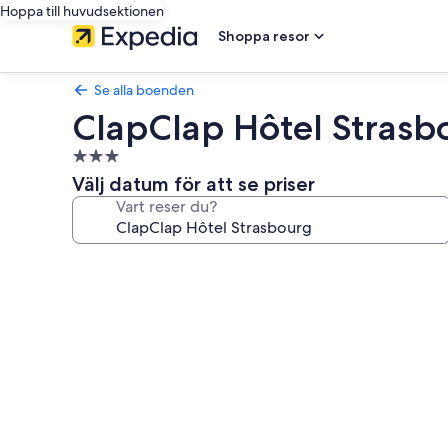
Hoppa till huvudsektionen
Shoppa resor
Se alla boenden
ClapClap Hôtel Strasb
3.0-
stjärnigt
Välj datum för att se priser
boende
Vart reser du?
Fotogalleri
för
ClapClap
Hôtel
Strasbourg