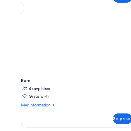
Rum
4 sovplatser
Gratis wi-fi
Mer
Mer information
information
om
Se prise
Rum