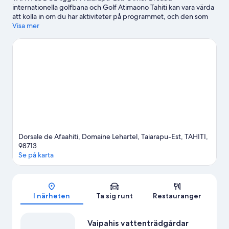
internationella golfbana och Golf Atimaono Tahiti kan vara värda
att kolla in om du har aktiviteter på programmet, och den som
föredrar att uppleva områdets vackra natur kan utforska Maui-
Visa mer
stranden och Mitirapas strand. Harrison Smiths botaniska
trädgård och Botaniska trädgårdar är också värda ett besök.
Gå
till vår reseguide för Afaahiti
Se fler B&B i Afaahiti
Dorsale de Afaahiti, Domaine Lehartel, Taiarapu-Est, TAHITI,
98713
Se på karta
Karta
I närheten
Ta sig runt
Restauranger
Vaipahis vattenträdgårdar