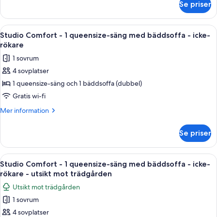
Se priser
Studio
bäddsoffa
Comfort
-
-
Öppna
Ett sovrum med en säng täckt av ett f
icke-
12
1
Studio Comfort - 1 queensize-säng med bäddsoffa - icke-
alla
queensize-
rökare
rökare
säng
foton
-
1 sovrum
med
för
utsikt
bäddsoffa
4 sovplatser
Studio
mot
-
1 queensize-säng och 1 bäddsoffa (dubbel)
Comfort
icke-
poolen
rökare
-
Gratis wi-fi
-
1
Mer
Mer information
utsikt
queensize-
information
mot
om
säng
poolen
Se priser
Studio
med
Comfort
bäddsoffa
-
Öppna
Ett sovrum med en säng, en gul soffa, 
9
-
1
Studio Comfort - 1 queensize-säng med bäddsoffa - icke-
alla
queensize-
icke-
rökare - utsikt mot trädgården
säng
foton
rökare
Utsikt mot trädgården
med
för
bäddsoffa
1 sovrum
Studio
-
4 sovplatser
Comfort
icke-