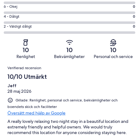
Fantastiskt
-
i
6
6 - Okej
0
Bra
betyg.
-
i
4
4 - Dåligt
0
3
Okej
betyg.
-
av
i
2
2 - Väldigt dåligt
0
0
Dåligt
3
betyg.
-
av
i
recensioner
0
Väldigt
3
betyg.
av
dåligt
recensioner
0
10
10
10
3
i
av
Renlighet
Bekvämligheter
Personal och service
recensioner
betyg.
3
Recensioner
0
Verifierad recension
recensioner
av
10/10 Utmärkt
3
recensioner
Jeff
28 maj 2026
Gillade: Renlighet, personal och service, bekvämligheter och
boendets skick och faciliteter
Översätt med hjälp av Google
A really lovely relaxing two night stay in a beautiful location and
extremely friendly and helpful owners. We would truly
recommend this location for anyone considering staying here.