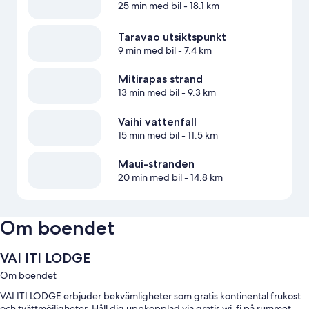
25 min med bil
- 18.1 km
Taravao utsiktspunkt
9 min med bil
- 7.4 km
Mitirapas strand
13 min med bil
- 9.3 km
Vaihi vattenfall
15 min med bil
- 11.5 km
Maui-stranden
20 min med bil
- 14.8 km
Om boendet
VAI ITI LODGE
Om boendet
VAI ITI LODGE erbjuder bekvämligheter som gratis kontinental frukost
och tvättmöjligheter. Håll dig uppkopplad via gratis wi-fi på rummet.