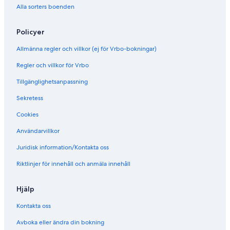
r
a
Alla sorters boenden
a
m
v
o
a
u
Policyer
o
s
P
T
Allmänna regler och villkor (ej för Vrbo-bokningar)
l
e
a
a
Regler och villkor för Vrbo
t
h
Tillgänglighetsanpassning
e
u
a
p
Sekretess
u
o
'
Cookies
o
w
Användarvillkor
a
Juridisk information/Kontakta oss
v
e
Riktlinjer för innehåll och anmäla innehåll
Hjälp
Kontakta oss
Avboka eller ändra din bokning