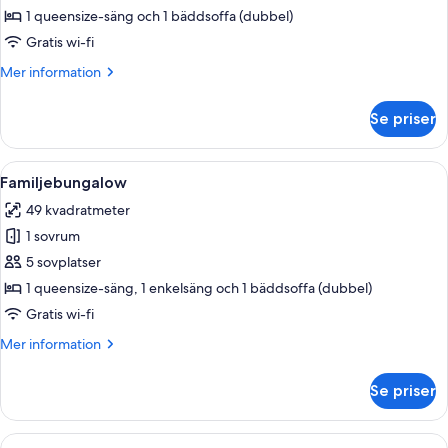
rökare
-
1 queensize-säng och 1 bäddsoffa (dubbel)
1
Gratis wi-fi
queensize-
Mer
Mer information
säng
information
med
om
Se priser
Studio
bäddsoffa
Comfort
-
-
Öppna
Ett område vid poolen med ett bord och
icke-
10
1
Familjebungalow
alla
queensize-
rökare
49 kvadratmeter
säng
foton
-
med
1 sovrum
för
utsikt
bäddsoffa
Familjebungalow
5 sovplatser
mot
-
icke-
1 queensize-säng, 1 enkelsäng och 1 bäddsoffa (dubbel)
trädgården
rökare
Gratis wi-fi
-
utsikt
Mer
Mer information
mot
information
trädgården
om
Se priser
Familjebungalow
Öppna
Ett rum med en säng, ett skrivbord, en