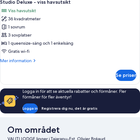
6
Studio Deluxe - viss havsutsikt
alla
Viss havsutsikt
foton
36 kvadratmeter
för
Studio
1 sovrum
Deluxe
3 sovplatser
-
1 queensize-säng och 1 enkelsäng
viss
Gratis wi-fi
havsutsikt
Mer
Mer information
information
om
Se priser
Studio
Deluxe
-
Logga in för att se aktuella rabatter och förmåner. Fler
viss
förmåner för fler äventyr!
havsutsikt
Logga in
Registrera dig nu, det är gratis
Om området
VAI ITI LODGE ligger i Taiarapu-Est. Olivier Bréaud