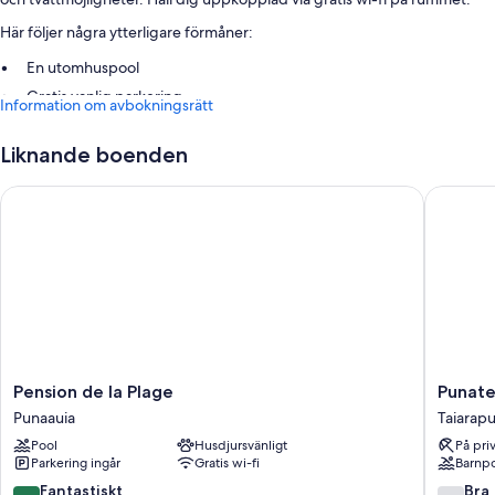
Här följer några ytterligare förmåner:
En utomhuspool
Gratis vanlig parkering
Information om avbokningsrätt
En rökfri anläggning, utomhusmöbler och kolgrillar
Liknande boenden
Om rummen
Pension de la Plage
Punatea 
Alla gästrum hos VAI ITI LODGE kan erbjuda bekvämligheter såsom
gratis wi-fi.
Pension
Punatea
Pension de la Plage
Punate
de
Village
Punaauia
Taiarapu
la
Taiarapu
Pool
Husdjursvänligt
På pri
Plage
Est
Parkering ingår
Gratis wi-fi
Barnp
Punaauia
8.6
7.8
Fantastiskt
Bra