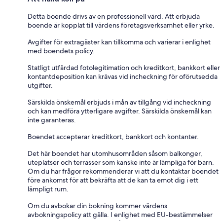
Detta boende drivs av en professionell värd. Att erbjuda
boende är kopplat till värdens företagsverksamhet eller yrke.
Avgifter för extragäster kan tillkomma och varierar i enlighet
med boendets policy.
Statligt utfärdad fotolegitimation och kreditkort, bankkort eller
kontantdeposition kan krävas vid incheckning för oförutsedda
utgifter.
Särskilda önskemål erbjuds i mån av tillgång vid incheckning
och kan medföra ytterligare avgifter. Särskilda önskemål kan
inte garanteras.
Boendet accepterar kreditkort, bankkort och kontanter.
Det här boendet har utomhusområden såsom balkonger,
uteplatser och terrasser som kanske inte är lämpliga för barn.
Om du har frågor rekommenderar vi att du kontaktar boendet
före ankomst för att bekräfta att de kan ta emot dig i ett
lämpligt rum.
Om du avbokar din bokning kommer värdens
avbokningspolicy att gälla. I enlighet med EU-bestämmelser