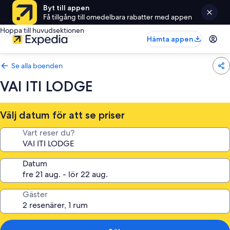
Byt till appen
Få tillgång till omedelbara rabatter med appen
Hoppa till huvudsektionen
Hämta appen
Se alla boenden
VAI ITI LODGE
Välj datum för att se priser
Vart reser du?
Datum
Gäster