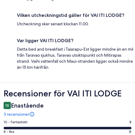
Vilken utcheckningstid gäller för VAI ITI LODGE?
Utcheckning sker senast klockan 11.00.
Var ligger VAI ITI LODGE?
Detta bed and breakfast i Taiarapu-Est ligger mindre än en mil
från Taravao sjukhus, Taravao utsiktspunkt och Mitirapas
strand. Vaihi vattenfall och Maui-stranden ligger också mindre
än 15 km härifrån.
Recensioner
Recensioner för VAI ITI LODGE
Enastående
10
3 recensioner
10
10 - Fantastiskt
3
-
8
8 - Bra
0