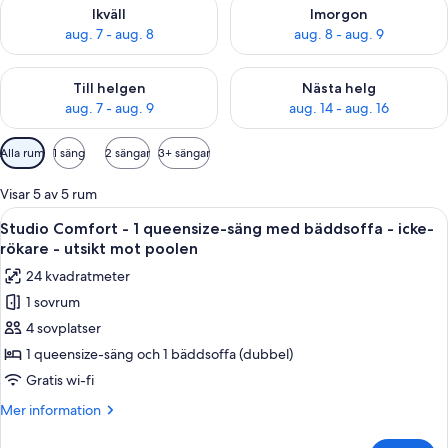
Kontrollera tillgängligheten för ikväll aug. 7 - aug. 8
Kontrollera tillgängligheten f
Ikväll
Imorgon
aug. 7 - aug. 8
aug. 8 - aug. 9
Kontrollera tillgängligheten för den här helgen aug. 7 - aug. 9
Kontrollera tillgängligheten fö
Till helgen
Nästa helg
aug. 7 - aug. 9
aug. 14 - aug. 16
Tillgängliga
Alla rum
1 säng
2 sängar
3+ sängar
filter
för
Visar 5 av 5 rum
rum
Öppna
Ett sovrum med en himmelssäng, en si
8
Studio Comfort - 1 queensize-säng med bäddsoffa - icke-
alla
rökare - utsikt mot poolen
foton
24 kvadratmeter
för
1 sovrum
Studio
4 sovplatser
Comfort
-
1 queensize-säng och 1 bäddsoffa (dubbel)
1
Gratis wi-fi
queensize-
Mer
Mer information
säng
information
med
om