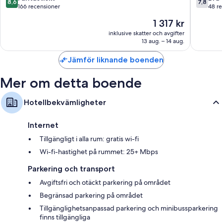
8,6
7,8
av
av
166 recensioner
48 r
10,
10,
Priset
1 317 kr
Fantastiskt,
Bra,
är
166 recensioner
48 rece
inklusive skatter och avgifter
1 317 kr
13 aug. – 14 aug.
Jämför liknande boenden
Mer om detta boende
Hotellbekvämligheter
Internet
Tillgängligt i alla rum: gratis wi-fi
Wi-fi-hastighet på rummet: 25+ Mbps
Parkering och transport
Avgiftsfri och otäckt parkering på området
Begränsad parkering på området
Tillgänglighetsanpassad parkering och minibussparkering
finns tillgängliga