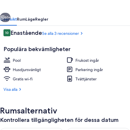
regående
Nästa
61+
Översikt
Rum
Läge
Regler
Recensioner
Enastående
10
Se alla 3 recensioner
10 av 10,
Populära bekvämligheter
Pool
Frukost ingår
Husdjursvänligt
Parkering ingår
Gratis wi-fi
Tvättjänster
Exteriör
Visa alla
Rumsalternativ
Kontrollera tillgängligheten för dessa datum