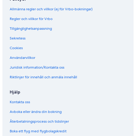
u
a
Allmänna regler och villkor (ej för Vrbo-bokningar)
p
r
o
a
Regler och villkor för Vrbo
'
v
o
a
Tillgänglighetsanpassning
w
o
a
P
Sekretess
v
l
Cookies
e
a
t
Användarvillkor
e
a
Juridisk information/Kontakta oss
u
Riktlinjer för innehåll och anmäla innehåll
Hjälp
Kontakta oss
Avboka eller ändra din bokning
Återbetalningsprocess och tidslinjer
Boka ett flyg med flygbolagskredit