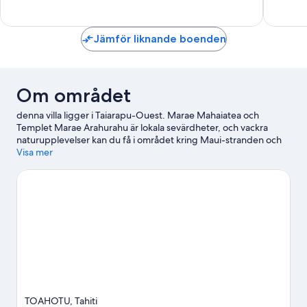
Enaståe
1 recens
Jämför liknande boenden
Om området
denna villa ligger i Taiarapu-Ouest. Marae Mahaiatea och
Templet Marae Arahurahu är lokala sevärdheter, och vackra
naturupplevelser kan du få i området kring Maui-stranden och
Mitirapas strand. Harrison Smiths botaniska trädgård och
Visa mer
Botaniska trädgårdar är också värda ett besök.
Gå till vår
reseguide för To'ahotu
Se fler villor i To'ahotu
TOAHOTU, Tahiti