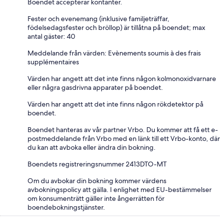
Boendet accepterar kontanter.
Fester och evenemang (inklusive familjeträffar,
födelsedagsfester och bröllop) är tillåtna på boendet; max
antal gäster: 40
Meddelande från värden: Evènements soumis à des frais
supplémentaires
Värden har angett att det inte finns någon kolmonoxidvarnare
eller några gasdrivna apparater på boendet.
Värden har angett att det inte finns någon rökdetektor på
boendet.
Boendet hanteras av vår partner Vrbo. Du kommer att få ett e-
postmeddelande från Vrbo med en länk till ett Vrbo-konto, där
du kan att avboka eller ändra din bokning.
Boendets registreringsnummer 2413DTO-MT
Om du avbokar din bokning kommer värdens
avbokningspolicy att gälla. I enlighet med EU-bestämmelser
om konsumenträtt gäller inte ångerrätten för
boendebokningstjänster.