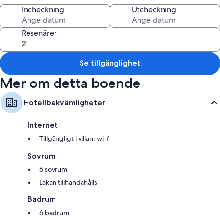
Du kan även hitta följande bekvämligheter:
Incheckning
Utcheckning
6 badrum med duschar och hårtorkar
Resenärer
Se tillgänglighet
Mer om detta boende
Hotellbekvämligheter
Internet
Tillgängligt i villan: wi-fi
Sovrum
6 sovrum
Lakan tillhandahålls
Badrum
6 badrum