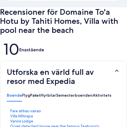
Recensioner för Domaine To'a
Hotu by Tahiti Homes, Villa with
pool near the beach
Recensioner
10
Enastående
Utforska en värld full av
resor med Expedia
Boende
Flyg
Paket
Hyrbilar
Semesterboenden
Aktiviteter
L
Fare atihau vairao
ä
L
Villa Mitirapa
n
ä
L
Vanira Lodge
k
n
ä
L
Quiet detached house near the famous Teahupo'o