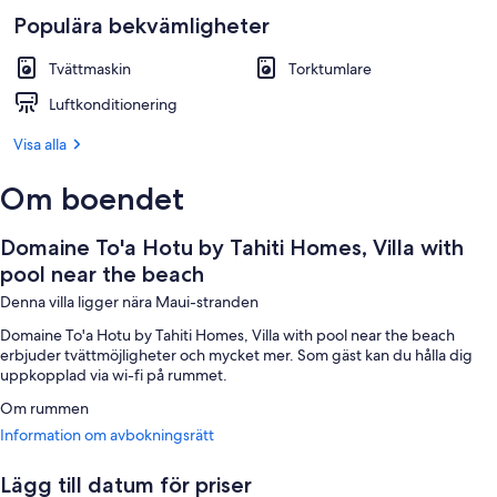
Pool
Populära bekvämligheter
Tvättmaskin
Torktumlare
Luftkonditionering
Visa alla
Om boendet
Domaine To'a Hotu by Tahiti Homes, Villa with
pool near the beach
Denna villa ligger nära Maui-stranden
Domaine To'a Hotu by Tahiti Homes, Villa with pool near the beach
erbjuder tvättmöjligheter och mycket mer. Som gäst kan du hålla dig
uppkopplad via wi-fi på rummet.
Om rummen
Information om avbokningsrätt
Alla rum hos Domaine To'a Hotu by Tahiti Homes, Villa with pool near the
beach kan ståta med bekvämligheter som luftkonditionering och
internetanslutning.
Lägg till datum för priser