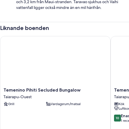
och 3,2 km från Maui-stranden. Taravao sjukhus och Vaihi
vattenfall ligger också mindre än en mil härifrån.
Liknande boenden
Temenino Pihiti Secluded Bungalow
Temenino
Temenino
Temeni
Temenino Pihiti Secluded Bungalow
Temeni
Pihiti
Villa
Taiarapu-Ouest
Taiarap
Secluded
Komako
Grill
Vardagsrum/matsal
Kök
Bungalow
Seaside
Luftko
Taiarapu-
House
Ouest
Taiarapu
10.0
Ena
10
Ouest
av
1 rec
10,