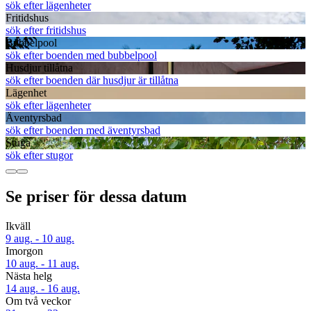
sök efter lägenheter
Fritidshus
sök efter fritidshus
Bubbelpool
sök efter boenden med bubbelpool
Husdjur tillåtna
sök efter boenden där husdjur är tillåtna
Lägenhet
sök efter lägenheter
Äventyrsbad
sök efter boenden med äventyrsbad
Stuga
sök efter stugor
Se priser för dessa datum
Ikväll
9 aug. - 10 aug.
Imorgon
10 aug. - 11 aug.
Nästa helg
14 aug. - 16 aug.
Om två veckor