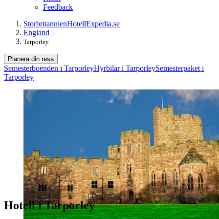
Feedback
Storbritannien
Hotell
Expedia.se
England
Tarporley
Planera din resa
Semesterboenden i Tarporley
Hyrbilar i Tarporley
Semesterpaket i
Tarporley
Hotell i Tarporley