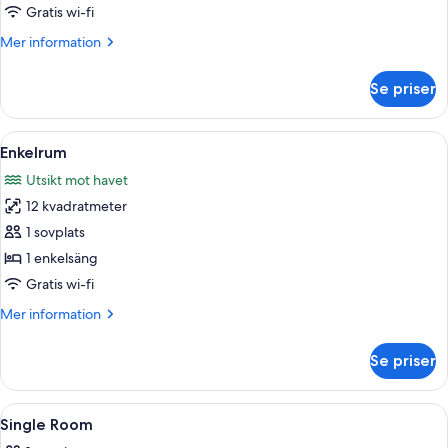
Gratis wi-fi
Mer
Mer information
information
om
Se priser
Tvåbäddsrum
Öppna
Ett sovrum med en säng, en stol och s
5
Enkelrum
alla
Utsikt mot havet
foton
12 kvadratmeter
för
Enkelrum
1 sovplats
1 enkelsäng
Gratis wi-fi
Mer
Mer information
information
om
Se priser
Enkelrum
Öppna
Ett sovrum med en säng, en stol, stora 
5
Single Room
alla