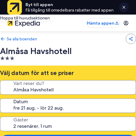
Byt till appen
Få tillgång till omedelbara rabatter med appen
Hoppa till huvudsektionen
Hämta appen
Se alla boenden
Almåsa Havshotell
3.0-
stjärnigt
boende
Välj datum för att se priser
Vart reser du?
Datum
Gäster