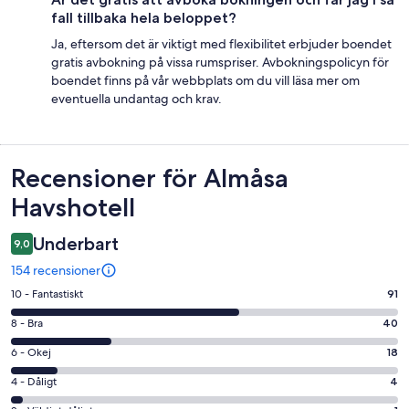
fall tillbaka hela beloppet?
Ja, eftersom det är viktigt med flexibilitet erbjuder boendet
gratis avbokning på vissa rumspriser. Avbokningspolicyn för
boendet finns på vår webbplats om du vill läsa mer om
eventuella undantag och krav.
Recensioner
Recensioner för Almåsa
Havshotell
Underbart
9,0
154 recensioner
10
10 - Fantastiskt
91
-
8
8 - Bra
40
Fantastiskt
-
i
6
6 - Okej
18
Bra
betyg.
-
i
4
4 - Dåligt
4
91
Okej
betyg.
-