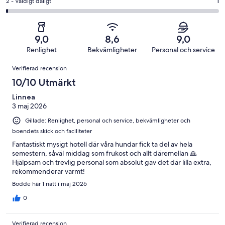
av
i
2
2 - Väldigt dåligt
1
40
Dåligt
154
betyg.
-
av
i
recensioner
18
Väldigt
154
betyg.
av
dåligt
recensioner
4
9,0
8,6
9,0
154
i
av
Renlighet
Bekvämligheter
Personal och service
recensioner
betyg.
154
Recensioner
1
Verifierad recension
recensioner
av
10/10 Utmärkt
154
recensioner
Linnea
3 maj 2026
Gillade: Renlighet, personal och service, bekvämligheter och
boendets skick och faciliteter
Fantastiskt mysigt hotell där våra hundar fick ta del av hela
semestern, såväl middag som frukost och allt däremellan 🙏
Hjälpsam och trevlig personal som absolut gav det där lilla extra,
rekommenderar varmt!
Bodde här 1 natt i maj 2026
0
Verifierad recension