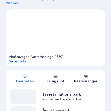
att se områdets turistattraktioner kan besöka Nynäshamns
Visa mer
järnvägsmuseum och Lida friluftsgård. Passa på att utforska
området med vattenaktiviteter som bad eller andra äventyr som
varma källor.
Gå till vår reseguide för Västerhaninge
Almåsavägen, Vasterhaninge, 13791
Se på karta
Karta
I närheten
Ta sig runt
Restauranger
Tyresta nationalpark
20 min med bil
- 26.6 km
Årsta havsbad