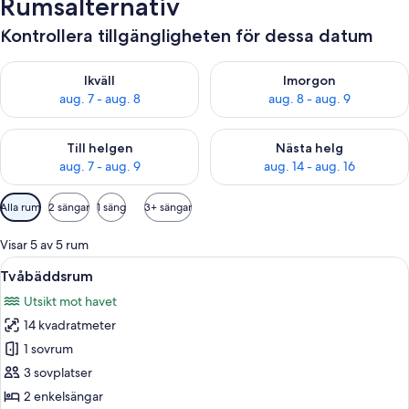
Rumsalternativ
Kontrollera tillgängligheten för dessa datum
Kontrollera tillgängligheten för ikväll aug. 7 - aug. 8
Kontrollera tillgängligheten f
Ikväll
Imorgon
aug. 7 - aug. 8
aug. 8 - aug. 9
Kontrollera tillgängligheten för den här helgen aug. 7 - aug. 9
Kontrollera tillgängligheten fö
Till helgen
Nästa helg
aug. 7 - aug. 9
aug. 14 - aug. 16
Tillgängliga
Alla rum
2 sängar
1 säng
3+ sängar
filter
för
Visar 5 av 5 rum
rum
Öppna
Ett hotellrum med två sängar, en stol,
7
Tvåbäddsrum
alla
Utsikt mot havet
foton
14 kvadratmeter
för
Tvåbäddsrum
1 sovrum
3 sovplatser
2 enkelsängar