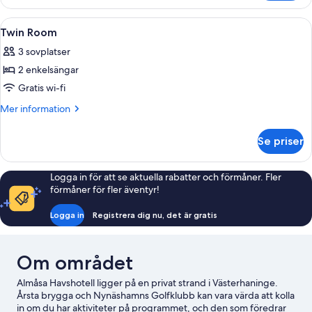
Öppna
Ett hotellrum med en säng, en stol, et
7
Twin Room
alla
3 sovplatser
foton
2 enkelsängar
för
Twin
Gratis wi-fi
Room
Mer
Mer information
information
om
Se priser
Twin
Room
Logga in för att se aktuella rabatter och förmåner. Fler
förmåner för fler äventyr!
Logga in
Registrera dig nu, det är gratis
Om området
Almåsa Havshotell ligger på en privat strand i Västerhaninge.
Årsta brygga och Nynäshamns Golfklubb kan vara värda att kolla
in om du har aktiviteter på programmet, och den som föredrar