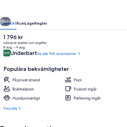
regående
Nästa
67+
Översikt
Rum
Läge
Regler
Det
1 796 kr
nuvarande
inklusive skatter och avgifter
priset
8 aug. – 9 aug.
är
Recensioner
Underbart
9,0
Se alla 154 recensioner
9,0 av 10,
1 796 kr
Populära bekvämligheter
På privat strand
Pool
Exteriör
Bubbelpool
Frukost ingår
Husdjursvänligt
Parkering ingår
Visa alla