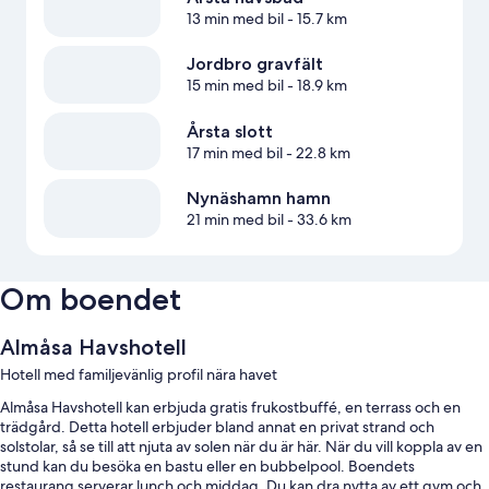
13 min med bil
- 15.7 km
Jordbro gravfält
15 min med bil
- 18.9 km
Årsta slott
17 min med bil
- 22.8 km
Nynäshamn hamn
21 min med bil
- 33.6 km
Om boendet
Almåsa Havshotell
Hotell med familjevänlig profil nära havet
Almåsa Havshotell kan erbjuda gratis frukostbuffé, en terrass och en
trädgård. Detta hotell erbjuder bland annat en privat strand och
solstolar, så se till att njuta av solen när du är här. När du vill koppla av en
stund kan du besöka en bastu eller en bubbelpool. Boendets
restaurang serverar lunch och middag. Du kan dra nytta av ett gym och