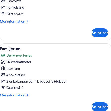
1 sovplats
foton
1 enkelsäng
för
Single
Gratis wi-fi
Room
Mer
Mer information
information
om
Se priser
Single
Room
Öppna
Ett hotellrum med en stor säng, ett skr
7
Familjerum
alla
Utsikt mot havet
foton
14 kvadratmeter
för
Familjerum
1 sovrum
4 sovplatser
2 enkelsängar och 1 bäddsoffa (dubbel)
Gratis wi-fi
Mer
Mer information
information
om
Se priser
Familjerum