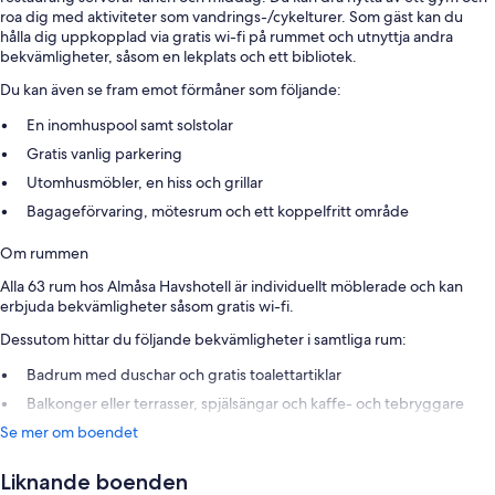
roa dig med aktiviteter som vandrings-/cykelturer. Som gäst kan du
hålla dig uppkopplad via gratis wi-fi på rummet och utnyttja andra
bekvämligheter, såsom en lekplats och ett bibliotek.
Du kan även se fram emot förmåner som följande:
En inomhuspool samt solstolar
Gratis vanlig parkering
Utomhusmöbler, en hiss och grillar
Bagageförvaring, mötesrum och ett koppelfritt område
Om rummen
Alla 63 rum hos Almåsa Havshotell är individuellt möblerade och kan
erbjuda bekvämligheter såsom gratis wi-fi.
Dessutom hittar du följande bekvämligheter i samtliga rum:
Badrum med duschar och gratis toalettartiklar
Balkonger eller terrasser, spjälsängar och kaffe- och tebryggare
Se mer om boendet
Liknande boenden