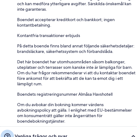
och kan medföra ytterligare avgifter. Särskilda önskemål kan
inte garanteras.
Boendet accepterar kreditkort och bankkort; ingen
kontantbetalning.
Kontantfria transaktioner erbjuds
På detta boende finns bland annat följande säkerhetsdetaljer:
brandsläckare, säkerhetssystem och förbandslåda.
Det här boendet har utomhusområden såsom balkonger,
uteplatser och terrasser som kanske inte är lämpliga för barn.
Om du har frågor rekommenderar vi att du kontaktar boendet
före ankomst för att bekräfta att de kan ta emot dig i ett
lämpligt rum.
Boendets registreringsnummer Almåsa Havshotell
Om du avbokar din bokning kommer värdens
avbokningspolicy att gälla. I enlighet med EU-bestämmelser
om konsumenträtt gäller inte ångerrätten för
boendebokningstjänster.
Vanliga frågor och svar