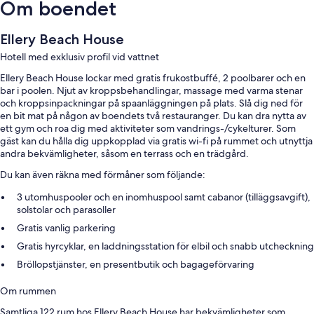
Om boendet
Ellery Beach House
Hotell med exklusiv profil vid vattnet
Ellery Beach House lockar med gratis frukostbuffé, 2 poolbarer och en
bar i poolen. Njut av kroppsbehandlingar, massage med varma stenar
och kroppsinpackningar på spaanläggningen på plats. Slå dig ned för
en bit mat på någon av boendets två restauranger. Du kan dra nytta av
ett gym och roa dig med aktiviteter som vandrings-/cykelturer. Som
gäst kan du hålla dig uppkopplad via gratis wi-fi på rummet och utnyttja
andra bekvämligheter, såsom en terrass och en trädgård.
Du kan även räkna med förmåner som följande:
3 utomhuspooler och en inomhuspool samt cabanor (tilläggsavgift),
solstolar och parasoller
Gratis vanlig parkering
Gratis hyrcyklar, en laddningsstation för elbil och snabb utcheckning
Bröllopstjänster, en presentbutik och bagageförvaring
Om rummen
Samtliga 122 rum hos Ellery Beach House har bekvämligheter som