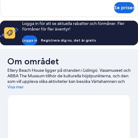
om
Se priser
Deluxe
dubbelrum
Logga in för att se aktuella rabatter och förmåner. Fler
förmåner för fler äventyr!
Logga in
Registrera dig nu, det är gratis
Om området
Ellery Beach House ligger på stranden i Lidingö. Vasamuseet och
ABBA The Museum tillhör de kulturella höjdpunkterna, och den
som vill uppleva olika aktiviteter kan besöka Värtahamnen och
Stockholms Vikingterminal. Sugen på ett evenemang eller en
Visa mer
match? Kolla upp vad som är på gång på Strawberry Arena eller
Avicii Arena. Upplev vattenäventyr som bad i närheten, eller
prova på andra friluftsaktiviteter som cykelturer.
Gå till vår
reseguide för Lidingö