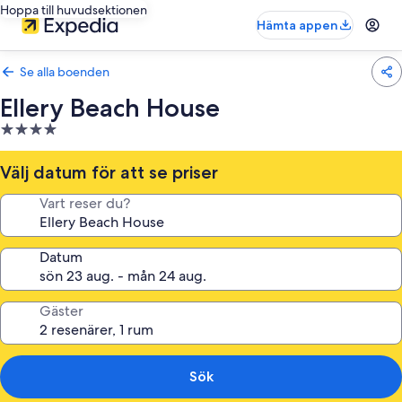
Hoppa till huvudsektionen
Hämta appen
Se alla boenden
Ellery Beach House
4.0-
stjärnigt
boende
Välj datum för att se priser
Vart reser du?
Datum
Gäster
Sök