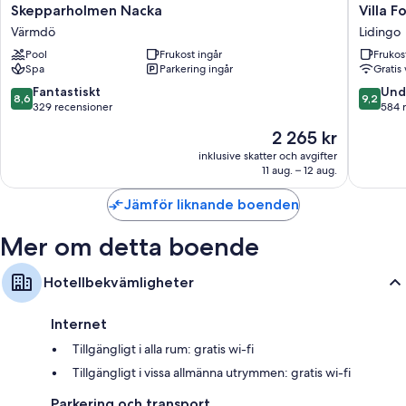
Skepparholmen
Villa
Skepparholmen Nacka
Villa F
Nacka
Foresta
Värmdö
Lidingo
Värmdö
Lidingo
Pool
Frukost ingår
Frukos
Spa
Parkering ingår
Gratis 
8.6
9.2
Fantastiskt
Und
8,6
9,2
av
av
329 recensioner
584 
10,
10,
Priset
2 265 kr
Fantastiskt,
Underba
är
329 recensioner
584 rec
inklusive skatter och avgifter
2 265 kr
11 aug. – 12 aug.
Jämför liknande boenden
Mer om detta boende
Hotellbekvämligheter
Internet
Tillgängligt i alla rum: gratis wi-fi
Tillgängligt i vissa allmänna utrymmen: gratis wi-fi
Parkering och transport