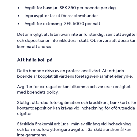
Avgift för husdjur: SEK 350 per boende per dag
Inga avgifter tas ut för assistanshundar
Avgift för extrasäng: SEK 500.0 per natt
Det är möjligt att listan ovan inte är fullständig, samt att avgifter
och depositioner inte inkluderar skatt. Observera att dessa kan
komma att ändras.
Att hålla koll på
Detta boende drivs av en professionell värd. Att erbjuda
boende är kopplat till värdens företagsverksamhet eller yrke.
Avgifter för extragäster kan tillkomma och varierar i enlighet
med boendets policy.
Statligt utfärdad fotolegitimation och kreditkort, bankkort eller
kontantdeposition kan krävas vid incheckning för oförutsedda
utgifter.
Särskilda önskemål erbjuds i mån av tillgång vid incheckning
och kan medföra ytterligare avgifter. Särskilda önskemål kan
inte garanteras.