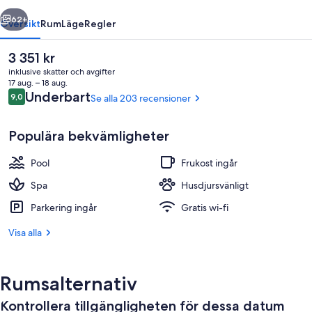
regående
Nästa
62+
Översikt
Rum
Läge
Regler
Det
3 351 kr
nuvarande
inklusive skatter och avgifter
priset
17 aug. – 18 aug.
är
Recensioner
Underbart
9,0
Se alla 203 recensioner
9,0 av 10,
3 351 kr
Populära bekvämligheter
Pool
Frukost ingår
Bastu, kroppsbehandlingar och massa
Spa
Husdjursvänligt
Parkering ingår
Gratis wi-fi
Visa alla
Rumsalternativ
Kontrollera tillgängligheten för dessa datum