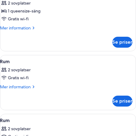
Standard
2 sovplatser
Small
1 queensize-säng
Double
Gratis wi-fi
Room
Mer
Mer information
information
om
Se priser
Standard
Small
Double
Öppna
Ett hotellrum med en stor säng, ett tr
4
Room
Rum
alla
2 sovplatser
foton
Gratis wi-fi
för
Rum
Mer
Mer information
information
om
Se priser
Rum
Öppna
Ett sovrum med en stor säng, en stol, 
4
Rum
alla
2 sovplatser
foton