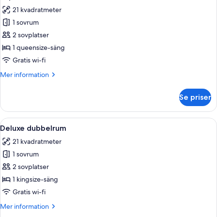
alla
21 kvadratmeter
foton
1 sovrum
för
Superior
2 sovplatser
Room
1 queensize-säng
Gratis wi-fi
Mer
Mer information
information
om
Se priser
Superior
Room
Öppna
Ett sovrum med ett stort fönster, en s
4
Deluxe dubbelrum
alla
21 kvadratmeter
foton
1 sovrum
för
Deluxe
2 sovplatser
dubbelrum
1 kingsize-säng
Gratis wi-fi
Mer
Mer information
information