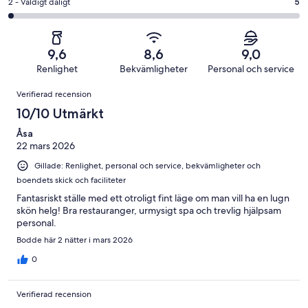
av
i
2
2 - Väldigt dåligt
5
49
Dåligt
203
betyg.
-
av
i
recensioner
21
Väldigt
203
betyg.
av
dåligt
recensioner
2
9,6
8,6
9,0
203
i
av
Renlighet
Bekvämligheter
Personal och service
recensioner
betyg.
203
Recensioner
5
Verifierad recension
recensioner
av
10/10 Utmärkt
203
recensioner
Åsa
22 mars 2026
Gillade: Renlighet, personal och service, bekvämligheter och
boendets skick och faciliteter
Fantasriskt ställe med ett otroligt fint läge om man vill ha en lugn
skön helg! Bra restauranger, urmysigt spa och trevlig hjälpsam
personal.
Bodde här 2 nätter i mars 2026
0
Verifierad recension