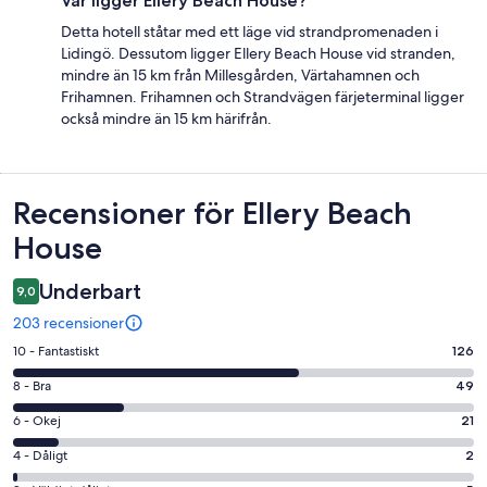
Var ligger Ellery Beach House?
Detta hotell ståtar med ett läge vid strandpromenaden i
Lidingö. Dessutom ligger Ellery Beach House vid stranden,
mindre än 15 km från Millesgården, Värtahamnen och
Frihamnen. Frihamnen och Strandvägen färjeterminal ligger
också mindre än 15 km härifrån.
Recensioner
Recensioner för Ellery Beach
House
Underbart
9,0
203 recensioner
10
10 - Fantastiskt
126
-
8
8 - Bra
49
Fantastiskt
-
i
6
6 - Okej
21
Bra
betyg.
-
i
4
4 - Dåligt
2
126
Okej
betyg.
-