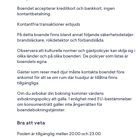
Boendet accepterar kreditkort och bankkort; ingen
kontantbetalning.
Kontantfria transaktioner erbjuds
På detta boende finns bland annat följande säkerhetsdetaljer:
brandsläckare, rökdetektor och förbandslåda.
Observera att kulturella normer och gästpolicyer kan skilja sig i
olika länder och på olika boenden. De policyer som listas är
boendets egna.
Gäster som reser med djur måste kontakta boendet före
ankomst för att se om rum där husdjur är tillåtna finns
tillgängliga.
Om du avbokar din bokning kommer värdens
avbokningspolicy att gälla. I enlighet med EU-bestämmelser
om konsumenträtt gäller inte ångerrätten för
boendebokningstjänster.
Bra att veta
Poolen är tillgänglig mellan 20.00 och 23.00.