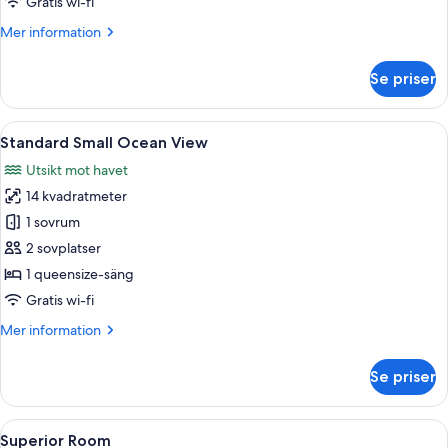
Gratis wi-fi
för
Rum
Mer
Mer information
information
om
Se priser
Rum
Öppna
Ett hotellrum med en stor säng, ett t
2
Standard Small Ocean View
alla
Utsikt mot havet
foton
14 kvadratmeter
för
Standard
1 sovrum
Small
2 sovplatser
Ocean
1 queensize-säng
View
Gratis wi-fi
Mer
Mer information
information
om
Se priser
Standard
Small
Ocean
Öppna
Ett modernt sovrum med en stor säng, 
3
View
Superior Room