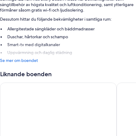
sängtillbehör av högsta kvalitet och luftkonditionering, samt ytterligare
förmåner såsom gratis wi-fi och ljudisolering.
Dessutom hittar du följande bekvämligheter i samtliga rum:
Allergitestade sängkläder och bäddmadrasser
Duschar, hårtorkar och schampo
Smart-tv med digitalkanaler
Uppvärmning och daglig städning
Se mer om boendet
Liknande boenden
Skepparholmen Nacka
Villa For