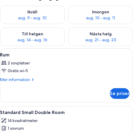
Kontrollera tillgängligheten för ikväll aug. 9 - aug. 10
Kontrollera tillgängligheten fö
Ikväll
Imorgon
aug. 9 - aug. 10
aug. 10 - aug. 11
Kontrollera tillgängligheten för den här helgen aug. 14 - aug. 
Kontrollera tillgängligheten fö
Till helgen
Nästa helg
aug. 14 - aug. 16
aug. 21 - aug. 23
Öppna
Ett hotellrum med en stor säng, ett fön
4
Rum
alla
2 sovplatser
foton
Gratis wi-fi
för
Rum
Mer
Mer information
information
om
Se priser
Rum
Öppna
Ett hotellrum med en stor säng, en sän
1
Standard Small Double Room
alla
14 kvadratmeter
foton
1 sovrum
för